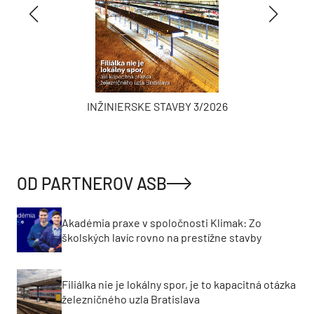
INŽINIERSKE STAVBY 3/2026
OD PARTNEROV ASB
Akadémia praxe v spoločnosti Klimak: Zo
školských lavíc rovno na prestížne stavby
Filiálka nie je lokálny spor, je to kapacitná otázka
železničného uzla Bratislava