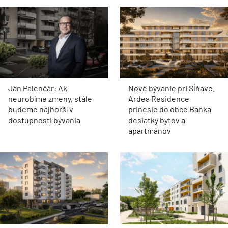
Ján Palenčár: Ak
Nové bývanie pri Sĺňave.
neurobíme zmeny, stále
Ardea Residence
budeme najhorší v
prinesie do obce Banka
dostupnosti bývania
desiatky bytov a
apartmánov