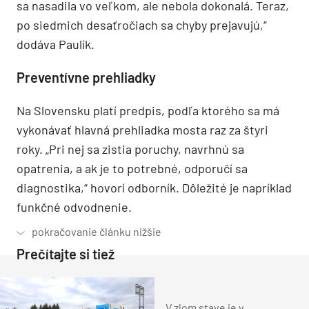
sa nasadila vo veľkom, ale nebola dokonalá. Teraz,
po siedmich desaťročiach sa chyby prejavujú,“
dodáva Paulík.
Preventívne prehliadky
Na Slovensku platí predpis, podľa ktorého sa má
vykonávať hlavná prehliadka mosta raz za štyri
roky. „Pri nej sa zistia poruchy, navrhnú sa
opatrenia, a ak je to potrebné, odporučí sa
diagnostika,“ hovorí odborník. Dôležité je napríklad
funkčné odvodnenie.
Prečítajte si tiež
V zlom stave je v