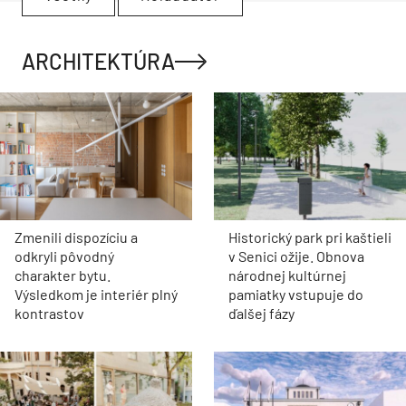
ARCHITEKTÚRA
Zmenili dispozíciu a
Historický park pri kaštieli
odkryli pôvodný
v Senici ožije. Obnova
charakter bytu.
národnej kultúrnej
Výsledkom je interiér plný
pamiatky vstupuje do
kontrastov
ďalšej fázy