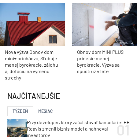
Nová výzva Obnov dom
Obnov dom MINI PLUS
mini+ prichádza. Sľubuje
prinesie menej
menej byrokracie, zálohu
byrokracie. Výzva sa
aj dotáciu na výmenu
spustí už v lete
strechy
NAJČÍTANEJŠIE
TÝŽDEŇ
MESIAC
Prvý developer, ktorý začal stavať kancelárie: HB
Reavis zmenil biznis model a nahneval
investorov