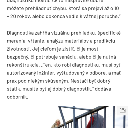
môžete prehliadnuť chybu, ktorá sa prejaví až o 10
– 20 rokov, alebo dokonca vedie k vážnej poruche.“
Diagnostika zahŕňa vizuálnu prehliadku, špecifické
merania, vŕtanie, analýzu materiálov a predikciu
životnosti. Jej cieľom je zistiť, či je most
bezpečný, či potrebuje sanáciu, alebo či je nutná
rekonštrukcia. „Ten, kto robí diagnostiku, musí byť
autorizovaný inžinier, vyštudovaný v odbore, a mať
prax pod niekým skúseným. Nestačí byť dobrý
statik, musíte byť aj dobrý diagnostik,“ dodáva
odborník.