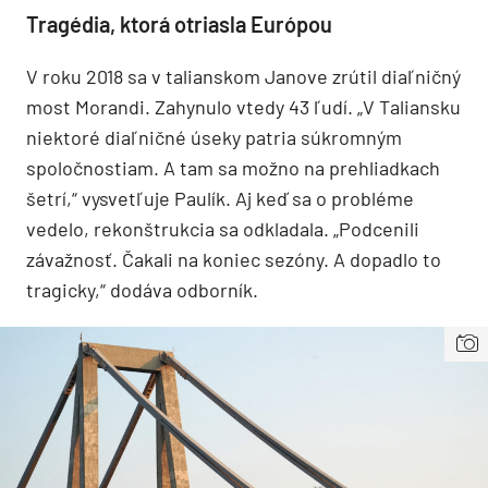
Tragédia, ktorá otriasla Európou
V roku 2018 sa v talianskom Janove zrútil diaľničný
most Morandi. Zahynulo vtedy 43 ľudí. „V Taliansku
niektoré diaľničné úseky patria súkromným
spoločnostiam. A tam sa možno na prehliadkach
šetrí,“ vysvetľuje Paulík. Aj keď sa o probléme
vedelo, rekonštrukcia sa odkladala. „Podcenili
závažnosť. Čakali na koniec sezóny. A dopadlo to
tragicky,“ dodáva odborník.