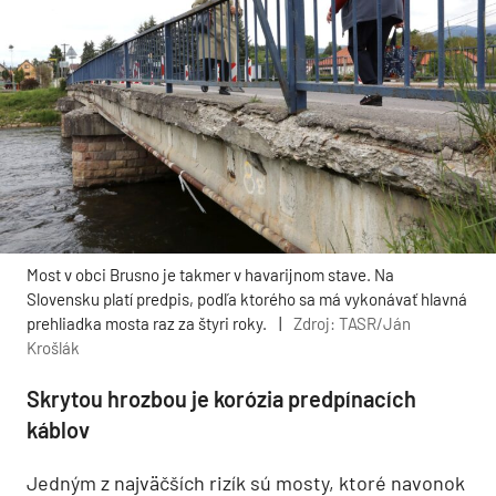
Most v obci Brusno je takmer v havarijnom stave. Na
Slovensku platí predpis, podľa ktorého sa má vykonávať hlavná
prehliadka mosta raz za štyri roky.
|
Zdroj: TASR/Ján
Krošlák
Skrytou hrozbou je korózia predpínacích
káblov
Jedným z najväčších rizík sú mosty, ktoré navonok