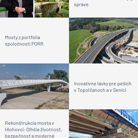
správe
Mosty z portfólia
spoločnosti PORR
Inovatívne lávky pre peších
v Topoľčanoch a v Senici
Rekonštrukcia mosta v
Hlohovci: Dlhšia životnosť,
bezpečnosť a moderné