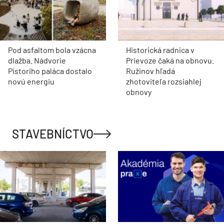
Pod asfaltom bola vzácna
Historická radnica v
dlažba. Nádvorie
Prievoze čaká na obnovu.
Pistoriho paláca dostalo
Ružinov hľadá
novú energiu
zhotoviteľa rozsiahlej
obnovy
STAVEBNÍCTVO