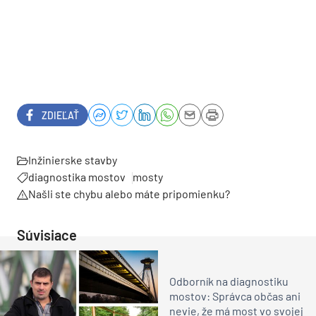
ZDIEĽAŤ
Inžinierske stavby
diagnostika mostov
mosty
Našli ste chybu alebo máte pripomienku?
Súvisiace
Odborník na diagnostiku
mostov: Správca občas ani
nevie, že má most vo svojej