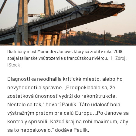
Diaľničný most Morandi v Janove, ktorý sa zrútil v roku 2018,
spájal talianske vnútrozemie s francúzskou riviérou.
|
Zdroj:
iStock
Diagnostika neodhalila kritické miesto, alebo ho
nevyhodnotila správne. „Predpokladalo sa, že
zostatková únosnosť vydrží do rekonštrukcie.
Nestalo sa tak,“ hovorí Paulík. Táto udalosť bola
výstražným prstom pre celú Európu. „Po Janove sa
kontroly sprísnili. Každá krajina robí maximum, aby
sa to neopakovalo,“ dodáva Paulík.