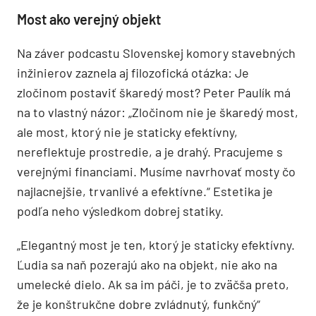
Most ako verejný objekt
Na záver podcastu Slovenskej komory stavebných
inžinierov zaznela aj filozofická otázka: Je
zločinom postaviť škaredý most? Peter Paulík má
na to vlastný názor: „Zločinom nie je škaredý most,
ale most, ktorý nie je staticky efektívny,
nereflektuje prostredie, a je drahý. Pracujeme s
verejnými financiami. Musíme navrhovať mosty čo
najlacnejšie, trvanlivé a efektívne.“ Estetika je
podľa neho výsledkom dobrej statiky.
„Elegantný most je ten, ktorý je staticky efektívny.
Ľudia sa naň pozerajú ako na objekt, nie ako na
umelecké dielo. Ak sa im páči, je to zväčša preto,
že je konštrukčne dobre zvládnutý, funkčný“