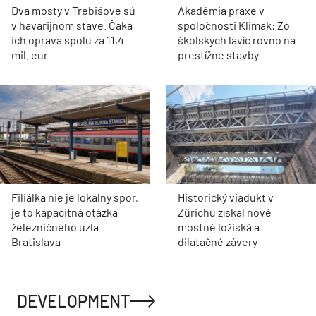
Dva mosty v Trebišove sú
Akadémia praxe v
v havarijnom stave. Čaká
spoločnosti Klimak: Zo
ich oprava spolu za 11,4
školských lavíc rovno na
mil. eur
prestížne stavby
Filiálka nie je lokálny spor,
Historický viadukt v
je to kapacitná otázka
Zürichu získal nové
železničného uzla
mostné ložiská a
Bratislava
dilatačné závery
DEVELOPMENT