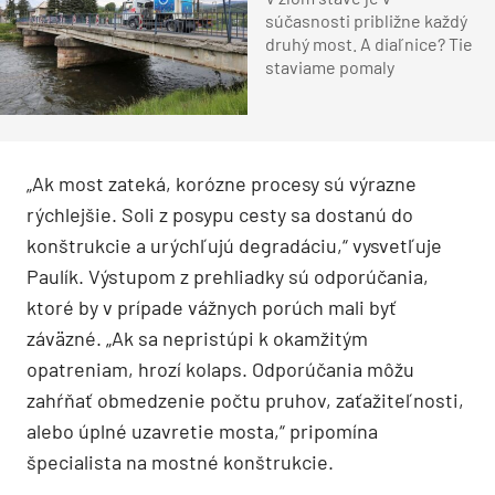
súčasnosti približne každý
druhý most. A diaľnice? Tie
staviame pomaly
„Ak most zateká, korózne procesy sú výrazne
rýchlejšie. Soli z posypu cesty sa dostanú do
konštrukcie a urýchľujú degradáciu,“ vysvetľuje
Paulík. Výstupom z prehliadky sú odporúčania,
ktoré by v prípade vážnych porúch mali byť
záväzné. „Ak sa nepristúpi k okamžitým
opatreniam, hrozí kolaps. Odporúčania môžu
zahŕňať obmedzenie počtu pruhov, zaťažiteľnosti,
alebo úplné uzavretie mosta,“ pripomína
špecialista na mostné konštrukcie.