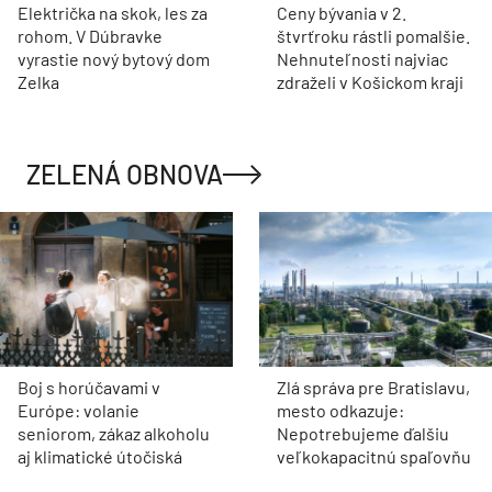
Električka na skok, les za
Ceny bývania v 2.
rohom. V Dúbravke
štvrťroku rástli pomalšie.
vyrastie nový bytový dom
Nehnuteľnosti najviac
Zelka
zdraželi v Košickom kraji
ZELENÁ OBNOVA
Boj s horúčavami v
Zlá správa pre Bratislavu,
Európe: volanie
mesto odkazuje:
seniorom, zákaz alkoholu
Nepotrebujeme ďalšiu
aj klimatické útočiská
veľkokapacitnú spaľovňu