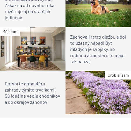
Zákaz sa od nového roka
rozširuje aj na starších
jedincov
Môj dom
Zachovali retro dlažbu a bol
to úžasný nápad! Byt
mladých je svojský, no
rodinnú atmosféru tu majú
tak naozaj
Urob si sám
Dotvorte atmosféru
záhrady týmito trvalkami!
Sú ideálne vedľa chodníkov
a do okrajov záhonov