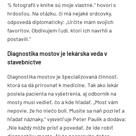
% fotografií v knihe sú moje vlastné,“ hovorí s
hrdosťou. Na otázku, či má nejaké srdcovky,
odpovedá diplomaticky: „Určite mám svojich
favoritov. Obdivujem ľudí, ktorí ich navrhli a
postavili.“
Diagnostika mostov je lekárska veda v
stavebníctve
Diagnostika mostov je špecializovaná činnosť,
ktorá sa dá prirovnať k medicíne. Tak ako lekár
posiela pacienta na vyšetrenia, aj odborník na
mosty musí vedieť, čo a kde hľadať. „Most vám
nepovie, že ho niečo bolí. Musíte sa naň pozrieť a
hľadať náznaky,“ vysvetľuje Peter Paulík a dodáva:
„Nie každý môže prísť a povedať, že ide robiť
diagnostiku mosta. Ak to nespravíte dobre,