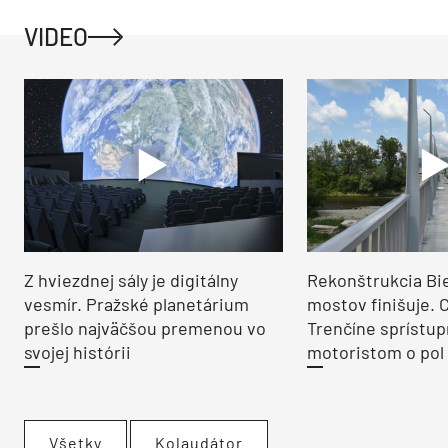
VIDEO
Z hviezdnej sály je digitálny
Rekonštrukcia Bi
vesmír. Pražské planetárium
mostov finišuje. 
prešlo najväčšou premenou vo
Trenčíne sprístup
svojej histórii
motoristom o pol 
Všetky
Kolaudátor