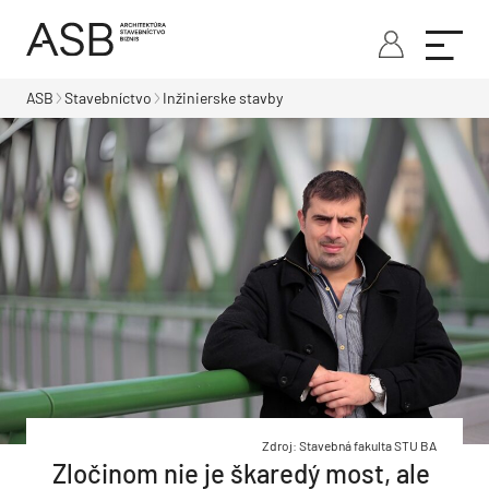
ASB
Stavebníctvo
Inžinierske stavby
Zdroj: Stavebná fakulta STU BA
Zločinom nie je škaredý most, ale