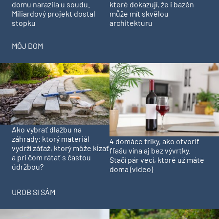
domu narazila u soudu.
které dokazují, že i bazén
Miliardový projekt dostal
může mít skvělou
stopku
architekturu
MÔJ DOM
Ako vybrať dlažbu na
záhrady: ktorý materiál
4 domáce triky, ako otvoriť
vydrží záťaž, ktorý môže kĺzať
fľašu vína aj bez vývrtky.
a pri čom rátať s častou
Stačí pár vecí, ktoré už máte
údržbou?
doma (video)
UROB SI SÁM