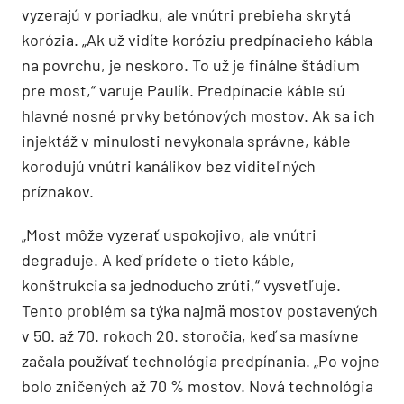
vyzerajú v poriadku, ale vnútri prebieha skrytá
korózia. „Ak už vidíte koróziu predpínacieho kábla
na povrchu, je neskoro. To už je finálne štádium
pre most,“ varuje Paulík. Predpínacie káble sú
hlavné nosné prvky betónových mostov. Ak sa ich
injektáž v minulosti nevykonala správne, káble
korodujú vnútri kanálikov bez viditeľných
príznakov.
„Most môže vyzerať uspokojivo, ale vnútri
degraduje. A keď prídete o tieto káble,
konštrukcia sa jednoducho zrúti,“ vysvetľuje.
Tento problém sa týka najmä mostov postavených
v 50. až 70. rokoch 20. storočia, keď sa masívne
začala používať technológia predpínania. „Po vojne
bolo zničených až 70 % mostov. Nová technológia