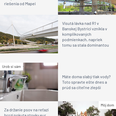
riešenia od Mapei
Visutá lávka nad R1 v
Banskej Bystrici vznikla v
komplikovaných
podmienkach, napriek
tomu sa stala dominantou
Urob si sám
Máte doma slabý tlak vody?
Toto spravte ešte dnes a
prúd sa citeľne zlepší
Môj dom
Za držanie psov na reťazi
hrozí pokuta stovky eur.