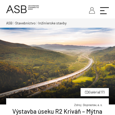
ASB
Stavebníctvo
Inžinierske stavby
Galéria
(17)
Zdroj: Doprastav, a. s.
Výstavba úseku R2 Kriváň – Mýtna