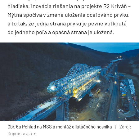
hľadiska. Inovácia riešenia na projekte R2 Kriváň –
Mýtna spočíva v zmene uloženia oceľového prvku,
a to tak, že jedna strana prvku je pevne votknutá
do jedného poľa a opačná strana je uložená.
Obr. 6a Pohľad na MSS a montáž dilatačného nosníka
|
Zdroj:
Doprastav, a. s.