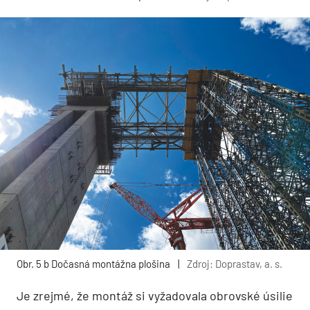
Obr. 5 b Dočasná montážna plošina
|
Zdroj: Doprastav, a. s.
Je zrejmé, že montáž si vyžadovala obrovské úsilie