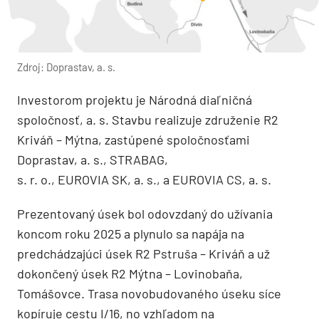
Zdroj: Doprastav, a. s.
Investorom projektu je Národná diaľničná
spoločnosť, a. s. Stavbu realizuje združenie R2
Kriváň – Mýtna, zastúpené spoločnosťami
Doprastav, a. s., STRABAG,
s. r. o., EUROVIA SK, a. s., a EUROVIA CS, a. s.
Prezentovaný úsek bol odovzdaný do užívania
koncom roku 2025 a plynulo sa napája na
predchádzajúci úsek R2 Pstruša – Kriváň a už
dokončený úsek R2 Mýtna – Lovinobaňa,
Tomášovce. Trasa novobudovaného úseku síce
kopíruje cestu I/16, no vzhľadom na