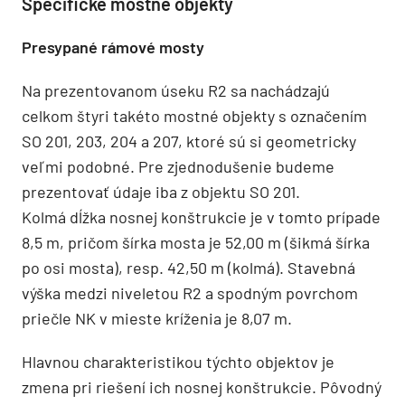
Špecifické mostné objekty
Presypané rámové mosty
Na prezentovanom úseku R2 sa nachádzajú
celkom štyri takéto mostné objekty s označením
SO 201, 203, 204 a 207, ktoré sú si geometricky
veľmi podobné. Pre zjednodušenie budeme
prezentovať údaje iba z objektu SO 201.
Kolmá dĺžka nosnej konštrukcie je v tomto prípade
8,5 m, pričom šírka mosta je 52,00 m (šikmá šírka
po osi mosta), resp. 42,50 m (kolmá). Stavebná
výška medzi niveletou R2 a spodným povrchom
priečle NK v mieste kríženia je 8,07 m.
Hlavnou charakteristikou týchto objektov je
zmena pri riešení ich nosnej konštrukcie. Pôvodný