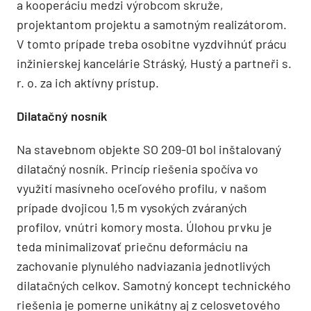
a kooperáciu medzi výrobcom skruže,
projektantom projektu a samotným realizátorom.
V tomto prípade treba osobitne vyzdvihnúť prácu
inžinierskej kancelárie Stráský, Hustý a partneři s.
r. o. za ich aktívny prístup.
Dilatačný nosník
Na stavebnom objekte SO 209-01 bol inštalovaný
dilatačný nosník. Princíp riešenia spočíva vo
využití masívneho oceľového profilu, v našom
prípade dvojicou 1,5 m vysokých zváraných
profilov, vnútri komory mosta. Úlohou prvku je
teda minimalizovať priečnu deformáciu na
zachovanie plynulého nadviazania jednotlivých
dilatačných celkov. Samotný koncept technického
riešenia je pomerne unikátny aj z celosvetového