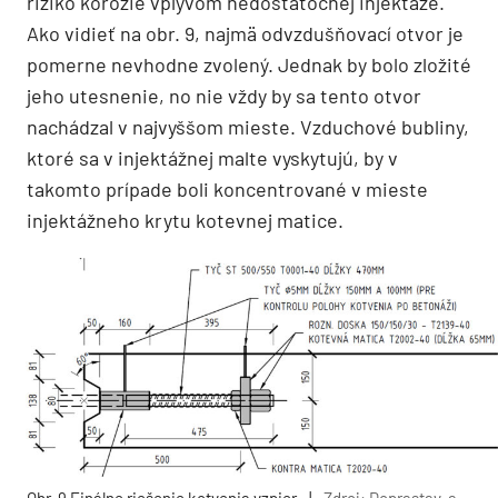
riziko korózie vplyvom nedostatočnej injektáže.
Ako vidieť na obr. 9, najmä odvzdušňovací otvor je
pomerne nevhodne zvolený. Jednak by bolo zložité
jeho utesnenie, no nie vždy by sa tento otvor
nachádzal v najvyššom mieste. Vzduchové bubliny,
ktoré sa v injektážnej malte vyskytujú, by v
takomto prípade boli koncentrované v mieste
injektážneho krytu kotevnej matice.