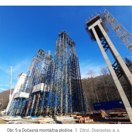
Obr. 5 a Dočasná montážna plošina
|
Zdroj: Doprastav, a. s.