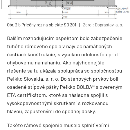
Obr. 2 b Priečny rez na objekte SO 201
|
Zdroj: Doprastav, a. s.
Ďalším rozhodujúcim aspektom bolo zabezpečenie
tuhého rámového spoja v najviac namáhaných
častiach konštrukcie, s vysokou odolnosťou proti
ohybovému namáhaniu. Ako najvhodnejšie
riešenie sa tu ukázala spolupráca so spoločnosťou
Peikko Slovakia, s. r. o. Do stenových prvkov boli
osadené stĺpové pätky Peikko BOLDA® s overeným
ETA certifikátom, ktoré sa následne spojili s
vysokopevnostnými skrutkami s rozkovanou
hlavou, zapustenými do spodnej dosky.
Takéto rámové spojenie muselo splniť veľmi