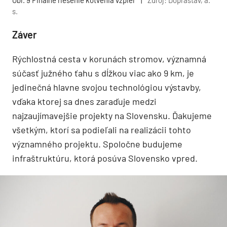
Obr. 9 Finálne riešenie kotvenia vzpier
|
Zdroj: Doprastav, a.
s.
Záver
Rýchlostná cesta v korunách stromov, významná
súčasť južného ťahu s dĺžkou viac ako 9 km, je
jedinečná hlavne svojou technológiou výstavby,
vďaka ktorej sa dnes zaraďuje medzi
najzaujímavejšie projekty na Slovensku. Ďakujeme
všetkým, ktorí sa podieľali na realizácii tohto
významného projektu. Spoločne budujeme
infraštruktúru, ktorá posúva Slovensko vpred.