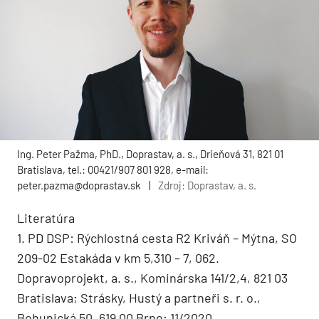
Ing. Peter Pažma, PhD., Doprastav, a. s., Drieňová 31, 821 01
Bratislava, tel.: 00421/907 801 928, e-mail:
peter.pazma@doprastav.sk
|
Zdroj: Doprastav, a. s.
Literatúra
1. PD DSP: Rýchlostná cesta R2 Kriváň – Mýtna, SO
209-02 Estakáda v km 5,310 – 7, 062.
Dopravoprojekt, a. s., Kominárska 141/2,4, 821 03
Bratislava; Strásky, Hustý a partneři s. r. o.,
Bohunická 50, 619 00 Brno; 11/2020.