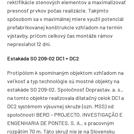
rektifikácie stenových elementov a maximalizovať
presnosť prvkov počas realizácie. Takýmto
spôsobom sa v maximálnej miere využil potenciál
prefabrikovanej konštrukcie vzhľadom na termín
výstavby, pričom celkový čas montáže rámov
nepresiahol 12 dní.
Estakáda SO 209-02 DC1 + DC2
Protipólom k spomínaným objektom vzhľadom na
veľkosť a typ technológie sú mostné objekty na
estakáde SO 209-02. Spoločnosť Doprastav, a. s.,
na tomto objekte realizovala dilatačný celok DC1 a
DC2 systémom výsuvnej skruže (ozn. MSS) od
spoločnosti BERD – PROJECTO, INVESTIGAÇÃO E
ENGENHARIA DE PONTES, S. A., s pracovným
rozpätím 70 m. Táto skruž nie je na Slovensku