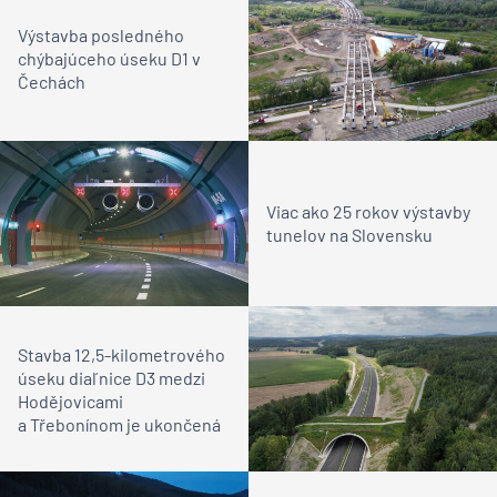
Výstavba posledného
chýbajúceho úseku D1 v
Čechách
Viac ako 25 rokov výstavby
tunelov na Slovensku
Stavba 12,5-kilometrového
úseku diaľnice D3 medzi
Hodějovicami
a Třebonínom je ukončená