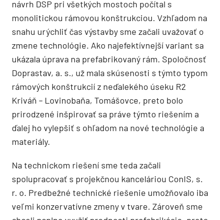
návrh DSP pri všetkých mostoch počítal s
monolitickou rámovou konštrukciou. Vzhľadom na
snahu urýchliť čas výstavby sme začali uvažovať o
zmene technológie. Ako najefektívnejší variant sa
ukázala úprava na prefabrikovaný rám. Spoločnosť
Doprastav, a. s., už mala skúsenosti s týmto typom
rámových konštrukcií z neďalekého úseku R2
Kriváň – Lovinobaňa, Tomášovce, preto bolo
prirodzené inšpirovať sa práve týmto riešením a
ďalej ho vylepšiť s ohľadom na nové technológie a
materiály.
Na technickom riešení sme teda začali
spolupracovať s projekčnou kanceláriou ConIS, s.
r. o. Predbežné technické riešenie umožňovalo iba
veľmi konzervatívne zmeny v tvare. Zároveň sme
chceli naplno využiť prednosti prefabrikácie, preto