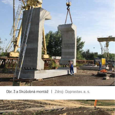
Obr. 3 a Skúšobná montáž
|
Zdroj: Doprastav, a. s.