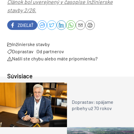
Článok bol uverejnený v časopise Inžinierske
stavby 2/26.
ZDIEĽAŤ
Inžinierske stavby
Doprastav
Od partnerov
Našli ste chybu alebo máte pripomienku?
Súvisiace
Doprastav: spájame
príbehy už 70 rokov