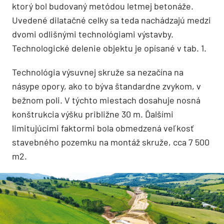
ktorý bol budovaný metódou letmej betonáže.
Uvedené dilatačné celky sa teda nachádzajú medzi
dvomi odlišnými technológiami výstavby.
Technologické delenie objektu je opísané v tab. 1.
Technológia výsuvnej skruže sa nezačína na
násype opory, ako to býva štandardne zvykom, v
bežnom poli. V týchto miestach dosahuje nosná
konštrukcia výšku približne 30 m. Ďalšími
limitujúcimi faktormi bola obmedzená veľkosť
stavebného pozemku na montáž skruže, cca 7 500
m2.