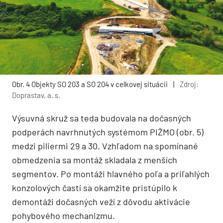
Obr. 4 Objekty SO 203 a SO 204 v celkovej situácii
|
Zdroj:
Doprastav, a. s.
Výsuvná skruž sa teda budovala na dočasných
podperách navrhnutých systémom PIŽMO (obr. 5)
medzi piliermi 29 a 30. Vzhľadom na spomínané
obmedzenia sa montáž skladala z menších
segmentov. Po montáži hlavného poľa a priľahlých
konzolových častí sa okamžite pristúpilo k
demontáži dočasných veží z dôvodu aktivácie
pohybového mechanizmu.