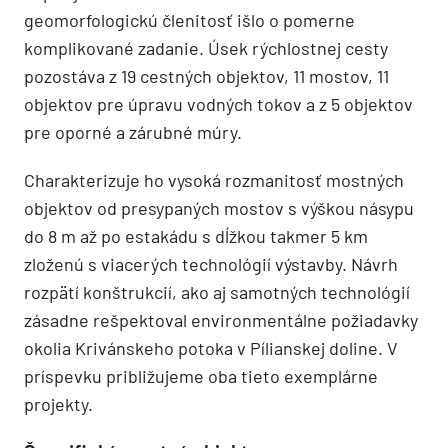
geomorfologickú členitosť išlo o pomerne
komplikované zadanie. Úsek rýchlostnej cesty
pozostáva z 19 cestných objektov, 11 mostov, 11
objektov pre úpravu vodných tokov a z 5 objektov
pre oporné a zárubné múry.
Charakterizuje ho vysoká rozmanitosť mostných
objektov od presypaných mostov s výškou násypu
do 8 m až po estakádu s dĺžkou takmer 5 km
zloženú s viacerých technológií výstavby. Návrh
rozpätí konštrukcií, ako aj samotných technológií
zásadne rešpektoval environmentálne požiadavky
okolia Krivánskeho potoka v Pílianskej doline. V
príspevku približujeme oba tieto exemplárne
projekty.