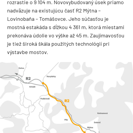
rozrastie o 9 104 m. Novovybudovaný úsek priamo
nadväzuje na existujúcu časť R2 Mýtna –
Lovinobaňa – Tomášovce. Jeho súčasťou je
mostná estakáda s dĺžkou 4 361 m, ktorá miestami
prekonáva údolie vo výške až 45 m. Zaujímavosťou
je tiež široká škála použitých technológií pri
výstavbe mostov.