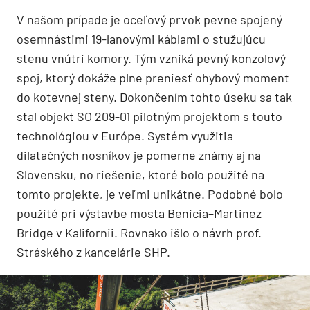
V našom prípade je oceľový prvok pevne spojený
osemnástimi 19-lanovými káblami o stužujúcu
stenu vnútri komory. Tým vzniká pevný konzolový
spoj, ktorý dokáže plne preniesť ohybový moment
do kotevnej steny. Dokončením tohto úseku sa tak
stal objekt SO 209-01 pilotným projektom s touto
technológiou v Európe. Systém využitia
dilatačných nosníkov je pomerne známy aj na
Slovensku, no riešenie, ktoré bolo použité na
tomto projekte, je veľmi unikátne. Podobné bolo
použité pri výstavbe mosta Benicia–Martinez
Bridge v Kalifornii. Rovnako išlo o návrh prof.
Stráského z kancelárie SHP.