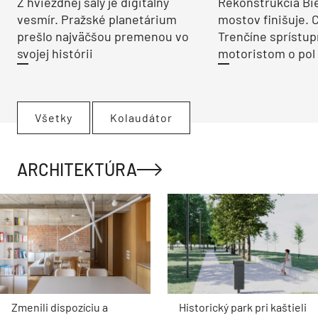
Z hviezdnej sály je digitálny
Rekonštrukcia Bi
vesmír. Pražské planetárium
mostov finišuje. 
prešlo najväčšou premenou vo
Trenčíne sprístup
svojej histórii
motoristom o pol 
Všetky
Kolaudátor
ARCHITEKTÚRA
Zmenili dispozíciu a
Historický park pri kaštieli