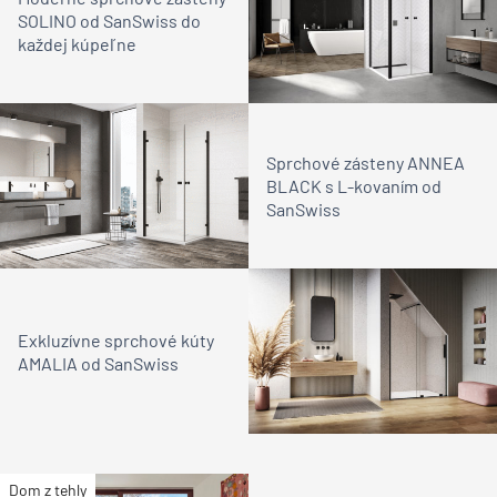
SOLINO od SanSwiss do
každej kúpeľne
Sprchové zásteny ANNEA
BLACK s L-kovaním od
SanSwiss
Exkluzívne sprchové kúty
AMALIA od SanSwiss
Dom z tehly