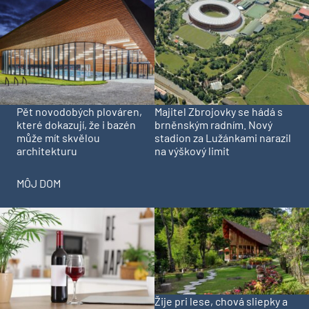
Pět novodobých plováren,
Majitel Zbrojovky se hádá s
které dokazují, že i bazén
brněnským radním. Nový
může mít skvělou
stadion za Lužánkami narazil
architekturu
na výškový limit
MÔJ DOM
Žije pri lese, chová sliepky a