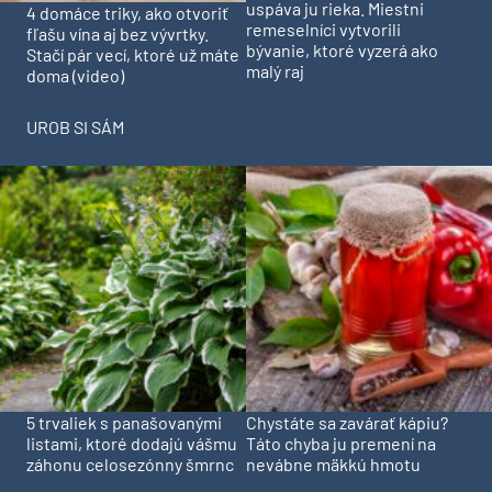
uspáva ju rieka. Miestni
4 domáce triky, ako otvoriť
remeselníci vytvorili
fľašu vína aj bez vývrtky.
bývanie, ktoré vyzerá ako
Stačí pár vecí, ktoré už máte
malý raj
doma (video)
UROB SI SÁM
5 trvaliek s panašovanými
Chystáte sa zavárať kápiu?
listami, ktoré dodajú vášmu
Táto chyba ju premení na
záhonu celosezónny šmrnc
nevábne mäkkú hmotu