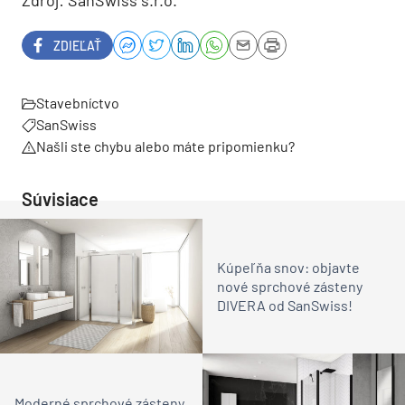
Zdroj: SanSwiss s.r.o.
ZDIEĽAŤ
Stavebníctvo
SanSwiss
Našli ste chybu alebo máte pripomienku?
Súvisiace
Kúpeľňa snov: objavte
nové sprchové zásteny
DIVERA od SanSwiss!
Moderné sprchové zásteny