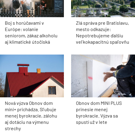
Boj s horúčavami v
Zlá správa pre Bratislavu,
Európe: volanie
mesto odkazuje:
seniorom, zákaz alkoholu
Nepotrebujeme ďalšiu
aj klimatické útočiská
veľkokapacitnú spaľovňu
Nová výzva Obnov dom
Obnov dom MINI PLUS
mini+ prichádza. Sľubuje
prinesie menej
menej byrokracie, zálohu
byrokracie. Výzva sa
aj dotáciu na výmenu
spustí už v lete
strechy