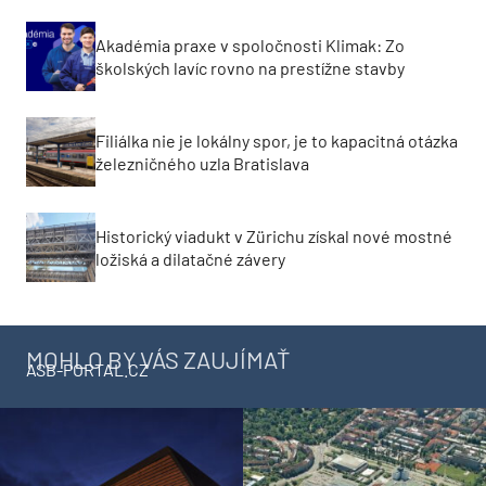
Akadémia praxe v spoločnosti Klimak: Zo
školských lavíc rovno na prestížne stavby
Filiálka nie je lokálny spor, je to kapacitná otázka
železničného uzla Bratislava
Historický viadukt v Zürichu získal nové mostné
ložiská a dilatačné závery
MOHLO BY VÁS ZAUJÍMAŤ
ASB-PORTAL.CZ