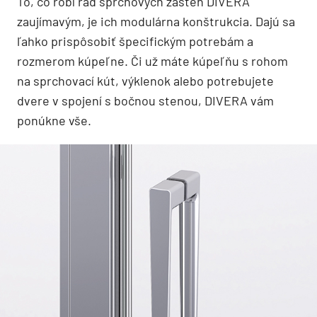
To, čo robí rad sprchových zásten DIVERA
zaujímavým, je ich modulárna konštrukcia. Dajú sa
ľahko prispôsobiť špecifickým potrebám a
rozmerom kúpeľne. Či už máte kúpeľňu s rohom
na sprchovací kút, výklenok alebo potrebujete
dvere v spojení s bočnou stenou, DIVERA vám
ponúkne vše.