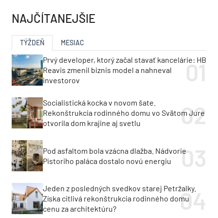
NAJČÍTANEJŠIE
TÝŽDEŇ
MESIAC
Prvý developer, ktorý začal stavať kancelárie: HB
Reavis zmenil biznis model a nahneval
investorov
Socialistická kocka v novom šate.
Rekonštrukcia rodinného domu vo Svätom Jure
otvorila dom krajine aj svetlu
Pod asfaltom bola vzácna dlažba. Nádvorie
Pistoriho paláca dostalo novú energiu
Jeden z posledných svedkov starej Petržalky.
Získa citlivá rekonštrukcia rodinného domu
cenu za architektúru?