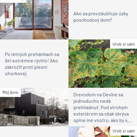
Ako sa prevzdušňuje úzky
poschodový dom?
Urob si sám
Po letných prehánkach sa
šíri extrémne rýchlo! Ako
zakročiť proti plesni
uhorkovej
Môj dom
Drevodom na Devíne sa
jednoducho nedá
prehliadnuť. Pod strohým
exteriérom sa však skrýva
úplne iné vnútro, ako by ste
čakali
Urob si sám