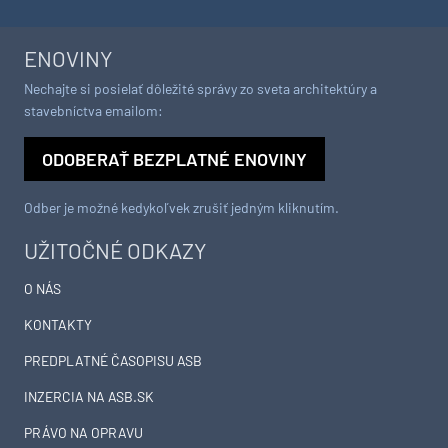
ENOVINY
Nechajte si posielať dôležité správy zo sveta architektúry a
stavebníctva emailom:
ODOBERAŤ BEZPLATNÉ ENOVINY
Odber je možné kedykoľvek zrušiť jedným kliknutím.
UŽITOČNÉ ODKAZY
O NÁS
KONTAKTY
PREDPLATNÉ ČASOPISU ASB
INZERCIA NA ASB.SK
PRÁVO NA OPRAVU