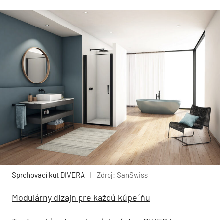
Sprchovací kút DIVERA
|
Zdroj: SanSwiss
Modulárny dizajn pre každú kúpeľňu