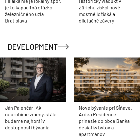
Filiálka nie je lokálny spor,
Historický viadukt v
je to kapacitná otázka
Zürichu získal nové
železničného uzla
mostné ložiská a
Bratislava
dilatačné závery
DEVELOPMENT
Ján Palenčár: Ak
Nové bývanie pri Sĺňave.
neurobíme zmeny, stále
Ardea Residence
budeme najhorší v
prinesie do obce Banka
dostupnosti bývania
desiatky bytov a
apartmánov