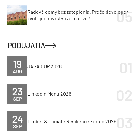
Radové domy bez zateplenia: Prečo developer
zvolil jednovrstvové murivo?
PODUJATIA
19
JAGA CUP 2026
AUG
23
LinkedIn Menu 2026
SEP
24
Timber & Climate Resilience Forum 2026
SEP