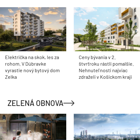
Električka na skok, les za
Ceny bývania v 2.
rohom. V Dúbravke
štvrťroku rástli pomalšie.
vyrastie nový bytový dom
Nehnuteľnosti najviac
Zelka
zdraželi v Košickom kraji
ZELENÁ OBNOVA