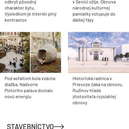
odkryli pôvodný
v Senici ožije. Obnova
charakter bytu.
národnej kultúrnej
Výsledkom je interiér plný
pamiatky vstupuje do
kontrastov
ďalšej fázy
Pod asfaltom bola vzácna
Historická radnica v
dlažba. Nádvorie
Prievoze čaká na obnovu.
Pistoriho paláca dostalo
Ružinov hľadá
novú energiu
zhotoviteľa rozsiahlej
obnovy
STAVEBNÍCTVO