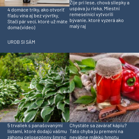
Žije pri lese, chová sliepky a
uspáva ju rieka. Miestni
4 domáce triky, ako otvoriť
remeselníci vytvorili
fľašu vína aj bez vývrtky.
bývanie, ktoré vyzerá ako
Stačí pár vecí, ktoré už máte
malý raj
doma (video)
UROB SI SÁM
5 trvaliek s panašovanými
Chystáte sa zavárať kápiu?
listami, ktoré dodajú vášmu
Táto chyba ju premení na
záhonu celosezónny šmrnc
nevábne mäkkú hmotu