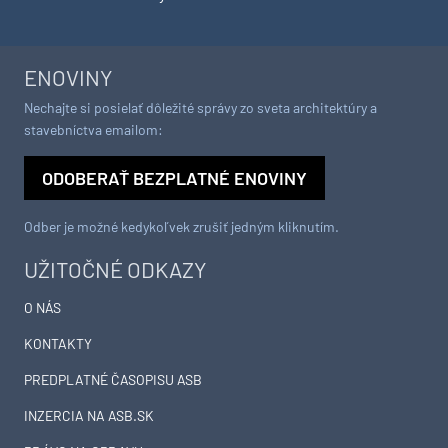
ENOVINY
Nechajte si posielať dôležité správy zo sveta architektúry a
stavebníctva emailom:
ODOBERAŤ BEZPLATNÉ ENOVINY
Odber je možné kedykoľvek zrušiť jedným kliknutím.
UŽITOČNÉ ODKAZY
O NÁS
KONTAKTY
PREDPLATNÉ ČASOPISU ASB
INZERCIA NA ASB.SK