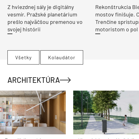
Z hviezdnej sály je digitálny
Rekonštrukcia Bi
vesmír. Pražské planetárium
mostov finišuje. 
prešlo najväčšou premenou vo
Trenčíne sprístup
svojej histórii
motoristom o pol 
Všetky
Kolaudátor
ARCHITEKTÚRA