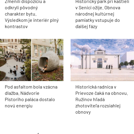
Zmenili dispozíciu a
Historický park pri kaštieli
odkryli pôvodný
v Senici ožije. Obnova
charakter bytu.
národnej kultúrnej
Výsledkom je interiér plný
pamiatky vstupuje do
kontrastov
ďalšej fázy
Pod asfaltom bola vzácna
Historická radnica v
dlažba. Nádvorie
Prievoze čaká na obnovu.
Pistoriho paláca dostalo
Ružinov hľadá
novú energiu
zhotoviteľa rozsiahlej
obnovy