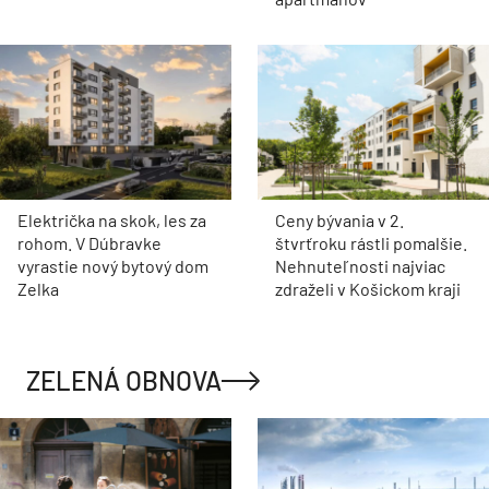
Električka na skok, les za
Ceny bývania v 2.
rohom. V Dúbravke
štvrťroku rástli pomalšie.
vyrastie nový bytový dom
Nehnuteľnosti najviac
Zelka
zdraželi v Košickom kraji
ZELENÁ OBNOVA