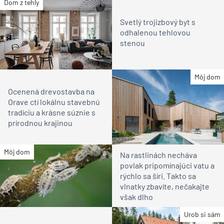
Dom z tehly
Svetlý trojizbový byt s
odhalenou tehlovou
stenou
Môj dom
Ocenená drevostavba na
Orave ctí lokálnu stavebnú
tradíciu a krásne súznie s
prírodnou krajinou
Môj dom
Na rastlinách necháva
povlak pripomínajúci vatu a
rýchlo sa šíri. Takto sa
vlnatky zbavíte, nečakajte
však dlho
Urob si sám