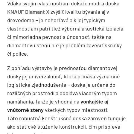
Vďaka svojim vlastnostiam dokáže modrá doska
KNAUF Diamant X
zvýšiť kvalitu bývania aj v
drevodome – je nehorľavá a k jej typickým
vlastnostiam patrí tiež výborná akustická izolácia
či mimoriadna pevnosť a únosnosť, takže na
diamantovú stenu nie je problém zavesiť skrinky
či police.
Z pohľadu výstavby je prednosťou diamantovej
dosky jej univerzálnosť, ktorá prináša významné
logistické zjednodušenie – doska je určená do
rozličných prostredí a odoláva viacerým typom
namáhania, takže je vhodná na
vonkajšie aj
vnútorné steny
všetkých typov miestností.
Táto robustná konštrukčná doska zároveň funguje
ako statické stuženie konštrukcií, čím prispieva