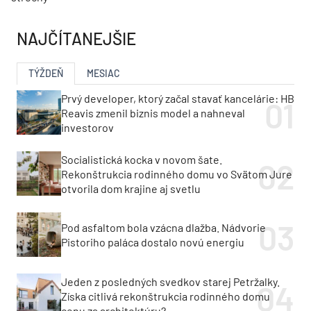
NAJČÍTANEJŠIE
TÝŽDEŇ
MESIAC
Prvý developer, ktorý začal stavať kancelárie: HB
Reavis zmenil biznis model a nahneval
investorov
Socialistická kocka v novom šate.
Rekonštrukcia rodinného domu vo Svätom Jure
otvorila dom krajine aj svetlu
Pod asfaltom bola vzácna dlažba. Nádvorie
Pistoriho paláca dostalo novú energiu
Jeden z posledných svedkov starej Petržalky.
Získa citlivá rekonštrukcia rodinného domu
cenu za architektúru?