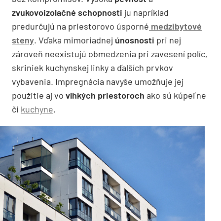
zvukovoizolačné schopnosti
ju napríklad
predurčujú na priestorovo úsporné
medzibytové
steny
. Vďaka mimoriadnej
únosnosti
pri nej
zároveň neexistujú obmedzenia pri zavesení políc,
skriniek kuchynskej linky a ďalších prvkov
vybavenia. Impregnácia navyše umožňuje jej
použitie aj vo
vlhkých priestoroch
ako sú kúpeľne
či
kuchyne
.