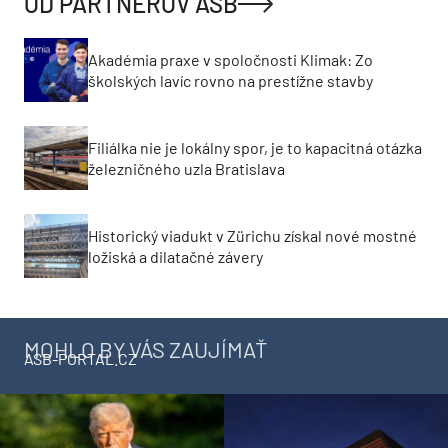
OD PARTNEROV ASB
Akadémia praxe v spoločnosti Klimak: Zo
školských lavíc rovno na prestížne stavby
Filiálka nie je lokálny spor, je to kapacitná otázka
železničného uzla Bratislava
Historický viadukt v Zürichu získal nové mostné
ložiská a dilatačné závery
MOHLO BY VÁS ZAUJÍMAŤ
ASB-PORTAL.CZ