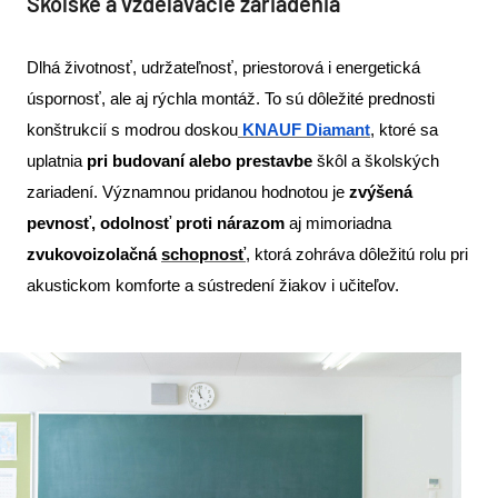
Školské a vzdelávacie zariadenia
Dlhá životnosť, udržateľnosť, priestorová i energetická
úspornosť, ale aj rýchla montáž. To sú dôležité prednosti
konštrukcií s modrou doskou
KNAUF
Diamant
, ktoré sa
uplatnia
pri budovaní alebo prestavbe
škôl a školských
zariadení. Významnou pridanou hodnotou je
zvýšená
pevnosť, odolnosť proti nárazom
aj mimoriadna
zvukovoizolačná
schopnosť
, ktorá zohráva dôležitú rolu pri
akustickom komforte a sústredení žiakov i učiteľov.