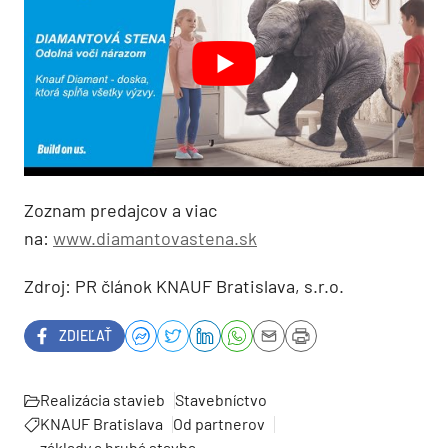
Zoznam predajcov a viac
na:
www.diamantovastena.sk
Zdroj: PR článok KNAUF Bratislava, s.r.o.
ZDIEĽAŤ
Realizácia stavieb
Stavebníctvo
KNAUF Bratislava
Od partnerov
základy a hrubá stavba