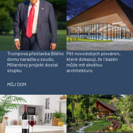
Trumpova přestavba Bílého
Pět novodobých plováren,
domu narazila u soudu.
které dokazují, že i bazén
Miliardový projekt dostal
může mít skvělou
stopku
architekturu
MÔJ DOM