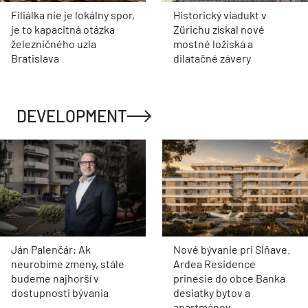
Filiálka nie je lokálny spor,
Historický viadukt v
je to kapacitná otázka
Zürichu získal nové
železničného uzla
mostné ložiská a
Bratislava
dilatačné závery
DEVELOPMENT
Ján Palenčár: Ak
Nové bývanie pri Sĺňave.
neurobíme zmeny, stále
Ardea Residence
budeme najhorší v
prinesie do obce Banka
dostupnosti bývania
desiatky bytov a
apartmánov