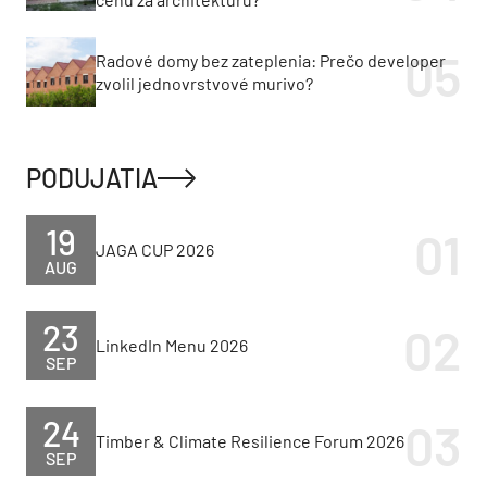
Radové domy bez zateplenia: Prečo developer
zvolil jednovrstvové murivo?
PODUJATIA
19
JAGA CUP 2026
AUG
23
LinkedIn Menu 2026
SEP
24
Timber & Climate Resilience Forum 2026
SEP