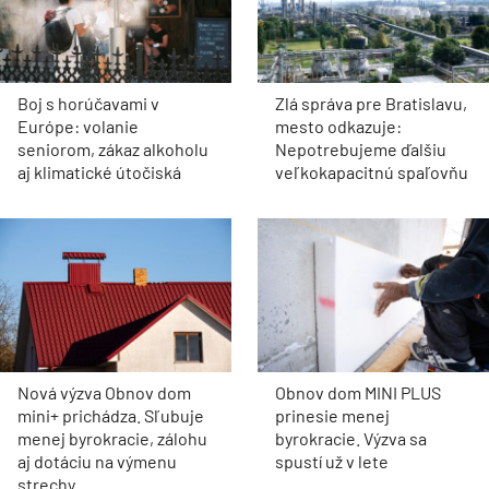
Boj s horúčavami v
Zlá správa pre Bratislavu,
Európe: volanie
mesto odkazuje:
seniorom, zákaz alkoholu
Nepotrebujeme ďalšiu
aj klimatické útočiská
veľkokapacitnú spaľovňu
Nová výzva Obnov dom
Obnov dom MINI PLUS
mini+ prichádza. Sľubuje
prinesie menej
menej byrokracie, zálohu
byrokracie. Výzva sa
aj dotáciu na výmenu
spustí už v lete
strechy