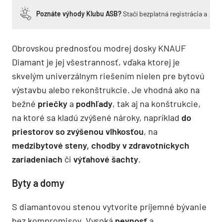
Poznáte výhody Klubu ASB?
Stačí bezplatná registrácia a zí
Obrovskou prednosťou modrej dosky KNAUF
Diamant je jej všestrannosť, vďaka ktorej je
skvelým univerzálnym riešením nielen pre bytovú
výstavbu alebo rekonštrukcie. Je vhodná ako na
bežné
priečky
a
podhľady
, tak aj na konštrukcie,
na ktoré sa kladú zvýšené nároky, napríklad
do
priestorov so zvýšenou vlhkosťou
, na
medzibytové steny, chodby v zdravotníckych
zariadeniach
či
výťahové šachty
.
Byty a domy
S diamantovou stenou vytvoríte príjemné bývanie
bez kompromisov. Vysoká
pevnosť
a