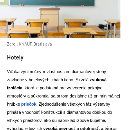
Zdroj: KNAUF Bratislava
Hotely
Vďaka výnimočným vlastnostiam diamantovej steny
zavládne v hotelových izbách ticho. Skvelá
zvuková
izolácia
, ktorá je podstatná pre vytvorenie pokojnej
atmosféry a súkromia, sa pritom dosiahne už pri minimálnej
hrúbke
priečok
. Zjednodušenie všetkých fáz výstavby
prináša vhodnosť konštrukcií s diamantovou doskou do
vlhkých priestorov, ako sú napríklad izbové kúpeľne,
výhodou je tiež ich
vysoká pevnosť
a odolnosť, a tým aj