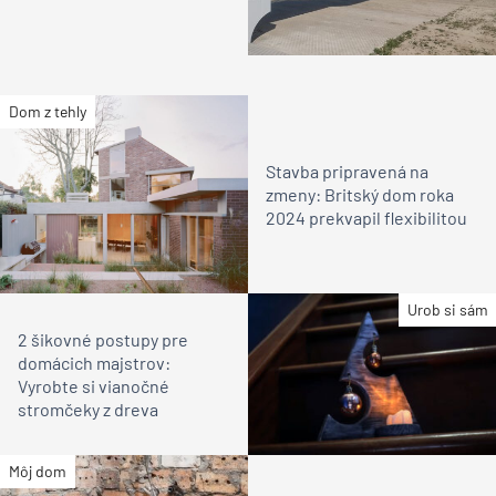
Dom z tehly
Stavba pripravená na
zmeny: Britský dom roka
2024 prekvapil flexibilitou
Urob si sám
2 šikovné postupy pre
domácich majstrov:
Vyrobte si vianočné
stromčeky z dreva
Môj dom