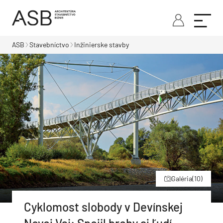
ASB
Stavebníctvo
Inžinierske stavby
Galéria
(10)
Cyklomost slobody v Devínskej