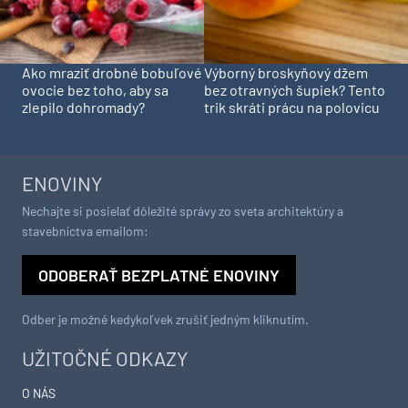
Ako mraziť drobné bobuľové
Výborný broskyňový džem
ovocie bez toho, aby sa
bez otravných šupiek? Tento
zlepilo dohromady?
trik skráti prácu na polovicu
ENOVINY
Nechajte si posielať dôležité správy zo sveta architektúry a
stavebníctva emailom:
ODOBERAŤ BEZPLATNÉ ENOVINY
Odber je možné kedykoľvek zrušiť jedným kliknutím.
UŽITOČNÉ ODKAZY
O NÁS