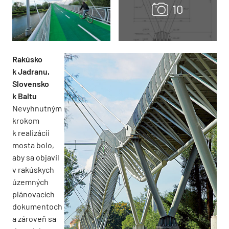
Rakúsko
k Jadranu,
Slovensko
k Baltu
Nevyhnutným
krokom
k realizácii
mosta bolo,
aby sa objavil
v rakúskych
územných
plánovacích
dokumentoch
a zároveň sa