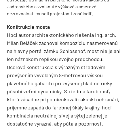
Jadranského a vzniknuté výškové a smerové
nezrovnalosti museli projektanti zosúladiť.
Konštrukcia mosta
Hoci autor architektonického riešenia Ing. arch.
Milan Beláček zachoval kompozíciu nasmerovanú
na hlavný portál zámku Schlosshof, most nie je ani
len náznakom replikou svojho predchodcu.
Oceľová konštrukcia s výrazným stredovým
prevýšením vyvolaným 8-metrovou výškou
plavebného gabaritu pri zvýšenej hladine rieky
pôsobí veľmi dynamicky. Striedma farebnosť,
ktorú zásadne pripomienkovali rakúski ochranári,
príjemne zapadá do farebnej škály krajiny, hoci
kombinácia neutrálnej sivej a sýtej zelenej je
dostatočne výrazná, aby pútala pozornosť.