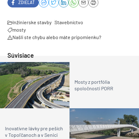
ZDIEĽAŤ
Inžinierske stavby
Stavebníctvo
mosty
Našli ste chybu alebo máte pripomienku?
Súvisiace
Mosty z portfólia
spoločnosti PORR
Inovatívne lávky pre peších
v Topoľčanoch a v Senici