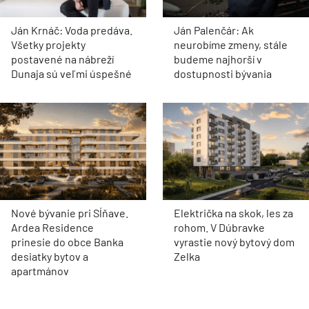
Ján Krnáč: Voda predáva.
Ján Palenčár: Ak
Všetky projekty
neurobíme zmeny, stále
postavené na nábreží
budeme najhorší v
Dunaja sú veľmi úspešné
dostupnosti bývania
Nové bývanie pri Sĺňave.
Električka na skok, les za
Ardea Residence
rohom. V Dúbravke
prinesie do obce Banka
vyrastie nový bytový dom
desiatky bytov a
Zelka
apartmánov