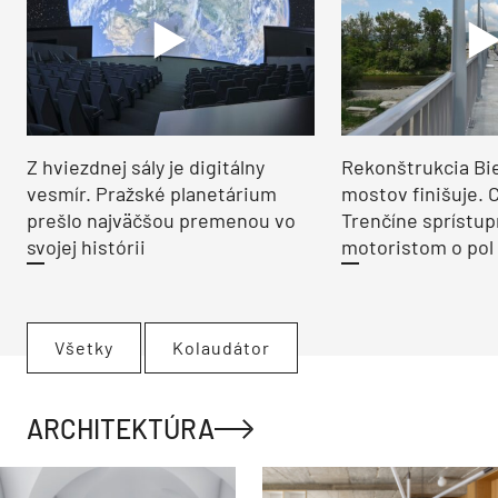
Z hviezdnej sály je digitálny
Rekonštrukcia Bi
vesmír. Pražské planetárium
mostov finišuje. 
prešlo najväčšou premenou vo
Trenčíne sprístup
svojej histórii
motoristom o pol 
Všetky
Kolaudátor
ARCHITEKTÚRA