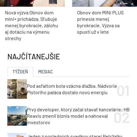
Nová výzva Obnov dom
Obnov dom MINI PLUS
mini+ prichádza. Sľubuje
prinesie menej
menej byrokracie, zálohu
byrokracie. Výzva sa
aj dotáciu na výmenu
spustí už v lete
strechy
NAJČÍTANEJŠIE
TÝŽDEŇ
MESIAC
Pod asfaltom bola vzácna dlažba. Nádvorie
Pistoriho paláca dostalo novú energiu
Prvý developer, ktorý začal stavať kancelárie: HB
Reavis zmenil biznis model a nahneval
investorov
Jeden z posledných svedkov starej Petržalky.