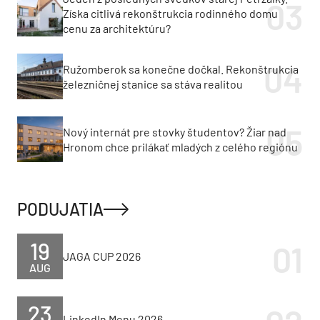
Získa citlivá rekonštrukcia rodinného domu
cenu za architektúru?
Ružomberok sa konečne dočkal. Rekonštrukcia
železničnej stanice sa stáva realitou
Nový internát pre stovky študentov? Žiar nad
Hronom chce prilákať mladých z celého regiónu
PODUJATIA
19
JAGA CUP 2026
AUG
23
LinkedIn Menu 2026