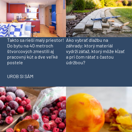
Takto sa rieši malý priestor!
Ako vybrať dlažbu na
Do bytu na 40 metroch
záhrady: ktorý materiál
štvorcových zmestili aj
vydrží záťaž, ktorý môže kĺzať
pracovný kút a dve veľké
a pri čom rátať s častou
postele
údržbou?
UROB SI SÁM