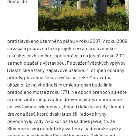
dostal do
bratislavského územného plánu v roku 2007. V roku 2009
sa začala prípravná fáza projektu v rámci slovensko-
rakúskej cezhraničnej spolupráce a na jeseň v roku 2011
sa mohlo začať s výstavbou. Po zvážení všetkých vplyvov
(vlastnícke vzťahy, záplavové územie, 4. stupeň ochrany
prírody, plavebná šírka a výška na rieke Morava) sa
ukázalo, že najvhodnejším umiestnením bude línia
predošlého mosta z roku 1771. Na oboch brehoch sú ešte
aj dnes viditeľné pôvodné drevené pilóty, neporušené
ani výstavbou cyklomosta. Ponad rieku sa vtedy klenula
drevená časť, ktorú dvakrát zničili ľadové kryhy
povodňovej vody. Ako kuriozita sa dnes javí aj to, že
Slovensko svoj geodetický systém a nadmorské výšky
odvodzuje od hladiny Baltského mora a Rakúsko od