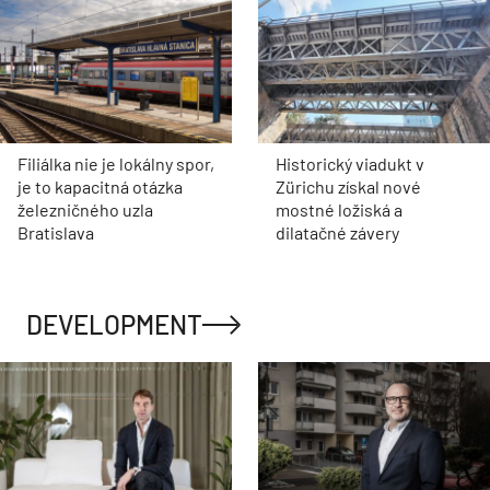
Filiálka nie je lokálny spor,
Historický viadukt v
je to kapacitná otázka
Zürichu získal nové
železničného uzla
mostné ložiská a
Bratislava
dilatačné závery
DEVELOPMENT