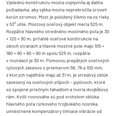
Výslednú konštrukciu mosta ovplyvnila aj ďalšia
požiadavka, aby výška mosta neprekročila úroveň
korún stromov. Most je položený šikmo na os rieky
v 53° uhle. Mostový oceľový objekt meria 525 m.
Rozpätie hlavného stredného mostného poľa je 30
+ 120 + 30 m, ­priľahlé oceľové konštrukcie na
oboch stranách a hlavné mostné pole majú 105 +
180 + 90 + 60 + 90 m spolu 525 m, rozpätie
v inundacií je 30 m. Pomocou prepätých oceľových
tyčových závesov s priemerom 56, 76 a 100 mm,
z ktorých najdlhšie majú až 31 m, je stredový oblúk
zavesený na oceľových stĺpoch – pylónoch, ktoré
sú spojené priečnym ťahadlom a tvoria dvojkĺbový
rám. Kvôli rovnováhe sú pod vrcholom oblúka
hlavného poľa rúrkového trojbokého nosníka
umiestnené kompenzátory tlmiace vibrácie od