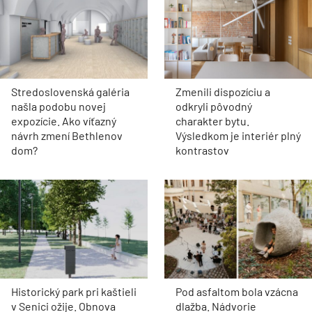
Stredoslovenská galéria
Zmenili dispozíciu a
našla podobu novej
odkryli pôvodný
expozície. Ako víťazný
charakter bytu.
návrh zmení Bethlenov
Výsledkom je interiér plný
dom?
kontrastov
Historický park pri kaštieli
Pod asfaltom bola vzácna
v Senici ožije. Obnova
dlažba. Nádvorie