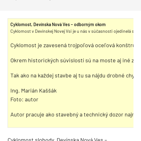
Cyklomost, Devínska Nová Ves – odborným okom
Cyklomost v Devínskej Novej Vsi je u nás v súčasnosti ojedinelá sta
Cyklomost je zavesená trojpoľová oceľová konštrukc
Okrem historických súvislostí sú na moste aj iné za
Tak ako na každej stavbe aj tu sa nájdu drobné chyb
Ing. Marián Kaššák
Foto: autor
Autor pracuje ako stavebný a technický dozor najmä
Cyklomost slobody, Devínska Nová Ves –