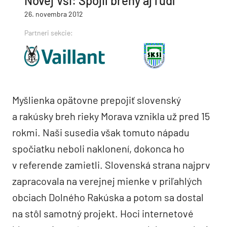
Novej Vsi: Spojil brehy aj ľudí
26. novembra 2012
Partneri sekcie:
Myšlienka opätovne prepojiť slovenský
a rakúsky breh rieky Morava vznikla už pred 15
rokmi. Naši susedia však tomuto nápadu
spočiatku neboli naklonení, dokonca ho
v referende zamietli. Slovenská strana najprv
zapracovala na verejnej mienke v priľahlých
obciach Dolného Rakúska a potom sa dostal
na stôl samotný projekt. Hoci internetové