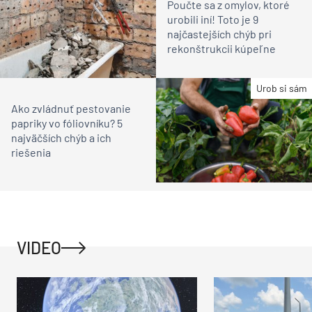
Poučte sa z omylov, ktoré
urobili iní! Toto je 9
najčastejších chýb pri
rekonštrukcii kúpeľne
Urob si sám
Ako zvládnuť pestovanie
papriky vo fóliovníku? 5
najväčších chýb a ich
riešenia
VIDEO