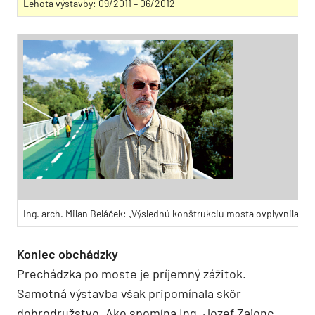
Lehota výstavby: 09/2011 – 06/2012
Ing. arch. Milan Beláček: „Výslednú konštrukciu mosta ovplyvnila ok
Koniec obchádzky
Prechádzka po moste je príjemný zážitok.
Samotná výstavba však pripomínala skôr
dobrodružstvo. Ako spomína Ing. Jozef Zajonc,