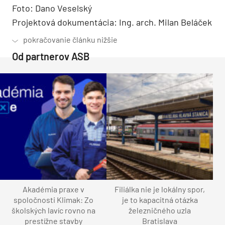
Foto: Dano Veselský
Projektová dokumentácia: Ing. arch. Milan Beláček
Od partnerov ASB
Akadémia praxe v
Filiálka nie je lokálny spor,
spoločnosti Klimak: Zo
je to kapacitná otázka
školských lavíc rovno na
železničného uzla
prestížne stavby
Bratislava