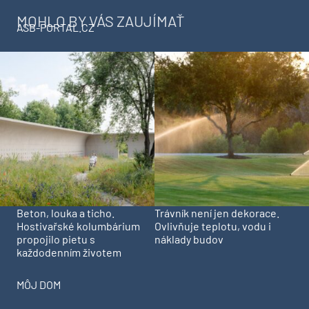
MOHLO BY VÁS ZAUJÍMAŤ
ASB-PORTAL.CZ
Beton, louka a ticho.
Trávník není jen dekorace.
Hostivařské kolumbárium
Ovlivňuje teplotu, vodu i
propojilo pietu s
náklady budov
každodenním životem
MÔJ DOM