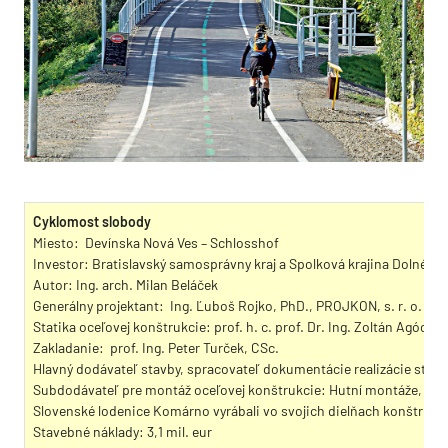
Cyklomost slobody
Miesto: Devínska Nová Ves – Schlosshof
Investor: Bratislavský samosprávny kraj a Spolková krajina Dolné R
Autor: Ing. arch. Milan Beláček
Generálny projektant: Ing. Ľuboš Rojko, PhD., PROJKON, s. r. o.
Statika oceľovej konštrukcie: prof. h. c. prof. Dr. Ing. Zoltán Agócs, 
Zakladanie: prof. Ing. Peter Turček, CSc.
Hlavný dodávateľ stavby, spracovateľ dokumentácie realizácie stav
Subdodávateľ pre montáž oceľovej konštrukcie: Hutní montáže, a. s
Slovenské lodenice Komárno vyrábali vo svojich dielňach konštrukci
Stavebné náklady: 3,1 mil. eur