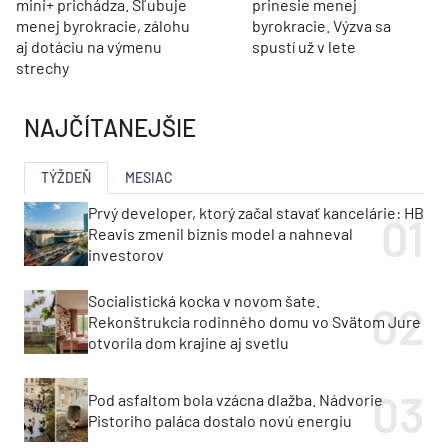
mini+ prichádza. Sľubuje
prinesie menej
menej byrokracie, zálohu
byrokracie. Výzva sa
aj dotáciu na výmenu
spustí už v lete
strechy
NAJČÍTANEJŠIE
TÝŽDEŇ
MESIAC
Prvý developer, ktorý začal stavať kancelárie: HB
Reavis zmenil biznis model a nahneval
investorov
Socialistická kocka v novom šate.
Rekonštrukcia rodinného domu vo Svätom Jure
otvorila dom krajine aj svetlu
Pod asfaltom bola vzácna dlažba. Nádvorie
Pistoriho paláca dostalo novú energiu