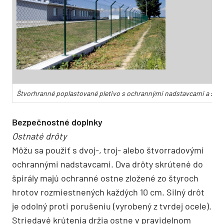
Štvorhranné poplastované pletivo s ochrannými nadstavcami a s o
Bezpečnostné doplnky
Ostnaté drôty
Môžu sa použiť s dvoj-, troj- alebo štvorradovými
ochrannými nadstavcami. Dva drôty skrútené do
špirály majú ochranné ostne zložené zo štyroch
hrotov rozmiestnených každých 10 cm. Silný drôt
je odolný proti porušeniu (vyrobený z tvrdej ocele).
Striedavé krútenia držia ostne v pravidelnom