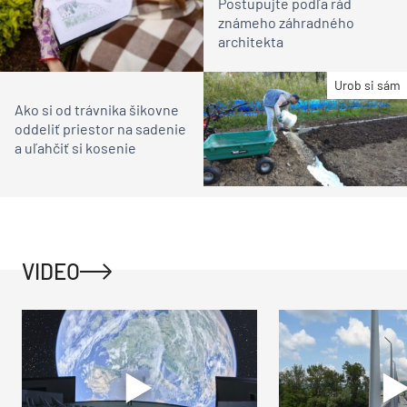
Postupujte podľa rád
známeho záhradného
architekta
Urob si sám
Ako si od trávnika šikovne
oddeliť priestor na sadenie
a uľahčiť si kosenie
VIDEO