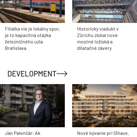
Filiálka nie je lokálny spor,
Historický viadukt v
je to kapacitná otázka
Zürichu získal nové
železničného uzla
mostné ložiská a
Bratislava
dilatačné závery
DEVELOPMENT
Ján Palenčár: Ak
Nové bývanie pri Sĺňave.