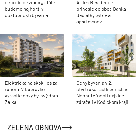
neurobíme zmeny, stále
Ardea Residence
budeme najhorší v
prinesie do obce Banka
dostupnosti bývania
desiatky bytov a
apartmánov
Električka na skok, les za
Ceny bývania v 2.
rohom. V Dúbravke
štvrťroku rástli pomalšie.
vyrastie nový bytový dom
Nehnuteľnosti najviac
Zelka
zdraželi v Košickom kraji
ZELENÁ OBNOVA