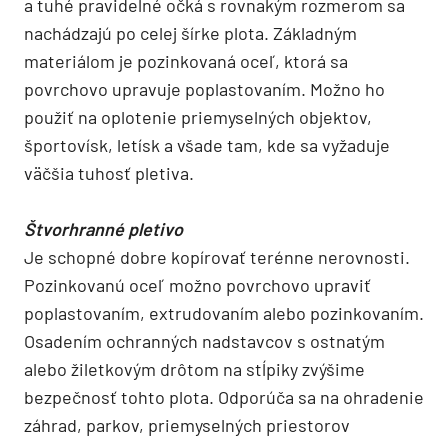
a tuhé pravidelné očká s rovnakým rozmerom sa
nachádzajú po celej šírke plota. Základným
materiálom je pozinkovaná oceľ, ktorá sa
povrchovo upravuje poplastovaním. Možno ho
použiť na oplotenie priemyselných objektov,
športovísk, letísk a všade tam, kde sa vyžaduje
väčšia tuhosť pletiva.
Štvorhranné pletivo
Je schopné dobre kopírovať terénne nerovnosti.
Pozinkovanú oceľ možno povrchovo upraviť
poplastovaním, extrudovaním alebo pozinkovaním.
Osadením ochranných nadstavcov s ostnatým
alebo žiletkovým drôtom na stĺpiky zvýšime
bezpečnosť tohto plota. Odporúča sa na ohradenie
záhrad, parkov, priemyselných priestorov