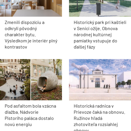
Zmenili dispozíciu a
Historický park pri kaštieli
odkryli pôvodný
v Senici ožije. Obnova
charakter bytu.
národnej kultúrnej
Výsledkom je interiér plný
pamiatky vstupuje do
kontrastov
ďalšej fázy
Pod asfaltom bola vzácna
Historická radnica v
dlažba. Nádvorie
Prievoze čaká na obnovu.
Pistoriho paláca dostalo
Ružinov hľadá
novú energiu
zhotoviteľa rozsiahlej
obnovy