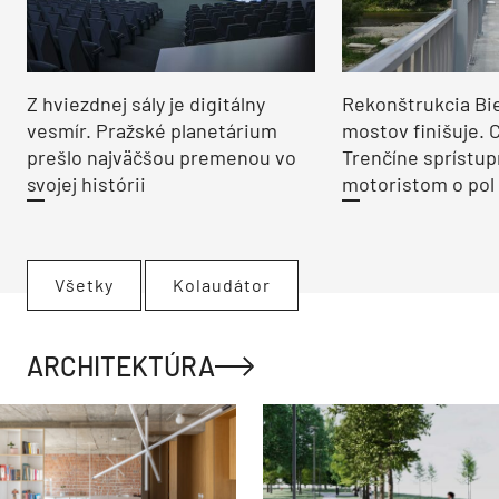
Z hviezdnej sály je digitálny
Rekonštrukcia Bi
vesmír. Pražské planetárium
mostov finišuje. 
prešlo najväčšou premenou vo
Trenčíne sprístup
svojej histórii
motoristom o pol 
Všetky
Kolaudátor
ARCHITEKTÚRA