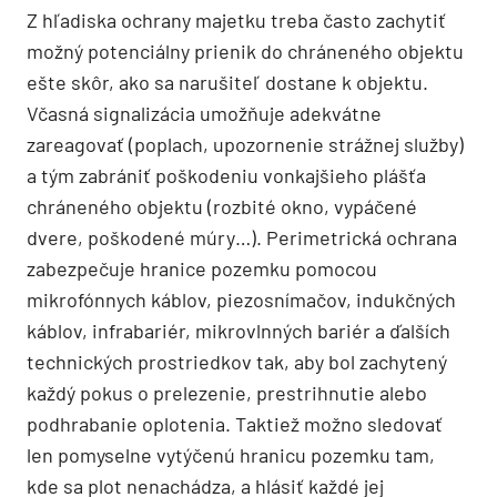
Z hľadiska ochrany majetku treba často zachytiť
možný potenciálny prienik do chráneného objektu
ešte skôr, ako sa narušiteľ dostane k objektu.
Včasná signalizácia umožňuje adekvátne
zareagovať (poplach, upozornenie strážnej služby)
a tým zabrániť poškodeniu vonkajšieho plášťa
chráneného objektu (rozbité okno, vypáčené
dvere, poškodené múry…). Perimetrická ochrana
zabezpečuje hranice pozemku pomocou
mikrofónnych káblov, piezosnímačov, indukčných
káblov, infrabariér, mikrovlnných bariér a ďalších
technických prostriedkov tak, aby bol zachytený
každý pokus o prelezenie, prestrihnutie alebo
podhrabanie oplotenia. Taktiež možno sledovať
len pomyselne vytýčenú hranicu pozemku tam,
kde sa plot nenachádza, a hlásiť každé jej