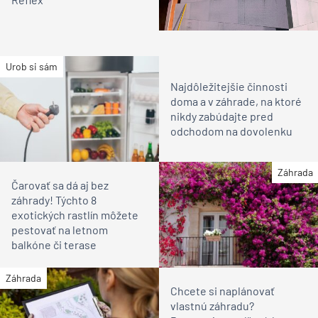
Urob si sám
Najdôležitejšie činnosti
doma a v záhrade, na ktoré
nikdy zabúdajte pred
odchodom na dovolenku
Záhrada
Čarovať sa dá aj bez
záhrady! Týchto 8
exotických rastlín môžete
pestovať na letnom
balkóne či terase
Záhrada
Chcete si naplánovať
vlastnú záhradu?