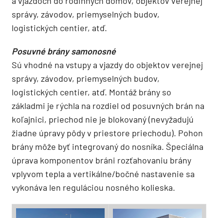
a vjazdoch do rodinných domov, objektov verejnej
správy, závodov, priemyselných budov,
logistických centier, atď.
Posuvné brány samonosné
Sú vhodné na vstupy a vjazdy do objektov verejnej
správy, závodov, priemyselných budov,
logistických centier, atď. Montáž brány so
základmi je rýchla na rozdiel od posuvných brán na
koľajnici, priechod nie je blokovaný (nevyžadujú
žiadne úpravy pôdy v priestore priechodu). Pohon
brány môže byť integrovaný do nosníka. Špeciálna
úprava komponentov bráni rozťahovaniu brány
vplyvom tepla a vertikálne/bočné nastavenie sa
vykonáva len reguláciou nosného kolieska.