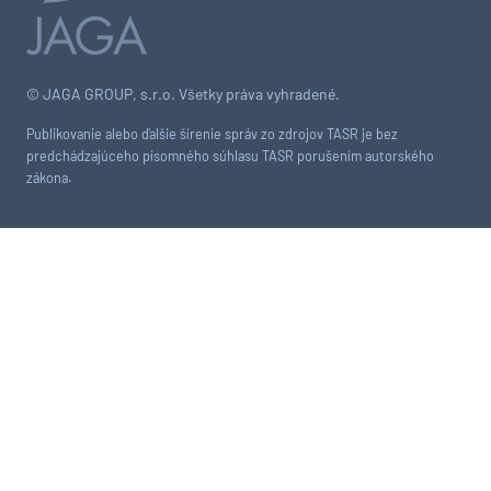
© JAGA GROUP, s.r.o. Všetky práva vyhradené.
Publikovanie alebo ďalšie šírenie správ zo zdrojov TASR je bez
predchádzajúceho písomného súhlasu TASR porušením autorského
zákona.