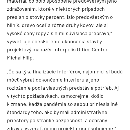
materiál, čo bolo spôsobené predovšetkým jeho
zdražovaním, ktoré v niektorých prípadoch
presiahlo stovky percent. Išlo predovšetkým o
hliník, drevo oceľ a rôzne druhy kovov, ale aj
vysoké ceny ropy a s nimi súvisiaca preprava,“
vysvetľuje oneskorenie ukončenia stavby
projektový manažér Interpolis Office Center
Michal Filip.
„Čo sa týka finalizácie interiérov, nájomníci si budú
môcť vybrať dokončenie interiéru a jeho
rozloženie podľa vlastných predstáv a potrieb. Aj
v týchto požiadavkách, samozrejme, došlo
k zmene, keďže pandémia so sebou priniesla iné
štandardy toho, ako by mali administratívne
priestory po stránke bezpečnosti a ochrany
zdravia vyzerať, čomu projekt prispôsobujeme,“