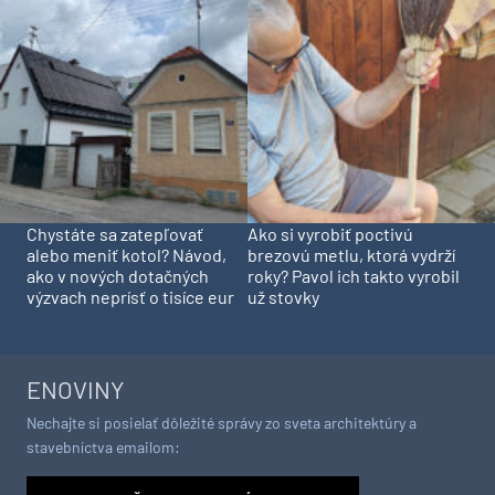
Chystáte sa zatepľovať
Ako si vyrobiť poctivú
alebo meniť kotol? Návod,
brezovú metlu, ktorá vydrží
ako v nových dotačných
roky? Pavol ich takto vyrobil
výzvach neprísť o tisíce eur
už stovky
ENOVINY
Nechajte si posielať dôležité správy zo sveta architektúry a
stavebníctva emailom: