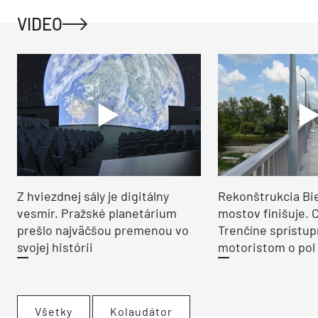
VIDEO
Z hviezdnej sály je digitálny
Rekonštrukcia Bi
vesmír. Pražské planetárium
mostov finišuje. 
prešlo najväčšou premenou vo
Trenčíne sprístup
svojej histórii
motoristom o pol 
Všetky
Kolaudátor