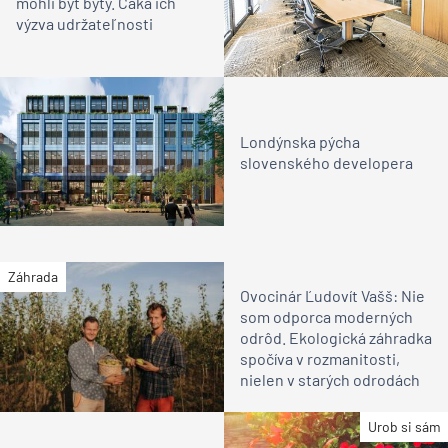
mohli byť byty. Čaká ich
výzva udržateľnosti
Londýnska pýcha
slovenského developera
Záhrada
Ovocinár Ľudovít Vašš: Nie
som odporca moderných
odrôd. Ekologická záhradka
spočíva v rozmanitosti,
nielen v starých odrodách
Urob si sám