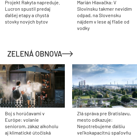
Projekt Rakyta napreduje.
Marián Hlavačka: V
Lucron spustil predaj
Slovinsku takmer nevidím
ďalšej etapy a chystá
odpad, na Slovensku
stovky nových bytov
nájdem v lese aj fľaše od
vodky
ZELENÁ OBNOVA
Boj s horúčavami v
Zlá správa pre Bratislavu,
Európe: volanie
mesto odkazuje:
seniorom, zákaz alkoholu
Nepotrebujeme ďalšiu
aj klimatické útočiská
veľkokapacitnú spaľovňu