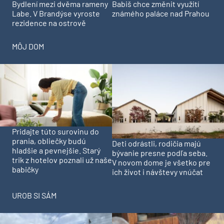
Bydlení mezi dvěma rameny
Babiš chce změnit využití
Labe. V Brandýse vyroste
známého paláce nad Prahou
rezidence na ostrově
MÔJ DOM
Pridajte túto surovinu do
prania, obliečky budú
Deti odrástli, rodičia majú
hladšie a pevnejšie. Starý
bývanie presne podľa seba.
trik z hotelov poznali už naše
V novom dome je všetko pre
babičky
ich život i návštevy vnúčat
UROB SI SÁM