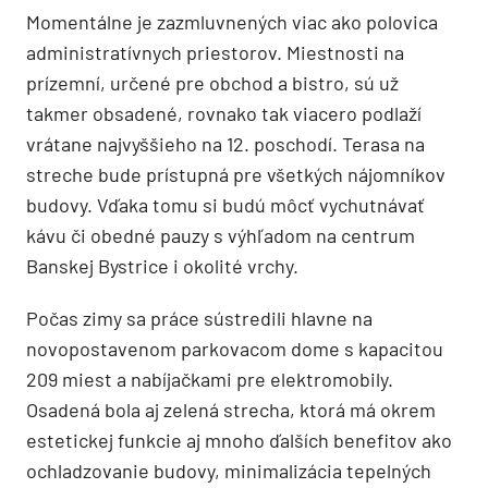
Momentálne je zazmluvnených viac ako polovica
administratívnych priestorov. Miestnosti na
prízemní, určené pre obchod a bistro, sú už
takmer obsadené, rovnako tak viacero podlaží
vrátane najvyššieho na 12. poschodí. Terasa na
streche bude prístupná pre všetkých nájomníkov
budovy. Vďaka tomu si budú môcť vychutnávať
kávu či obedné pauzy s výhľadom na centrum
Banskej Bystrice i okolité vrchy.
Počas zimy sa práce sústredili hlavne na
novopostavenom parkovacom dome s kapacitou
209 miest a nabíjačkami pre elektromobily.
Osadená bola aj zelená strecha, ktorá má okrem
estetickej funkcie aj mnoho ďalších benefitov ako
ochladzovanie budovy, minimalizácia tepelných