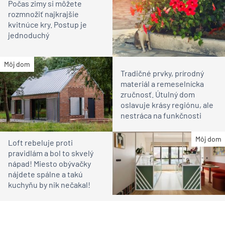
Počas zimy si môžete
rozmnožiť najkrajšie
kvitnúce kry. Postup je
jednoduchý
Môj dom
Tradičné prvky, prírodný
materiál a remeselnícka
zručnosť. Útulný dom
oslavuje krásy regiónu, ale
nestráca na funkčnosti
Môj dom
Loft rebeluje proti
pravidlám a bol to skvelý
nápad! Miesto obývačky
nájdete spálne a takú
kuchyňu by nik nečakal!