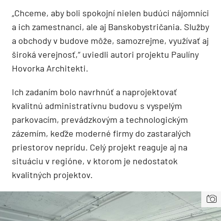
„Chceme, aby boli spokojní nielen budúci nájomníci
a ich zamestnanci, ale aj Banskobystričania. Služby
a obchody v budove môže, samozrejme, využívať aj
široká verejnosť,“ uviedli autori projektu Paulíny
Hovorka Architekti.
Ich zadaním bolo navrhnúť a naprojektovať
kvalitnú administratívnu budovu s vyspelým
parkovacím, prevádzkovým a technologickým
zázemím, keďže moderné firmy do zastaralých
priestorov neprídu. Celý projekt reaguje aj na
situáciu v regióne, v ktorom je nedostatok
kvalitných projektov.