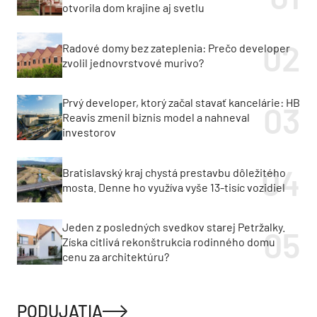
otvorila dom krajine aj svetlu
Radové domy bez zateplenia: Prečo developer
zvolil jednovrstvové murivo?
Prvý developer, ktorý začal stavať kancelárie: HB
Reavis zmenil biznis model a nahneval
investorov
Bratislavský kraj chystá prestavbu dôležitého
mosta. Denne ho využíva vyše 13-tisíc vozidiel
Jeden z posledných svedkov starej Petržalky.
Získa citlivá rekonštrukcia rodinného domu
cenu za architektúru?
PODUJATIA