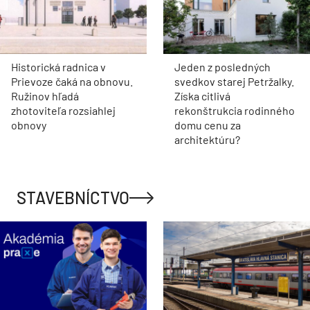
Historická radnica v
Jeden z posledných
Prievoze čaká na obnovu.
svedkov starej Petržalky.
Ružinov hľadá
Získa citlivá
zhotoviteľa rozsiahlej
rekonštrukcia rodinného
obnovy
domu cenu za
architektúru?
STAVEBNÍCTVO