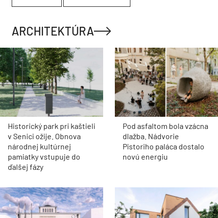
ARCHITEKTÚRA
Historický park pri kaštieli
Pod asfaltom bola vzácna
v Senici ožije. Obnova
dlažba. Nádvorie
národnej kultúrnej
Pistoriho paláca dostalo
pamiatky vstupuje do
novú energiu
ďalšej fázy