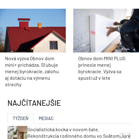
Nová výzva Obnov dom
Obnov dom MINI PLUS
mini+ prichádza. Sľubuje
prinesie menej
menej byrokracie, zálohu
byrokracie. Výzva sa
aj dotáciu na výmenu
spustí už v lete
strechy
NAJČÍTANEJŠIE
TÝŽDEŇ
MESIAC
Socialistická kocka v novom šate.
Rekonštrukcia rodinného domu vo Svätom Jure