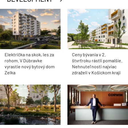
Električka na skok, les za
Ceny bývania v 2.
rohom. V Dúbravke
štvrťroku rástli pomalšie.
vyrastie nový bytový dom
Nehnuteľnosti najviac
Zelka
zdraželi v Košickom kraji