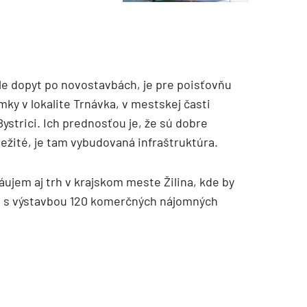
ále dopyt po novostavbách, je pre poisťovňu
ky v lokalite Trnávka, v mestskej časti
Bystrici. Ich prednosťou je, že sú dobre
ležité, je tam vybudovaná infraštruktúra.
jem aj trh v krajskom meste Žilina, kde by
3 s výstavbou 120 komerčných nájomných