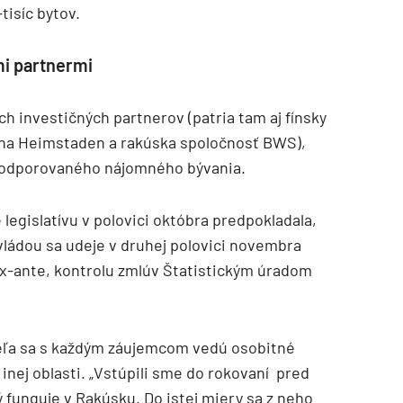
tisíc bytov.
i partnermi
h investičných partnerov (patria tam aj fínsky
ina Heimstaden a rakúska spoločnosť BWS),
 podporovaného nájomného bývania.
legislatívu v polovici októbra predpokladala,
vládou sa udeje v druhej polovici novembra
x-ante, kontrolu zmlúv Štatistickým úradom
eľa sa s každým záujemcom vedú osobitné
 inej oblasti. „Vstúpili sme do rokovaní pred
 funguje v Rakúsku. Do istej miery sa z neho