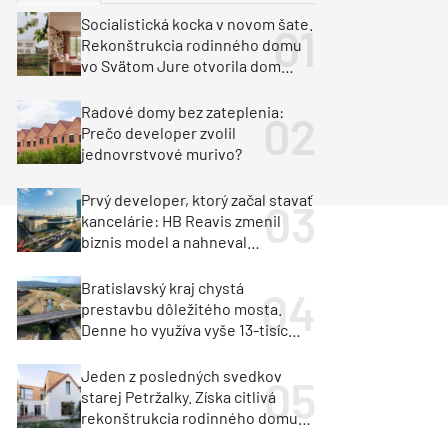
y
Klimatizácia a vetranie
Socialistická kocka v novom šate.
urz Milan Murcka
Rekonštrukcia rodinného domu
vo Svätom Jure otvorila dom
krajine aj svetlu
Radové domy bez zateplenia:
Prečo developer zvolil
jednovrstvové murivo?
Prvý developer, ktorý začal stavať
kancelárie: HB Reavis zmenil
biznis model a nahneval
investorov
Bratislavský kraj chystá
prestavbu dôležitého mosta.
Denne ho využíva vyše 13-tisíc
vozidiel
Jeden z posledných svedkov
starej Petržalky. Získa citlivá
rekonštrukcia rodinného domu
cenu za architektúru?