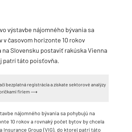
vo výstavbe nájomného bývania sa
ov v časovom horizonte 10 rokov
a na Slovensku postaviť rakúska Vienna
j patrí táto poisťovňa.
ačí bezplatná registrácia a získate sektorové analýzy
ebríčkami firiem ⟶
tavbe nájomného bývania sa pohybujú na
onte 10 rokov a rovnaký počet bytov by chcela
 Insurance Group (VIG), do ktorej patrí táto