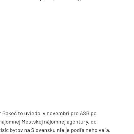
TZB HAUSTECHNIK 3/2026
r Bakeš to uviedol v novembri pre ASB po
 nájomnej Mestskej nájomnej agentúry, do
-tísíc bytov na Slovensku nie je podľa neho veľa,