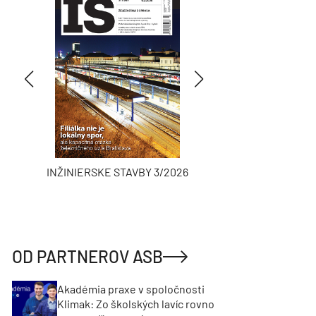
INŽINIERSKE STAVBY 3/2026
ASB
OD PARTNEROV ASB
Akadémia praxe v spoločnosti
Klimak: Zo školských lavíc rovno