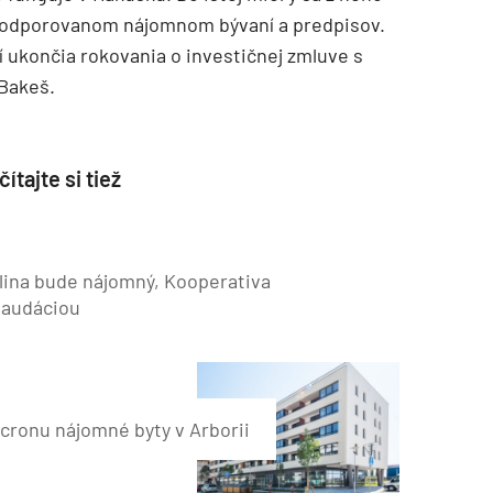
 podporovanom nájomnom bývaní a predpisov.
í ukončia rokovania o investičnej zmluve s
 Bakeš.
ítajte si tiež
lina bude nájomný, Kooperativa
laudáciou
cronu nájomné byty v Arborii