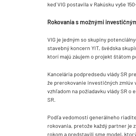
keď VIG postavila v Rakúsku vyše 150-
Rokovania s možnými investičným
VIG je jedným so skupiny potenciálnyc
stavebný koncern YIT, švédska skup
ktorí majú záujem o projekt štátom
Kancelária podpredsedu vlády SR pre 
že prerokovanie investičných zmlúv 
vzhľadom na požiadavku vlády SR o e
SR.
Podľa vedomostí generálneho riadit
rokovania, pretože každý partner je z
rokom a predstavili sme model, ktorý