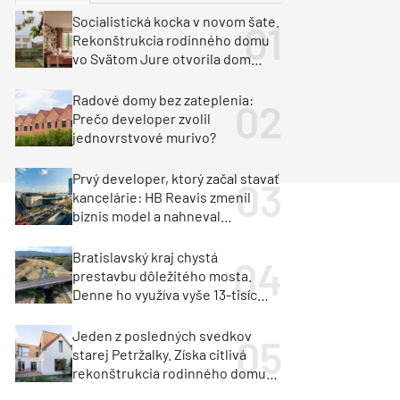
y
Klimatizácia a vetranie
Socialistická kocka v novom šate.
urz Milan Murcka
Rekonštrukcia rodinného domu
vo Svätom Jure otvorila dom
krajine aj svetlu
Radové domy bez zateplenia:
Prečo developer zvolil
jednovrstvové murivo?
Prvý developer, ktorý začal stavať
kancelárie: HB Reavis zmenil
biznis model a nahneval
investorov
Bratislavský kraj chystá
prestavbu dôležitého mosta.
Denne ho využíva vyše 13-tisíc
vozidiel
Jeden z posledných svedkov
starej Petržalky. Získa citlivá
rekonštrukcia rodinného domu
cenu za architektúru?