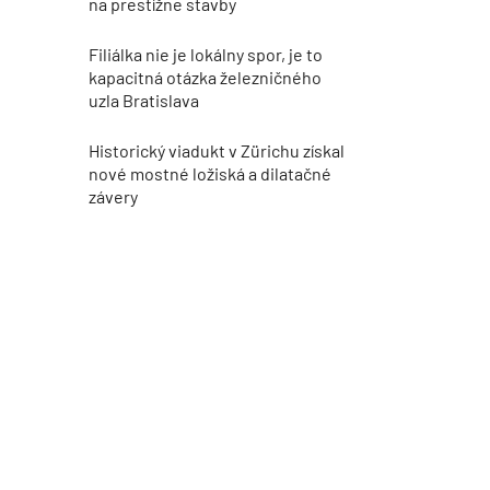
na prestížne stavby
Filiálka nie je lokálny spor, je to
kapacitná otázka železničného
uzla Bratislava
Historický viadukt v Zürichu získal
nové mostné ložiská a dilatačné
závery