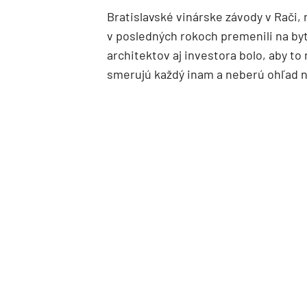
Bratislavské vinárske závody v Rači, r
v posledných rokoch premenili na by
architektov aj investora bolo, aby t
smerujú každý inam a neberú ohľad n