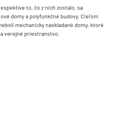
espektíve to, čo z nich zostalo, sa
tové domy a polyfunkčné budovy. Cieľom
o neboli mechanicky naskladané domy, ktoré
a verejné priestranstvo.