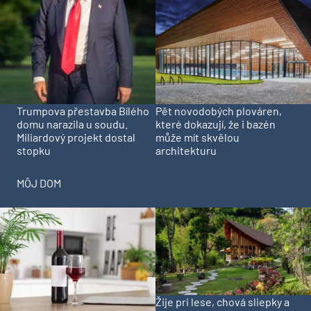
Trumpova přestavba Bílého
Pět novodobých plováren,
domu narazila u soudu.
které dokazují, že i bazén
Miliardový projekt dostal
může mít skvělou
stopku
architekturu
MÔJ DOM
Žije pri lese, chová sliepky a