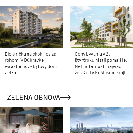
Električka na skok, les za
Ceny bývania v 2.
rohom. V Dúbravke
štvrťroku rástli pomalšie.
vyrastie nový bytový dom
Nehnuteľnosti najviac
Zelka
zdraželi v Košickom kraji
ZELENÁ OBNOVA