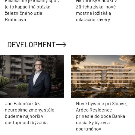
Filiálka nie je lokálny spor,
Historický viadukt v
je to kapacitná otázka
Zürichu získal nové
železničného uzla
mostné ložiská a
Bratislava
dilatačné závery
DEVELOPMENT
Ján Palenčár: Ak
Nové bývanie pri Sĺňave.
neurobíme zmeny, stále
Ardea Residence
budeme najhorší v
prinesie do obce Banka
dostupnosti bývania
desiatky bytov a
apartmánov