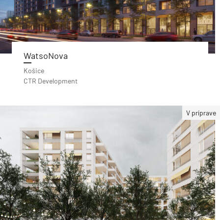
WatsoNova
Košice
CTR Development
V príprave