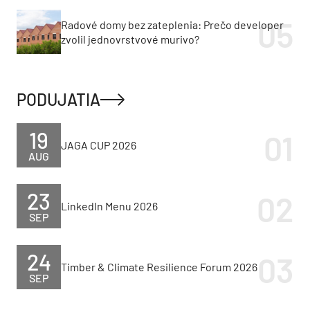
Radové domy bez zateplenia: Prečo developer
zvolil jednovrstvové murivo?
PODUJATIA
19
JAGA CUP 2026
AUG
23
LinkedIn Menu 2026
SEP
24
Timber & Climate Resilience Forum 2026
SEP