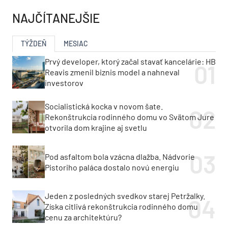
NAJČÍTANEJŠIE
TÝŽDEŇ
MESIAC
Prvý developer, ktorý začal stavať kancelárie: HB
Reavis zmenil biznis model a nahneval
investorov
Socialistická kocka v novom šate.
Rekonštrukcia rodinného domu vo Svätom Jure
otvorila dom krajine aj svetlu
Pod asfaltom bola vzácna dlažba. Nádvorie
Pistoriho paláca dostalo novú energiu
Jeden z posledných svedkov starej Petržalky.
Získa citlivá rekonštrukcia rodinného domu
cenu za architektúru?