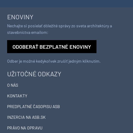
ENOVINY
Nechajte si posielať dôležité správy zo sveta architektúry a
stavebníctva emailom:
ODOBERAŤ BEZPLATNÉ ENOVINY
Odber je možné kedykoľvek zrušiť jedným kliknutím.
UŽITOČNÉ ODKAZY
O NÁS
KONTAKTY
PREDPLATNÉ ČASOPISU ASB
INZERCIA NA ASB.SK
PRÁVO NA OPRAVU