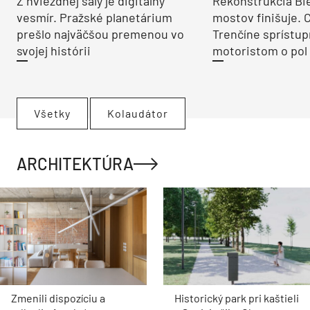
Z hviezdnej sály je digitálny
Rekonštrukcia Bi
vesmír. Pražské planetárium
mostov finišuje. 
prešlo najväčšou premenou vo
Trenčíne sprístup
svojej histórii
motoristom o pol 
Všetky
Kolaudátor
ARCHITEKTÚRA
Zmenili dispozíciu a
Historický park pri kaštieli