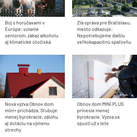
Boj s horúčavami v
Zlá správa pre Bratislavu,
Európe: volanie
mesto odkazuje:
seniorom, zákaz alkoholu
Nepotrebujeme ďalšiu
aj klimatické útočiská
veľkokapacitnú spaľovňu
Nová výzva Obnov dom
Obnov dom MINI PLUS
mini+ prichádza. Sľubuje
prinesie menej
menej byrokracie, zálohu
byrokracie. Výzva sa
aj dotáciu na výmenu
spustí už v lete
strechy