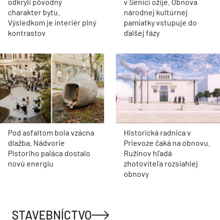
odkryli pôvodný
v Senici ožije. Obnova
charakter bytu.
národnej kultúrnej
Výsledkom je interiér plný
pamiatky vstupuje do
kontrastov
ďalšej fázy
Pod asfaltom bola vzácna
Historická radnica v
dlažba. Nádvorie
Prievoze čaká na obnovu.
Pistoriho paláca dostalo
Ružinov hľadá
novú energiu
zhotoviteľa rozsiahlej
obnovy
STAVEBNÍCTVO