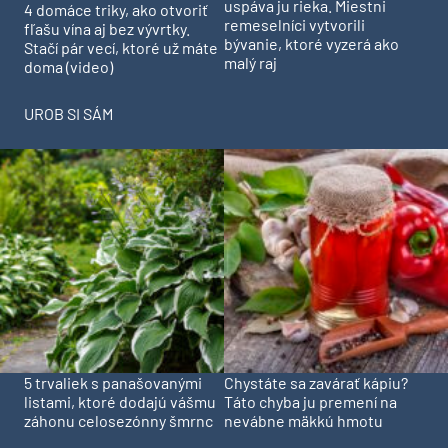
uspáva ju rieka. Miestni
4 domáce triky, ako otvoriť
remeselníci vytvorili
fľašu vína aj bez vývrtky.
bývanie, ktoré vyzerá ako
Stačí pár vecí, ktoré už máte
malý raj
doma (video)
UROB SI SÁM
5 trvaliek s panašovanými
Chystáte sa zavárať kápiu?
listami, ktoré dodajú vášmu
Táto chyba ju premení na
záhonu celosezónny šmrnc
nevábne mäkkú hmotu