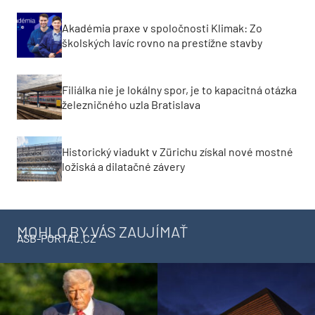
Akadémia praxe v spoločnosti Klimak: Zo
školských lavíc rovno na prestížne stavby
Filiálka nie je lokálny spor, je to kapacitná otázka
železničného uzla Bratislava
Historický viadukt v Zürichu získal nové mostné
ložiská a dilatačné závery
MOHLO BY VÁS ZAUJÍMAŤ
ASB-PORTAL.CZ