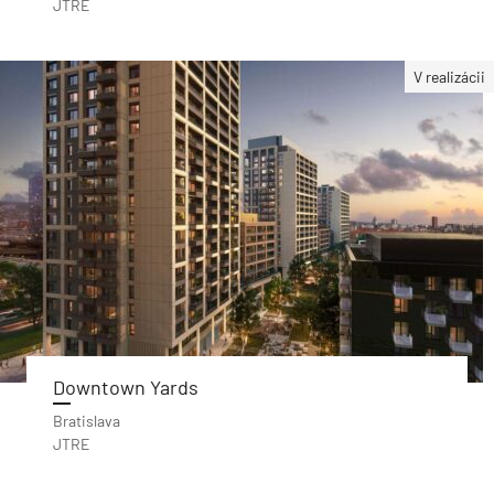
JTRE
V realizácii
Downtown Yards
Bratislava
JTRE