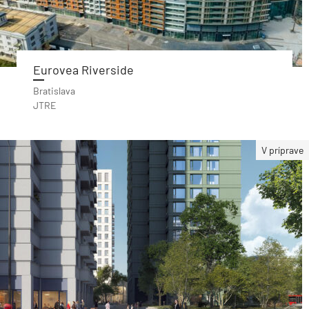
Eurovea Riverside
Bratislava
JTRE
V príprave