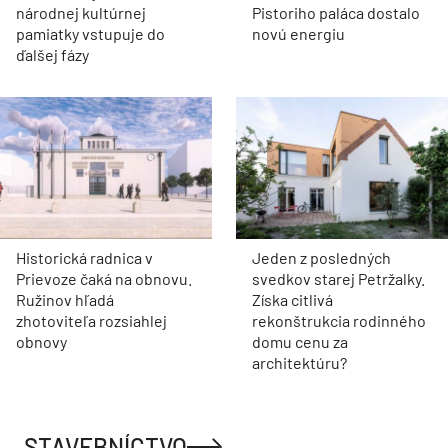
národnej kultúrnej
Pistoriho paláca dostalo
pamiatky vstupuje do
novú energiu
ďalšej fázy
Historická radnica v
Jeden z posledných
Prievoze čaká na obnovu.
svedkov starej Petržalky.
Ružinov hľadá
Získa citlivá
zhotoviteľa rozsiahlej
rekonštrukcia rodinného
obnovy
domu cenu za
architektúru?
STAVEBNÍCTVO