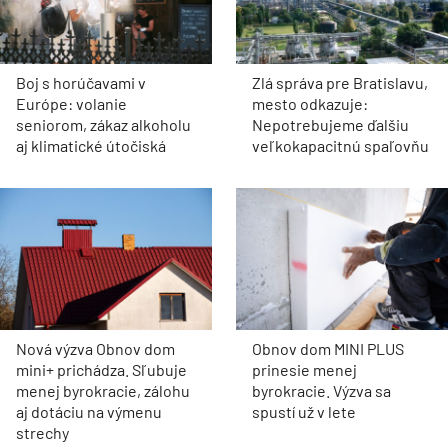
Boj s horúčavami v
Zlá správa pre Bratislavu,
Európe: volanie
mesto odkazuje:
seniorom, zákaz alkoholu
Nepotrebujeme ďalšiu
aj klimatické útočiská
veľkokapacitnú spaľovňu
Nová výzva Obnov dom
Obnov dom MINI PLUS
mini+ prichádza. Sľubuje
prinesie menej
menej byrokracie, zálohu
byrokracie. Výzva sa
aj dotáciu na výmenu
spustí už v lete
strechy