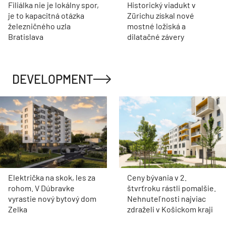
Filiálka nie je lokálny spor,
Historický viadukt v
je to kapacitná otázka
Zürichu získal nové
železničného uzla
mostné ložiská a
Bratislava
dilatačné závery
DEVELOPMENT
Električka na skok, les za
Ceny bývania v 2.
rohom. V Dúbravke
štvrťroku rástli pomalšie.
vyrastie nový bytový dom
Nehnuteľnosti najviac
Zelka
zdraželi v Košickom kraji