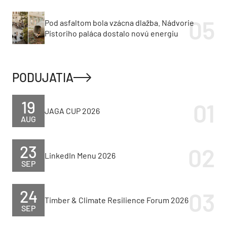
Pod asfaltom bola vzácna dlažba. Nádvorie
Pistoriho paláca dostalo novú energiu
PODUJATIA
19
JAGA CUP 2026
AUG
23
LinkedIn Menu 2026
SEP
24
Timber & Climate Resilience Forum 2026
SEP