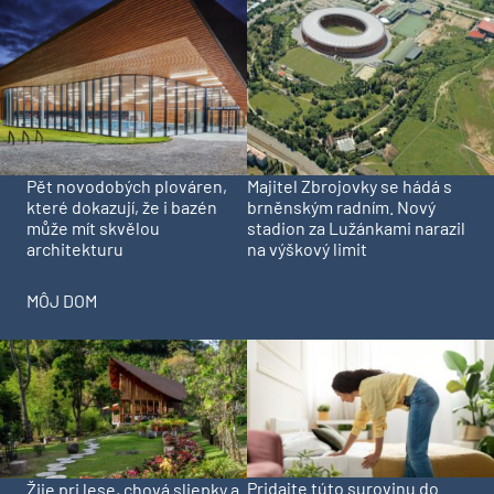
Pět novodobých plováren,
Majitel Zbrojovky se hádá s
které dokazují, že i bazén
brněnským radním. Nový
může mít skvělou
stadion za Lužánkami narazil
architekturu
na výškový limit
MÔJ DOM
Pridajte túto surovinu do
Žije pri lese, chová sliepky a