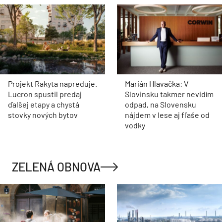
Projekt Rakyta napreduje.
Marián Hlavačka: V
Lucron spustil predaj
Slovinsku takmer nevidím
ďalšej etapy a chystá
odpad, na Slovensku
stovky nových bytov
nájdem v lese aj fľaše od
vodky
ZELENÁ OBNOVA