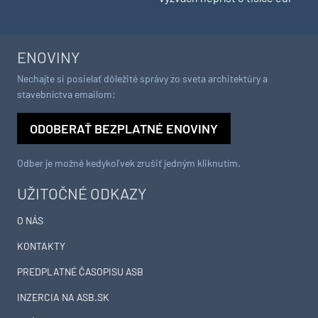
ENOVINY
Nechajte si posielať dôležité správy zo sveta architektúry a
stavebníctva emailom:
ODOBERAŤ BEZPLATNÉ ENOVINY
Odber je možné kedykoľvek zrušiť jedným kliknutím.
UŽITOČNÉ ODKAZY
O NÁS
KONTAKTY
PREDPLATNÉ ČASOPISU ASB
INZERCIA NA ASB.SK