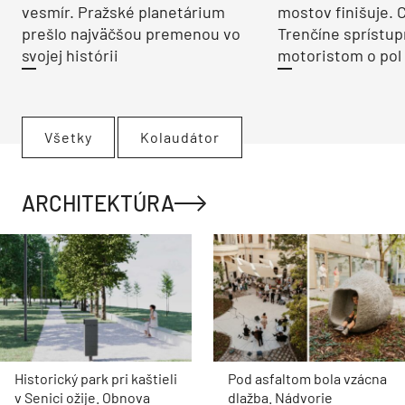
vesmír. Pražské planetárium
mostov finišuje. 
prešlo najväčšou premenou vo
Trenčíne sprístup
svojej histórii
motoristom o pol 
Všetky
Kolaudátor
ARCHITEKTÚRA
Historický park pri kaštieli
Pod asfaltom bola vzácna
v Senici ožije. Obnova
dlažba. Nádvorie