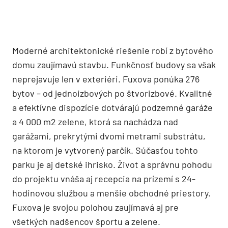
Moderné architektonické riešenie robí z bytového
domu zaujímavú stavbu. Funkčnosť budovy sa však
neprejavuje len v exteriéri. Fuxova ponúka 276
bytov – od jednoizbových po štvorizbové. Kvalitné
a efektívne dispozície dotvárajú podzemné garáže
a 4 000 m2 zelene, ktorá sa nachádza nad
garážami, prekrytými dvomi metrami substrátu,
na ktorom je vytvorený parčík. Súčasťou tohto
parku je aj detské ihrisko. Život a správnu pohodu
do projektu vnáša aj recepcia na prízemí s 24-
hodinovou službou a menšie obchodné priestory.
Fuxova je svojou polohou zaujímavá aj pre
všetkých nadšencov športu a zelene.