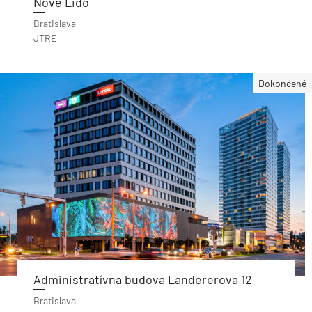
Nové Lido
Bratislava
JTRE
Dokončené
Administratívna budova Landererova 12
Bratislava