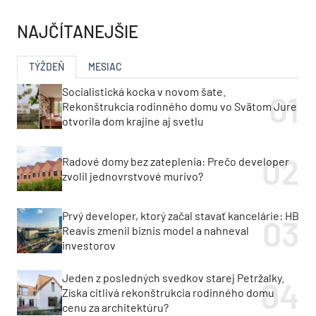
NAJČÍTANEJŠIE
TÝŽDEŇ
MESIAC
Socialistická kocka v novom šate.
Rekonštrukcia rodinného domu vo Svätom Jure
otvorila dom krajine aj svetlu
Radové domy bez zateplenia: Prečo developer
zvolil jednovrstvové murivo?
Prvý developer, ktorý začal stavať kancelárie: HB
Reavis zmenil biznis model a nahneval
investorov
Jeden z posledných svedkov starej Petržalky.
Získa citlivá rekonštrukcia rodinného domu
cenu za architektúru?