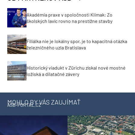
Akadémia praxe v spoločnosti Klimak: Zo
školských lavíc rovno na prestížne stavby
Filiálka nie je lokálny spor, je to kapacitná otázka
železničného uzla Bratislava
Historický viadukt v Zürichu získal nové mostné
ložiská a dilatačné závery
MOHLO BY VÁS ZAUJÍMAŤ
ASB-PORTAL.CZ