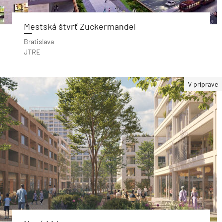
Mestská štvrť Zuckermandel
Bratislava
JTRE
V príprave