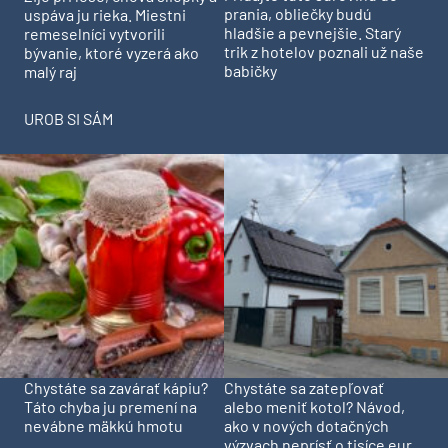
prania, obliečky budú
uspáva ju rieka. Miestni
hladšie a pevnejšie. Starý
remeselníci vytvorili
trik z hotelov poznali už naše
bývanie, ktoré vyzerá ako
babičky
malý raj
UROB SI SÁM
Chystáte sa zavárať kápiu?
Chystáte sa zatepľovať
Táto chyba ju premení na
alebo meniť kotol? Návod,
nevábne mäkkú hmotu
ako v nových dotačných
výzvach neprísť o tisíce eur