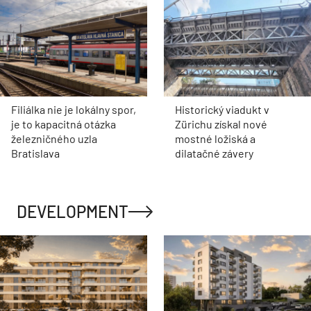
Filiálka nie je lokálny spor,
Historický viadukt v
je to kapacitná otázka
Zürichu získal nové
železničného uzla
mostné ložiská a
Bratislava
dilatačné závery
DEVELOPMENT