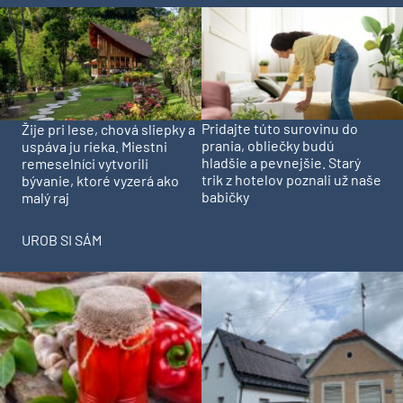
Pridajte túto surovinu do
Žije pri lese, chová sliepky a
prania, obliečky budú
uspáva ju rieka. Miestni
hladšie a pevnejšie. Starý
remeselníci vytvorili
trik z hotelov poznali už naše
bývanie, ktoré vyzerá ako
babičky
malý raj
UROB SI SÁM