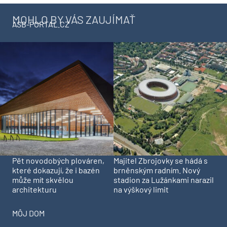
MOHLO BY VÁS ZAUJÍMAŤ
ASB-PORTAL.CZ
Pět novodobých plováren,
Majitel Zbrojovky se hádá s
které dokazují, že i bazén
brněnským radním. Nový
může mít skvělou
stadion za Lužánkami narazil
architekturu
na výškový limit
MÔJ DOM