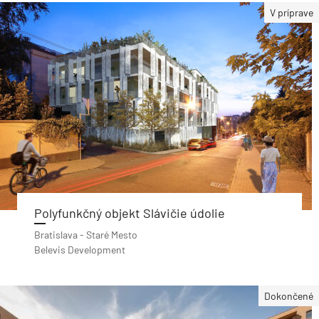
V príprave
Polyfunkčný objekt Slávičie údolie
Bratislava - Staré Mesto
Belevis Development
Dokončené