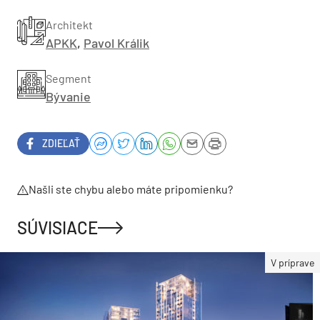
Architekt
APKK
,
Pavol Králik
Segment
Bývanie
ZDIEĽAŤ
Našli ste chybu alebo máte pripomienku?
SÚVISIACE
V príprave