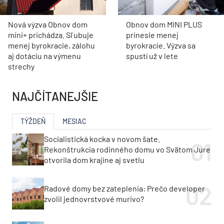
Nová výzva Obnov dom
Obnov dom MINI PLUS
mini+ prichádza. Sľubuje
prinesie menej
menej byrokracie, zálohu
byrokracie. Výzva sa
aj dotáciu na výmenu
spustí už v lete
strechy
NAJČÍTANEJŠIE
TÝŽDEŇ
MESIAC
Socialistická kocka v novom šate.
Rekonštrukcia rodinného domu vo Svätom Jure
otvorila dom krajine aj svetlu
Radové domy bez zateplenia: Prečo developer
zvolil jednovrstvové murivo?