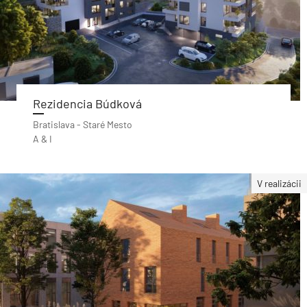
Rezidencia Búdková
Bratislava - Staré Mesto
A & I
V realizácii