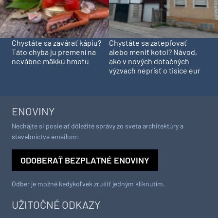
Chystáte sa zavárať kápiu?
Chystáte sa zatepľovať
Táto chyba ju premení na
alebo meniť kotol? Návod,
nevábne mäkkú hmotu
ako v nových dotačných
výzvach neprísť o tisíce eur
ENOVINY
Nechajte si posielať dôležité správy zo sveta architektúry a
stavebníctva emailom:
ODOBERAŤ BEZPLATNÉ ENOVINY
Odber je možné kedykoľvek zrušiť jedným kliknutím.
UŽITOČNÉ ODKAZY