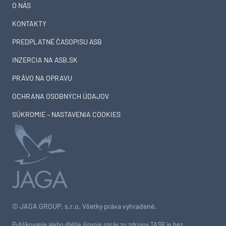
O NÁS
KONTAKTY
PREDPLATNÉ ČASOPISU ASB
INZERCIA NA ASB.SK
PRÁVO NA OPRAVU
OCHRANA OSOBNÝCH ÚDAJOV
SÚKROMIE – NASTAVENIA COOKIES
© JAGA GROUP, s.r.o. Všetky práva vyhradené.
Publikovanie alebo ďalšie šírenie správ zo zdrojov TASR je bez