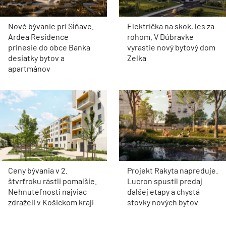
Nové bývanie pri Sĺňave.
Električka na skok, les za
Ardea Residence
rohom. V Dúbravke
prinesie do obce Banka
vyrastie nový bytový dom
desiatky bytov a
Zelka
apartmánov
Ceny bývania v 2.
Projekt Rakyta napreduje.
štvrťroku rástli pomalšie.
Lucron spustil predaj
Nehnuteľnosti najviac
ďalšej etapy a chystá
zdraželi v Košickom kraji
stovky nových bytov