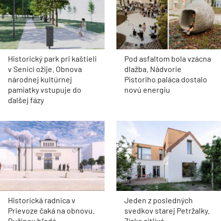
Historický park pri kaštieli
Pod asfaltom bola vzácna
v Senici ožije. Obnova
dlažba. Nádvorie
národnej kultúrnej
Pistoriho paláca dostalo
pamiatky vstupuje do
novú energiu
ďalšej fázy
Historická radnica v
Jeden z posledných
Prievoze čaká na obnovu.
svedkov starej Petržalky.
Ružinov hľadá
Získa citlivá