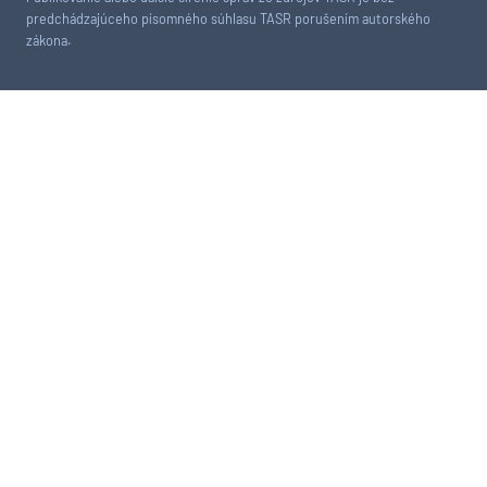
predchádzajúceho písomného súhlasu TASR porušením autorského
zákona.