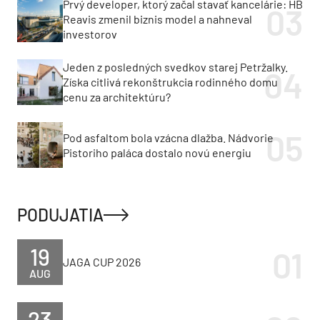
Prvý developer, ktorý začal stavať kancelárie: HB
Reavis zmenil biznis model a nahneval
investorov
Jeden z posledných svedkov starej Petržalky.
Získa citlivá rekonštrukcia rodinného domu
cenu za architektúru?
Pod asfaltom bola vzácna dlažba. Nádvorie
Pistoriho paláca dostalo novú energiu
PODUJATIA
19
JAGA CUP 2026
AUG
23