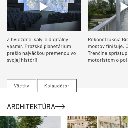
Z hviezdnej sály je digitálny
Rekonštrukcia Bi
vesmír. Pražské planetárium
mostov finišuje. 
prešlo najväčšou premenou vo
Trenčíne sprístup
svojej histórii
motoristom o pol 
Všetky
Kolaudátor
ARCHITEKTÚRA