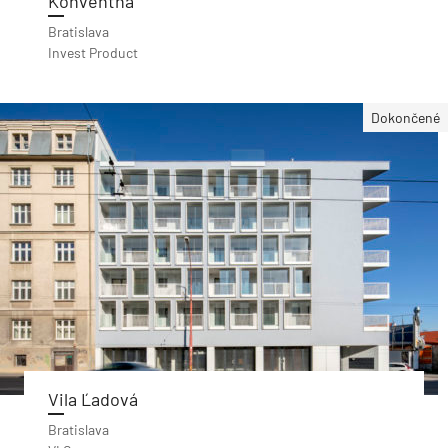
Konventná
Bratislava
Invest Product
Dokončené
Vila Ľadová
Bratislava