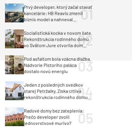
y
Klimatizácia a vetranie
Prvý developer, ktorý začal stavať
urz Milan Murcka
kancelárie: HB Reavis zmenil
biznis model a nahneval
investorov
Socialistická kocka v novom šate.
Rekonštrukcia rodinného domu
vo Svätom Jure otvorila dom
krajine aj svetlu
Pod asfaltom bola vzácna dlažba.
Nádvorie Pistoriho paláca
dostalo novú energiu
Jeden z posledných svedkov
starej Petržalky. Získa citlivá
rekonštrukcia rodinného domu
cenu za architektúru?
Radové domy bez zateplenia:
Prečo developer zvolil
jednovrstvové murivo?