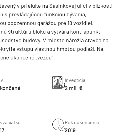
vený v prieluke na Sasinkovej ulici v blízkosti
u s prevládajúcou funkciou bývania,
ou podzemnou garážou pre 18 vozidiel.
bnú štruktúru bloku a vytvára kontrapunkt
sedstve budovy. V mieste nárožia stavba na
ekrytie vstupu vlastnou hmotou podlaží. Na
ične ukončené „vežou“.
TZB HAUSTECHNIK 3/2026
av
Investícia
končené
2 mil. €
k začiatku
Rok dokončenia
17
2019