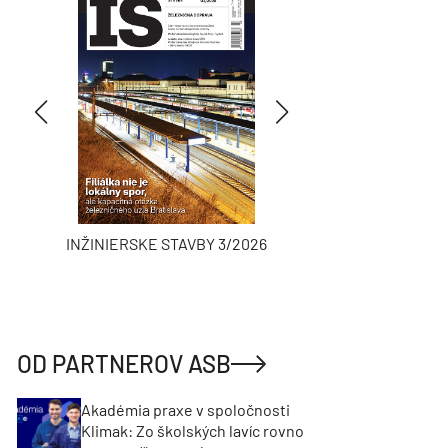
INŽINIERSKE STAVBY 3/2026
ASB
OD PARTNEROV ASB
Akadémia praxe v spoločnosti
Klimak: Zo školských lavíc rovno