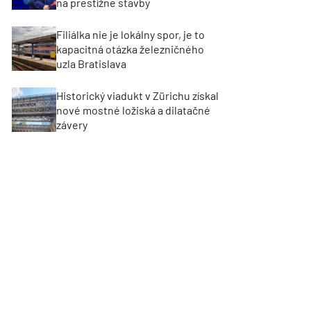
na prestížne stavby
Filiálka nie je lokálny spor, je to
kapacitná otázka železničného
uzla Bratislava
Historický viadukt v Zürichu získal
nové mostné ložiská a dilatačné
závery