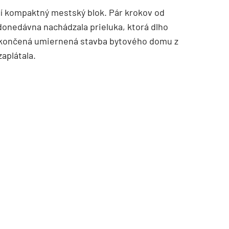
í kompaktný mestský blok. Pár krokov od
donedávna nachádzala prieluka, ktorá dlho
dokončená umiernená stavba bytového domu z
aplátala.