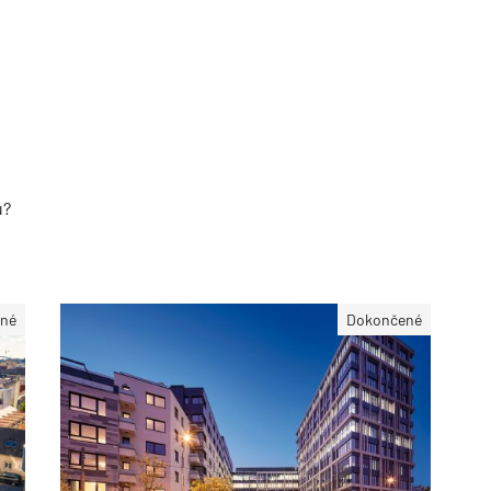
u?
né
Dokončené