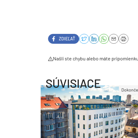
ZDIEĽAŤ
Našli ste chybu alebo máte pripomienk
SÚVISIACE
Dokonče