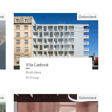
né
Dokončené
Vila Ľadová
Bratislava
VI Group
ave
Dokončené