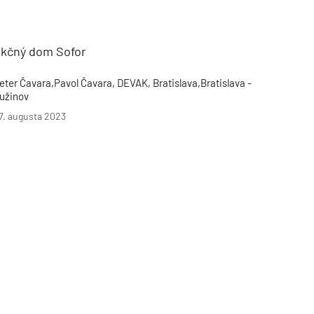
Inžinierske siete
Solárne kolektor
Interiérový dizajn
Bonusy Klubu ASB
Urbanizmus
Manažérsky k
Stavebná technika
nkčný dom Sofor
eter Čavara,Pavol Čavara, DEVAK, Bratislava,Bratislava -
užinov
7. augusta 2023