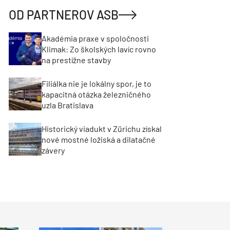
OD PARTNEROV ASB
Akadémia praxe v spoločnosti
Klimak: Zo školských lavíc rovno
na prestížne stavby
Filiálka nie je lokálny spor, je to
kapacitná otázka železničného
uzla Bratislava
Historický viadukt v Zürichu získal
nové mostné ložiská a dilatačné
závery