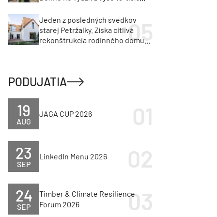
vozidiel
Jeden z posledných svedkov
starej Petržalky. Získa citlivá
rekonštrukcia rodinného domu
cenu za architektúru?
PODUJATIA
19
JAGA CUP 2026
AUG
23
LinkedIn Menu 2026
SEP
24
Timber & Climate Resilience
Forum 2026
SEP