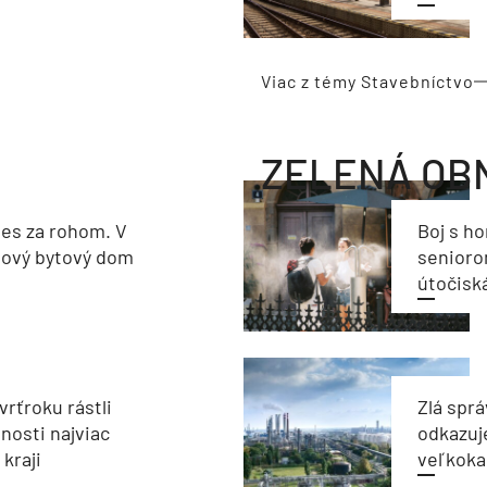
Viac z témy Stavebníctvo
ZELENÁ OB
les za rohom. V
Boj s h
nový bytový dom
seniorom
útočisk
vrťroku rástli
Zlá sprá
nosti najviac
odkazuj
kraji
veľkoka