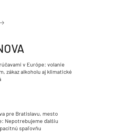
NOVA
orúčavami v Európe: volanie
, zákaz alkoholu aj klimatické
á
va pre Bratislavu, mesto
e: Nepotrebujeme ďalšiu
pacitnú spaľovňu