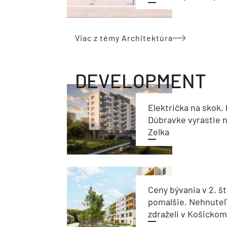
Viac z témy Architektúra
DEVELOPMENT
Električka na skok, 
Dúbravke vyrastie 
Zelka
Ceny bývania v 2. št
pomalšie. Nehnuteľ
zdraželi v Košickom 