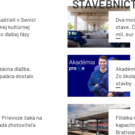
STAVEBNÍC
aštieli v Senici
Dva mos
nej kultúrnej
stave. Č
o ďalšej fázy
mil. eur
zácna dlažba.
Akadémi
paláca dostalo
Zo škols
stavby
v Prievoze čaká na
Filiálka 
adá zhotoviteľa
kapacit
Bratisla