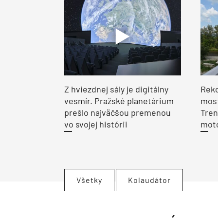
Z hviezdnej sály je digitálny
Reko
vesmír. Pražské planetárium
most
prešlo najväčšou premenou
Tren
vo svojej histórii
moto
Všetky
Kolaudátor