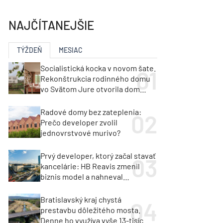
y
Klimatizácia a vetranie
urz Milan Murcka
NAJČÍTANEJŠIE
TÝŽDEŇ
MESIAC
Socialistická kocka v novom šate.
Rekonštrukcia rodinného domu
vo Svätom Jure otvorila dom
krajine aj svetlu
Radové domy bez zateplenia:
Prečo developer zvolil
jednovrstvové murivo?
Prvý developer, ktorý začal stavať
kancelárie: HB Reavis zmenil
biznis model a nahneval
investorov
Bratislavský kraj chystá
prestavbu dôležitého mosta.
Denne ho využíva vyše 13-tisíc