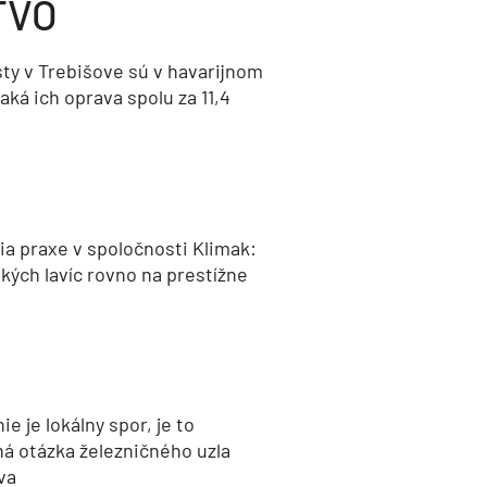
TVO
ty v Trebišove sú v havarijnom
aká ich oprava spolu za 11,4
a praxe v spoločnosti Klimak:
kých lavíc rovno na prestížne
nie je lokálny spor, je to
ná otázka železničného uzla
va