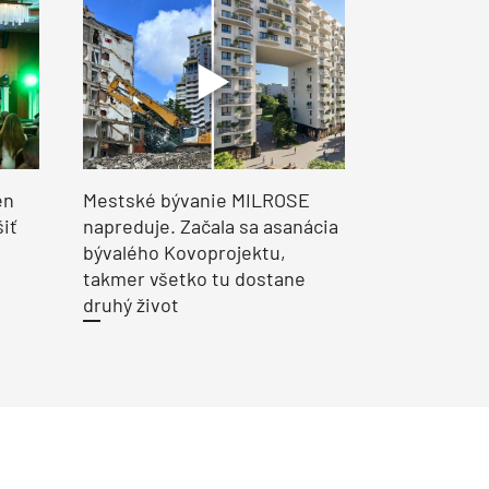
en
Mestské bývanie MILROSE
šiť
napreduje. Začala sa asanácia
bývalého Kovoprojektu,
takmer všetko tu dostane
druhý život