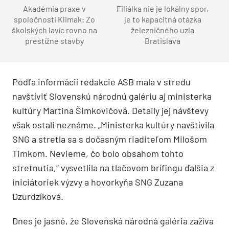
Akadémia praxe v
Filiálka nie je lokálny spor,
spoločnosti Klimak: Zo
je to kapacitná otázka
školských lavíc rovno na
železničného uzla
prestížne stavby
Bratislava
Podľa informácií redakcie ASB mala v stredu
navštíviť Slovenskú národnú galériu aj ministerka
kultúry Martina Šimkovičová. Detaily jej návštevy
však ostali neznáme. „Ministerka kultúry navštívila
SNG a stretla sa s dočasným riaditeľom Milošom
Timkom. Nevieme, čo bolo obsahom tohto
stretnutia,“ vysvetlila na tlačovom brífingu ďalšia z
iniciátoriek výzvy a hovorkyňa SNG Zuzana
Dzurdzíková.
Dnes je jasné, že Slovenská národná galéria zažíva