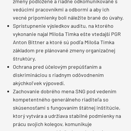
zmeny podložené a riadne odkomunikované s
vedúcimi pracovníkmi a odbormi a aby ich
vecné pripomienky boli náležite brané do úvahy.
Sprístupnenie výsledkov auditu, na ktorého
vykonanie najal Miloša Timka ešte vtedajší PGR
Anton Bittner a ktoré sú podľa Miloša Timka
základom pre plánované zmeny organizačnej
štruktúry.
Ochrana pred účelovým prepúšťaním a
diskrimináciou s riadnym odôvodnením
akýchkoľvek výpovedí.
Zachovanie dobrého mena SNG pod vedením
kompetentného generálneho riaditeľa so
skúsenosťami s fungovaním štátnej inštitúcie,
ktorý vytvára a udržiava stabilné podmienky na
prácu svojich kolegov, komunikuje