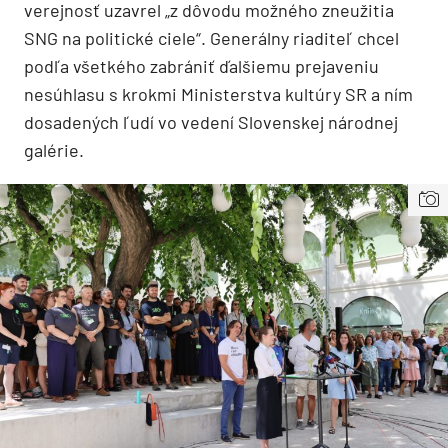
verejnosť uzavrel „z dôvodu možného zneužitia
SNG na politické ciele“. Generálny riaditeľ chcel
podľa všetkého zabrániť ďalšiemu prejaveniu
nesúhlasu s krokmi Ministerstva kultúry SR a ním
dosadených ľudí vo vedení Slovenskej národnej
galérie.