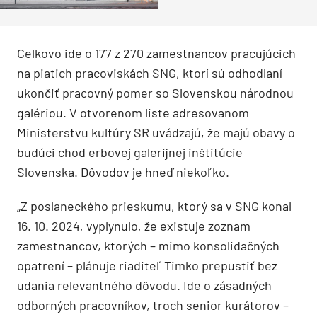
Kusej
Celkovo ide o 177 z 270 zamestnancov pracujúcich
na piatich pracoviskách SNG, ktorí sú odhodlaní
ukončiť pracovný pomer so Slovenskou národnou
galériou. V otvorenom liste adresovanom
Ministerstvu kultúry SR uvádzajú, že majú obavy o
budúci chod erbovej galerijnej inštitúcie
Slovenska. Dôvodov je hneď niekoľko.
„Z poslaneckého prieskumu, ktorý sa v SNG konal
16. 10. 2024, vyplynulo, že existuje zoznam
zamestnancov, ktorých – mimo konsolidačných
opatrení – plánuje riaditeľ Timko prepustiť bez
udania relevantného dôvodu. Ide o zásadných
odborných pracovníkov, troch senior kurátorov –