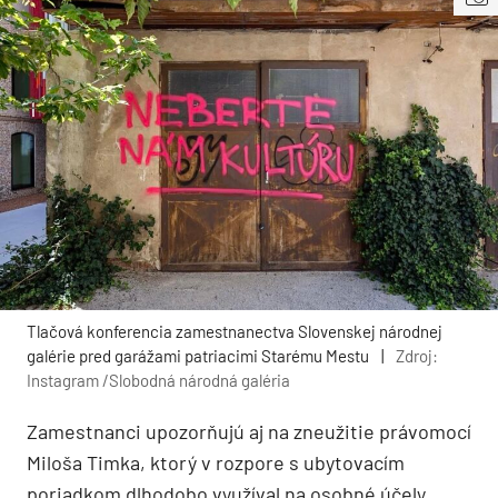
Tlačová konferencia zamestnanectva Slovenskej národnej
galérie pred garážami patriacimi Starému Mestu
|
Zdroj:
Instagram /Slobodná národná galéria
Zamestnanci upozorňujú aj na zneužitie právomocí
Miloša Timka, ktorý v rozpore s ubytovacím
poriadkom dlhodobo využíval na osobné účely