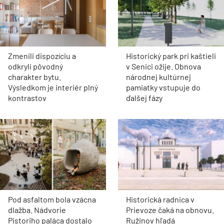
Zmenili dispozíciu a
Historický park pri kaštieli
odkryli pôvodný
v Senici ožije. Obnova
charakter bytu.
národnej kultúrnej
Výsledkom je interiér plný
pamiatky vstupuje do
kontrastov
ďalšej fázy
Pod asfaltom bola vzácna
Historická radnica v
dlažba. Nádvorie
Prievoze čaká na obnovu.
Pistoriho paláca dostalo
Ružinov hľadá