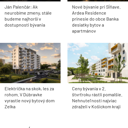
Ján Palenčár: Ak
Nové bývanie pri Sĺňave.
neurobíme zmeny, stále
Ardea Residence
budeme najhorší v
prinesie do obce Banka
dostupnosti bývania
desiatky bytov a
apartmánov
Električka na skok, les za
Ceny bývania v 2.
rohom. V Dúbravke
štvrťroku rástli pomalšie.
vyrastie nový bytový dom
Nehnuteľnosti najviac
Zelka
zdraželi v Košickom kraji