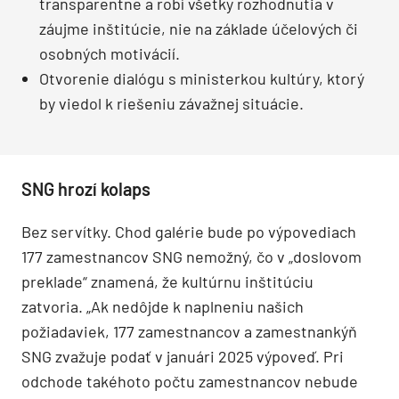
transparentne a robí všetky rozhodnutia v
záujme inštitúcie, nie na základe účelových či
osobných motivácií.
Otvorenie dialógu s ministerkou kultúry, ktorý
by viedol k riešeniu závažnej situácie.
SNG hrozí kolaps
Bez servítky. Chod galérie bude po výpovediach
177 zamestnancov SNG nemožný, čo v „doslovom
preklade“ znamená, že kultúrnu inštitúciu
zatvoria. „Ak nedôjde k naplneniu našich
požiadaviek, 177 zamestnancov a zamestnankýň
SNG zvažuje podať v januári 2025 výpoveď. Pri
odchode takéhoto počtu zamestnancov nebude