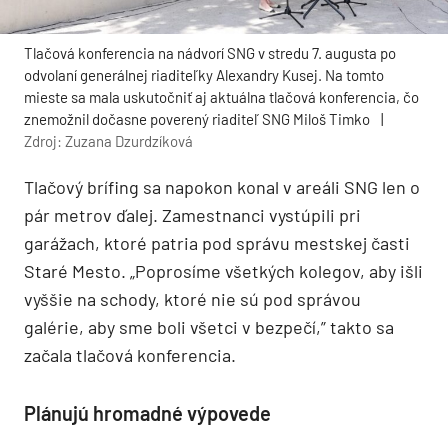
Tlačová konferencia na nádvorí SNG v stredu 7. augusta po
odvolaní generálnej riaditeľky Alexandry Kusej. Na tomto
mieste sa mala uskutočniť aj aktuálna tlačová konferencia, čo
znemožnil dočasne poverený riaditeľ SNG Miloš Timko
|
Zdroj: Zuzana Dzurdzíková
Tlačový brífing sa napokon konal v areáli SNG len o
pár metrov ďalej. Zamestnanci vystúpili pri
garážach, ktoré patria pod správu mestskej časti
Staré Mesto. „Poprosíme všetkých kolegov, aby išli
vyššie na schody, ktoré nie sú pod správou
galérie, aby sme boli všetci v bezpečí,” takto sa
začala tlačová konferencia.
Plánujú hromadné výpovede