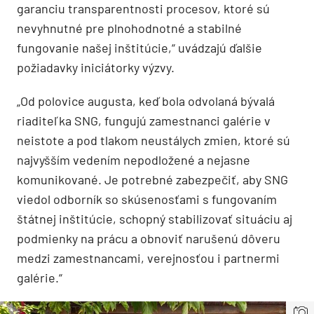
garanciu transparentnosti procesov, ktoré sú
nevyhnutné pre plnohodnotné a stabilné
fungovanie našej inštitúcie,“ uvádzajú ďalšie
požiadavky iniciátorky výzvy.
„Od polovice augusta, keď bola odvolaná bývalá
riaditeľka SNG, fungujú zamestnanci galérie v
neistote a pod tlakom neustálych zmien, ktoré sú
najvyšším vedením nepodložené a nejasne
komunikované. Je potrebné zabezpečiť, aby SNG
viedol odborník so skúsenosťami s fungovaním
štátnej inštitúcie, schopný stabilizovať situáciu aj
podmienky na prácu a obnoviť narušenú dôveru
medzi zamestnancami, verejnosťou i partnermi
galérie.“