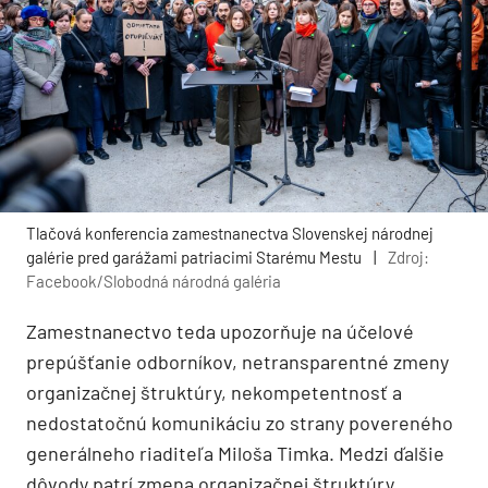
Tlačová konferencia zamestnanectva Slovenskej národnej
galérie pred garážami patriacimi Starému Mestu
|
Zdroj:
Facebook/Slobodná národná galéria
Zamestnanectvo teda upozorňuje na účelové
prepúšťanie odborníkov, netransparentné zmeny
organizačnej štruktúry, nekompetentnosť a
nedostatočnú komunikáciu zo strany povereného
generálneho riaditeľa Miloša Timka. Medzi ďalšie
dôvody patrí zmena organizačnej štruktúry