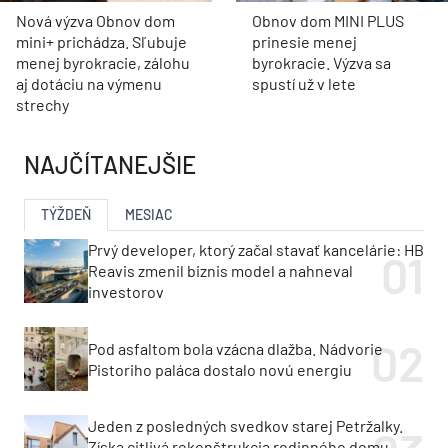
Nová výzva Obnov dom
Obnov dom MINI PLUS
mini+ prichádza. Sľubuje
prinesie menej
menej byrokracie, zálohu
byrokracie. Výzva sa
aj dotáciu na výmenu
spustí už v lete
strechy
NAJČÍTANEJŠIE
TÝŽDEŇ
MESIAC
Prvý developer, ktorý začal stavať kancelárie: HB
Reavis zmenil biznis model a nahneval
investorov
Pod asfaltom bola vzácna dlažba. Nádvorie
Pistoriho paláca dostalo novú energiu
Jeden z posledných svedkov starej Petržalky.
Získa citlivá rekonštrukcia rodinného domu