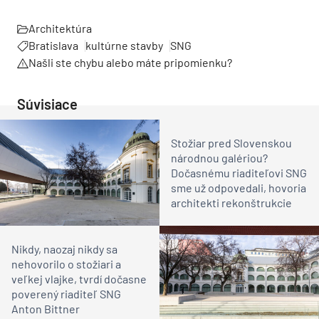
Architektúra
Bratislava
kultúrne stavby
SNG
Našli ste chybu alebo máte pripomienku?
Súvisiace
Stožiar pred Slovenskou
národnou galériou?
Dočasnému riaditeľovi SNG
sme už odpovedali, hovoria
architekti rekonštrukcie
Nikdy, naozaj nikdy sa
nehovorilo o stožiari a
veľkej vlajke, tvrdí dočasne
poverený riaditeľ SNG
Anton Bittner