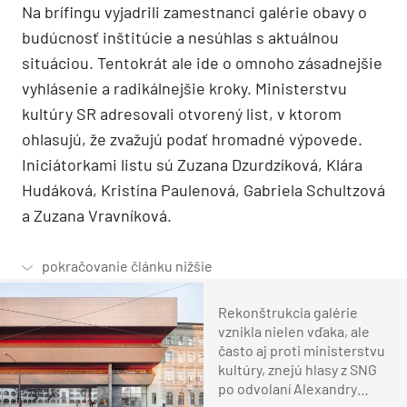
Na brífingu vyjadrili zamestnanci galérie obavy o
budúcnosť inštitúcie a nesúhlas s aktuálnou
situáciou. Tentokrát ale ide o omnoho zásadnejšie
vyhlásenie a radikálnejšie kroky. Ministerstvu
kultúry SR adresovali otvorený list, v ktorom
ohlasujú, že zvažujú podať hromadné výpovede.
Iniciátorkami listu sú Zuzana Dzurdzíková, Klára
Hudáková, Kristína Paulenová, Gabriela Schultzová
a Zuzana Vravníková.
Rekonštrukcia galérie
vznikla nielen vďaka, ale
často aj proti ministerstvu
kultúry, znejú hlasy z SNG
po odvolaní Alexandry