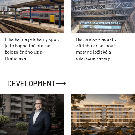
Filiálka nie je lokálny spor,
Historický viadukt v
je to kapacitná otázka
Zürichu získal nové
železničného uzla
mostné ložiská a
Bratislava
dilatačné závery
DEVELOPMENT