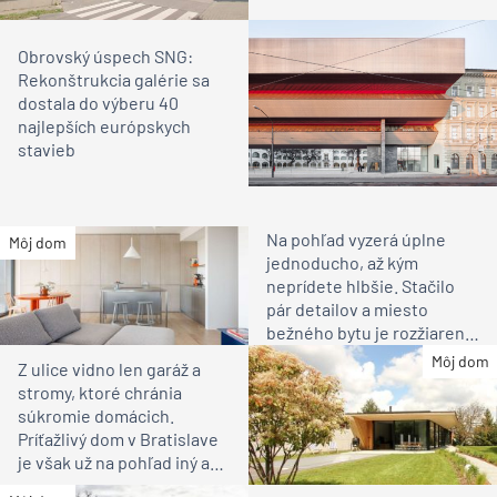
Obrovský úspech SNG:
Rekonštrukcia galérie sa
dostala do výberu 40
najlepších európskych
stavieb
Na pohľad vyzerá úplne
Môj dom
jednoducho, až kým
neprídete hlbšie. Stačilo
pár detailov a miesto
bežného bytu je rozžiarené
bývanie pre rodinu
Môj dom
Z ulice vidno len garáž a
stromy, ktoré chránia
súkromie domácich.
Príťažlivý dom v Bratislave
je však už na pohľad iný ako
susedia