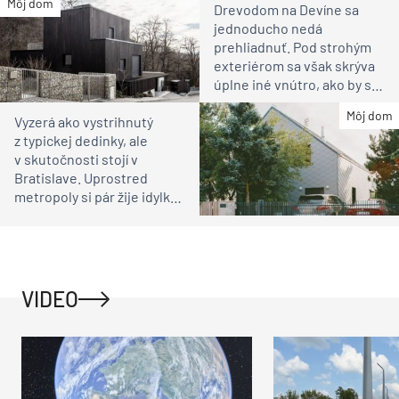
Môj dom
Drevodom na Devíne sa
jednoducho nedá
prehliadnuť. Pod strohým
exteriérom sa však skrýva
úplne iné vnútro, ako by ste
čakali
Môj dom
Vyzerá ako vystrihnutý
z typickej dedinky, ale
v skutočnosti stojí v
Bratislave. Uprostred
metropoly si pár žije idylku
ako na vidieku
VIDEO