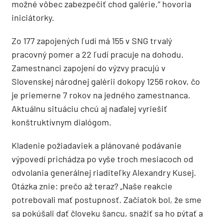
možné vôbec zabezpečiť chod galérie,“ hovoria
iniciátorky.
Zo 177 zapojených ľudí má 155 v SNG trvalý
pracovný pomer a 22 ľudí pracuje na dohodu.
Zamestnanci zapojení do výzvy pracujú v
Slovenskej národnej galérii dokopy 1256 rokov, čo
je priemerne 7 rokov na jedného zamestnanca.
Aktuálnu situáciu chcú aj naďalej vyriešiť
konštruktívnym dialógom.
Kladenie požiadaviek a plánované podávanie
výpovedí prichádza po vyše troch mesiacoch od
odvolania generálnej riaditeľky Alexandry Kusej.
Otázka znie: prečo až teraz? „Naše reakcie
potrebovali mať postupnosť. Začiatok bol, že sme
sa pokúšali dať človeku šancu, snažiť sa ho pýtať a