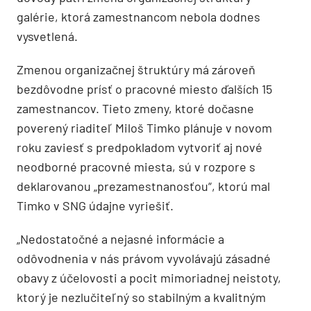
galérie, ktorá zamestnancom nebola dodnes
vysvetlená.
Zmenou organizačnej štruktúry má zároveň
bezdôvodne prísť o pracovné miesto ďalších 15
zamestnancov. Tieto zmeny, ktoré dočasne
poverený riaditeľ Miloš Timko plánuje v novom
roku zaviesť s predpokladom vytvoriť aj nové
neodborné pracovné miesta, sú v rozpore s
deklarovanou „prezamestnanosťou“, ktorú mal
Timko v SNG údajne vyriešiť.
„Nedostatočné a nejasné informácie a
odôvodnenia v nás právom vyvolávajú zásadné
obavy z účelovosti a pocit mimoriadnej neistoty,
ktorý je nezlučiteľný so stabilným a kvalitným