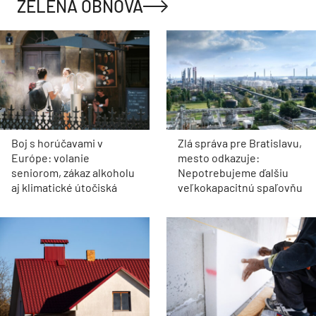
ZELENÁ OBNOVA
Boj s horúčavami v
Zlá správa pre Bratislavu,
Európe: volanie
mesto odkazuje:
seniorom, zákaz alkoholu
Nepotrebujeme ďalšiu
aj klimatické útočiská
veľkokapacitnú spaľovňu