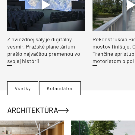
Z hviezdnej sály je digitálny
Rekonštrukcia Bi
vesmír. Pražské planetárium
mostov finišuje. 
prešlo najväčšou premenou vo
Trenčíne sprístup
svojej histórii
motoristom o pol 
Všetky
Kolaudátor
ARCHITEKTÚRA