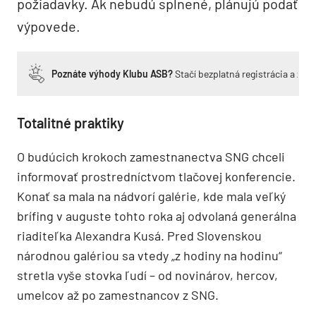
požiadavky. Ak nebudú splnené, plánujú podať
výpovede.
Poznáte výhody Klubu ASB?
Stačí bezplatná registrácia a zí
Totalitné praktiky
O budúcich krokoch zamestnanectva SNG chceli
informovať prostredníctvom tlačovej konferencie.
Konať sa mala na nádvorí galérie, kde mala veľký
brífing v auguste tohto roka aj odvolaná generálna
riaditeľka Alexandra Kusá. Pred Slovenskou
národnou galériou sa vtedy „z hodiny na hodinu“
stretla vyše stovka ľudí – od novinárov, hercov,
umelcov až po zamestnancov z SNG.