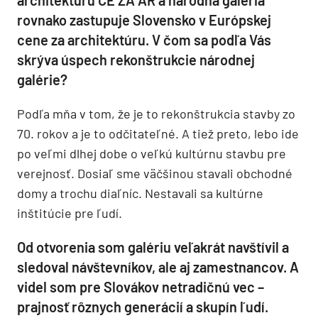
rovnako zastupuje Slovensko v Európskej
cene za architektúru. V čom sa podľa Vás
skrýva úspech rekonštrukcie národnej
galérie?
Podľa mňa v tom, že je to rekonštrukcia stavby zo
70. rokov a je to odčitateľné. A tiež preto, lebo ide
po veľmi dlhej dobe o veľkú kultúrnu stavbu pre
verejnosť. Dosiaľ sme väčšinou stavali obchodné
domy a trochu diaľníc. Nestavali sa kultúrne
inštitúcie pre ľudí.
Od otvorenia som galériu veľakrát navštívil a
sledoval návštevníkov, ale aj zamestnancov. A
videl som pre Slovákov netradičnú vec –
prajnosť rôznych generácií a skupín ľudí.