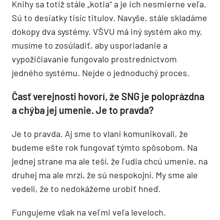
Knihy sa totiž stále „kotia“ a je ich nesmierne veľa.
Sú to desiatky tisíc titulov. Navyše, stále skladáme
dokopy dva systémy. VŠVU má iný systém ako my,
musíme to zosúladiť, aby usporiadanie a
vypožičiavanie fungovalo prostredníctvom
jedného systému. Nejde o jednoduchý proces.
Časť verejnosti hovorí, že SNG je poloprázdna
a chýba jej umenie. Je to pravda?
Je to pravda. Aj sme to vlani komunikovali, že
budeme ešte rok fungovať týmto spôsobom. Na
jednej strane ma ale teší, že ľudia chcú umenie, na
druhej ma ale mrzí, že sú nespokojní. My sme ale
vedeli, že to nedokážeme urobiť hneď.
Fungujeme však na veľmi veľa leveloch.