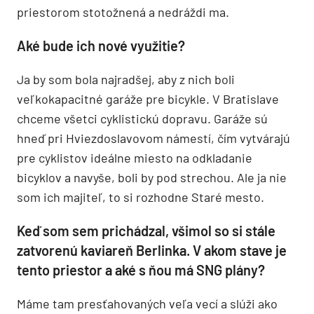
priestorom stotožnená a nedráždi ma.
Aké bude ich nové využitie?
Ja by som bola najradšej, aby z nich boli
veľkokapacitné garáže pre bicykle. V Bratislave
chceme všetci cyklistickú dopravu. Garáže sú
hneď pri Hviezdoslavovom námestí, čím vytvárajú
pre cyklistov ideálne miesto na odkladanie
bicyklov a navyše, boli by pod strechou. Ale ja nie
som ich majiteľ, to si rozhodne Staré mesto.
Keď som sem prichádzal, všimol so si stále
zatvorenú kaviareň Berlinka. V akom stave je
tento priestor a aké s ňou má SNG plány?
Máme tam presťahovaných veľa vecí a slúži ako