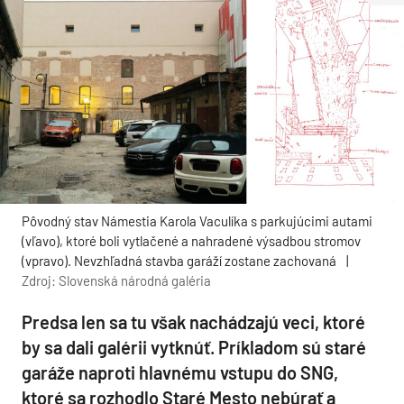
Pôvodný stav Námestia Karola Vaculíka s parkujúcimi autami
(vľavo), ktoré boli vytlačené a nahradené výsadbou stromov
(vpravo). Nevzhľadná stavba garáží zostane zachovaná
|
Zdroj: Slovenská národná galéria
Predsa len sa tu však nachádzajú veci, ktoré
by sa dali galérii vytknúť. Príkladom sú staré
garáže naproti hlavnému vstupu do SNG,
ktoré sa rozhodlo Staré Mesto nebúrať a