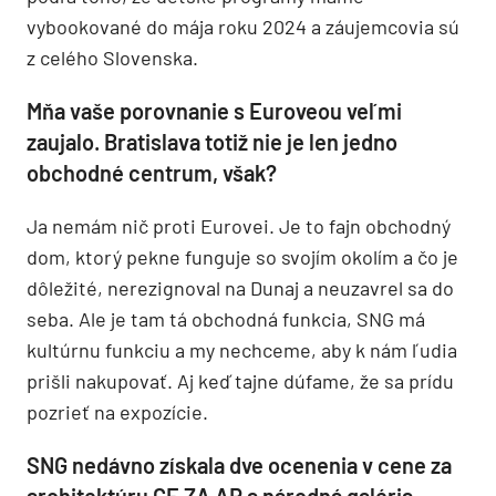
vybookované do mája roku 2024 a záujemcovia sú
z celého Slovenska.
Mňa vaše porovnanie s Euroveou veľmi
zaujalo. Bratislava totiž nie je len jedno
obchodné centrum, však?
Ja nemám nič proti Eurovei. Je to fajn obchodný
dom, ktorý pekne funguje so svojím okolím a čo je
dôležité, nerezignoval na Dunaj a neuzavrel sa do
seba. Ale je tam tá obchodná funkcia, SNG má
kultúrnu funkciu a my nechceme, aby k nám ľudia
prišli nakupovať. Aj keď tajne dúfame, že sa prídu
pozrieť na expozície.
SNG nedávno získala dve ocenenia v cene za
architektúru CE ZA AR a národná galéria