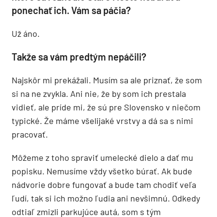
ponechať ich. Vám sa páčia?
Už áno.
Takže sa vám predtým nepáčili?
Najskôr mi prekážali. Musím sa ale priznať, že som
si na ne zvykla. Ani nie, že by som ich prestala
vidieť, ale príde mi, že sú pre Slovensko v niečom
typické. Že máme všelijaké vrstvy a dá sa s nimi
pracovať.
Môžeme z toho spraviť umelecké dielo a dať mu
popisku. Nemusíme vždy všetko búrať. Ak bude
nádvorie dobre fungovať a bude tam chodiť veľa
ľudí, tak si ich možno ľudia ani nevšimnú. Odkedy
odtiaľ zmizli parkujúce autá, som s tým