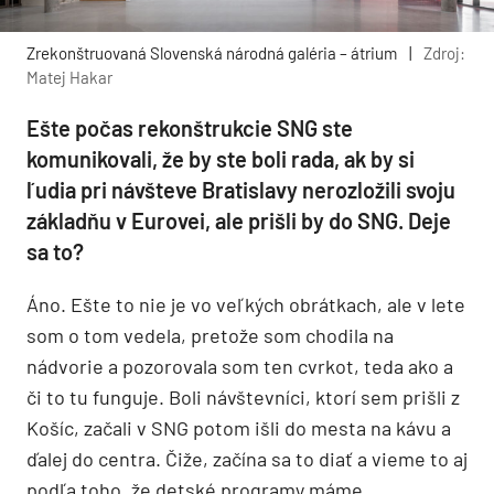
Zrekonštruovaná Slovenská národná galéria – átrium
|
Zdroj:
Matej Hakar
Ešte počas rekonštrukcie SNG ste
komunikovali, že by ste boli rada, ak by si
ľudia pri návšteve Bratislavy nerozložili svoju
základňu v Eurovei, ale prišli by do SNG. Deje
sa to?
Áno. Ešte to nie je vo veľkých obrátkach, ale v lete
som o tom vedela, pretože som chodila na
nádvorie a pozorovala som ten cvrkot, teda ako a
či to tu funguje. Boli návštevníci, ktorí sem prišli z
Košíc, začali v SNG potom išli do mesta na kávu a
ďalej do centra. Čiže, začína sa to diať a vieme to aj
podľa toho, že detské programy máme