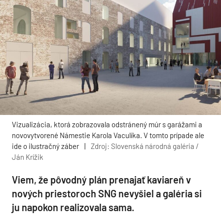
Vizualizácia, ktorá zobrazovala odstránený múr s garážami a
novovytvorené Námestie Karola Vaculíka. V tomto prípade ale
ide o ilustračný záber
|
Zdroj: Slovenská národná galéria /
Ján Krížik
Viem, že pôvodný plán prenajať kaviareň v
nových priestoroch SNG nevyšiel a galéria si
ju napokon realizovala sama.