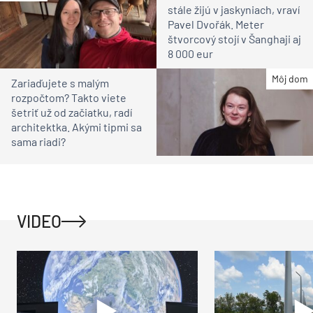
stále žijú v jaskyniach, vraví
Pavel Dvořák. Meter
štvorcový stojí v Šanghaji aj
8 000 eur
Môj dom
Zariaďujete s malým
rozpočtom? Takto viete
šetriť už od začiatku, radí
architektka. Akými tipmi sa
sama riadi?
VIDEO