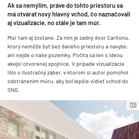
Ak sa nemýlim, práve do tohto priestoru sa
má otvárať nový hlavný vchod, čo naznačovali
aj vizualizácie, no stále je tam múr.
Múr tam aj zostane. Za ním je zadný dvor Carltonu,
ktorý nemôže byť bez daného priestoru a navyše,
ani nejde o naše pozemky. Počíta sa len s ideou
akejsi otvorenej spojnice. V prípade vizualizácie
išlo o ilustračný záber, v ktorom si autor pomohol
odstránením múru, aby bol lepšie vidieť vchod do
SNG.