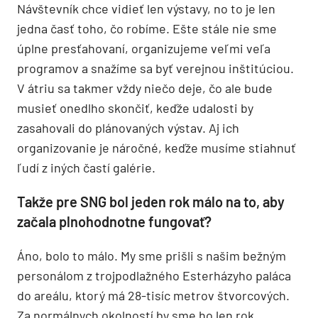
Návštevník chce vidieť len výstavy, no to je len
jedna časť toho, čo robíme. Ešte stále nie sme
úplne presťahovaní, organizujeme veľmi veľa
programov a snažíme sa byť verejnou inštitúciou.
V átriu sa takmer vždy niečo deje, čo ale bude
musieť onedlho skončiť, keďže udalosti by
zasahovali do plánovaných výstav. Aj ich
organizovanie je náročné, keďže musíme stiahnuť
ľudí z iných častí galérie.
Takže pre SNG bol jeden rok málo na to, aby
začala plnohodnotne fungovať?
Áno, bolo to málo. My sme prišli s našim bežným
personálom z trojpodlažného Esterházyho paláca
do areálu, ktorý má 28-tisíc metrov štvorcových.
Za normálnych okolností by sme ho len rok