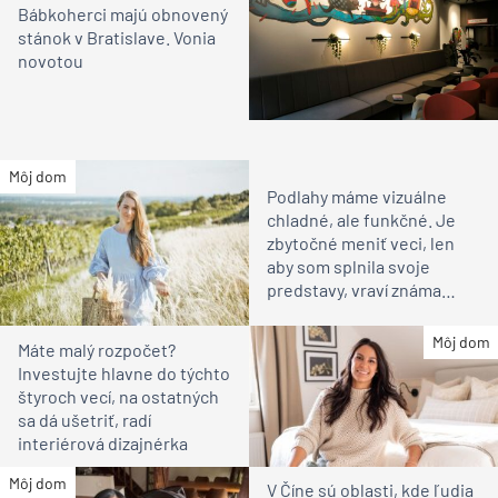
Bábkoherci majú obnovený
stánok v Bratislave. Vonia
novotou
Môj dom
Podlahy máme vizuálne
chladné, ale funkčné. Je
zbytočné meniť veci, len
aby som splnila svoje
predstavy, vraví známa
vinárka
Môj dom
Máte malý rozpočet?
Investujte hlavne do týchto
štyroch vecí, na ostatných
sa dá ušetriť, radí
interiérová dizajnérka
Môj dom
V Číne sú oblasti, kde ľudia