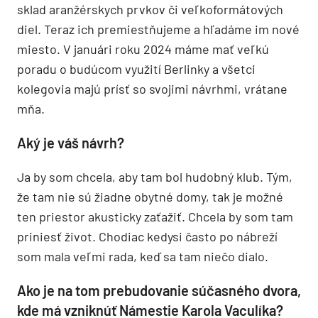
sklad aranžérskych prvkov či veľkoformátových
diel. Teraz ich premiestňujeme a hľadáme im nové
miesto. V januári roku 2024 máme mať veľkú
poradu o budúcom využití Berlinky a všetci
kolegovia majú prísť so svojimi návrhmi, vrátane
mňa.
Aký je váš návrh?
Ja by som chcela, aby tam bol hudobný klub. Tým,
že tam nie sú žiadne obytné domy, tak je možné
ten priestor akusticky zaťažiť. Chcela by som tam
priniesť život. Chodiac kedysi často po nábreží
som mala veľmi rada, keď sa tam niečo dialo.
Ako je na tom prebudovanie súčasného dvora,
kde má vzniknúť Námestie Karola Vaculíka?