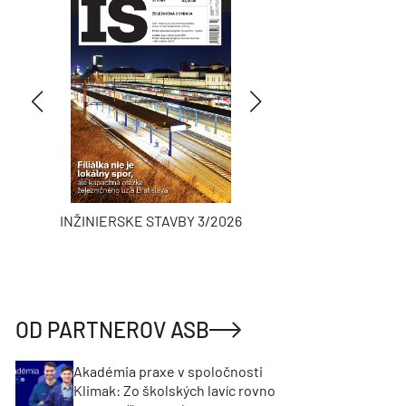
INŽINIERSKE STAVBY 3/2026
ASB
OD PARTNEROV ASB
Akadémia praxe v spoločnosti
Klimak: Zo školských lavíc rovno