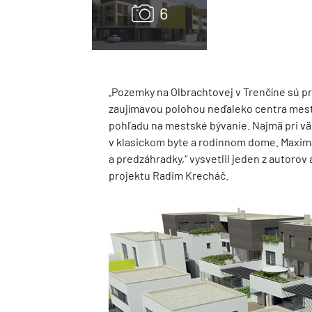
„Pozemky na Olbrachtovej v Trenčíne sú 
zaujímavou polohou neďaleko centra mest
pohľadu na mestské bývanie. Najmä pri vä
v klasickom byte a rodinnom dome. Maximal
a predzáhradky,“ vysvetlil jeden z autoro
projektu Radim Krecháč.