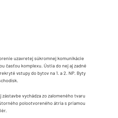
vorenie uzavretej súkromnej komunikácie
ou časťou komplexu. Ústia do nej aj zadné
ekryté vstupy do bytov na 1. a 2. NP. Byty
schodísk.
 zástavbe vychádza zo zalomeného tvaru
útorného polootvoreného átria s priamou
iér.