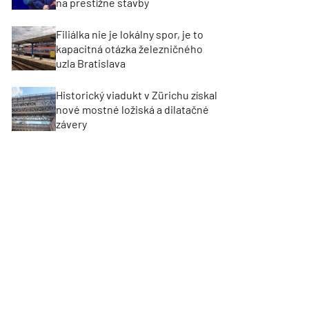
na prestížne stavby
Filiálka nie je lokálny spor, je to
kapacitná otázka železničného
uzla Bratislava
Historický viadukt v Zürichu získal
nové mostné ložiská a dilatačné
závery