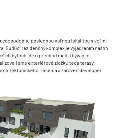
pravdepodobne poslednou voľnou lokalitou s veľmi
a. Budúci rezidenčný komplex je vyjadrením nášho
čších bytoch ide o prechod medzi bývaním
izovali sme exteriérové zložky, teda terasy
v architektonického riešenia a zároveň developer
TZB HAUSTECHNIK 3/2026