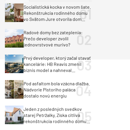
y
Klimatizácia a vetranie
Socialistická kocka v novom šate.
urz Milan Murcka
Rekonštrukcia rodinného domu
vo Svätom Jure otvorila dom
krajine aj svetlu
Radové domy bez zateplenia:
Prečo developer zvolil
jednovrstvové murivo?
Prvý developer, ktorý začal stavať
kancelárie: HB Reavis zmenil
biznis model a nahneval
investorov
Pod asfaltom bola vzácna dlažba.
Nádvorie Pistoriho paláca
dostalo novú energiu
Jeden z posledných svedkov
starej Petržalky. Získa citlivá
rekonštrukcia rodinného domu
cenu za architektúru?