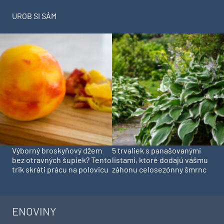
UROB SI SÁM
Výborný broskyňový džem
5 trvaliek s panašovanými
bez otravných šupiek? Tento
listami, ktoré dodajú vášmu
trik skráti prácu na polovicu
záhonu celosezónny šmrnc
ENOVINY