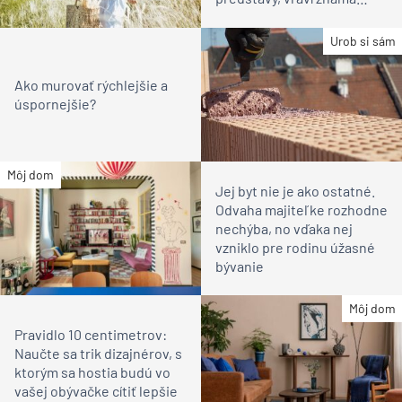
vinárka
Urob si sám
Ako murovať rýchlejšie a
úspornejšie?
Môj dom
Jej byt nie je ako ostatné.
Odvaha majiteľke rozhodne
nechýba, no vďaka nej
vzniklo pre rodinu úžasné
bývanie
Môj dom
Pravidlo 10 centimetrov:
Naučte sa trik dizajnérov, s
ktorým sa hostia budú vo
vašej obývačke cítiť lepšie