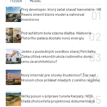
TÝŽDEŇ
MESIAC
Prvý developer, ktorý začal stavať kancelárie: HB
Reavis zmenil biznis model a nahneval
investorov
Pod asfaltom bola vzácna dlažba. Nádvorie
Pistoriho paláca dostalo novú energiu
Jeden z posledných svedkov starej Petržalky.
Získa citlivá rekonštrukcia rodinného domu
cenu za architektúru?
Nový internát pre stovky študentov? Žiar nad
Hronom chce prilákať mladých z celého regiónu
Veľký posun v príprave tunela Karpaty: NDS
hľadá zhotoviteľa projektovej dokumentácie