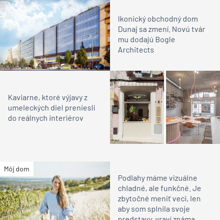
Ikonický obchodný dom
Dunaj sa zmení. Novú tvár
mu dodajú Bogle
Architects
Kaviarne, ktoré výjavy z
umeleckých diel preniesli
do reálnych interiérov
Môj dom
Podlahy máme vizuálne
chladné, ale funkčné. Je
zbytočné meniť veci, len
aby som splnila svoje
predstavy, vraví známa