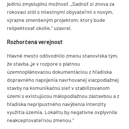
jedinú zmysluplnú možnosť. „Sadnúť si znova za
rokovací stôl s miestnymi obyvateľmi s novým,
výrazne zmenšeným projektom, ktorý bude
rešpektovať okolie,“ uzavrel.
Rozhorčená verejnosť
Hlavné mesto odôvodnilo zmenu stanoviska tým,
že stavba „je v rozpore s platnou
územnoplánovacou dokumentáciou z hľadiska
dopravného napojenia navrhovanej viacpodlažnej
stavby na komunikačnú sieť v stabilizovanom
území s existujúcou málopodlažnou zástavbou a z
hľadiska neprípustného navýšenia intenzity
využitia územia. Lokalitu by negatívne ovplyvnila
neakceptovateľnou zmenou.”