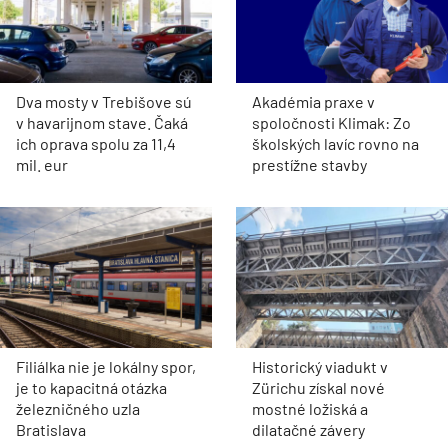
Dva mosty v Trebišove sú
Akadémia praxe v
v havarijnom stave. Čaká
spoločnosti Klimak: Zo
ich oprava spolu za 11,4
školských lavíc rovno na
mil. eur
prestížne stavby
Filiálka nie je lokálny spor,
Historický viadukt v
je to kapacitná otázka
Zürichu získal nové
železničného uzla
mostné ložiská a
Bratislava
dilatačné závery