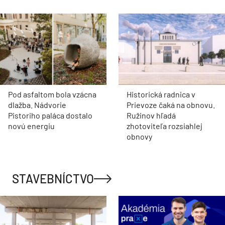
Pod asfaltom bola vzácna
Historická radnica v
dlažba. Nádvorie
Prievoze čaká na obnovu.
Pistoriho paláca dostalo
Ružinov hľadá
novú energiu
zhotoviteľa rozsiahlej
obnovy
STAVEBNÍCTVO