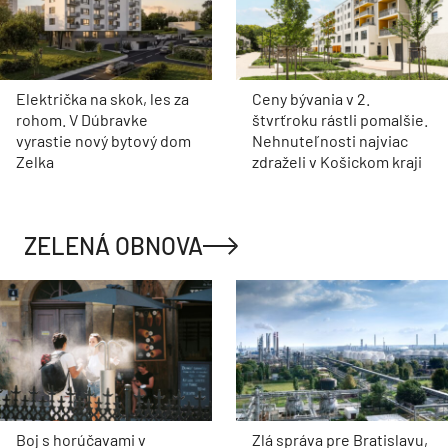
Električka na skok, les za
Ceny bývania v 2.
rohom. V Dúbravke
štvrťroku rástli pomalšie.
vyrastie nový bytový dom
Nehnuteľnosti najviac
Zelka
zdraželi v Košickom kraji
ZELENÁ OBNOVA
Boj s horúčavami v
Zlá správa pre Bratislavu,