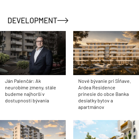
DEVELOPMENT
Ján Palenčár: Ak
Nové bývanie pri Sĺňave.
neurobíme zmeny, stále
Ardea Residence
budeme najhorší v
prinesie do obce Banka
dostupnosti bývania
desiatky bytov a
apartmánov