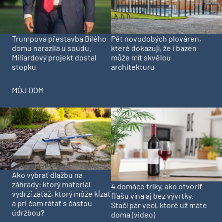
Trumpova přestavba Bílého
Pět novodobých plováren,
domu narazila u soudu.
které dokazují, že i bazén
Miliardový projekt dostal
může mít skvělou
stopku
architekturu
MÔJ DOM
Ako vybrať dlažbu na
záhrady: ktorý materiál
4 domáce triky, ako otvoriť
vydrží záťaž, ktorý môže kĺzať
fľašu vína aj bez vývrtky.
a pri čom rátať s častou
Stačí pár vecí, ktoré už máte
údržbou?
doma (video)