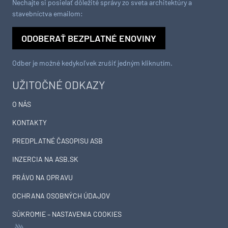
Nechajte si posielať dôležité správy zo sveta architektúry a
stavebníctva emailom:
ODOBERAŤ BEZPLATNÉ ENOVINY
Odber je možné kedykoľvek zrušiť jedným kliknutím.
UŽITOČNÉ ODKAZY
O NÁS
KONTAKTY
PREDPLATNÉ ČASOPISU ASB
INZERCIA NA ASB.SK
PRÁVO NA OPRAVU
OCHRANA OSOBNÝCH ÚDAJOV
SÚKROMIE – NASTAVENIA COOKIES