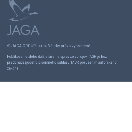
© JAGA GROUP, s.r.o. Všetky práva vyhradené.
Publikovanie alebo ďalšie šírenie správ zo zdrojov TASR je bez
predchádzajúceho písomného súhlasu TASR porušením autorského
zákona.