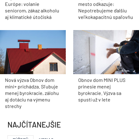
Európe: volanie
mesto odkazuje:
seniorom, zákaz alkoholu
Nepotrebujeme ďalšiu
aj klimatické útočiská
veľkokapacitnú spaľovňu
Nová výzva Obnov dom
Obnov dom MINI PLUS
mini+ prichádza. Sľubuje
prinesie menej
menej byrokracie, zálohu
byrokracie. Výzva sa
aj dotáciu na výmenu
spustí už v lete
strechy
NAJČÍTANEJŠIE