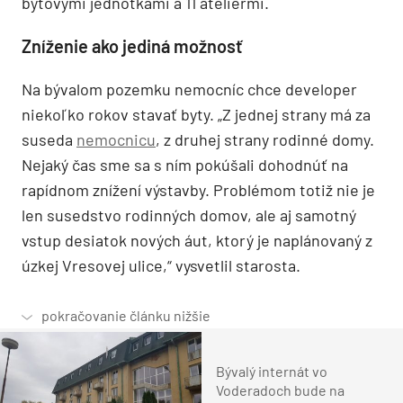
bytovými jednotkami a 11 ateliérmi.
Zníženie ako jediná možnosť
Na bývalom pozemku nemocníc chce developer
niekoľko rokov stavať byty. „Z jednej strany má za
suseda
nemocnicu
, z druhej strany rodinné domy.
Nejaký čas sme sa s ním pokúšali dohodnúť na
rapídnom znížení výstavby. Problémom totiž nie je
len susedstvo rodinných domov, ale aj samotný
vstup desiatok nových áut, ktorý je naplánovaný z
úzkej Vresovej ulice,“ vysvetlil starosta.
Bývalý internát vo
Voderadoch bude na