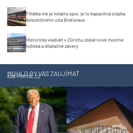
Filiálka nie je lokálny spor, je to kapacitná otázka
železničného uzla Bratislava
Historický viadukt v Zürichu získal nové mostné
ložiská a dilatačné závery
MOHLO BY VÁS ZAUJÍMAŤ
ASB-PORTAL.CZ