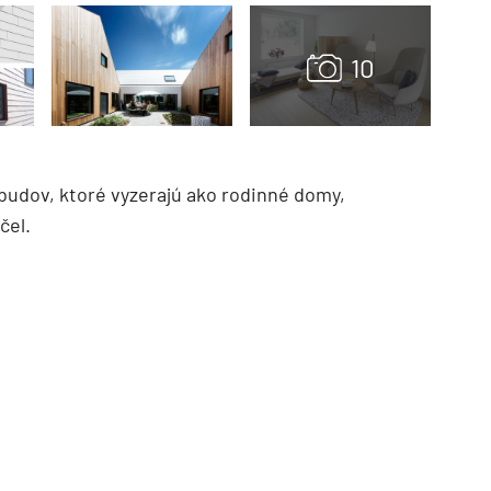
 budov, ktoré vyzerajú ako rodinné domy,
čel.
TZB HAUSTECHNIK 3/2026