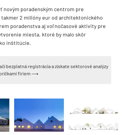
iť novým poradenským centrom pre
z takmer 2 milióny eur od architektonického
krem poradenstva aj voľnočasové aktivity pre
ytvorenie miesta, ktoré by malo skôr
o inštitúcie.
ačí bezplatná registrácia a získate sektorové analýzy
ebríčkami firiem ⟶