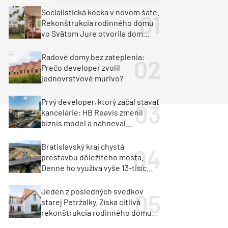
y
Klimatizácia a vetranie
Socialistická kocka v novom šate.
urz Milan Murcka
Rekonštrukcia rodinného domu
vo Svätom Jure otvorila dom
krajine aj svetlu
Radové domy bez zateplenia:
Prečo developer zvolil
jednovrstvové murivo?
Prvý developer, ktorý začal stavať
kancelárie: HB Reavis zmenil
biznis model a nahneval
investorov
Bratislavský kraj chystá
prestavbu dôležitého mosta.
Denne ho využíva vyše 13-tisíc
vozidiel
Jeden z posledných svedkov
starej Petržalky. Získa citlivá
rekonštrukcia rodinného domu
cenu za architektúru?