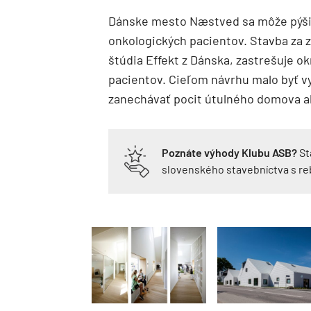
Dánske mesto Næstved sa môže pýš
onkologických pacientov. Stavba za 
štúdia Effekt z Dánska, zastrešuje o
pacientov. Cieľom návrhu malo byť v
zanechávať pocit útulného domova ak
Poznáte výhody Klubu ASB?
St
slovenského stavebníctva s r