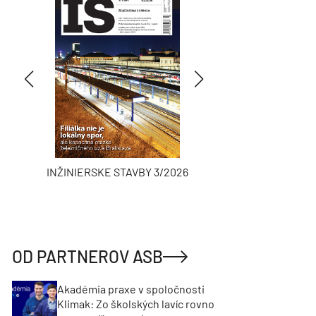
INŽINIERSKE STAVBY 3/2026
ASB
OD PARTNEROV ASB
Akadémia praxe v spoločnosti
Klimak: Zo školských lavíc rovno