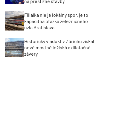
na prestížne stavby
Filiálka nie je lokálny spor, je to
kapacitná otázka železničného
uzla Bratislava
Historický viadukt v Zürichu získal
nové mostné ložiská a dilatačné
závery