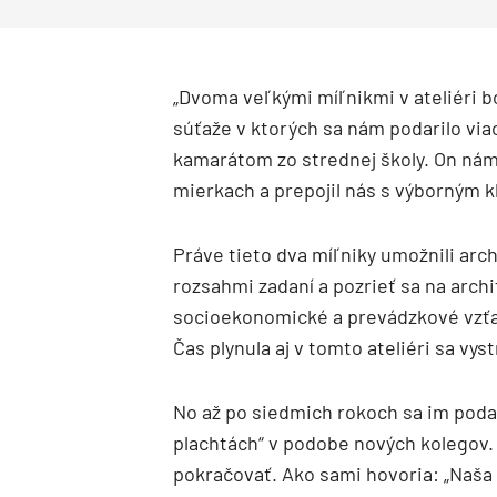
„Dvoma veľkými míľnikmi v ateliéri b
súťaže v ktorých sa nám podarilo viac
kamarátom zo strednej školy. On nám
mierkach a prepojil nás s výborným k
Práve tieto dva míľniky umožnili ar
rozsahmi zadaní a pozrieť sa na arch
socioekonomické a prevádzkové vzťah
Čas plynula aj v tomto ateliéri sa vys
No až po siedmich rokoch sa im podari
plachtách“ v podobe nových kolegov. 
pokračovať. Ako sami hovoria: „Naša 