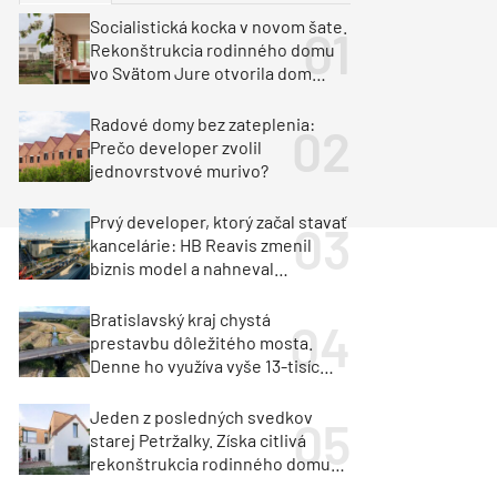
y
Klimatizácia a vetranie
Socialistická kocka v novom šate.
urz Milan Murcka
Rekonštrukcia rodinného domu
vo Svätom Jure otvorila dom
krajine aj svetlu
Radové domy bez zateplenia:
Prečo developer zvolil
jednovrstvové murivo?
Prvý developer, ktorý začal stavať
kancelárie: HB Reavis zmenil
biznis model a nahneval
investorov
Bratislavský kraj chystá
prestavbu dôležitého mosta.
Denne ho využíva vyše 13-tisíc
vozidiel
Jeden z posledných svedkov
starej Petržalky. Získa citlivá
rekonštrukcia rodinného domu
cenu za architektúru?