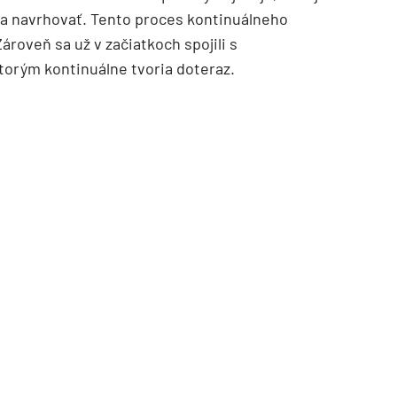
eba navrhovať. Tento proces kontinuálneho
ároveň sa už v začiatkoch spojili s
orým kontinuálne tvoria doteraz.
TZB HAUSTECHNIK 3/2026