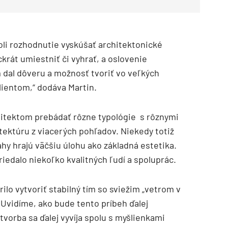
oli rozhodnutie vyskúšať architektonické
krát umiestniť či vyhrať, a oslovenie
 dal dôveru a možnosť tvoriť vo veľkých
lientom,“ dodáva Martin.
chitektom prebádať rôzne typológie s rôznymi
itektúru z viacerých pohľadov. Niekedy totiž
y hrajú väčšiu úlohu ako základná estetika.
triedalo niekoľko kvalitných ľudí a spoluprác.
lo vytvoriť stabilný tím so sviežim „vetrom v
Uvidíme, ako bude tento príbeh ďalej
tvorba sa ďalej vyvíja spolu s myšlienkami