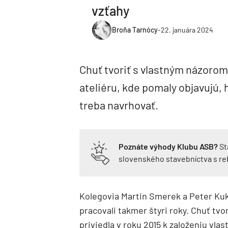
vzťahy
Broňa Tarnócy
-
22. januára 2024
Chuť tvoriť s vlastným názorom 
ateliéru, kde pomaly objavujú, 
treba navrhovať.
Poznáte výhody Klubu ASB?
St
slovenského stavebníctva s r
Kolegovia Martin Smerek a Peter Kukl
pracovali takmer štyri roky. Chuť tv
priviedla v roku 2015 k založeniu vla