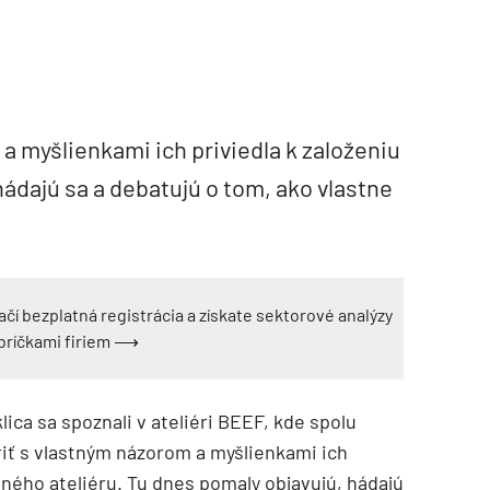
a myšlienkami ich priviedla k založeniu
hádajú sa a debatujú o tom, ako vlastne
ačí bezplatná registrácia a získate sektorové analýzy
ebríčkami firiem ⟶
ica sa spoznali v ateliéri BEEF, kde spolu
oriť s vlastným názorom a myšlienkami ich
stného ateliéru. Tu dnes pomaly objavujú, hádajú