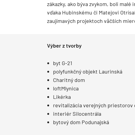
zákazky, ako býva zvykom, boli malé 
vďaka Hubinskému či Matejovi Otrísal
zaujímavých projektoch väčších miero
Výber z tvorby
byt G-21
polyfunkčný objekt Laurinská
Charitný dom
loftMlynica
Likérka
revitalizácia verejných priestorov
interiér Silocentrála
bytový dom Podunajská