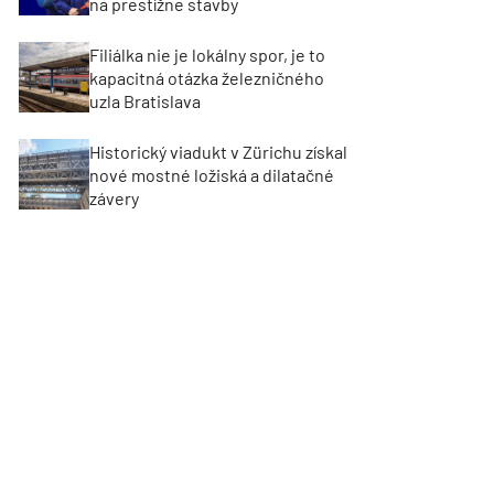
na prestížne stavby
Filiálka nie je lokálny spor, je to
kapacitná otázka železničného
uzla Bratislava
Historický viadukt v Zürichu získal
nové mostné ložiská a dilatačné
závery