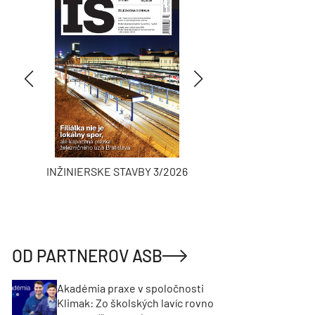
INŽINIERSKE STAVBY 3/2026
ASB
OD PARTNEROV ASB
Akadémia praxe v spoločnosti
Klimak: Zo školských lavíc rovno