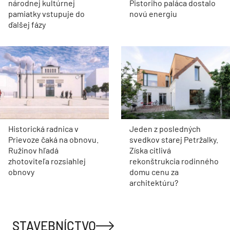
národnej kultúrnej
Pistoriho paláca dostalo
pamiatky vstupuje do
novú energiu
ďalšej fázy
Historická radnica v
Jeden z posledných
Prievoze čaká na obnovu.
svedkov starej Petržalky.
Ružinov hľadá
Získa citlivá
zhotoviteľa rozsiahlej
rekonštrukcia rodinného
obnovy
domu cenu za
architektúru?
STAVEBNÍCTVO