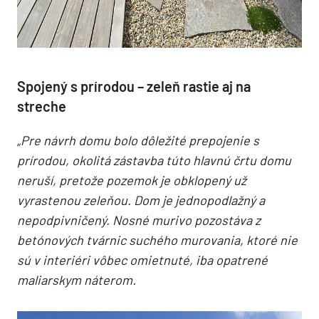
Spojený s prírodou – zeleň rastie aj na
streche
„Pre návrh domu bolo dôležité prepojenie s
prírodou, okolitá zástavba túto hlavnú črtu domu
neruší, pretože pozemok je obklopený už
vyrastenou zeleňou. Dom je jednopodlažný a
nepodpivničený. Nosné murivo pozostáva z
betónových tvárnic suchého murovania, ktoré nie
sú v interiéri vôbec omietnuté, iba opatrené
maliarskym náterom.