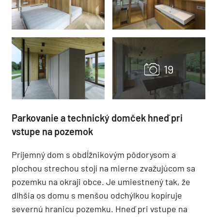
Parkovanie a technický domček hneď pri
vstupe na pozemok
Príjemný dom s obdĺžnikovým pôdorysom a
plochou strechou stojí na mierne zvažujúcom sa
pozemku na okraji obce. Je umiestnený tak, že
dlhšia os domu s menšou odchýlkou kopíruje
severnú hranicu pozemku. Hneď pri vstupe na