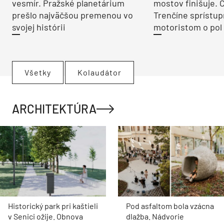
vesmír. Pražské planetárium
mostov finišuje. 
prešlo najväčšou premenou vo
Trenčíne sprístup
svojej histórii
motoristom o pol 
Všetky
Kolaudátor
ARCHITEKTÚRA
Historický park pri kaštieli
Pod asfaltom bola vzácna
v Senici ožije. Obnova
dlažba. Nádvorie