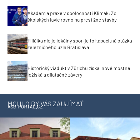
Akadémia praxe v spoločnosti Klimak: Zo
školských lavíc rovno na prestížne stavby
Filiálka nie je lokálny spor, je to kapacitná otázka
železničného uzla Bratislava
Historický viadukt v Zürichu získal nové mostné
ložiská a dilatačné závery
MOHLO BY VÁS ZAUJÍMAŤ
ASB-PORTAL.CZ