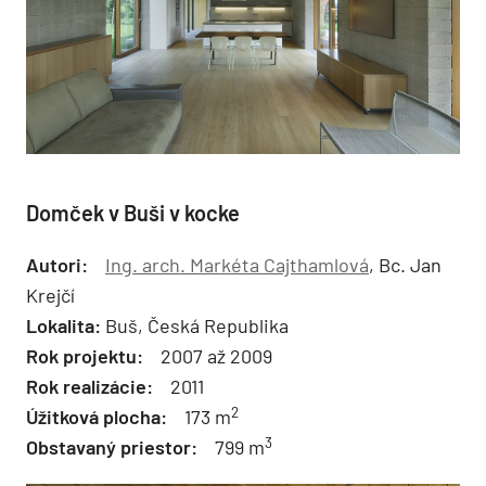
Domček v Buši v kocke
Autori:
Ing. arch. Markéta Cajthamlová
, Bc. Jan
Krejčí
Lokalita:
Buš, Česká Republika
Rok projektu:
2007 až 2009
Rok realizácie:
2011
2
Úžitková plocha:
173 m
3
Obstavaný priestor:
799 m