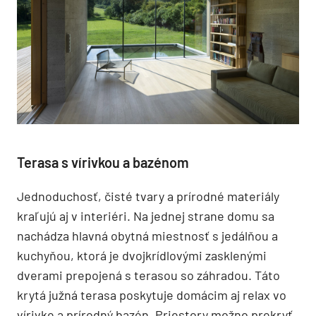
Terasa s vírivkou a bazénom
Jednoduchosť, čisté tvary a prírodné materiály
kraľujú aj v interiéri. Na jednej strane domu sa
nachádza hlavná obytná miestnosť s jedálňou a
kuchyňou, ktorá je dvojkrídlovými zasklenými
dverami prepojená s terasou so záhradou. Táto
krytá južná terasa poskytuje domácim aj relax vo
vírivke a prírodný bazén. Priestory možno prekryť