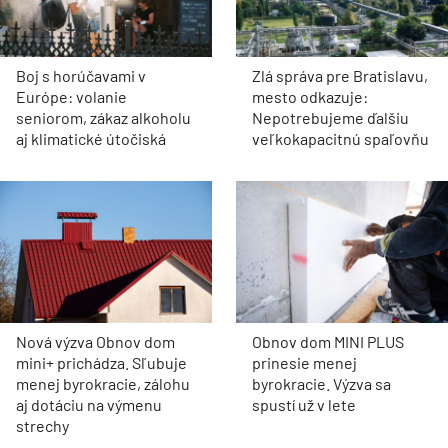
Boj s horúčavami v
Zlá správa pre Bratislavu,
Európe: volanie
mesto odkazuje:
seniorom, zákaz alkoholu
Nepotrebujeme ďalšiu
aj klimatické útočiská
veľkokapacitnú spaľovňu
Nová výzva Obnov dom
Obnov dom MINI PLUS
mini+ prichádza. Sľubuje
prinesie menej
menej byrokracie, zálohu
byrokracie. Výzva sa
aj dotáciu na výmenu
spustí už v lete
strechy