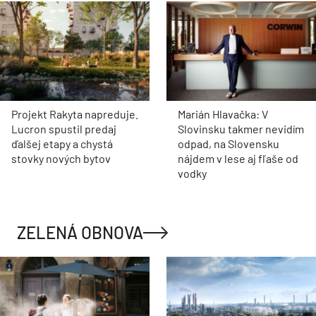
Projekt Rakyta napreduje.
Marián Hlavačka: V
Lucron spustil predaj
Slovinsku takmer nevidím
ďalšej etapy a chystá
odpad, na Slovensku
stovky nových bytov
nájdem v lese aj fľaše od
vodky
ZELENÁ OBNOVA