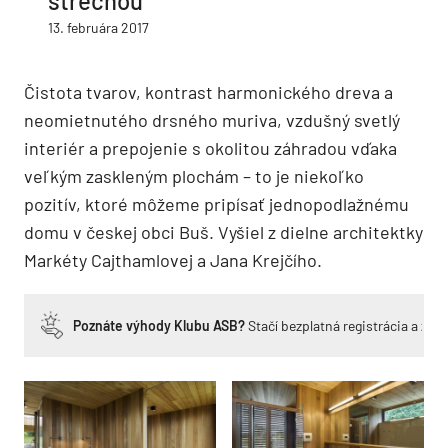
strechou
13. februára 2017
Čistota tvarov, kontrast harmonického dreva a
neomietnutého drsného muriva, vzdušný svetlý
interiér a prepojenie s okolitou záhradou vďaka
veľkým zaskleným plochám – to je niekoľko
pozitív, ktoré môžeme pripísať jednopodlažnému
domu v českej obci Buš. Vyšiel z dielne architektky
Markéty Cajthamlovej a Jana Krejčího.
Poznáte výhody Klubu ASB?
Stačí bezplatná registrácia a zí