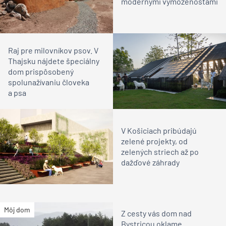
modernými vymoženosťami
Raj pre milovníkov psov. V
Thajsku nájdete špeciálny
dom prispôsobený
spolunažívaniu človeka
a psa
V Košiciach pribúdajú
zelené projekty, od
zelených striech až po
dažďové záhrady
Môj dom
Z cesty vás dom nad
Bystricou oklame