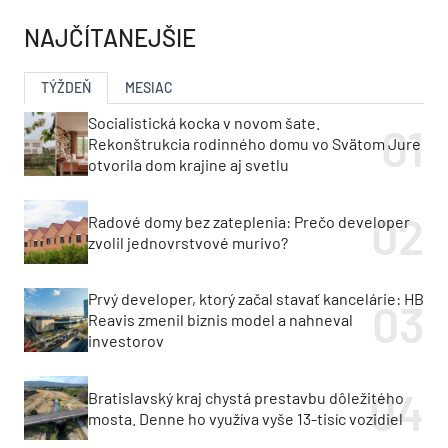
NAJČÍTANEJŠIE
TÝŽDEŇ
MESIAC
Socialistická kocka v novom šate.
Rekonštrukcia rodinného domu vo Svätom Jure
otvorila dom krajine aj svetlu
Radové domy bez zateplenia: Prečo developer
zvolil jednovrstvové murivo?
Prvý developer, ktorý začal stavať kancelárie: HB
Reavis zmenil biznis model a nahneval
investorov
Bratislavský kraj chystá prestavbu dôležitého
mosta. Denne ho využíva vyše 13-tisíc vozidiel