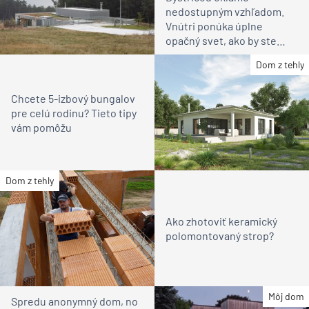
nedostupným vzhľadom.
Vnútri ponúka úplne
opačný svet, ako by ste
čakali
Dom z tehly
Chcete 5-izbový bungalov
pre celú rodinu? Tieto tipy
vám pomôžu
Dom z tehly
Ako zhotoviť keramický
polomontovaný strop?
Môj dom
Spredu anonymný dom, no