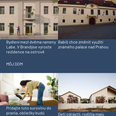
Bydlení mezi dvěma rameny
Babiš chce změnit využití
Labe. V Brandýse vyroste
známého paláce nad Prahou
rezidence na ostrově
MÔJ DOM
Pridajte túto surovinu do
prania, obliečky budú
Deti odrástli, rodičia majú