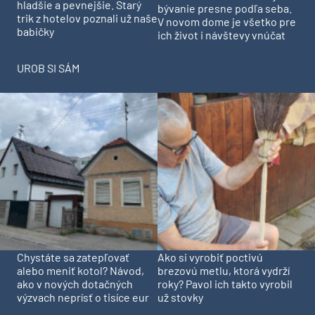
hladšie a pevnejšie. Starý
bývanie presne podľa seba.
trik z hotelov poznali už naše
V novom dome je všetko pre
babičky
ich život i návštevy vnúčat
UROB SI SÁM
Chystáte sa zatepľovať
Ako si vyrobiť poctivú
alebo meniť kotol? Návod,
brezovú metlu, ktorá vydrží
ako v nových dotačných
roky? Pavol ich takto vyrobil
výzvach neprísť o tisíce eur
už stovky