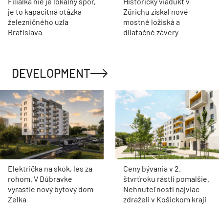
Filiálka nie je lokálny spor,
Historický viadukt v
je to kapacitná otázka
Zürichu získal nové
železničného uzla
mostné ložiská a
Bratislava
dilatačné závery
DEVELOPMENT
Električka na skok, les za
Ceny bývania v 2.
rohom. V Dúbravke
štvrťroku rástli pomalšie.
vyrastie nový bytový dom
Nehnuteľnosti najviac
Zelka
zdraželi v Košickom kraji