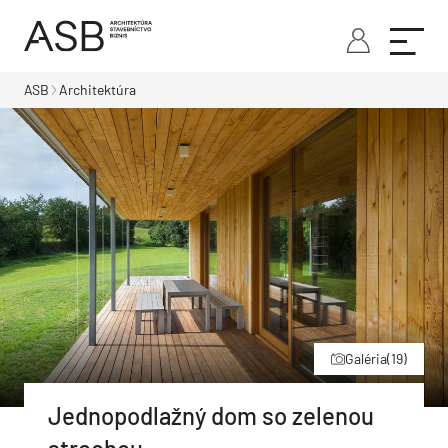
ASB
Architektúra
Galéria
(19)
Jednopodlažný dom so zelenou