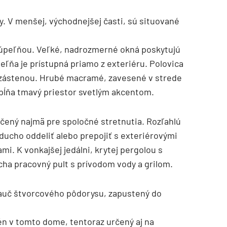
. V menšej, východnejšej časti, sú situované
kúpeľňou. Veľké, nadrozmerné okná poskytujú
eľňa je prístupná priamo z exteriéru. Polovica
zástenou. Hrubé macramé, zavesené v strede
pĺňa tmavý priestor svetlým akcentom.
rčený najmä pre spoločné stretnutia. Rozľahlú
ucho oddeliť alebo prepojiť s exteriérovými
. K vonkajšej jedálni, krytej pergolou s
cha pracovný pult s prívodom vody a grilom.
gauč štvorcového pôdorysu, zapustený do
n v tomto dome, tentoraz určený aj na