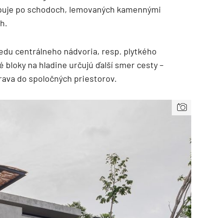
upuje po schodoch, lemovaných kamennými
h.
edu centrálneho nádvoria, resp. plytkého
loky na hladine určujú ďalší smer cesty –
rava do spoločných priestorov.