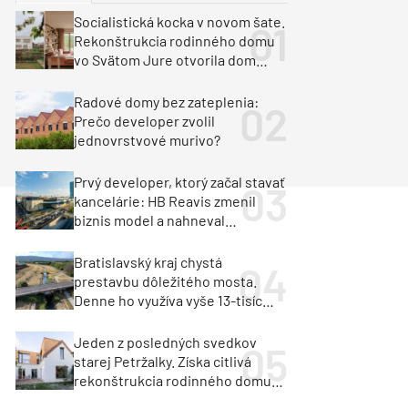
y
Klimatizácia a vetranie
Socialistická kocka v novom šate.
urz Milan Murcka
Rekonštrukcia rodinného domu
vo Svätom Jure otvorila dom
krajine aj svetlu
Radové domy bez zateplenia:
Prečo developer zvolil
jednovrstvové murivo?
Prvý developer, ktorý začal stavať
kancelárie: HB Reavis zmenil
biznis model a nahneval
investorov
Bratislavský kraj chystá
prestavbu dôležitého mosta.
Denne ho využíva vyše 13-tisíc
vozidiel
Jeden z posledných svedkov
starej Petržalky. Získa citlivá
rekonštrukcia rodinného domu
cenu za architektúru?