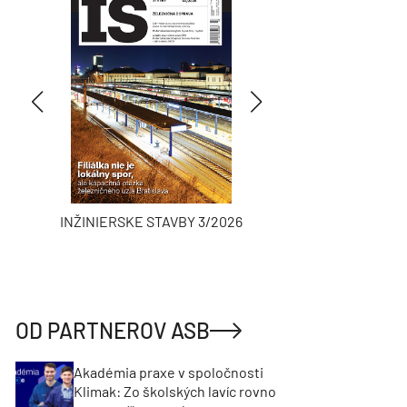
INŽINIERSKE STAVBY 3/2026
ASB
OD PARTNEROV ASB
Akadémia praxe v spoločnosti
Klimak: Zo školských lavíc rovno