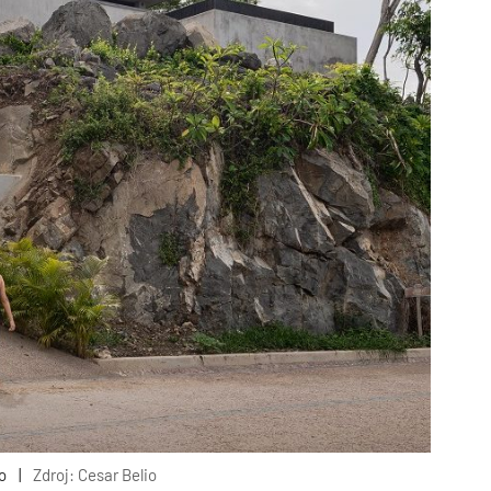
o
|
Zdroj: Cesar Belio