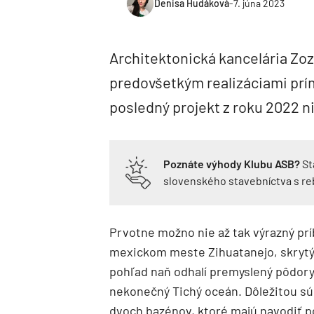
Denisa Hudáková
-
7. júna 2023
Architektonická kancelária Zo
predovšetkým realizáciami prím
posledný projekt z roku 2022 n
Poznáte výhody Klubu ASB?
St
slovenského stavebníctva s r
Prvotne možno nie až tak výrazný prí
mexickom meste Zihuatanejo, skrytý 
pohľad naň odhalí premyslený pôdory
nekonečný Tichý oceán. Dôležitou sú
dvoch bazénov, ktoré majú navodiť p