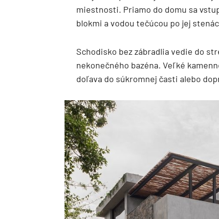
miestnosti. Priamo do domu sa vst
blokmi a vodou tečúcou po jej stenác
Schodisko bez zábradlia vedie do str
nekonečného bazéna. Veľké kamenné b
doľava do súkromnej časti alebo dop