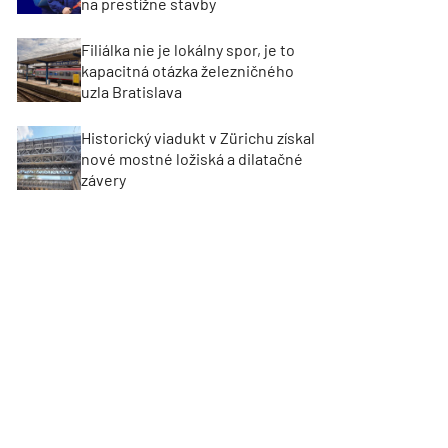
na prestížne stavby
Filiálka nie je lokálny spor, je to
kapacitná otázka železničného
uzla Bratislava
Historický viadukt v Zürichu získal
nové mostné ložiská a dilatačné
závery