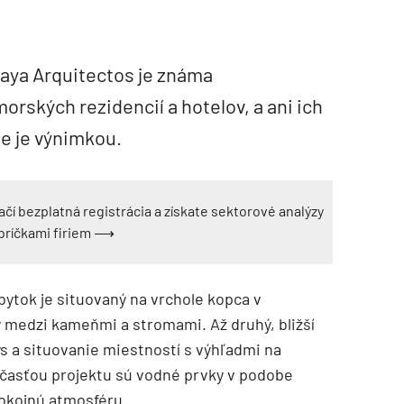
zaya Arquitectos je známa
orských rezidencií a hotelov, a ani ich
ie je výnimkou.
ačí bezplatná registrácia a získate sektorové analýzy
ebríčkami firiem ⟶
bytok je situovaný na vrchole kopca v
medzi kameňmi a stromami. Až druhý, bližší
s a situovanie miestností s výhľadmi na
časťou projektu sú vodné prvky v podobe
okojnú atmosféru.