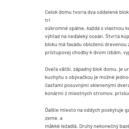
Celok domu tvoria dva oddelené bloky
tri
súkromné spálne, každá s vlastnou 
výhľad na neďaleký oceán. Štvrtá kúp
bloku má fasádu obloženú drevenou 
prístupovej chodby k dvom izbám, vy
Oveľa väčší, západný blok domu, je u
kuchyňu s obývačkou je možné jednod
časťami posuvnými sklenenými dverami
konármi z miestnych stromov, prislú
Ďalšie miesto na oddych poskytuje 
zeme, a
mäkké ležadlá. Druhý nekonečný bazé