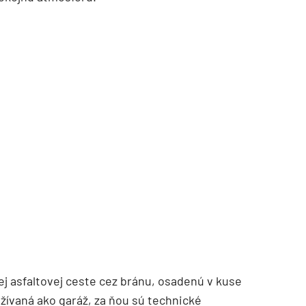
TZB HAUSTECHNIK 3/2026
j asfaltovej ceste cez bránu, osadenú v kuse
užívaná ako garáž, za ňou sú technické