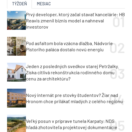
TÝŽDEŇ
MESIAC
Prvý developer, ktorý začal stavať kancelárie: HB
Reavis zmenil biznis model a nahneval
investorov
Pod asfaltom bola vzácna dlažba. Nádvorie
Pistoriho paláca dostalo novú energiu
Jeden z posledných svedkov starej Petržalky.
Získa citlivá rekonštrukcia rodinného domu
cenu za architektúru?
Nový internát pre stovky študentov? Žiar nad
Hronom chce prilákať mladých z celého regiónu
Veľký posun v príprave tunela Karpaty: NDS
hľadá zhotoviteľa projektovej dokumentácie