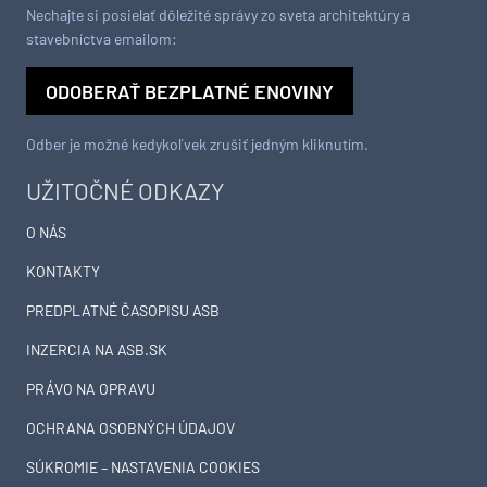
Nechajte si posielať dôležité správy zo sveta architektúry a
stavebníctva emailom:
ODOBERAŤ BEZPLATNÉ ENOVINY
Odber je možné kedykoľvek zrušiť jedným kliknutím.
UŽITOČNÉ ODKAZY
O NÁS
KONTAKTY
PREDPLATNÉ ČASOPISU ASB
INZERCIA NA ASB.SK
PRÁVO NA OPRAVU
OCHRANA OSOBNÝCH ÚDAJOV
SÚKROMIE – NASTAVENIA COOKIES