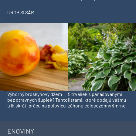
UROB SI SÁM
Výborný broskyňový džem
5 trvaliek s panašovanými
bez otravných šupiek? Tento
listami, ktoré dodajú vášmu
trik skráti prácu na polovicu
záhonu celosezónny šmrnc
ENOVINY