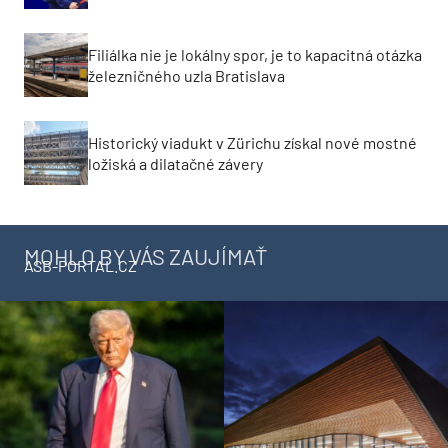
Filiálka nie je lokálny spor, je to kapacitná otázka
železničného uzla Bratislava
Historický viadukt v Zürichu získal nové mostné
ložiská a dilatačné závery
MOHLO BY VÁS ZAUJÍMAŤ
ASB-PORTAL.CZ