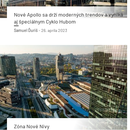
Nové Apollo sa drží moderných trendov a vyniká
aj špeciálnym Cyklo Hubom
Samuel Ďuriš
-
26. apríla 2023
Zóna Nové Nivy