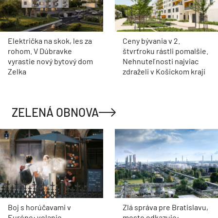
Električka na skok, les za
Ceny bývania v 2.
rohom. V Dúbravke
štvrťroku rástli pomalšie.
vyrastie nový bytový dom
Nehnuteľnosti najviac
Zelka
zdraželi v Košickom kraji
ZELENÁ OBNOVA
Boj s horúčavami v
Zlá správa pre Bratislavu,
Európe: volanie
mesto odkazuje: