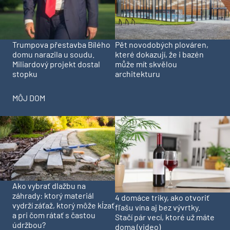
Trumpova přestavba Bílého
Pět novodobých plováren,
domu narazila u soudu.
které dokazují, že i bazén
Miliardový projekt dostal
může mít skvělou
stopku
architekturu
MÔJ DOM
Ako vybrať dlažbu na
záhrady: ktorý materiál
4 domáce triky, ako otvoriť
vydrží záťaž, ktorý môže kĺzať
fľašu vína aj bez vývrtky.
a pri čom rátať s častou
Stačí pár vecí, ktoré už máte
údržbou?
doma (video)