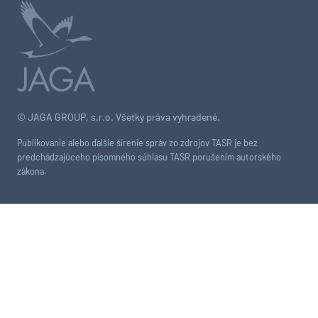
© JAGA GROUP, s.r.o. Všetky práva vyhradené.
Publikovanie alebo ďalšie šírenie správ zo zdrojov TASR je bez
predchádzajúceho písomného súhlasu TASR porušením autorského
zákona.