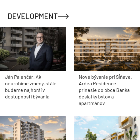
DEVELOPMENT
Ján Palenčár: Ak
Nové bývanie pri Sĺňave.
neurobíme zmeny, stále
Ardea Residence
budeme najhorší v
prinesie do obce Banka
dostupnosti bývania
desiatky bytov a
apartmánov