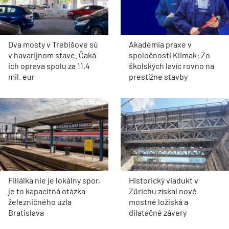
Dva mosty v Trebišove sú
Akadémia praxe v
v havarijnom stave. Čaká
spoločnosti Klimak: Zo
ich oprava spolu za 11,4
školských lavíc rovno na
mil. eur
prestížne stavby
Filiálka nie je lokálny spor,
Historický viadukt v
je to kapacitná otázka
Zürichu získal nové
železničného uzla
mostné ložiská a
Bratislava
dilatačné závery