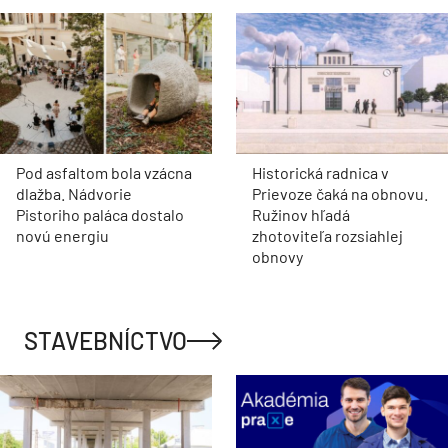
Pod asfaltom bola vzácna
Historická radnica v
dlažba. Nádvorie
Prievoze čaká na obnovu.
Pistoriho paláca dostalo
Ružinov hľadá
novú energiu
zhotoviteľa rozsiahlej
obnovy
STAVEBNÍCTVO