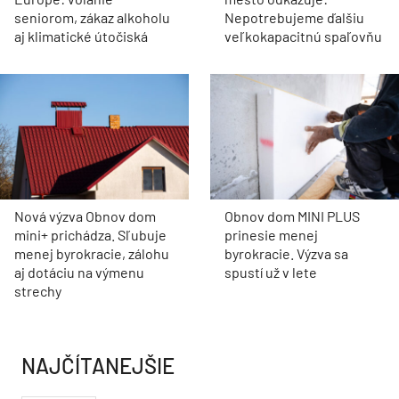
seniorom, zákaz alkoholu
Nepotrebujeme ďalšiu
aj klimatické útočiská
veľkokapacitnú spaľovňu
Nová výzva Obnov dom
Obnov dom MINI PLUS
mini+ prichádza. Sľubuje
prinesie menej
menej byrokracie, zálohu
byrokracie. Výzva sa
aj dotáciu na výmenu
spustí už v lete
strechy
NAJČÍTANEJŠIE