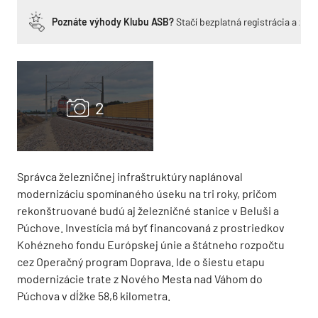
Poznáte výhody Klubu ASB?
Stačí bezplatná registrácia a zí
Správca železničnej infraštruktúry naplánoval
modernizáciu spomínaného úseku na tri roky, pričom
rekonštruované budú aj železničné stanice v Beluši a
Púchove. Investícia má byť financovaná z prostriedkov
Kohézneho fondu Európskej únie a štátneho rozpočtu
cez Operačný program Doprava. Ide o šiestu etapu
modernizácie trate z Nového Mesta nad Váhom do
Púchova v dĺžke 58,6 kilometra.