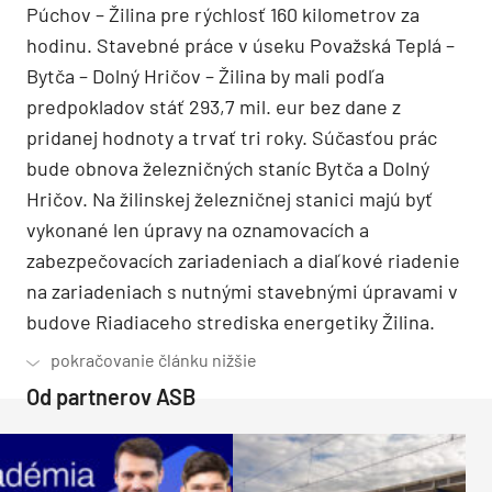
Púchov – Žilina pre rýchlosť 160 kilometrov za
hodinu. Stavebné práce v úseku Považská Teplá –
Bytča – Dolný Hričov – Žilina by mali podľa
predpokladov stáť 293,7 mil. eur bez dane z
pridanej hodnoty a trvať tri roky. Súčasťou prác
bude obnova železničných staníc Bytča a Dolný
Hričov. Na žilinskej železničnej stanici majú byť
vykonané len úpravy na oznamovacích a
zabezpečovacích zariadeniach a diaľkové riadenie
na zariadeniach s nutnými stavebnými úpravami v
budove Riadiaceho strediska energetiky Žilina.
Od partnerov ASB