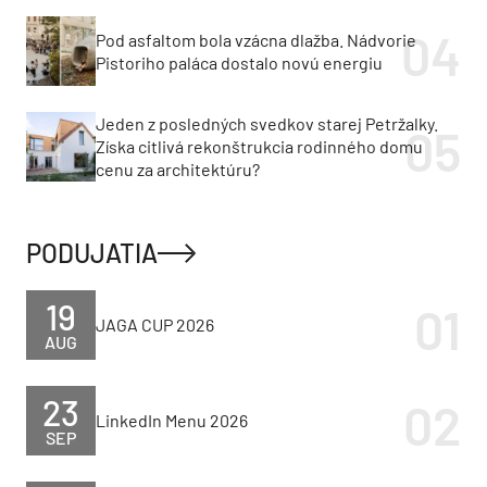
Pod asfaltom bola vzácna dlažba. Nádvorie
Pistoriho paláca dostalo novú energiu
Jeden z posledných svedkov starej Petržalky.
Získa citlivá rekonštrukcia rodinného domu
cenu za architektúru?
PODUJATIA
19
JAGA CUP 2026
AUG
23
LinkedIn Menu 2026
SEP