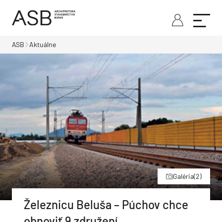
ASB
Aktuálne
Galéria
(2)
Železnicu Beluša – Púchov chce
obnoviť 9 združení