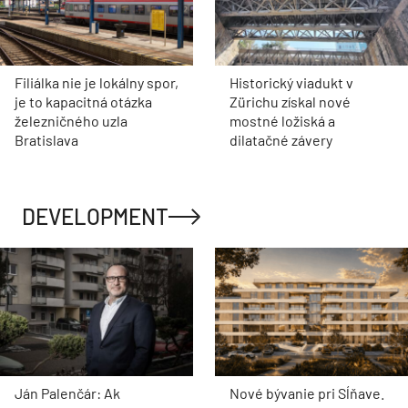
Filiálka nie je lokálny spor,
Historický viadukt v
je to kapacitná otázka
Zürichu získal nové
železničného uzla
mostné ložiská a
Bratislava
dilatačné závery
DEVELOPMENT
Ján Palenčár: Ak
Nové bývanie pri Sĺňave.