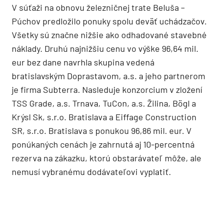
V súťaži na obnovu železničnej trate Beluša –
Púchov predložilo ponuky spolu deväť uchádzačov.
Všetky sú značne nižšie ako odhadované stavebné
náklady. Druhú najnižšiu cenu vo výške 96,64 mil.
eur bez dane navrhla skupina vedená
bratislavským Doprastavom, a.s. a jeho partnerom
je firma Subterra. Nasleduje konzorcium v zložení
TSS Grade, a.s. Trnava, TuCon, a.s. Žilina, Bögl a
Krýsl Sk, s.r.o. Bratislava a Eiffage Construction
SR, s.r.o. Bratislava s ponukou 96,86 mil. eur. V
ponúkaných cenách je zahrnutá aj 10-percentná
rezerva na zákazku, ktorú obstarávateľ môže, ale
nemusí vybranému dodávateľovi vyplatiť.