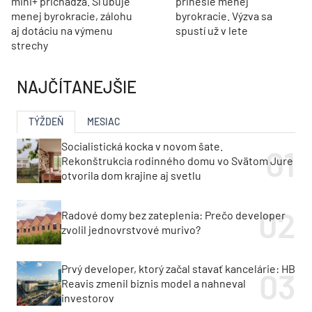
mini+ prichádza. Sľubuje
prinesie menej
menej byrokracie, zálohu
byrokracie. Výzva sa
aj dotáciu na výmenu
spustí už v lete
strechy
NAJČÍTANEJŠIE
TÝŽDEŇ
MESIAC
Socialistická kocka v novom šate.
Rekonštrukcia rodinného domu vo Svätom Jure
otvorila dom krajine aj svetlu
Radové domy bez zateplenia: Prečo developer
zvolil jednovrstvové murivo?
Prvý developer, ktorý začal stavať kancelárie: HB
Reavis zmenil biznis model a nahneval
investorov