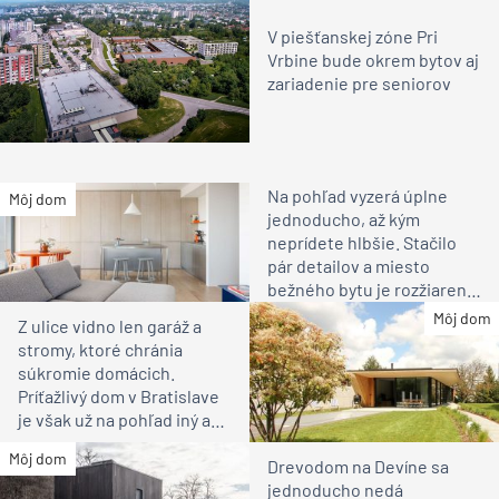
V piešťanskej zóne Pri
Vrbine bude okrem bytov aj
zariadenie pre seniorov
Na pohľad vyzerá úplne
Môj dom
jednoducho, až kým
neprídete hlbšie. Stačilo
pár detailov a miesto
bežného bytu je rozžiarené
bývanie pre rodinu
Môj dom
Z ulice vidno len garáž a
stromy, ktoré chránia
súkromie domácich.
Príťažlivý dom v Bratislave
je však už na pohľad iný ako
susedia
Môj dom
Drevodom na Devíne sa
jednoducho nedá