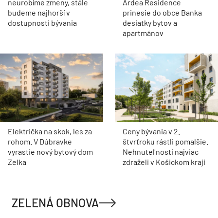
neurobíme zmeny, stále
Ardea Residence
budeme najhorší v
prinesie do obce Banka
dostupnosti bývania
desiatky bytov a
apartmánov
Električka na skok, les za
Ceny bývania v 2.
rohom. V Dúbravke
štvrťroku rástli pomalšie.
vyrastie nový bytový dom
Nehnuteľnosti najviac
Zelka
zdraželi v Košickom kraji
ZELENÁ OBNOVA