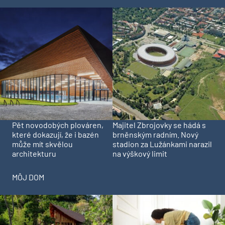
Pět novodobých plováren,
Majitel Zbrojovky se hádá s
které dokazují, že i bazén
brněnským radním. Nový
může mít skvělou
stadion za Lužánkami narazil
architekturu
na výškový limit
MÔJ DOM