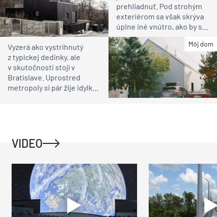
prehliadnuť. Pod strohým
exteriérom sa však skrýva
úplne iné vnútro, ako by ste
čakali
Môj dom
Vyzerá ako vystrihnutý
z typickej dedinky, ale
v skutočnosti stojí v
Bratislave. Uprostred
metropoly si pár žije idylku
ako na vidieku
VIDEO