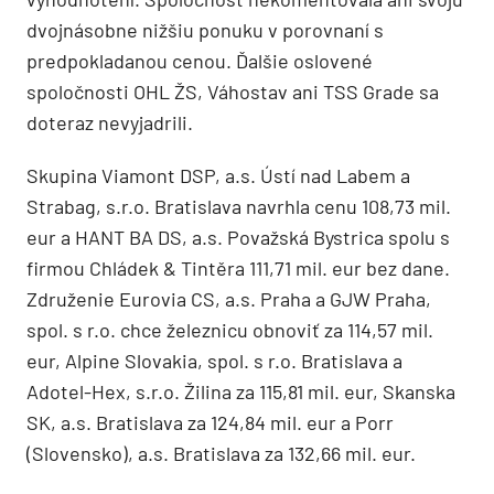
dvojnásobne nižšiu ponuku v porovnaní s
predpokladanou cenou. Ďalšie oslovené
spoločnosti OHL ŽS, Váhostav ani TSS Grade sa
doteraz nevyjadrili.
Skupina Viamont DSP, a.s. Ústí nad Labem a
Strabag, s.r.o. Bratislava navrhla cenu 108,73 mil.
eur a HANT BA DS, a.s. Považská Bystrica spolu s
firmou Chládek & Tintěra 111,71 mil. eur bez dane.
Združenie Eurovia CS, a.s. Praha a GJW Praha,
spol. s r.o. chce železnicu obnoviť za 114,57 mil.
eur, Alpine Slovakia, spol. s r.o. Bratislava a
Adotel-Hex, s.r.o. Žilina za 115,81 mil. eur, Skanska
SK, a.s. Bratislava za 124,84 mil. eur a Porr
(Slovensko), a.s. Bratislava za 132,66 mil. eur.