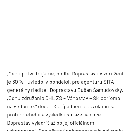
„Cenu potvrdzujeme, podiel Doprastavu v združení
je 60 %,“ uviedol v pondelok pre agentúru SITA
generálny riaditeľ Doprastavu Dušan Šamudovský.
„Cenu združenia OHL ŽS – Váhostav – SK berieme
na vedomie,“ dodal. K prípadnému odvolaniu sa
proti priebehu a výsledku súťaže sa chce
Doprastav vyjadriť až po jej oficiálnom
vyhodnotení. Spoločnosť nekomentovala ani svoju