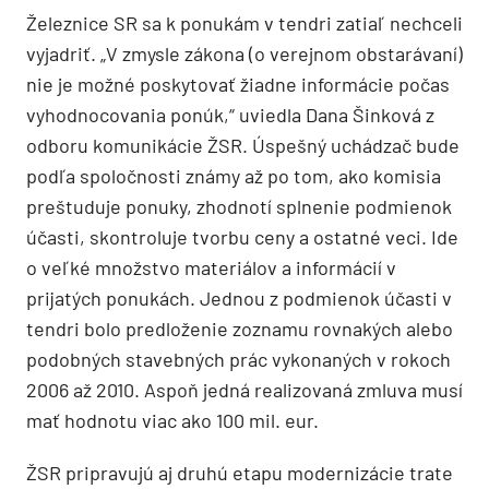
Železnice SR sa k ponukám v tendri zatiaľ nechceli
vyjadriť. „V zmysle zákona (o verejnom obstarávaní)
nie je možné poskytovať žiadne informácie počas
vyhodnocovania ponúk,“ uviedla Dana Šinková z
odboru komunikácie ŽSR. Úspešný uchádzač bude
podľa spoločnosti známy až po tom, ako komisia
preštuduje ponuky, zhodnotí splnenie podmienok
účasti, skontroluje tvorbu ceny a ostatné veci. Ide
o veľké množstvo materiálov a informácií v
prijatých ponukách. Jednou z podmienok účasti v
tendri bolo predloženie zoznamu rovnakých alebo
podobných stavebných prác vykonaných v rokoch
2006 až 2010. Aspoň jedná realizovaná zmluva musí
mať hodnotu viac ako 100 mil. eur.
ŽSR pripravujú aj druhú etapu modernizácie trate