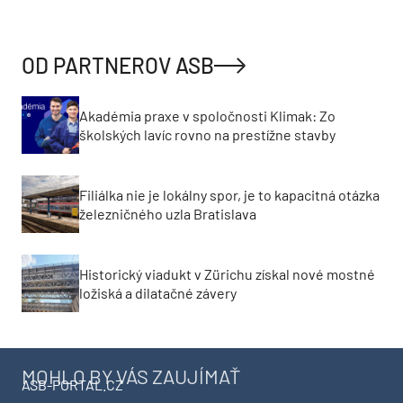
OD PARTNEROV ASB
Akadémia praxe v spoločnosti Klimak: Zo
školských lavíc rovno na prestížne stavby
Filiálka nie je lokálny spor, je to kapacitná otázka
železničného uzla Bratislava
Historický viadukt v Zürichu získal nové mostné
ložiská a dilatačné závery
MOHLO BY VÁS ZAUJÍMAŤ
ASB-PORTAL.CZ