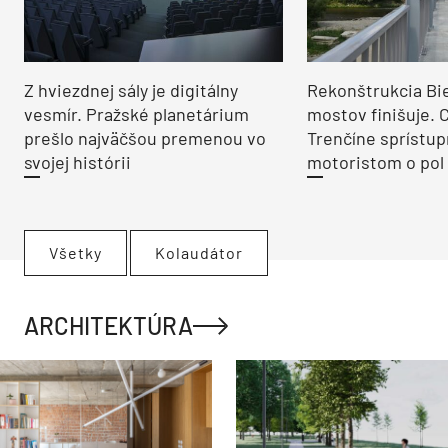
Z hviezdnej sály je digitálny
Rekonštrukcia Bi
vesmír. Pražské planetárium
mostov finišuje. 
prešlo najväčšou premenou vo
Trenčíne sprístup
svojej histórii
motoristom o pol 
Všetky
Kolaudátor
ARCHITEKTÚRA