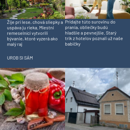
Pridajte túto surovinu do
Žije pri lese, chová sliepky a
prania, obliečky budú
uspáva ju rieka. Miestni
hladšie a pevnejšie. Starý
remeselníci vytvorili
trik z hotelov poznali už naše
bývanie, ktoré vyzerá ako
babičky
malý raj
UROB SI SÁM