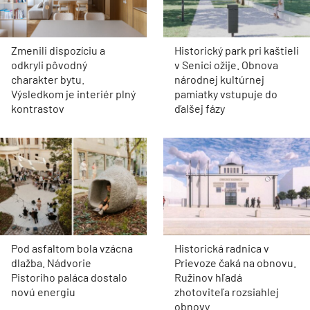
Zmenili dispozíciu a
Historický park pri kaštieli
odkryli pôvodný
v Senici ožije. Obnova
charakter bytu.
národnej kultúrnej
Výsledkom je interiér plný
pamiatky vstupuje do
kontrastov
ďalšej fázy
Pod asfaltom bola vzácna
Historická radnica v
dlažba. Nádvorie
Prievoze čaká na obnovu.
Pistoriho paláca dostalo
Ružinov hľadá
novú energiu
zhotoviteľa rozsiahlej
obnovy