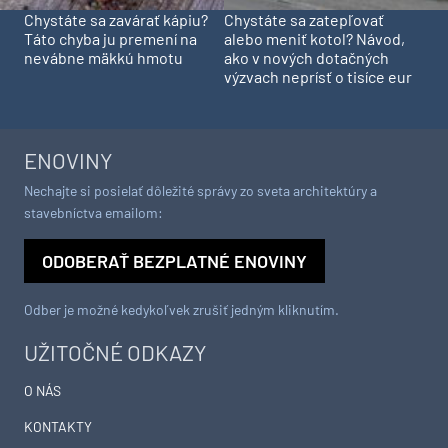
Chystáte sa zavárať kápiu?
Chystáte sa zatepľovať
Táto chyba ju premení na
alebo meniť kotol? Návod,
nevábne mäkkú hmotu
ako v nových dotačných
výzvach neprísť o tisíce eur
ENOVINY
Nechajte si posielať dôležité správy zo sveta architektúry a
stavebníctva emailom:
ODOBERAŤ BEZPLATNÉ ENOVINY
Odber je možné kedykoľvek zrušiť jedným kliknutím.
UŽITOČNÉ ODKAZY
O NÁS
KONTAKTY