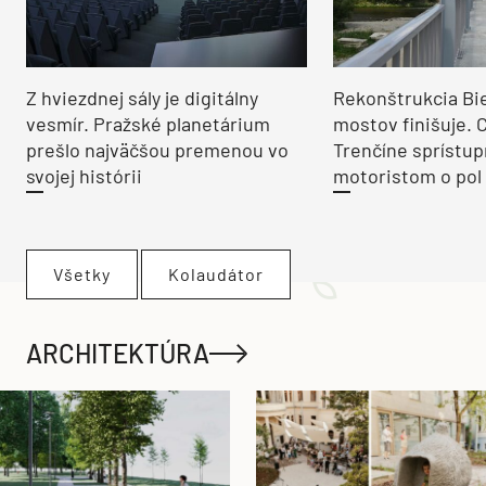
Z hviezdnej sály je digitálny
Rekonštrukcia Bi
vesmír. Pražské planetárium
mostov finišuje. 
prešlo najväčšou premenou vo
Trenčíne sprístup
svojej histórii
motoristom o pol 
Všetky
Kolaudátor
ARCHITEKTÚRA