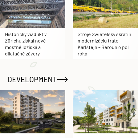
Historický viadukt v
Stroje Swietelsky skrátili
Zürichu získal nové
modernizáciu trate
mostné ložiská a
Karlštejn – Beroun o pol
dilatačné závery
roka
DEVELOPMENT