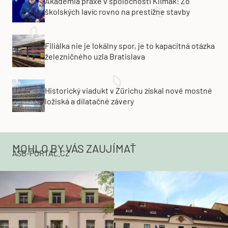
Akadémia praxe v spoločnosti Klimak: Zo
školských lavíc rovno na prestížne stavby
Filiálka nie je lokálny spor, je to kapacitná otázka
železničného uzla Bratislava
Historický viadukt v Zürichu získal nové mostné
ložiská a dilatačné závery
MOHLO BY VÁS ZAUJÍMAŤ
ASB-PORTAL.CZ