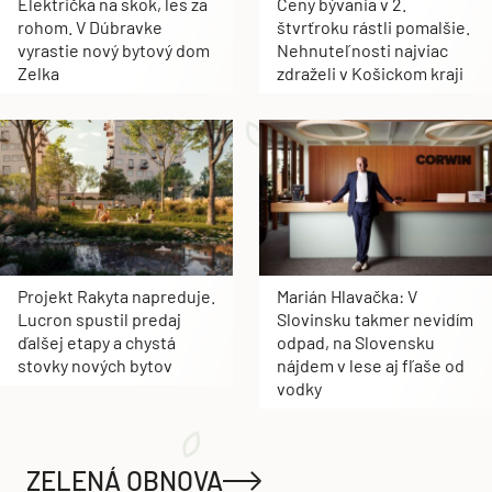
Električka na skok, les za
Ceny bývania v 2.
rohom. V Dúbravke
štvrťroku rástli pomalšie.
vyrastie nový bytový dom
Nehnuteľnosti najviac
Zelka
zdraželi v Košickom kraji
Projekt Rakyta napreduje.
Marián Hlavačka: V
Lucron spustil predaj
Slovinsku takmer nevidím
ďalšej etapy a chystá
odpad, na Slovensku
stovky nových bytov
nájdem v lese aj fľaše od
vodky
ZELENÁ OBNOVA