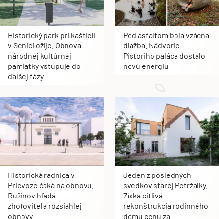
Historický park pri kaštieli
Pod asfaltom bola vzácna
v Senici ožije. Obnova
dlažba. Nádvorie
národnej kultúrnej
Pistoriho paláca dostalo
pamiatky vstupuje do
novú energiu
ďalšej fázy
Historická radnica v
Jeden z posledných
Prievoze čaká na obnovu.
svedkov starej Petržalky.
Ružinov hľadá
Získa citlivá
zhotoviteľa rozsiahlej
rekonštrukcia rodinného
obnovy
domu cenu za