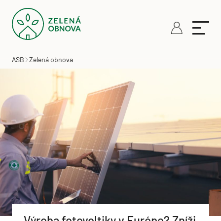
ASB
Zelená obnova
Výroba fotovoltiky v Európe? Zníži