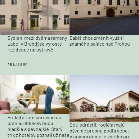
Bydlení mezi dvěma rameny
Babiš chce změnit využití
Labe. V Brandýse vyroste
známého paláce nad Prahou
rezidence na ostrově
MÔJ DOM
Pridajte túto surovinu do
prania, obliečky budú
Deti odrástli, rodičia majú
hladšie a pevnejšie. Starý
bývanie presne podľa seba.
trik z hotelov poznali už naše
V novom dome je všetko pre