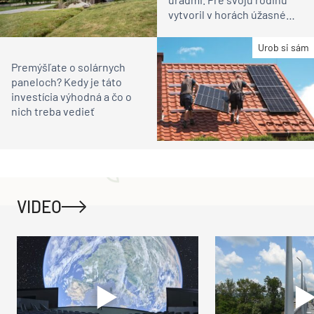
vytvoril v horách úžasné
miesto na relax
Urob si sám
Premýšľate o solárnych
paneloch? Kedy je táto
investícia výhodná a čo o
nich treba vedieť
VIDEO