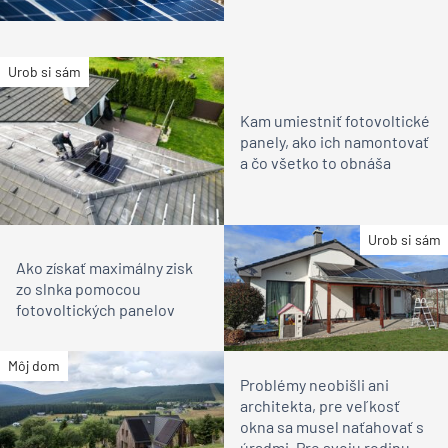
Urob si sám
Kam umiestniť fotovoltické
panely, ako ich namontovať
a čo všetko to obnáša
Urob si sám
Ako získať maximálny zisk
zo slnka pomocou
fotovoltických panelov
Môj dom
Problémy neobišli ani
architekta, pre veľkosť
okna sa musel naťahovať s
úradmi. Pre svoju rodinu