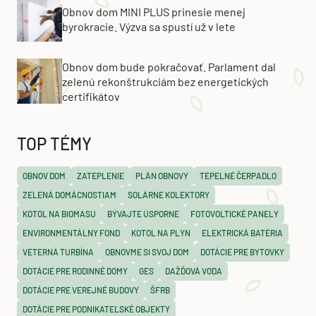
Obnov dom MINI PLUS prinesie menej
byrokracie. Výzva sa spustí už v lete
Obnov dom bude pokračovať. Parlament dal
zelenú rekonštrukciám bez energetických
certifikátov
TOP TÉMY
OBNOV DOM
ZATEPLENIE
PLÁN OBNOVY
TEPELNÉ ČERPADLO
ZELENÁ DOMÁCNOSTIAM
SOLÁRNE KOLEKTORY
KOTOL NA BIOMASU
BÝVAJTE ÚSPORNE
FOTOVOLTICKÉ PANELY
ENVIRONMENTÁLNY FOND
KOTOL NA PLYN
ELEKTRICKÁ BATÉRIA
VETERNÁ TURBÍNA
OBNOVME SI SVOJ DOM
DOTÁCIE PRE BYTOVKY
DOTÁCIE PRE RODINNÉ DOMY
GES
DAŽĎOVÁ VODA
DOTÁCIE PRE VEREJNÉ BUDOVY
ŠFRB
DOTÁCIE PRE PODNIKATEĽSKÉ OBJEKTY