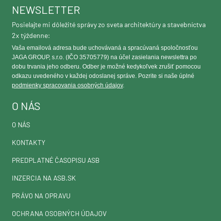
NEWSLETTER
Posielajte mi dôležité správy zo sveta architektúry a stavebníctva
2x týždenne:
Vaša emailová adresa bude uchovávaná a spracúvaná spoločnosťou
JAGA GROUP, s.r.o. (IČO 35705779) na účel zasielania newslettra po
dobu trvania jeho odberu. Odber je možné kedykoľvek zrušiť pomocou
odkazu uvedeného v každej odoslanej správe. Pozrite si naše úplné
podmienky spracovania osobných údajov
.
O NÁS
O NÁS
KONTAKTY
PREDPLATNÉ ČASOPISU ASB
INZERCIA NA ASB.SK
PRÁVO NA OPRAVU
OCHRANA OSOBNÝCH ÚDAJOV