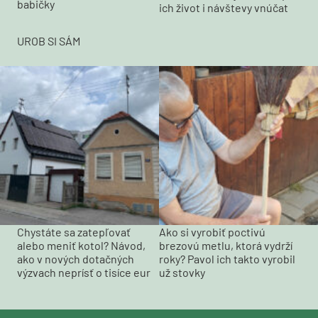
babičky
ich život i návštevy vnúčat
UROB SI SÁM
Chystáte sa zatepľovať
Ako si vyrobiť poctivú
alebo meniť kotol? Návod,
brezovú metlu, ktorá vydrží
ako v nových dotačných
roky? Pavol ich takto vyrobil
výzvach neprísť o tisíce eur
už stovky