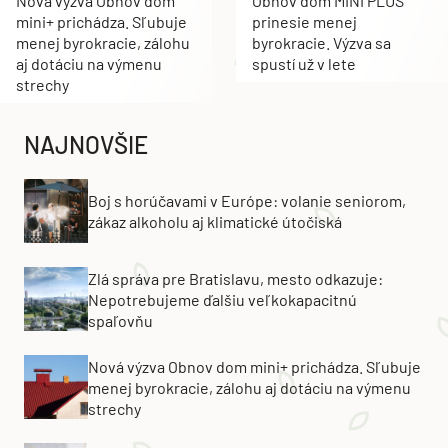
Nová výzva Obnov dom
Obnov dom MINI PLUS
mini+ prichádza. Sľubuje
prinesie menej
menej byrokracie, zálohu
byrokracie. Výzva sa
aj dotáciu na výmenu
spustí už v lete
strechy
NAJNOVŠIE
Boj s horúčavami v Európe: volanie seniorom,
zákaz alkoholu aj klimatické útočiská
Zlá správa pre Bratislavu, mesto odkazuje:
Nepotrebujeme ďalšiu veľkokapacitnú
spaľovňu
Nová výzva Obnov dom mini+ prichádza. Sľubuje
menej byrokracie, zálohu aj dotáciu na výmenu
strechy