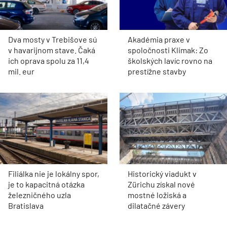
Dva mosty v Trebišove sú
Akadémia praxe v
v havarijnom stave. Čaká
spoločnosti Klimak: Zo
ich oprava spolu za 11,4
školských lavíc rovno na
mil. eur
prestížne stavby
Filiálka nie je lokálny spor,
Historický viadukt v
je to kapacitná otázka
Zürichu získal nové
železničného uzla
mostné ložiská a
Bratislava
dilatačné závery