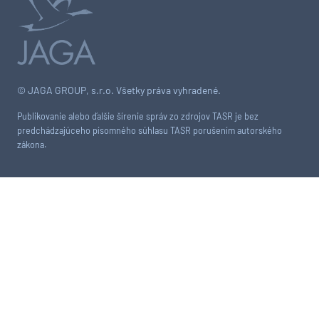
© JAGA GROUP, s.r.o. Všetky práva vyhradené.
Publikovanie alebo ďalšie šírenie správ zo zdrojov TASR je bez
predchádzajúceho písomného súhlasu TASR porušením autorského
zákona.