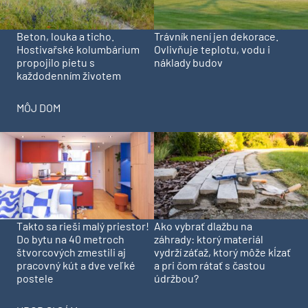
Beton, louka a ticho.
Trávník není jen dekorace.
Hostivařské kolumbárium
Ovlivňuje teplotu, vodu i
propojilo pietu s
náklady budov
každodenním životem
MÔJ DOM
Takto sa rieši malý priestor!
Ako vybrať dlažbu na
Do bytu na 40 metroch
záhrady: ktorý materiál
štvorcových zmestili aj
vydrží záťaž, ktorý môže kĺzať
pracovný kút a dve veľké
a pri čom rátať s častou
postele
údržbou?