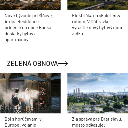
Nové bývanie pri Sĺňave.
Električka na skok, les za
Ardea Residence
rohom. V Dúbravke
prinesie do obce Banka
vyrastie nový bytový dom
desiatky bytov a
Zelka
apartmánov
ZELENÁ OBNOVA
Boj s horúčavami v
Zlá správa pre Bratislavu,
Európe: volanie
mesto odkazuje: