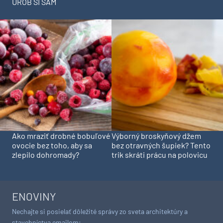
UROB SI SÁM
Ako mraziť drobné bobuľové
Výborný broskyňový džem
ovocie bez toho, aby sa
bez otravných šupiek? Tento
zlepilo dohromady?
trik skráti prácu na polovicu
ENOVINY
Nechajte si posielať dôležité správy zo sveta architektúry a
stavebníctva emailom: