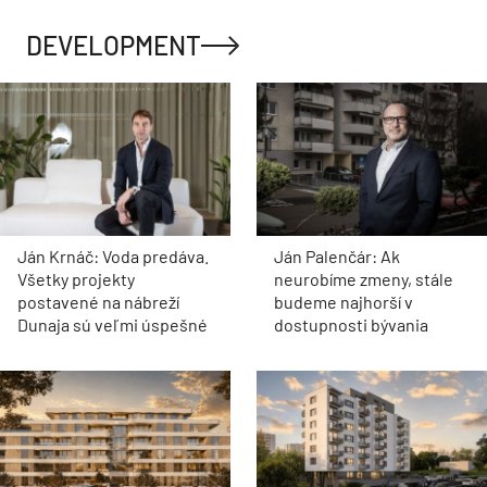
DEVELOPMENT
Ján Krnáč: Voda predáva.
Ján Palenčár: Ak
Všetky projekty
neurobíme zmeny, stále
postavené na nábreží
budeme najhorší v
Dunaja sú veľmi úspešné
dostupnosti bývania