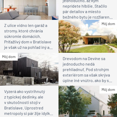
jednoducho, až kým
neprídete hlbšie. Stačilo
pár detailov a miesto
bežného bytu je rozžiarené
bývanie pre rodinu
Môj dom
Z ulice vidno len garáž a
stromy, ktoré chránia
súkromie domácich.
Príťažlivý dom v Bratislave
je však už na pohľad iný ako
susedia
Môj dom
Drevodom na Devíne sa
jednoducho nedá
prehliadnuť. Pod strohým
exteriérom sa však skrýva
úplne iné vnútro, ako by ste
čakali
Môj dom
Vyzerá ako vystrihnutý
z typickej dedinky, ale
v skutočnosti stojí v
Bratislave. Uprostred
metropoly si pár žije idylku