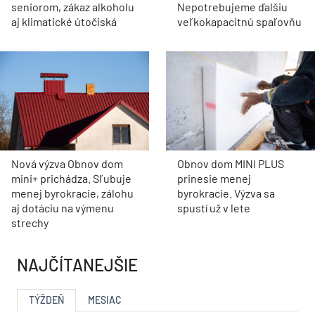
seniorom, zákaz alkoholu
Nepotrebujeme ďalšiu
aj klimatické útočiská
veľkokapacitnú spaľovňu
Nová výzva Obnov dom
Obnov dom MINI PLUS
mini+ prichádza. Sľubuje
prinesie menej
menej byrokracie, zálohu
byrokracie. Výzva sa
aj dotáciu na výmenu
spustí už v lete
strechy
NAJČÍTANEJŠIE
TÝŽDEŇ
MESIAC