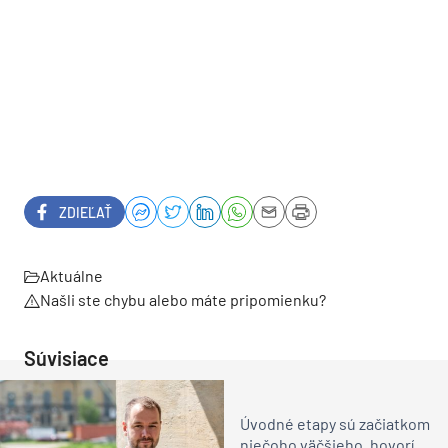
ZDIEĽAŤ
Aktuálne
Našli ste chybu alebo máte pripomienku?
Súvisiace
Úvodné etapy sú začiatkom
niečoho väčšieho, hovorí