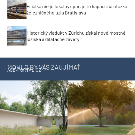
Filiálka nie je lokálny spor, je to kapacitná otázka
železničného uzla Bratislava
Historický viadukt v Zürichu získal nové mostné
ložiská a dilatačné závery
MOHLO BY VÁS ZAUJÍMAŤ
ASB-PORTAL.CZ