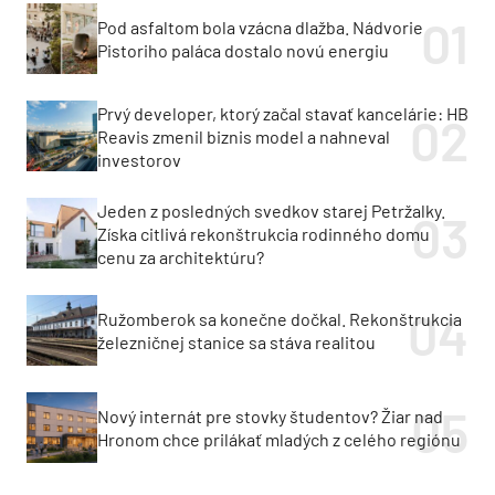
Pod asfaltom bola vzácna dlažba. Nádvorie
Pistoriho paláca dostalo novú energiu
Prvý developer, ktorý začal stavať kancelárie: HB
Reavis zmenil biznis model a nahneval
investorov
Jeden z posledných svedkov starej Petržalky.
Získa citlivá rekonštrukcia rodinného domu
cenu za architektúru?
Ružomberok sa konečne dočkal. Rekonštrukcia
železničnej stanice sa stáva realitou
Nový internát pre stovky študentov? Žiar nad
Hronom chce prilákať mladých z celého regiónu