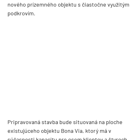
nového prízemného objektu s čiastočne využitým
podkrovím.
Pripravovaná stavba bude situovaná na ploche
existujúceho objektu Bona Via, ktorý má v
súčasnosti kapacitu pre osem klientov a štyroch