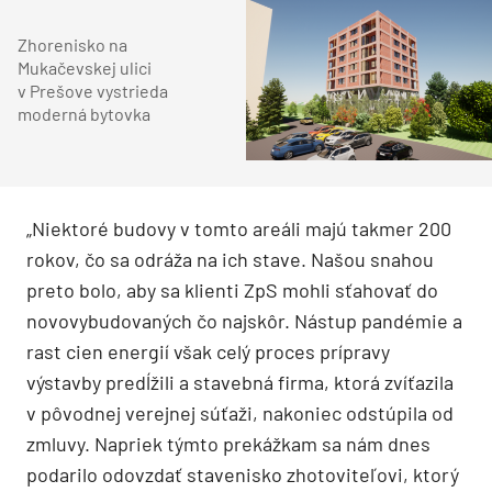
Zhorenisko na
Mukačevskej ulici
v Prešove vystrieda
moderná bytovka
„Niektoré budovy v tomto areáli majú takmer 200
rokov, čo sa odráža na ich stave. Našou snahou
preto bolo, aby sa klienti ZpS mohli sťahovať do
novovybudovaných čo najskôr. Nástup pandémie a
rast cien energií však celý proces prípravy
výstavby predĺžili a stavebná firma, ktorá zvíťazila
v pôvodnej verejnej súťaži, nakoniec odstúpila od
zmluvy. Napriek týmto prekážkam sa nám dnes
podarilo odovzdať stavenisko zhotoviteľovi, ktorý