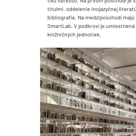
tiež libresso. Na prvom poschodí je s
titulmi, oddelenie inojazyčnej liter
bibliografie. Na medziposchodí majú č
SmartLab. V podkroví je umiestnená D
knižničných jednotiek.