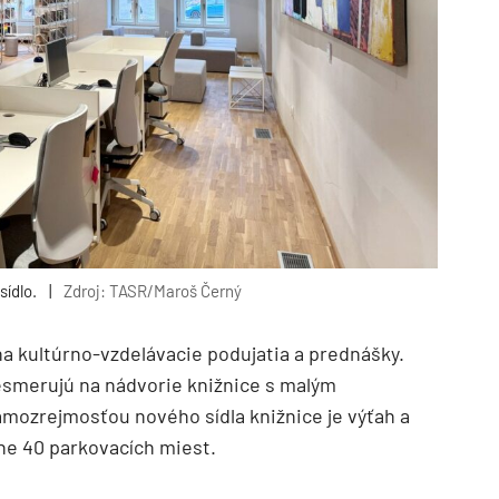
ídlo.
|
Zdroj: TASR/Maroš Černý
na kultúrno-vzdelávacie podujatia a prednášky.
esmerujú na nádvorie knižnice s malým
mozrejmosťou nového sídla knižnice je výťah a
žne 40 parkovacích miest.