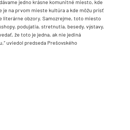
u dávame jedno krásne komunitné miesto, kde
e je na prvom mieste kultúra a kde môžu prísť
je literárne obzory. Samozrejme, toto miesto
hopy, podujatia, stretnutia, besedy, výstavy,
edať, že toto je jedna, ak nie jediná
u,“ uviedol predseda Prešovského
TZB HAUSTECHNIK 3/2026