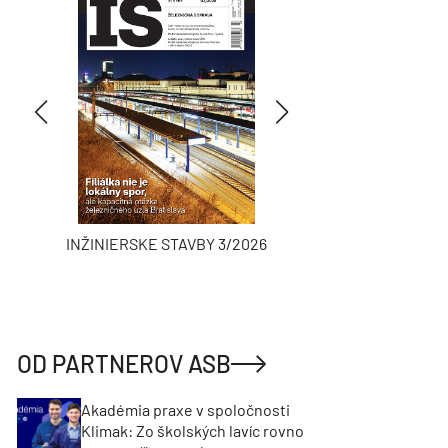
INŽINIERSKE STAVBY 3/2026
ASB
OD PARTNEROV ASB
Akadémia praxe v spoločnosti
Klimak: Zo školských lavíc rovno