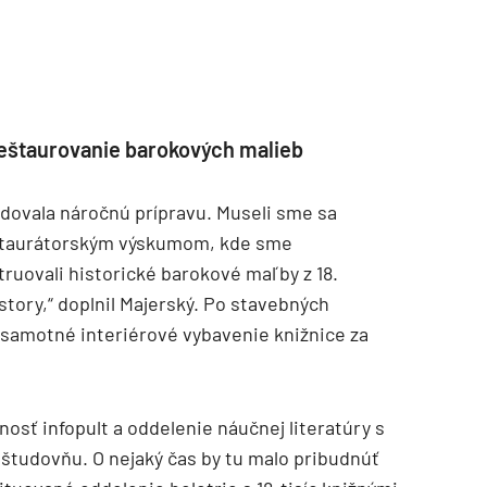
reštaurovanie barokových malieb
žadovala náročnú prípravu. Museli sme sa
eštaurátorským výskumom, kde sme
truovali historické barokové maľby z 18.
estory,“ doplnil Majerský. Po stavebných
 samotné interiérové vybavenie knižnice za
nosť infopult a oddelenie náučnej literatúry s
a študovňu. O nejaký čas by tu malo pribudnúť