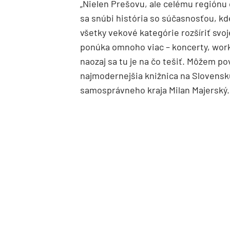
„Nielen Prešovu, ale celému región
sa snúbi história so súčasnosťou, kd
všetky vekové kategórie rozšíriť svo
ponúka omnoho viac – koncerty, works
naozaj sa tu je na čo tešiť. Môžem pov
najmodernejšia knižnica na Slovensk
samosprávneho kraja Milan Majerský.