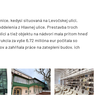
nice, kedysi situovaná na Levočskej ulici,
 oddelenia z Hlavnej ulice. Prestavba troch
ici a tiež objektu na nádvorí mala pritom hneď
kcia za vyše 6,72 milióna eur počítala so
v a zahŕňala práce na zateplení budov, ich