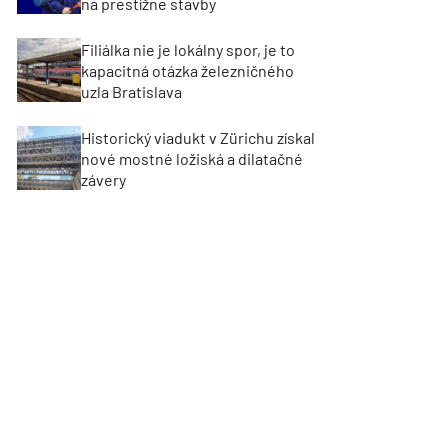
na prestížne stavby
Filiálka nie je lokálny spor, je to
kapacitná otázka železničného
uzla Bratislava
Historický viadukt v Zürichu získal
nové mostné ložiská a dilatačné
závery