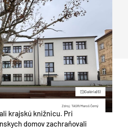
Inžinierske siete
Solárne kolektor
Interiérový dizajn
Bonusy Klubu ASB
Urbanizmus
Manažérsky k
Stavebná technika
Galéria
(6)
Zdroj: TASR/Maroš Černý
i krajskú knižnicu. Pri
nskych domov zachraňovali