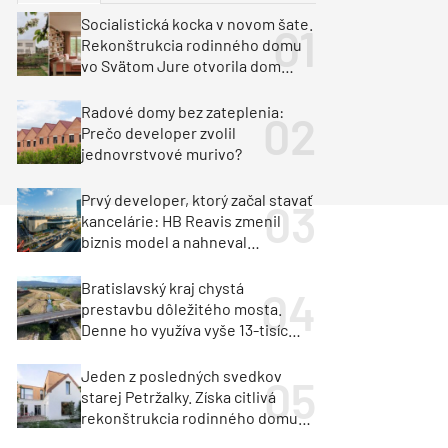
y
Klimatizácia a vetranie
Socialistická kocka v novom šate.
urz Milan Murcka
Rekonštrukcia rodinného domu
vo Svätom Jure otvorila dom
krajine aj svetlu
Radové domy bez zateplenia:
Prečo developer zvolil
jednovrstvové murivo?
Prvý developer, ktorý začal stavať
kancelárie: HB Reavis zmenil
biznis model a nahneval
investorov
Bratislavský kraj chystá
prestavbu dôležitého mosta.
Denne ho využíva vyše 13-tisíc
vozidiel
Jeden z posledných svedkov
starej Petržalky. Získa citlivá
rekonštrukcia rodinného domu
cenu za architektúru?