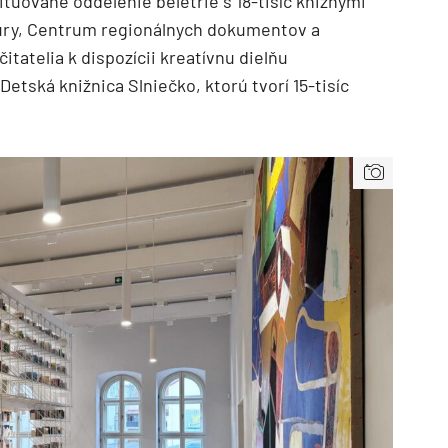
ituované oddelenie beletrie s 18-tisíc knižnými
atúry, Centrum regionálnych dokumentov a
itatelia k dispozícii kreatívnu dielňu
etská knižnica Slniečko, ktorú tvorí 15-tisíc