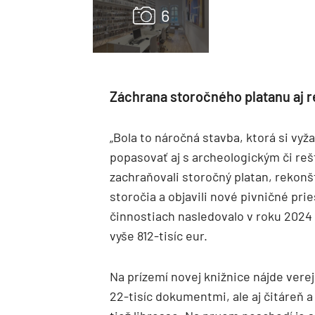
Záchrana storočného platanu aj 
„Bola to náročná stavba, ktorá si vy
popasovať aj s archeologickým či r
zachraňovali storočný platan, rekonš
storočia a objavili nové pivničné pri
činnostiach nasledovalo v roku 2024
vyše 812-tisíc eur.
Na prízemí novej knižnice nájde verej
22-tisíc dokumentmi, ale aj čitáreň 