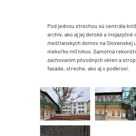
Pod jednou strechou sú centrála kniž
archív, ako aj jej detské a inojazyčné
meštianskych domov na Slovenskej ul
niekoľko míľnikov. Samotná rekonštru
zachovaním pôvodných okien a stropo
fasáde, streche, ako aj v podkroví.