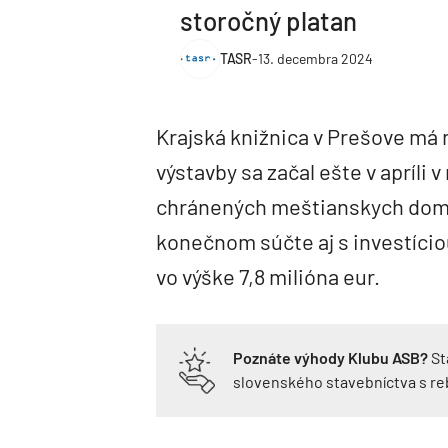
storočný platan
TASR
-
13. decembra 2024
Krajská knižnica v Prešove má 
výstavby sa začal ešte v apríli
chránených meštianskych domov 
konečnom súčte aj s investício
vo výške 7,8 milióna eur.
Poznáte výhody Klubu ASB?
St
slovenského stavebníctva s r