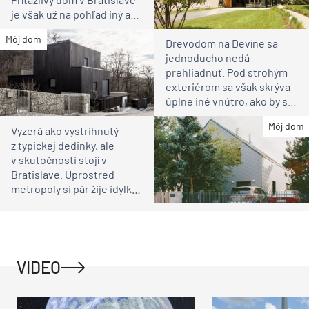
je však už na pohľad iný ako
susedia
Môj dom
Drevodom na Devíne sa
jednoducho nedá
prehliadnuť. Pod strohým
exteriérom sa však skrýva
úplne iné vnútro, ako by ste
čakali
Môj dom
Vyzerá ako vystrihnutý
z typickej dedinky, ale
v skutočnosti stojí v
Bratislave. Uprostred
metropoly si pár žije idylku
ako na vidieku
VIDEO