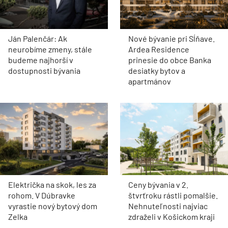
Ján Palenčár: Ak
Nové bývanie pri Sĺňave.
neurobíme zmeny, stále
Ardea Residence
budeme najhorší v
prinesie do obce Banka
dostupnosti bývania
desiatky bytov a
apartmánov
Električka na skok, les za
Ceny bývania v 2.
rohom. V Dúbravke
štvrťroku rástli pomalšie.
vyrastie nový bytový dom
Nehnuteľnosti najviac
Zelka
zdraželi v Košickom kraji