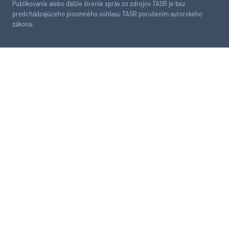
Publikovanie alebo ďalšie šírenie správ zo zdrojov TASR je bez
predchádzajúceho písomného súhlasu TASR porušením autorského
zákona.