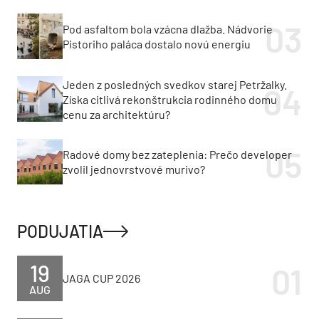
Pod asfaltom bola vzácna dlažba. Nádvorie
Pistoriho paláca dostalo novú energiu
Jeden z posledných svedkov starej Petržalky.
Získa citlivá rekonštrukcia rodinného domu
cenu za architektúru?
Radové domy bez zateplenia: Prečo developer
zvolil jednovrstvové murivo?
PODUJATIA
19
JAGA CUP 2026
AUG