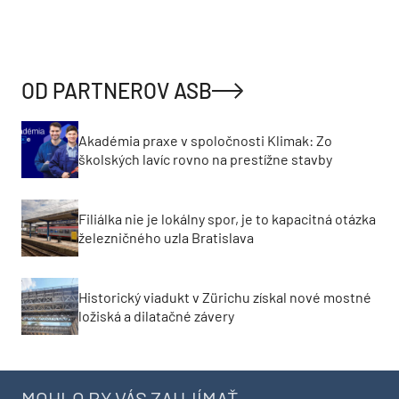
OD PARTNEROV ASB
Akadémia praxe v spoločnosti Klimak: Zo
školských lavíc rovno na prestížne stavby
Filiálka nie je lokálny spor, je to kapacitná otázka
železničného uzla Bratislava
Historický viadukt v Zürichu získal nové mostné
ložiská a dilatačné závery
MOHLO BY VÁS ZAUJÍMAŤ