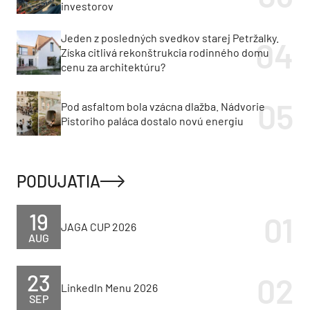
investorov
Jeden z posledných svedkov starej Petržalky.
Získa citlivá rekonštrukcia rodinného domu
cenu za architektúru?
Pod asfaltom bola vzácna dlažba. Nádvorie
Pistoriho paláca dostalo novú energiu
PODUJATIA
19
JAGA CUP 2026
AUG
23
LinkedIn Menu 2026
SEP