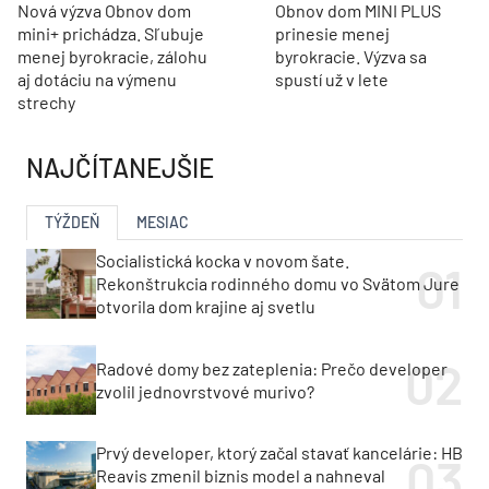
Nová výzva Obnov dom
Obnov dom MINI PLUS
mini+ prichádza. Sľubuje
prinesie menej
menej byrokracie, zálohu
byrokracie. Výzva sa
aj dotáciu na výmenu
spustí už v lete
strechy
NAJČÍTANEJŠIE
TÝŽDEŇ
MESIAC
Socialistická kocka v novom šate.
Rekonštrukcia rodinného domu vo Svätom Jure
otvorila dom krajine aj svetlu
Radové domy bez zateplenia: Prečo developer
zvolil jednovrstvové murivo?
Prvý developer, ktorý začal stavať kancelárie: HB
Reavis zmenil biznis model a nahneval