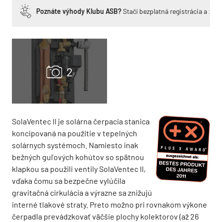
Poznáte výhody Klubu ASB?
Stačí bezplatná registrácia a zí
SolaVentec II je solárna čerpacia stanica
koncipovaná na použitie v tepelných
solárnych systémoch. Namiesto inak
bežných guľových kohútov so spätnou
klapkou sa použili ventily SolaVentec II,
vďaka čomu sa bezpečne vylúčila
gravitačná cirkulácia a výrazne sa znižujú
interné tlakové straty. Preto možno pri rovnakom výkone
čerpadla prevádzkovať väčšie plochy kolektorov (až 26