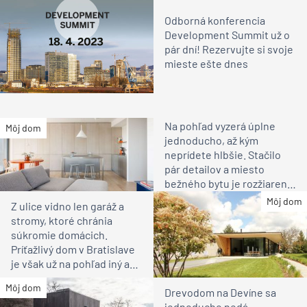
Odborná konferencia
Development Summit už o
pár dní! Rezervujte si svoje
mieste ešte dnes
Na pohľad vyzerá úplne
Môj dom
jednoducho, až kým
neprídete hlbšie. Stačilo
pár detailov a miesto
bežného bytu je rozžiarené
bývanie pre rodinu
Môj dom
Z ulice vidno len garáž a
stromy, ktoré chránia
súkromie domácich.
Príťažlivý dom v Bratislave
je však už na pohľad iný ako
susedia
Môj dom
Drevodom na Devíne sa
jednoducho nedá