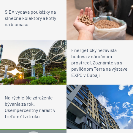
SIEA vydáva poukážky na
slnečné kolektory a kotly
na biomasu
Energeticky nezávislá
budova v náročnom
prostredí. Zoznámte sa s
pavilónom Terra na výstave
EXPO v Dubaji
Najrýchlejšie zdraženie
bývania za rok.
Osempercentný nárast v
treťom štvrťroku