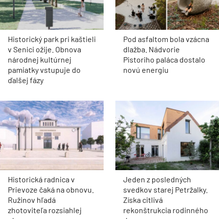
Historický park pri kaštieli
Pod asfaltom bola vzácna
v Senici ožije. Obnova
dlažba. Nádvorie
národnej kultúrnej
Pistoriho paláca dostalo
pamiatky vstupuje do
novú energiu
ďalšej fázy
Historická radnica v
Jeden z posledných
Prievoze čaká na obnovu.
svedkov starej Petržalky.
Ružinov hľadá
Získa citlivá
zhotoviteľa rozsiahlej
rekonštrukcia rodinného