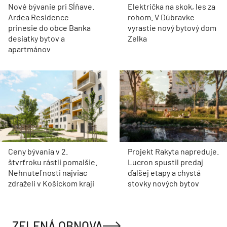
Nové bývanie pri Sĺňave.
Električka na skok, les za
Ardea Residence
rohom. V Dúbravke
prinesie do obce Banka
vyrastie nový bytový dom
desiatky bytov a
Zelka
apartmánov
Ceny bývania v 2.
Projekt Rakyta napreduje.
štvrťroku rástli pomalšie.
Lucron spustil predaj
Nehnuteľnosti najviac
ďalšej etapy a chystá
zdraželi v Košickom kraji
stovky nových bytov
ZELENÁ OBNOVA