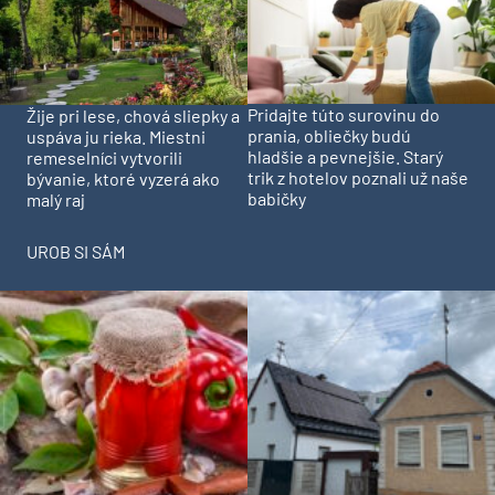
Pridajte túto surovinu do
Žije pri lese, chová sliepky a
prania, obliečky budú
uspáva ju rieka. Miestni
hladšie a pevnejšie. Starý
remeselníci vytvorili
trik z hotelov poznali už naše
bývanie, ktoré vyzerá ako
babičky
malý raj
UROB SI SÁM