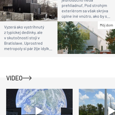
prehliadnuť. Pod strohým
exteriérom sa však skrýva
úplne iné vnútro, ako by ste
čakali
Môj dom
Vyzerá ako vystrihnutý
z typickej dedinky, ale
v skutočnosti stojí v
Bratislave. Uprostred
metropoly si pár žije idylku
ako na vidieku
VIDEO