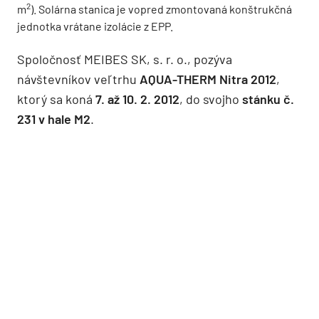
2
m
). Solárna stanica je vopred zmontovaná konštrukčná
jednotka vrátane izolácie z EPP.
Spoločnosť MEIBES SK, s. r. o., pozýva
návštevníkov veľtrhu
AQUA-THERM Nitra 2012
,
ktorý sa koná
7. až 10. 2. 2012
, do svojho
stánku č.
231 v hale M2
.