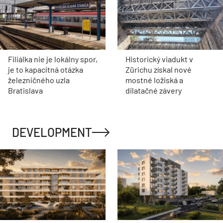
Filiálka nie je lokálny spor,
Historický viadukt v
je to kapacitná otázka
Zürichu získal nové
železničného uzla
mostné ložiská a
Bratislava
dilatačné závery
DEVELOPMENT