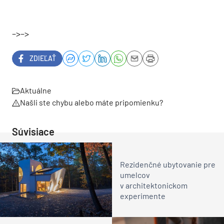
–>–>
ZDIEĽAŤ
Aktuálne
Našli ste chybu alebo máte pripomienku?
Súvisiace
Rezidenčné ubytovanie pre
umelcov
v architektonickom
experimente