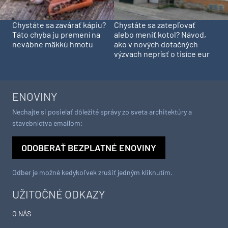
Chystáte sa zavárať kápiu?
Chystáte sa zatepľovať
Táto chyba ju premení na
alebo meniť kotol? Návod,
nevábne mäkkú hmotu
ako v nových dotačných
výzvach neprísť o tisíce eur
ENOVINY
Nechajte si posielať dôležité správy zo sveta architektúry a
stavebníctva emailom:
ODOBERAŤ BEZPLATNÉ ENOVINY
Odber je možné kedykoľvek zrušiť jedným kliknutím.
UŽITOČNÉ ODKAZY
O NÁS