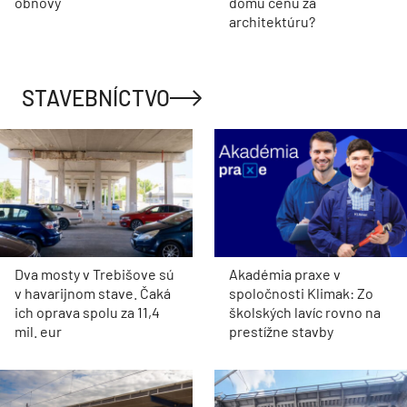
obnovy
domu cenu za
architektúru?
STAVEBNÍCTVO
Dva mosty v Trebišove sú
Akadémia praxe v
v havarijnom stave. Čaká
spoločnosti Klimak: Zo
ich oprava spolu za 11,4
školských lavíc rovno na
mil. eur
prestížne stavby