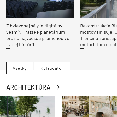
Z hviezdnej sály je digitálny
Rekonštrukcia Bi
vesmír. Pražské planetárium
mostov finišuje. 
prešlo najväčšou premenou vo
Trenčíne sprístup
svojej histórii
motoristom o pol 
Všetky
Kolaudátor
ARCHITEKTÚRA