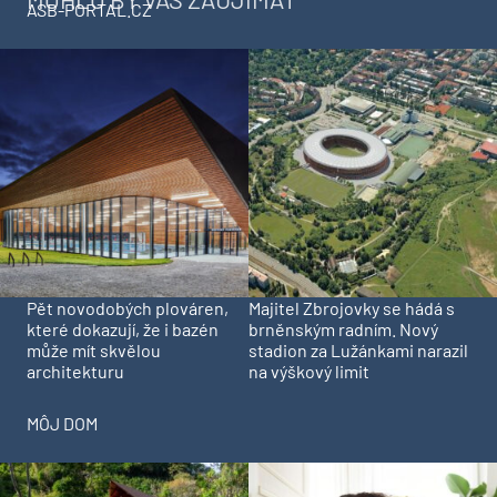
ASB-PORTAL.CZ
Pět novodobých plováren,
Majitel Zbrojovky se hádá s
které dokazují, že i bazén
brněnským radním. Nový
může mít skvělou
stadion za Lužánkami narazil
architekturu
na výškový limit
MÔJ DOM