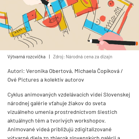
Výtvarná rozcvička
|
Zdroj: Národná cena za dizajn
Autori: Veronika Obertová, Michaela Čopíková /
Ové Pictures a kolektív autorov
Cyklus animovaných vzdelávacích videí Slovenskej
národnej galérie vťahuje žiakov do sveta
vizuálneho umenia prostredníctvom šiestich
aktuálnych tém a tvorivých workshopov.
Animované videá približujú zdigitalizované
výtvarné diela zo zbierok slovenských galérií a