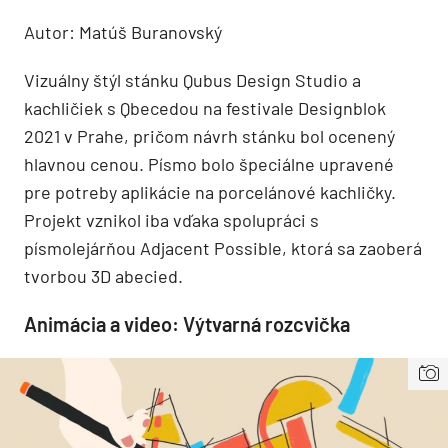
Autor: Matúš Buranovský
Vizuálny štýl stánku Qubus Design Studio a
kachličiek s Qbecedou na festivale Designblok
2021 v Prahe, pričom návrh stánku bol ocenený
hlavnou cenou. Písmo bolo špeciálne upravené
pre potreby aplikácie na porcelánové kachličky.
Projekt vznikol iba vďaka spolupráci s
písmolejárňou Adjacent Possible, ktorá sa zaoberá
tvorbou 3D abecied.
Animácia a video: Výtvarná rozcvička