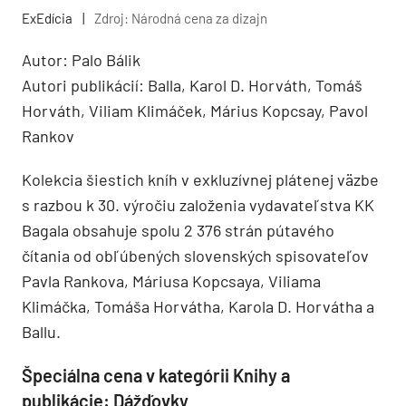
ExEdícia
|
Zdroj: Národná cena za dizajn
Autor: Palo Bálik
Autori publikácií: Balla, Karol D. Horváth, Tomáš
Horváth, Viliam Klimáček, Márius Kopcsay, Pavol
Rankov
Kolekcia šiestich kníh v exkluzívnej plátenej väzbe
s razbou k 30. výročiu založenia vydavateľstva KK
Bagala obsahuje spolu 2 376 strán pútavého
čítania od obľúbených slovenských spisovateľov
Pavla Rankova, Máriusa Kopcsaya, Viliama
Klimáčka, Tomáša Horvátha, Karola D. Horvátha a
Ballu.
Špeciálna cena v kategórii Knihy a
publikácie: Dážďovky