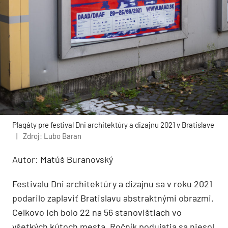
Plagáty pre festival Dni architektúry a dizajnu 2021 v Bratislave
|
Zdroj: Lubo Baran
Autor: Matúš Buranovský
Festivalu Dni architektúry a dizajnu sa v roku 2021
podarilo zaplaviť Bratislavu abstraktnými obrazmi.
Celkovo ich bolo 22 na 56 stanovištiach vo
všetkých kútoch mesta. Ročník podujatia sa niesol