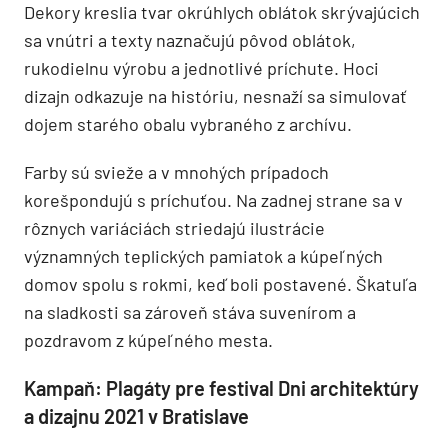
Dekory kreslia tvar okrúhlych oblátok skrývajúcich
sa vnútri a texty naznačujú pôvod oblátok,
rukodielnu výrobu a jednotlivé príchute. Hoci
dizajn odkazuje na históriu, nesnaží sa simulovať
dojem starého obalu vybraného z archívu.
Farby sú svieže a v mnohých prípadoch
korešpondujú s príchuťou. Na zadnej strane sa v
rôznych variáciách striedajú ilustrácie
významných teplických pamiatok a kúpeľných
domov spolu s rokmi, keď boli postavené. Škatuľa
na sladkosti sa zároveň stáva suvenírom a
pozdravom z kúpeľného mesta.
Kampaň: Plagáty pre festival Dni architektúry
a dizajnu 2021 v Bratislave