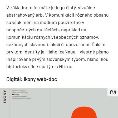
V základnom formáte je logo čistý, vizuálne
abstrahovaný erb. V komunikácii rôzneho obsahu
sa však mení na médium použiteľné v
nespočetných mutáciách, napríklad na
komunikáciu rôznych všeobecných oznamov,
sezónnych slávností, akcií či upozornení. Ďalším
prvkom identity je HlaholicaNeue – vlastné písmo
inšpirované prvým slovanským typom, hlaholikou,
historicky silne spätým s Nitrou.
Digitál: Ikony web-doc