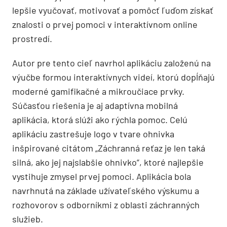
lepšie vyučovať, motivovať a pomôcť ľuďom získať
znalosti o prvej pomoci v interaktívnom online
prostredí.
Autor pre tento cieľ navrhol aplikáciu založenú na
výučbe formou interaktívnych videí, ktorú dopĺňajú
moderné gamifikačné a mikroučiace prvky.
Súčasťou riešenia je aj adaptívna mobilná
aplikácia, ktorá slúži ako rýchla pomoc. Celú
aplikáciu zastrešuje logo v tvare ohnivka
inšpirované citátom „Záchranná reťaz je len taká
silná, ako jej najslabšie ohnivko”, ktoré najlepšie
vystihuje zmysel prvej pomoci. Aplikácia bola
navrhnutá na základe užívateľského výskumu a
rozhovorov s odborníkmi z oblasti záchranných
služieb.