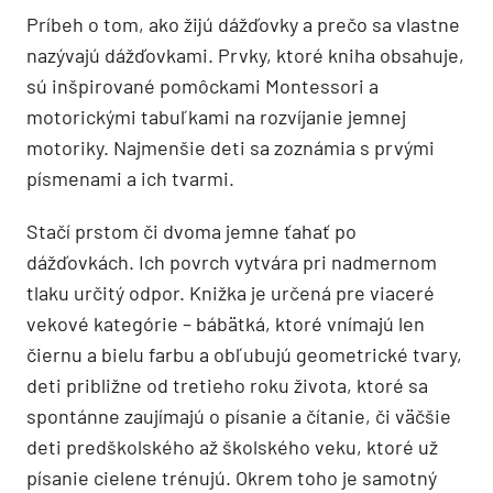
Príbeh o tom, ako žijú dážďovky a prečo sa vlastne
nazývajú dážďovkami. Prvky, ktoré kniha obsahuje,
sú inšpirované pomôckami Montessori a
motorickými tabuľkami na rozvíjanie jemnej
motoriky. Najmenšie deti sa zoznámia s prvými
písmenami a ich tvarmi.
Stačí prstom či dvoma jemne ťahať po
dážďovkách. Ich povrch vytvára pri nadmernom
tlaku určitý odpor. Knižka je určená pre viaceré
vekové kategórie – bábätká, ktoré vnímajú len
čiernu a bielu farbu a obľubujú geometrické tvary,
deti približne od tretieho roku života, ktoré sa
spontánne zaujímajú o písanie a čítanie, či väčšie
deti predškolského až školského veku, ktoré už
písanie cielene trénujú. Okrem toho je samotný