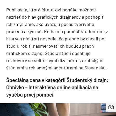
Publikácia, ktorá čitateľovi ponúka možnosť
nazrieť do hláv grafických dizajnérov a pochopiť
ich zmýšľanie, ako uvažujú počas tvorivého
procesu a kým sú. Kniha má pomôcť študentom, z
ktorých niektorí nevedia, čo presne by chceli po
štúdiu robiť, nasmerovať ich budúcu prax v
grafickom dizajne. Štúdia štúdií obsahuje
rozhovory so solitérnymi dizajnérmi, grafickými
štúdiami a reklamnými agentúrami na Slovensku.
Špeciálna cena v kategórii Študentský dizajn:
Ohnivko – Interaktívna online aplikácia na
výučbu prvej pomoci