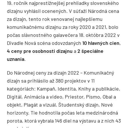
19. ročník najprestížnejšej prehliadky slovenského
dizajnu vyhlásil ocenených. V súťaži Národná cena
za dizajn, tento rok venovanej najlepšiemu
komunikačnému dizajnu za roky 2020 a 2021, bolo
počas slávnostného galavečera 18. októbra 2022 v
Divadle Nová scéna odovzdaných
10 hlavných cien
,
4 ceny pre osobnosti dizajnu
a
2 špeciálne
uznania
.
Do Národnej ceny za dizajn 2022 – Komunikačný
dizajn sa prihlásilo až 380 projektov v 11
kategóriách: Kampaň, Identita, Knihy a publikácie,
Digitál, Animácia a video, Priestor, Písmo, Obal a
objekt, Plagát a vizuál, Študentský dizajn, Nové
horizonty. Tie hodnotila počas leta medzinárodná
porota, ktorá vybrala 146 diel na výstavu a z nich 43