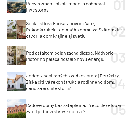
Reavis zmenil biznis model a nahneval
investorov
Socialistická kocka v novom šate.
Rekonštrukcia rodinného domu vo Svätom Jure
otvorila dom krajine aj svetlu
Pod asfaltom bola vzácna dlažba. Nádvorie
Pistoriho paláca dostalo novú energiu
Jeden z posledných svedkov starej Petržalky.
Získa citlivá rekonštrukcia rodinného domu
cenu za architektúru?
Radové domy bez zateplenia: Prečo developer
zvolil jednovrstvové murivo?