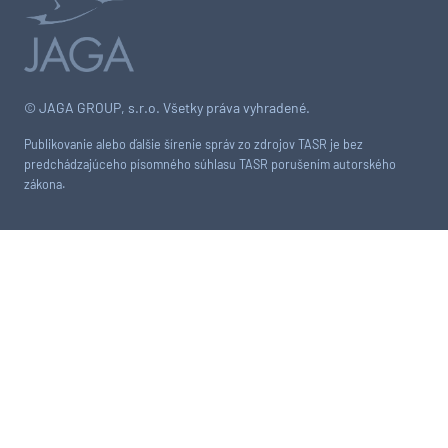
© JAGA GROUP, s.r.o. Všetky práva vyhradené.
Publikovanie alebo ďalšie šírenie správ zo zdrojov TASR je bez
predchádzajúceho písomného súhlasu TASR porušením autorského
zákona.