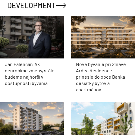
DEVELOPMENT
Ján Palenčár: Ak
Nové bývanie pri Sĺňave.
neurobíme zmeny, stále
Ardea Residence
budeme najhorší v
prinesie do obce Banka
dostupnosti bývania
desiatky bytov a
apartmánov