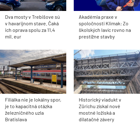
Dva mosty v Trebišove sú
Akadémia praxe v
v havarijnom stave. Čaká
spoločnosti Klimak: Zo
ich oprava spolu za 11,4
školských lavíc rovno na
mil. eur
prestížne stavby
Filiálka nie je lokálny spor,
Historický viadukt v
je to kapacitná otázka
Zürichu získal nové
železničného uzla
mostné ložiská a
Bratislava
dilatačné závery