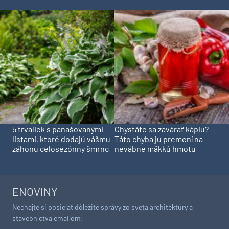
5 trvaliek s panašovanými
Chystáte sa zavárať kápiu?
listami, ktoré dodajú vášmu
Táto chyba ju premení na
záhonu celosezónny šmrnc
nevábne mäkkú hmotu
ENOVINY
Nechajte si posielať dôležité správy zo sveta architektúry a
stavebníctva emailom: