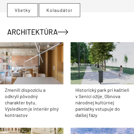
Všetky
Kolaudátor
ARCHITEKTÚRA
Zmenili dispozíciu a
Historický park pri kaštieli
odkryli pôvodný
v Senici ožije. Obnova
charakter bytu.
národnej kultúrnej
Výsledkom je interiér plný
pamiatky vstupuje do
kontrastov
ďalšej fázy