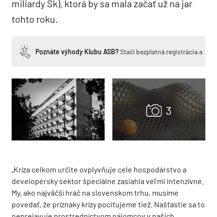
miliardy Sk), ktorá by sa mala začať už na jar
tohto roku.
Poznáte výhody Klubu ASB?
Stačí bezplatná registrácia a zí
„Kríza celkom určite ovplyvňuje cele hospodárstvo a
developérsky sektor špeciálne zasiahla veľmi intenzívne.
My, ako najväčší hráč na slovenskom trhu, musíme
povedať, že príznaky krízy pociťujeme tiež. Našťastie sa to
neprejavuje prostredníctvom nájomcov v našich