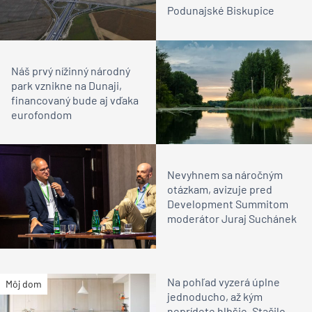
Podunajské Biskupice
Náš prvý nížinný národný
park vznikne na Dunaji,
financovaný bude aj vďaka
eurofondom
Nevyhnem sa náročným
otázkam, avizuje pred
Development Summitom
moderátor Juraj Suchánek
Na pohľad vyzerá úplne
Môj dom
jednoducho, až kým
neprídete hlbšie. Stačilo