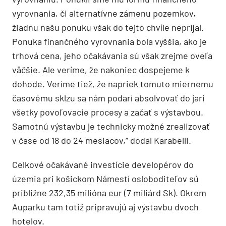
vyrovnania, či alternatívne zámenu pozemkov,
žiadnu našu ponuku však do tejto chvíle neprijal.
Ponuka finančného vyrovnania bola vyššia, ako je
trhová cena, jeho očakávania sú však zrejme oveľa
väčšie. Ale veríme, že nakoniec dospejeme k
dohode. Veríme tiež, že napriek tomuto miernemu
časovému sklzu sa nám podarí absolvovať do jari
všetky povoľovacie procesy a začať s výstavbou.
Samotnú výstavbu je technicky možné zrealizovať
v čase od 18 do 24 mesiacov,“ dodal Karabelli.
Celkové očakávané investície developérov do
územia pri košickom Námestí osloboditeľov sú
približne 232,35 milióna eur (7 miliárd Sk). Okrem
Auparku tam totiž pripravujú aj výstavbu dvoch
hotelov.