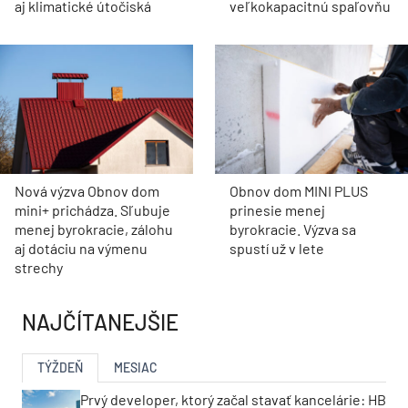
aj klimatické útočiská
veľkokapacitnú spaľovňu
Nová výzva Obnov dom
Obnov dom MINI PLUS
mini+ prichádza. Sľubuje
prinesie menej
menej byrokracie, zálohu
byrokracie. Výzva sa
aj dotáciu na výmenu
spustí už v lete
strechy
NAJČÍTANEJŠIE
TÝŽDEŇ
MESIAC
Prvý developer, ktorý začal stavať kancelárie: HB