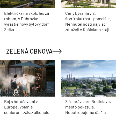
Električka na skok, les za
Ceny bývania v 2.
rohom. V Dúbravke
štvrťroku rástli pomalšie.
vyrastie nový bytový dom
Nehnuteľnosti najviac
Zelka
zdraželi v Košickom kraji
ZELENÁ OBNOVA
Boj s horúčavami v
Zlá správa pre Bratislavu,
Európe: volanie
mesto odkazuje:
seniorom, zákaz alkoholu
Nepotrebujeme ďalšiu