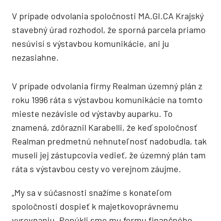
V prípade odvolania spoločnosti MA.GI.CA Krajský
stavebný úrad rozhodol, že sporná parcela priamo
nesúvisí s výstavbou komunikácie, ani ju
nezasiahne.
V prípade odvolania firmy Realman územný plán z
roku 1996 ráta s výstavbou komunikácie na tomto
mieste nezávisle od výstavby auparku. To
znamená, zdôraznil Karabelli, že keď spoločnosť
Realman predmetnú nehnuteľnosť nadobudla, tak
museli jej zástupcovia vedieť, že územný plán tam
ráta s výstavbou cesty vo verejnom záujme.
„My sa v súčasnosti snažíme s konateľom
spoločnosti dospieť k majetkovoprávnemu
vyrovnaniu. Ponúkli sme mu formu finančného