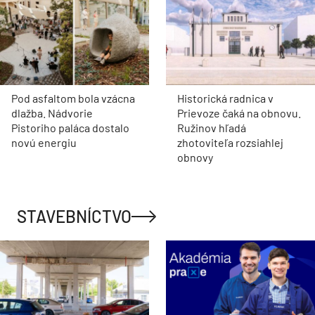
Pod asfaltom bola vzácna
Historická radnica v
dlažba. Nádvorie
Prievoze čaká na obnovu.
Pistoriho paláca dostalo
Ružinov hľadá
novú energiu
zhotoviteľa rozsiahlej
obnovy
STAVEBNÍCTVO