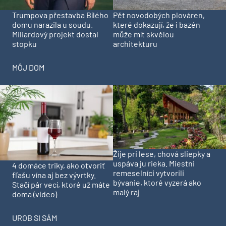
Trumpova přestavba Bílého
Pět novodobých plováren,
domu narazila u soudu.
které dokazují, že i bazén
Miliardový projekt dostal
může mít skvělou
stopku
architekturu
MÔJ DOM
Žije pri lese, chová sliepky a
uspáva ju rieka. Miestni
4 domáce triky, ako otvoriť
remeselníci vytvorili
fľašu vína aj bez vývrtky.
bývanie, ktoré vyzerá ako
Stačí pár vecí, ktoré už máte
malý raj
doma (video)
UROB SI SÁM