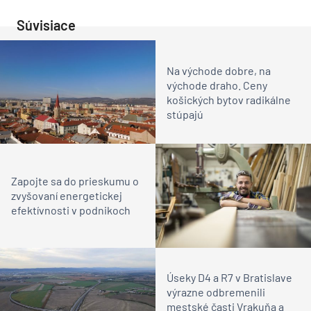
Súvisiace
Na východe dobre, na
východe draho. Ceny
košických bytov radikálne
stúpajú
Zapojte sa do prieskumu o
zvyšovaní energetickej
efektívnosti v podnikoch
Úseky D4 a R7 v Bratislave
výrazne odbremenili
mestské časti Vrakuňa a