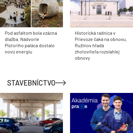
Pod asfaltom bola vzácna
Historická radnica v
dlažba. Nádvorie
Prievoze čaká na obnovu.
Pistoriho paláca dostalo
Ružinov hľadá
novú energiu
zhotoviteľa rozsiahlej
obnovy
STAVEBNÍCTVO