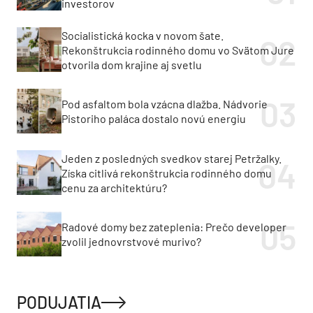
investorov
Socialistická kocka v novom šate.
Rekonštrukcia rodinného domu vo Svätom Jure
otvorila dom krajine aj svetlu
Pod asfaltom bola vzácna dlažba. Nádvorie
Pistoriho paláca dostalo novú energiu
Jeden z posledných svedkov starej Petržalky.
Získa citlivá rekonštrukcia rodinného domu
cenu za architektúru?
Radové domy bez zateplenia: Prečo developer
zvolil jednovrstvové murivo?
PODUJATIA