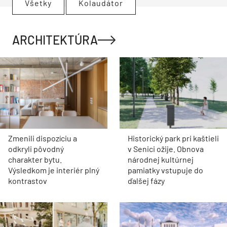
Všetky
Kolaudátor
ARCHITEKTÚRA
Zmenili dispozíciu a
Historický park pri kaštieli
odkryli pôvodný
v Senici ožije. Obnova
charakter bytu.
národnej kultúrnej
Výsledkom je interiér plný
pamiatky vstupuje do
kontrastov
ďalšej fázy