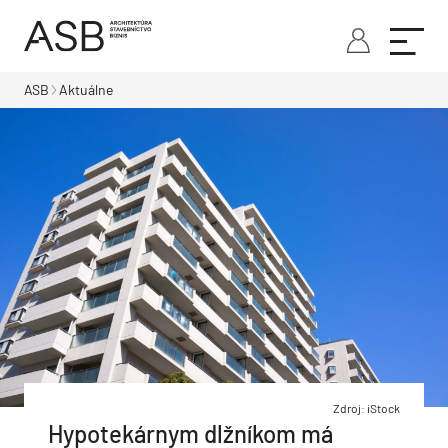
ASB
Aktuálne
Zdroj: iStock
Hypotekárnym dlžníkom má