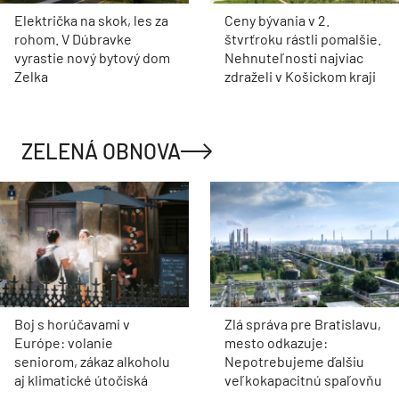
Električka na skok, les za
Ceny bývania v 2.
rohom. V Dúbravke
štvrťroku rástli pomalšie.
vyrastie nový bytový dom
Nehnuteľnosti najviac
Zelka
zdraželi v Košickom kraji
ZELENÁ OBNOVA
Boj s horúčavami v
Zlá správa pre Bratislavu,
Európe: volanie
mesto odkazuje:
seniorom, zákaz alkoholu
Nepotrebujeme ďalšiu
aj klimatické útočiská
veľkokapacitnú spaľovňu