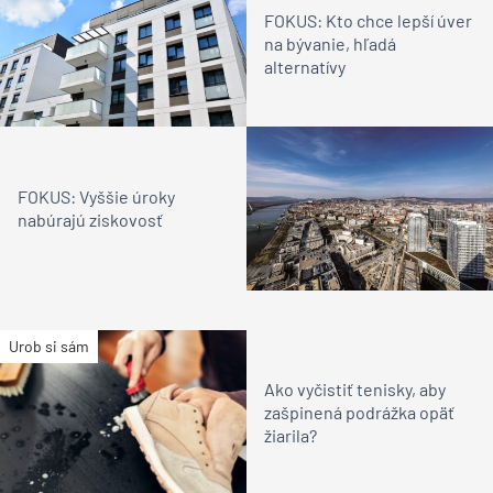
FOKUS: Kto chce lepší úver
na bývanie, hľadá
alternatívy
FOKUS: Vyššie úroky
nabúrajú ziskovosť
Urob si sám
Ako vyčistiť tenisky, aby
zašpinená podrážka opäť
žiarila?