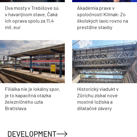
Dva mosty v Trebišove sú
Akadémia praxe v
v havarijnom stave. Čaká
spoločnosti Klimak: Zo
ich oprava spolu za 11,4
školských lavíc rovno na
mil. eur
prestížne stavby
Filiálka nie je lokálny spor,
Historický viadukt v
je to kapacitná otázka
Zürichu získal nové
železničného uzla
mostné ložiská a
Bratislava
dilatačné závery
DEVELOPMENT