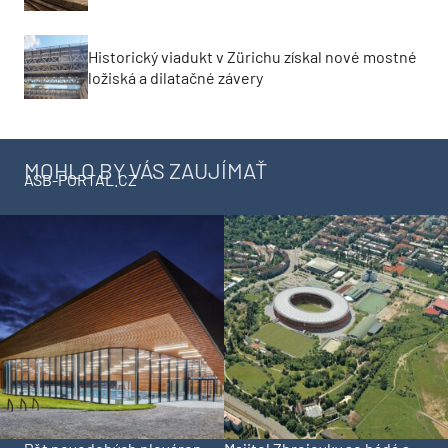
Historický viadukt v Zürichu získal nové mostné
ložiská a dilatačné závery
MOHLO BY VÁS ZAUJÍMAŤ
ASB-PORTAL.CZ