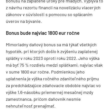
bonusu na zaplatené úroky pre mladých. Vyplýva to
z návrhu rezortu financií na novelizáciu viacerých
zákonov v súvislosti s pomocou so splácaním
úverov na bývanie.
Bonus bude najviac 1800 eur ročne
Mimoriadny daňový bonus sa má týkať všetkých
hypoték, pri ktorých došlo k zvýšeniu zaplatenej
splátky v roku 2023 oproti roku 2022. Jeho výška
má byť 75 % rozdielu medzi splátkami, najviac však
v sume 1800 eur ročne. Podmienkou jeho
uplatnenia je výška ročného zdaniteľného príjmu
za predchádzajúce zdaňovacie obdobie najviac vo
výške 1,6-násobku priemernej mesačnej mzdy
zamestnanca, pričom daňovník nesmie
nehnuteľnosť prenajímať.