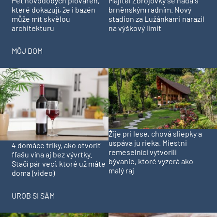
Pět novodobých plováren,
Majitel Zbrojovky se hádá s
které dokazují, že i bazén
brněnským radním. Nový
může mít skvělou
stadion za Lužánkami narazil
architekturu
na výškový limit
MÔJ DOM
Žije pri lese, chová sliepky a
uspáva ju rieka. Miestni
4 domáce triky, ako otvoriť
remeselníci vytvorili
fľašu vína aj bez vývrtky.
bývanie, ktoré vyzerá ako
Stačí pár vecí, ktoré už máte
malý raj
doma (video)
UROB SI SÁM