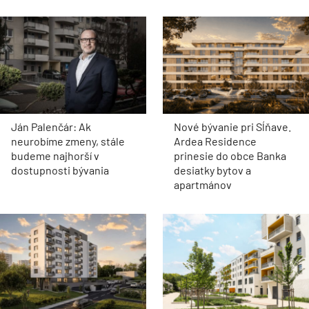
Ján Palenčár: Ak
Nové bývanie pri Sĺňave.
neurobíme zmeny, stále
Ardea Residence
budeme najhorší v
prinesie do obce Banka
dostupnosti bývania
desiatky bytov a
apartmánov