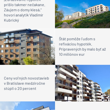
prišlo takmer nečakane.
Záujem o domy klesá,“
hovorí analytik Vladimír
Kubrický
Štát pomôže ľuďom s
refixáciou hypoték.
Pripravených by malo byť až
10 miliónov eur
Ceny voľných novostavieb
v Bratislave medziročne
stúpli o 20 percent