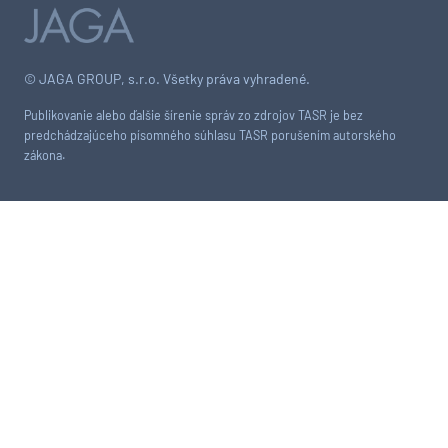
© JAGA GROUP, s.r.o. Všetky práva vyhradené.
Publikovanie alebo ďalšie šírenie správ zo zdrojov TASR je bez
predchádzajúceho písomného súhlasu TASR porušením autorského
zákona.