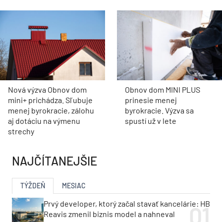
Nová výzva Obnov dom
Obnov dom MINI PLUS
mini+ prichádza. Sľubuje
prinesie menej
menej byrokracie, zálohu
byrokracie. Výzva sa
aj dotáciu na výmenu
spustí už v lete
strechy
NAJČÍTANEJŠIE
TÝŽDEŇ
MESIAC
Prvý developer, ktorý začal stavať kancelárie: HB
Reavis zmenil biznis model a nahneval