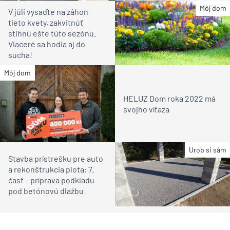
Môj dom
V júli vysaďte na záhon
tieto kvety, zakvitnúť
stihnú ešte túto sezónu.
Viaceré sa hodia aj do
sucha!
Môj dom
HELUZ Dom roka 2022 má
svojho víťaza
Urob si sám
Stavba prístrešku pre auto
a rekonštrukcia plota: 7.
časť – príprava podkladu
pod betónovú dlažbu