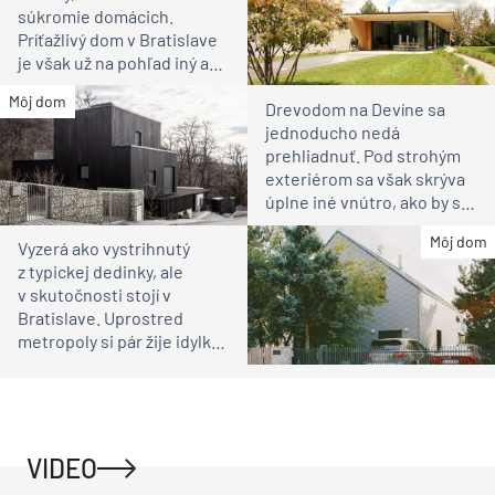
súkromie domácich.
Príťažlivý dom v Bratislave
je však už na pohľad iný ako
susedia
Môj dom
Drevodom na Devíne sa
jednoducho nedá
prehliadnuť. Pod strohým
exteriérom sa však skrýva
úplne iné vnútro, ako by ste
čakali
Môj dom
Vyzerá ako vystrihnutý
z typickej dedinky, ale
v skutočnosti stojí v
Bratislave. Uprostred
metropoly si pár žije idylku
ako na vidieku
VIDEO