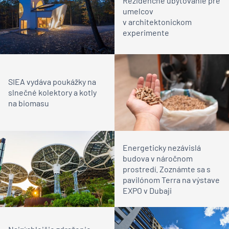
Rezidenčné ubytovanie pre
umelcov
v architektonickom
experimente
SIEA vydáva poukážky na
slnečné kolektory a kotly
na biomasu
Energeticky nezávislá
budova v náročnom
prostredí. Zoznámte sa s
pavilónom Terra na výstave
EXPO v Dubaji