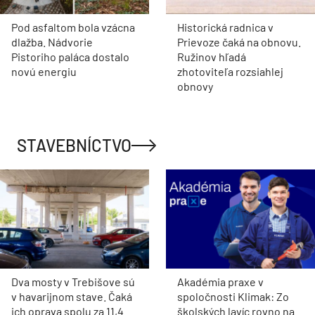
Pod asfaltom bola vzácna
Historická radnica v
dlažba. Nádvorie
Prievoze čaká na obnovu.
Pistoriho paláca dostalo
Ružinov hľadá
novú energiu
zhotoviteľa rozsiahlej
obnovy
STAVEBNÍCTVO
Dva mosty v Trebišove sú
Akadémia praxe v
v havarijnom stave. Čaká
spoločnosti Klimak: Zo
ich oprava spolu za 11,4
školských lavíc rovno na