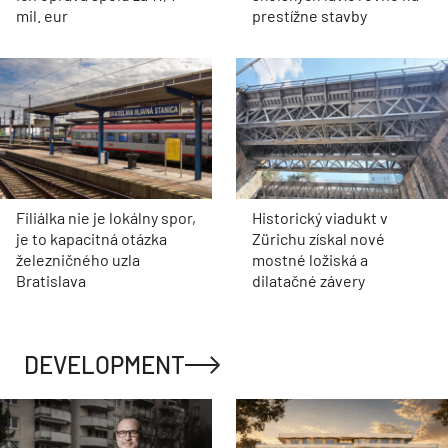
mil. eur
prestížne stavby
Filiálka nie je lokálny spor,
Historický viadukt v
je to kapacitná otázka
Zürichu získal nové
železničného uzla
mostné ložiská a
Bratislava
dilatačné závery
DEVELOPMENT