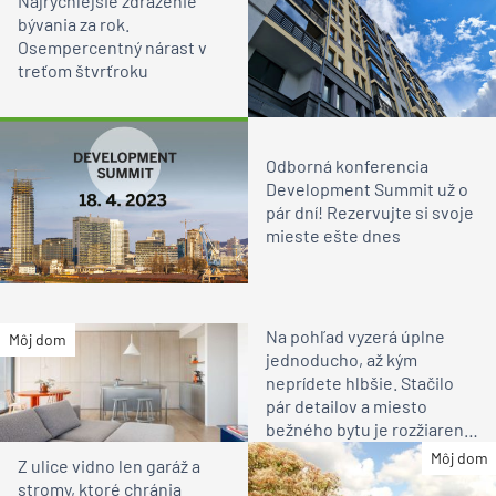
Najrýchlejšie zdraženie
bývania za rok.
Osempercentný nárast v
treťom štvrťroku
Odborná konferencia
Development Summit už o
pár dní! Rezervujte si svoje
mieste ešte dnes
Na pohľad vyzerá úplne
Môj dom
jednoducho, až kým
neprídete hlbšie. Stačilo
pár detailov a miesto
bežného bytu je rozžiarené
bývanie pre rodinu
Môj dom
Z ulice vidno len garáž a
stromy, ktoré chránia