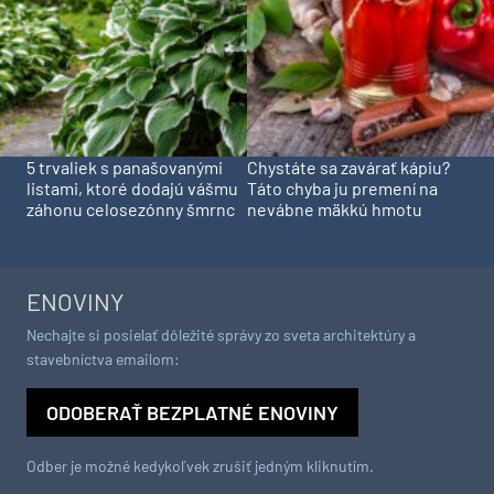
5 trvaliek s panašovanými
Chystáte sa zavárať kápiu?
listami, ktoré dodajú vášmu
Táto chyba ju premení na
záhonu celosezónny šmrnc
nevábne mäkkú hmotu
ENOVINY
Nechajte si posielať dôležité správy zo sveta architektúry a
stavebníctva emailom:
ODOBERAŤ BEZPLATNÉ ENOVINY
Odber je možné kedykoľvek zrušiť jedným kliknutím.