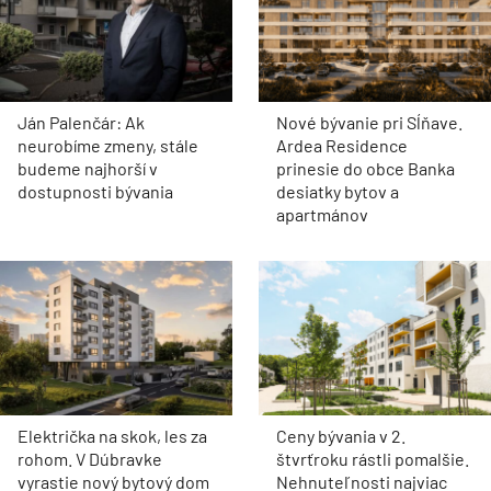
Ján Palenčár: Ak
Nové bývanie pri Sĺňave.
neurobíme zmeny, stále
Ardea Residence
budeme najhorší v
prinesie do obce Banka
dostupnosti bývania
desiatky bytov a
apartmánov
Električka na skok, les za
Ceny bývania v 2.
rohom. V Dúbravke
štvrťroku rástli pomalšie.
vyrastie nový bytový dom
Nehnuteľnosti najviac