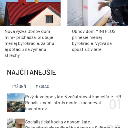
Nová výzva Obnov dom
Obnov dom MINI PLUS
mini+ prichádza. Sľubuje
prinesie menej
menej byrokracie, zálohu
byrokracie. Výzva sa
aj dotáciu na výmenu
spustí už v lete
strechy
NAJČÍTANEJŠIE
TÝŽDEŇ
MESIAC
Prvý developer, ktorý začal stavať kancelárie: HB
Reavis zmenil biznis model a nahneval
investorov
Socialistická kocka v novom šate.
Rekonštrukcia rodinného domu vo Svätom Jure