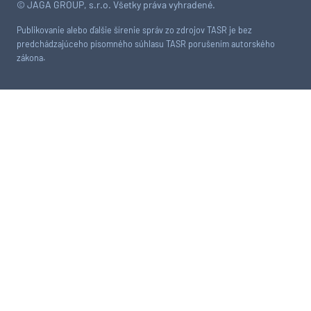
© JAGA GROUP, s.r.o. Všetky práva vyhradené.
Publikovanie alebo ďalšie šírenie správ zo zdrojov TASR je bez
predchádzajúceho písomného súhlasu TASR porušením autorského
zákona.