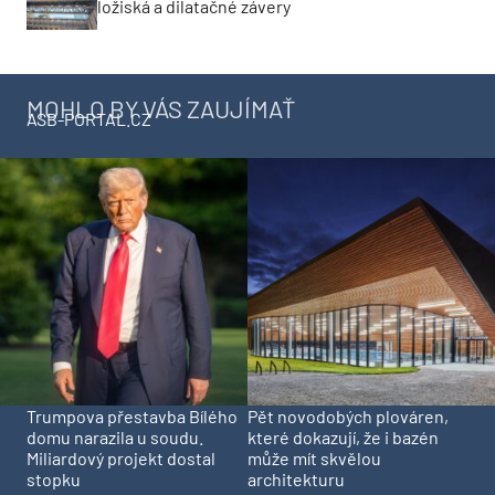
ložiská a dilatačné závery
MOHLO BY VÁS ZAUJÍMAŤ
ASB-PORTAL.CZ
Trumpova přestavba Bílého
Pět novodobých plováren,
domu narazila u soudu.
které dokazují, že i bazén
Miliardový projekt dostal
může mít skvělou
stopku
architekturu