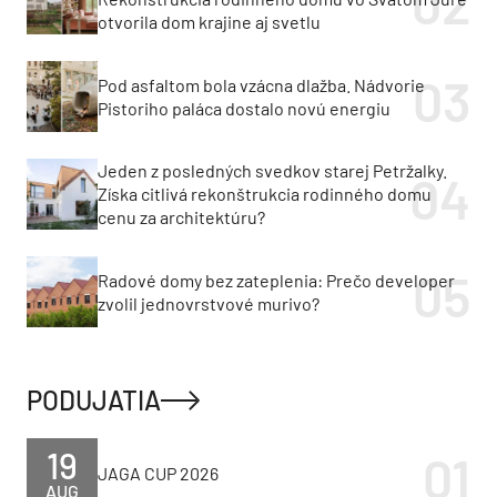
otvorila dom krajine aj svetlu
Pod asfaltom bola vzácna dlažba. Nádvorie
Pistoriho paláca dostalo novú energiu
Jeden z posledných svedkov starej Petržalky.
Získa citlivá rekonštrukcia rodinného domu
cenu za architektúru?
Radové domy bez zateplenia: Prečo developer
zvolil jednovrstvové murivo?
PODUJATIA
19
JAGA CUP 2026
AUG