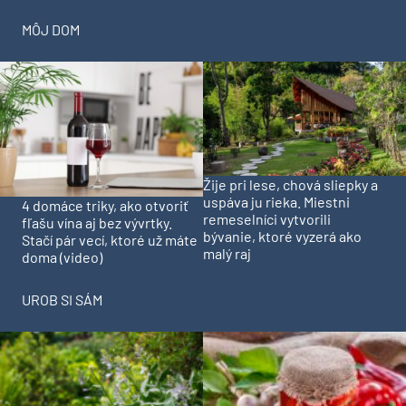
MÔJ DOM
Žije pri lese, chová sliepky a
uspáva ju rieka. Miestni
4 domáce triky, ako otvoriť
remeselníci vytvorili
fľašu vína aj bez vývrtky.
bývanie, ktoré vyzerá ako
Stačí pár vecí, ktoré už máte
malý raj
doma (video)
UROB SI SÁM