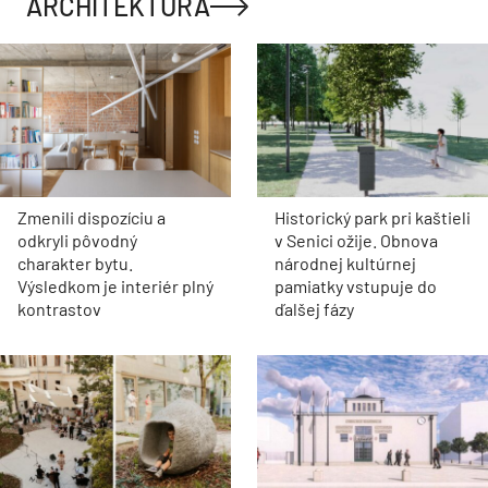
ARCHITEKTÚRA
Zmenili dispozíciu a
Historický park pri kaštieli
odkryli pôvodný
v Senici ožije. Obnova
charakter bytu.
národnej kultúrnej
Výsledkom je interiér plný
pamiatky vstupuje do
kontrastov
ďalšej fázy