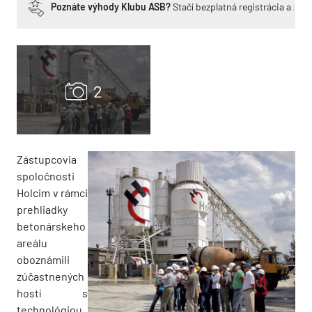
Poznáte výhody Klubu ASB?
Stačí bezplatná registrácia a zí
Zástupcovia
spoločnosti
Holcim v rámci
prehliadky
betonárskeho
areálu
oboznámili
zúčastnených
hostí s
technológiou