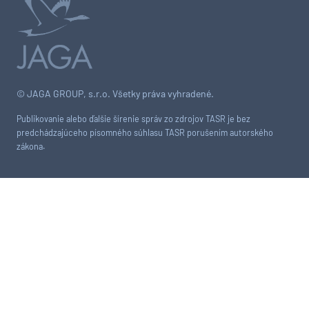
© JAGA GROUP, s.r.o. Všetky práva vyhradené.
Publikovanie alebo ďalšie šírenie správ zo zdrojov TASR je bez
predchádzajúceho písomného súhlasu TASR porušením autorského
zákona.