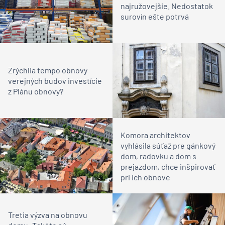
najružovejšie. Nedostatok
surovín ešte potrvá
Zrýchlia tempo obnovy
verejných budov investície
z Plánu obnovy?
Komora architektov
vyhlásila súťaž pre gánkový
dom, radovku a dom s
prejazdom, chce inšpirovať
pri ich obnove
Tretia výzva na obnovu