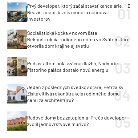
Prvý developer, ktorý začal stavať kancelárie: HB
Reavis zmenil biznis model a nahneval
investorov
Socialistická kocka v novom šate.
Rekonštrukcia rodinného domu vo Svätom Jure
otvorila dom krajine aj svetlu
Pod asfaltom bola vzácna dlažba. Nádvorie
Pistoriho paláca dostalo novú energiu
Jeden z posledných svedkov starej Petržalky.
Získa citlivá rekonštrukcia rodinného domu
cenu za architektúru?
Radové domy bez zateplenia: Prečo developer
zvolil jednovrstvové murivo?