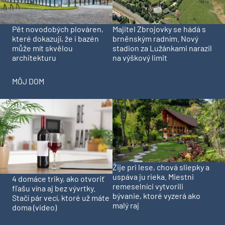
Pět novodobých plováren,
Majitel Zbrojovky se hádá s
které dokazují, že i bazén
brněnským radním. Nový
může mít skvělou
stadion za Lužánkami narazil
architekturu
na výškový limit
MÔJ DOM
Žije pri lese, chová sliepky a
uspáva ju rieka. Miestni
4 domáce triky, ako otvoriť
remeselníci vytvorili
fľašu vína aj bez vývrtky.
bývanie, ktoré vyzerá ako
Stačí pár vecí, ktoré už máte
malý raj
doma (video)