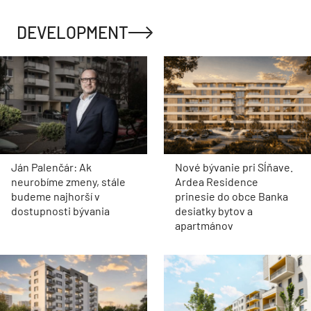
DEVELOPMENT
Ján Palenčár: Ak
Nové bývanie pri Sĺňave.
neurobíme zmeny, stále
Ardea Residence
budeme najhorší v
prinesie do obce Banka
dostupnosti bývania
desiatky bytov a
apartmánov