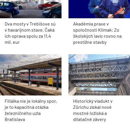
Dva mosty v Trebišove sú
Akadémia praxe v
v havarijnom stave. Čaká
spoločnosti Klimak: Zo
ich oprava spolu za 11,4
školských lavíc rovno na
mil. eur
prestížne stavby
Filiálka nie je lokálny spor,
Historický viadukt v
je to kapacitná otázka
Zürichu získal nové
železničného uzla
mostné ložiská a
Bratislava
dilatačné závery