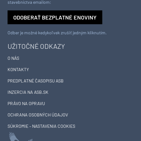
stavebníctva emailom:
ODOBERAŤ BEZPLATNÉ ENOVINY
Odber je možné kedykoľvek zrušiť jedným kliknutím.
UŽITOČNÉ ODKAZY
O NÁS
KONTAKTY
PREDPLATNÉ ČASOPISU ASB
INZERCIA NA ASB.SK
PRÁVO NA OPRAVU
OCHRANA OSOBNÝCH ÚDAJOV
SÚKROMIE – NASTAVENIA COOKIES