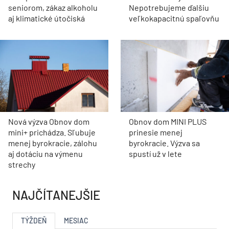
seniorom, zákaz alkoholu
Nepotrebujeme ďalšiu
aj klimatické útočiská
veľkokapacitnú spaľovňu
Nová výzva Obnov dom
Obnov dom MINI PLUS
mini+ prichádza. Sľubuje
prinesie menej
menej byrokracie, zálohu
byrokracie. Výzva sa
aj dotáciu na výmenu
spustí už v lete
strechy
NAJČÍTANEJŠIE
TÝŽDEŇ
MESIAC