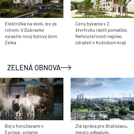
Električka na skok, les za
Ceny bývania v 2.
rohom. V Dúbravke
štvrťroku rástli pomalšie.
vyrastie nový bytový dom
Nehnuteľnosti najviac
Zelka
zdraželi v Košickom kraji
ZELENÁ OBNOVA
Boj s horúčavami v
Zlá správa pre Bratislavu,
Európe: volanie
mesto odkazuje: