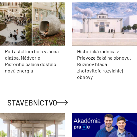
Pod asfaltom bola vzácna
Historická radnica v
dlažba. Nádvorie
Prievoze čaká na obnovu.
Pistoriho paláca dostalo
Ružinov hľadá
novú energiu
zhotoviteľa rozsiahlej
obnovy
STAVEBNÍCTVO