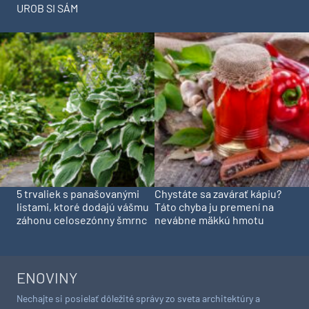
UROB SI SÁM
5 trvaliek s panašovanými
Chystáte sa zavárať kápiu?
listami, ktoré dodajú vášmu
Táto chyba ju premení na
záhonu celosezónny šmrnc
nevábne mäkkú hmotu
ENOVINY
Nechajte si posielať dôležité správy zo sveta architektúry a