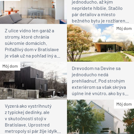
jednoducho, až kým
neprídete hlbšie. Stačilo
pár detailov a miesto
bežného bytu je rozžiarené
bývanie pre rodinu
Môj dom
Z ulice vidno len garáž a
stromy, ktoré chránia
súkromie domácich.
Príťažlivý dom v Bratislave
je však už na pohľad iný ako
susedia
Môj dom
Drevodom na Devíne sa
jednoducho nedá
prehliadnuť. Pod strohým
exteriérom sa však skrýva
úplne iné vnútro, ako by ste
čakali
Môj dom
Vyzerá ako vystrihnutý
z typickej dedinky, ale
v skutočnosti stojí v
Bratislave. Uprostred
metropoly si pár žije idylku