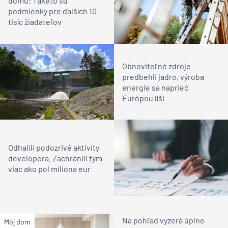
domu: Takéto sú
podmienky pre ďalších 10-
tisíc žiadateľov
Obnoviteľné zdroje
predbehli jadro, výroba
energie sa naprieč
Európou líši
Odhalili podozrivé aktivity
developera. Zachránili tým
viac ako pol milióna eur
Na pohľad vyzerá úplne
Môj dom