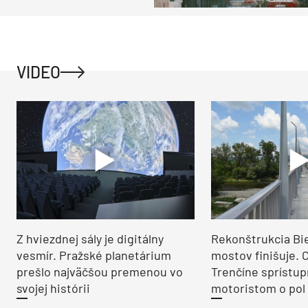
ako na vidieku
VIDEO
Z hviezdnej sály je digitálny
Rekonštrukcia Bi
vesmír. Pražské planetárium
mostov finišuje. 
prešlo najväčšou premenou vo
Trenčíne sprístup
svojej histórii
motoristom o pol 