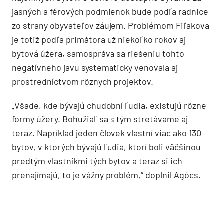
jasných a férových podmienok bude podľa radnice
zo strany obyvateľov záujem. Problémom Fiľakova
je totiž podľa primátora už niekoľko rokov aj
bytová úžera, samospráva sa riešeniu tohto
negatívneho javu systematicky venovala aj
prostredníctvom rôznych projektov.
„Všade, kde bývajú chudobní ľudia, existujú rôzne
formy úžery. Bohužiaľ sa s tým stretávame aj
teraz. Napríklad jeden človek vlastní viac ako 130
bytov, v ktorých bývajú ľudia, ktorí boli väčšinou
predtým vlastníkmi tých bytov a teraz si ich
prenajímajú, to je vážny problém,“ doplnil Agócs.