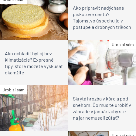
Ako pripraviť nadýchané
piškótové cesto?
Tajomstvo úspechu je v
postupe a drobných trikoch
Urob si sám
Ako ochladiť byt aj bez
klimatizácie? Expresné
tipy, ktoré môžete vyskúšať
okamžite
Urob si sám
Skrytá hrozba v kôre a pod
snehom: Čo musíte urobiť v
záhrade v januári, aby ste
na jar nemuseli zúfať?
Urob si sám