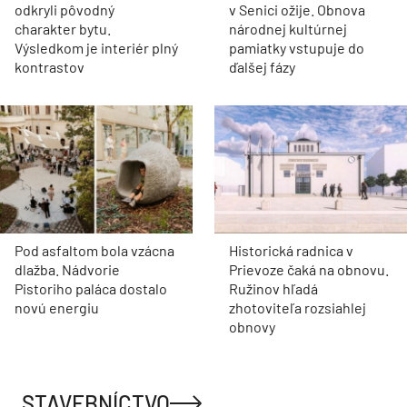
odkryli pôvodný
v Senici ožije. Obnova
charakter bytu.
národnej kultúrnej
Výsledkom je interiér plný
pamiatky vstupuje do
kontrastov
ďalšej fázy
Pod asfaltom bola vzácna
Historická radnica v
dlažba. Nádvorie
Prievoze čaká na obnovu.
Pistoriho paláca dostalo
Ružinov hľadá
novú energiu
zhotoviteľa rozsiahlej
obnovy
STAVEBNÍCTVO