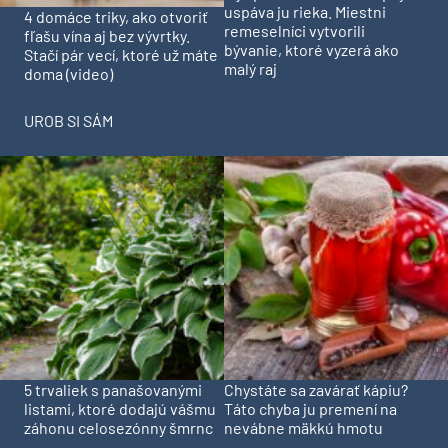
uspáva ju rieka. Miestni
4 domáce triky, ako otvoriť
remeselníci vytvorili
fľašu vína aj bez vývrtky.
bývanie, ktoré vyzerá ako
Stačí pár vecí, ktoré už máte
malý raj
doma (video)
UROB SI SÁM
5 trvaliek s panašovanými
Chystáte sa zavárať kápiu?
listami, ktoré dodajú vášmu
Táto chyba ju premení na
záhonu celosezónny šmrnc
nevábne mäkkú hmotu