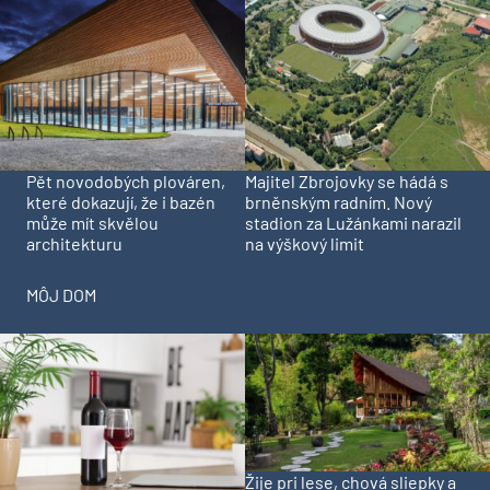
Pět novodobých plováren,
Majitel Zbrojovky se hádá s
které dokazují, že i bazén
brněnským radním. Nový
může mít skvělou
stadion za Lužánkami narazil
architekturu
na výškový limit
MÔJ DOM
Žije pri lese, chová sliepky a