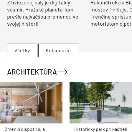
Z hviezdnej sály je digitálny
Rekonštrukcia Bi
vesmír. Pražské planetárium
mostov finišuje. 
prešlo najväčšou premenou vo
Trenčíne sprístup
svojej histórii
motoristom o pol 
Všetky
Kolaudátor
ARCHITEKTÚRA
Zmenili dispozíciu a
Historický park pri kaštieli