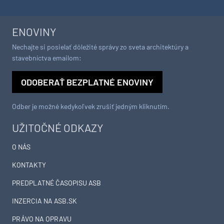
ENOVINY
Nechajte si posielať dôležité správy zo sveta architektúry a
stavebníctva emailom:
ODOBERAŤ BEZPLATNÉ ENOVINY
Odber je možné kedykoľvek zrušiť jedným kliknutím.
UŽITOČNÉ ODKAZY
O NÁS
KONTAKTY
PREDPLATNÉ ČASOPISU ASB
INZERCIA NA ASB.SK
PRÁVO NA OPRAVU