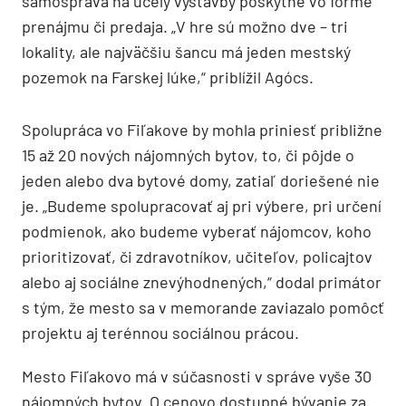
samospráva na účely výstavby poskytne vo forme
prenájmu či predaja. „V hre sú možno dve – tri
lokality, ale najväčšiu šancu má jeden mestský
pozemok na Farskej lúke,“ priblížil Agócs.
Spolupráca vo Fiľakove by mohla priniesť približne
15 až 20 nových nájomných bytov, to, či pôjde o
jeden alebo dva bytové domy, zatiaľ doriešené nie
je. „Budeme spolupracovať aj pri výbere, pri určení
podmienok, ako budeme vyberať nájomcov, koho
prioritizovať, či zdravotníkov, učiteľov, policajtov
alebo aj sociálne znevýhodnených,“ dodal primátor
s tým, že mesto sa v memorande zaviazalo pomôcť
projektu aj terénnou sociálnou prácou.
Mesto Fiľakovo má v súčasnosti v správe vyše 30
nájomných bytov. O cenovo dostupné bývanie za