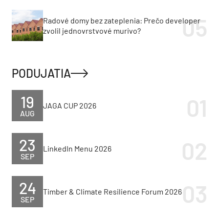
Radové domy bez zateplenia: Prečo developer
zvolil jednovrstvové murivo?
PODUJATIA
19
JAGA CUP 2026
AUG
23
LinkedIn Menu 2026
SEP
24
Timber & Climate Resilience Forum 2026
SEP