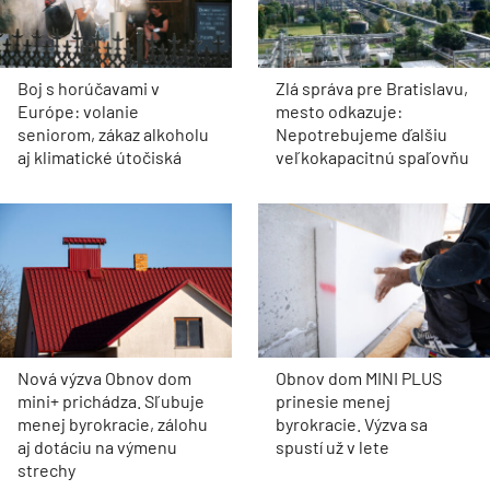
Boj s horúčavami v
Zlá správa pre Bratislavu,
Európe: volanie
mesto odkazuje:
seniorom, zákaz alkoholu
Nepotrebujeme ďalšiu
aj klimatické útočiská
veľkokapacitnú spaľovňu
Nová výzva Obnov dom
Obnov dom MINI PLUS
mini+ prichádza. Sľubuje
prinesie menej
menej byrokracie, zálohu
byrokracie. Výzva sa
aj dotáciu na výmenu
spustí už v lete
strechy