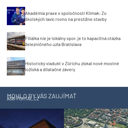
Akadémia praxe v spoločnosti Klimak: Zo
školských lavíc rovno na prestížne stavby
Filiálka nie je lokálny spor, je to kapacitná otázka
železničného uzla Bratislava
Historický viadukt v Zürichu získal nové mostné
ložiská a dilatačné závery
MOHLO BY VÁS ZAUJÍMAŤ
ASB-PORTAL.CZ