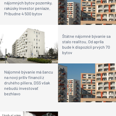
nájomných bytov pozemky,
rakúsky investor peniaze.
Pribudne 4 500 bytov
Štátne nájomné bývanie sa
stalo realitou. Od apríla
bude k dispozícii prvých 70
bytov
Nájomné bývanie má šancu
na nový príliv financií z
druhého piliera. DSS však
nebudú investovať
bezhlavo
Urob si sám