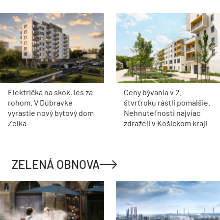
Električka na skok, les za
Ceny bývania v 2.
rohom. V Dúbravke
štvrťroku rástli pomalšie.
vyrastie nový bytový dom
Nehnuteľnosti najviac
Zelka
zdraželi v Košickom kraji
ZELENÁ OBNOVA