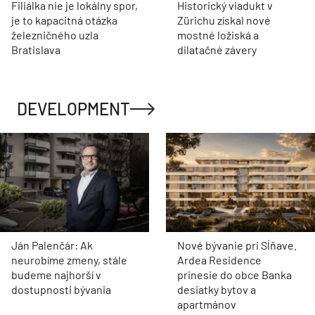
Filiálka nie je lokálny spor,
Historický viadukt v
je to kapacitná otázka
Zürichu získal nové
železničného uzla
mostné ložiská a
Bratislava
dilatačné závery
DEVELOPMENT
Ján Palenčár: Ak
Nové bývanie pri Sĺňave.
neurobíme zmeny, stále
Ardea Residence
budeme najhorší v
prinesie do obce Banka
dostupnosti bývania
desiatky bytov a
apartmánov