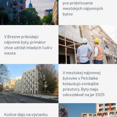
pre prideľovanie
mestských nájomných
bytov
V Brezne pribúdajú
nájomné byty, primátor
chce udržať mladých ľudí v
meste
V mestskej nájomnej
bytovke v Petržalke
kolaudujú vonkajšie
priestory. Byty majú
odovzdávať na jar 2025
Košice dajú na výstavbu