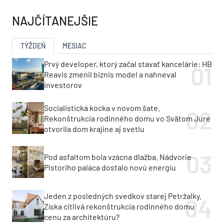
NAJČÍTANEJŠIE
TÝŽDEŇ
MESIAC
Prvý developer, ktorý začal stavať kancelárie: HB
Reavis zmenil biznis model a nahneval
investorov
Socialistická kocka v novom šate.
Rekonštrukcia rodinného domu vo Svätom Jure
otvorila dom krajine aj svetlu
Pod asfaltom bola vzácna dlažba. Nádvorie
Pistoriho paláca dostalo novú energiu
Jeden z posledných svedkov starej Petržalky.
Získa citlivá rekonštrukcia rodinného domu
cenu za architektúru?