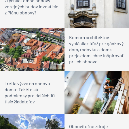
Zrýchlia tempo obnovy
verejných budov investície
z Plánu obnovy?
Komora architektov
vyhlásila súťaž pre gánkový
dom, radovku a dom s
prejazdom, chce inšpirovať
pri ich obnove
Tretia výzva na obnovu
domu: Takéto sú
podmienky pre ďalších 10-
tisíc žiadateľov
Obnoviteľné zdroje