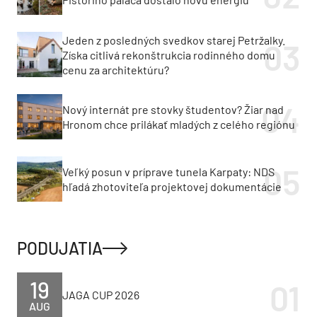
Jeden z posledných svedkov starej Petržalky.
Získa citlivá rekonštrukcia rodinného domu
cenu za architektúru?
Nový internát pre stovky študentov? Žiar nad
Hronom chce prilákať mladých z celého regiónu
Veľký posun v príprave tunela Karpaty: NDS
hľadá zhotoviteľa projektovej dokumentácie
PODUJATIA
19
JAGA CUP 2026
AUG