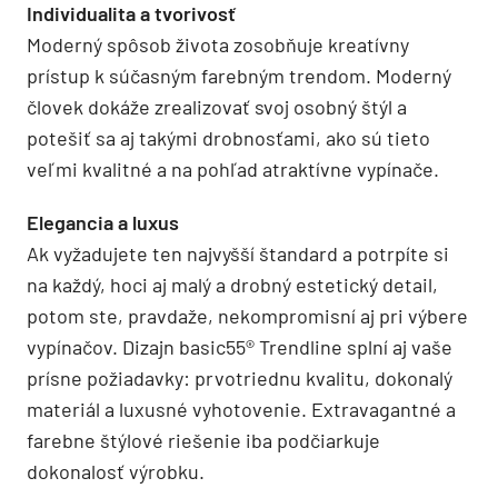
Individualita a tvorivosť
Moderný spôsob života zosobňuje kreatívny
prístup k súčasným farebným trendom. Moderný
človek dokáže zrealizovať svoj osobný štýl a
potešiť sa aj takými drobnosťami, ako sú tieto
veľmi kvalitné a na pohľad atraktívne vypínače.
Elegancia a luxus
Ak vyžadujete ten najvyšší štandard a potrpíte si
na každý, hoci aj malý a drobný estetický detail,
potom ste, pravdaže, nekompromisní aj pri výbere
vypínačov. Dizajn basic55® Trendline splní aj vaše
prísne požiadavky: prvotriednu kvalitu, dokonalý
materiál a luxusné vyhotovenie. Extravagantné a
farebne štýlové riešenie iba podčiarkuje
dokonalosť výrobku.