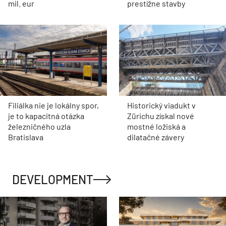
mil. eur
prestížne stavby
Filiálka nie je lokálny spor,
Historický viadukt v
je to kapacitná otázka
Zürichu získal nové
železničného uzla
mostné ložiská a
Bratislava
dilatačné závery
DEVELOPMENT