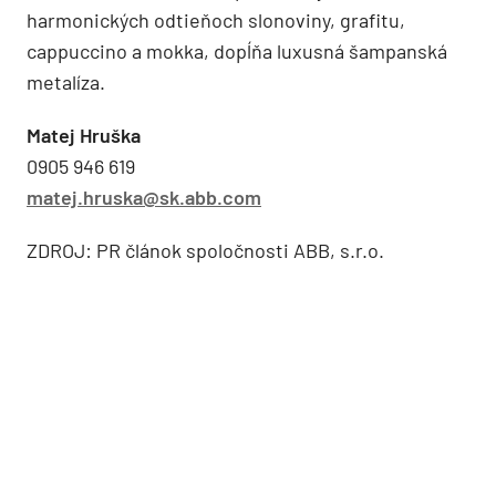
harmonických odtieňoch slonoviny, grafitu,
cappuccino a mokka, dopĺňa luxusná šampanská
metalíza.
Matej Hruška
0905 946 619
matej.hruska@sk.abb.com
ZDROJ: PR článok spoločnosti ABB, s.r.o.