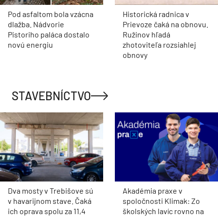
Pod asfaltom bola vzácna
Historická radnica v
dlažba. Nádvorie
Prievoze čaká na obnovu.
Pistoriho paláca dostalo
Ružinov hľadá
novú energiu
zhotoviteľa rozsiahlej
obnovy
STAVEBNÍCTVO
Dva mosty v Trebišove sú
Akadémia praxe v
v havarijnom stave. Čaká
spoločnosti Klimak: Zo
ich oprava spolu za 11,4
školských lavíc rovno na