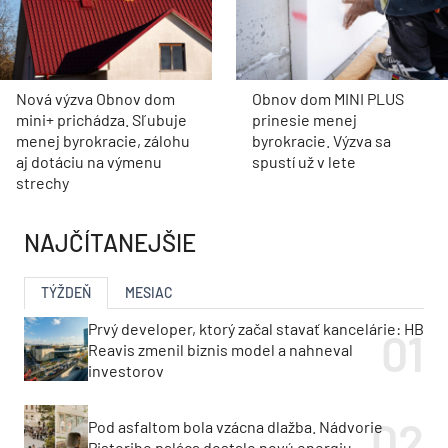
Nová výzva Obnov dom
Obnov dom MINI PLUS
mini+ prichádza. Sľubuje
prinesie menej
menej byrokracie, zálohu
byrokracie. Výzva sa
aj dotáciu na výmenu
spustí už v lete
strechy
NAJČÍTANEJŠIE
TÝŽDEŇ
MESIAC
Prvý developer, ktorý začal stavať kancelárie: HB
Reavis zmenil biznis model a nahneval
investorov
Pod asfaltom bola vzácna dlažba. Nádvorie
Pistoriho paláca dostalo novú energiu