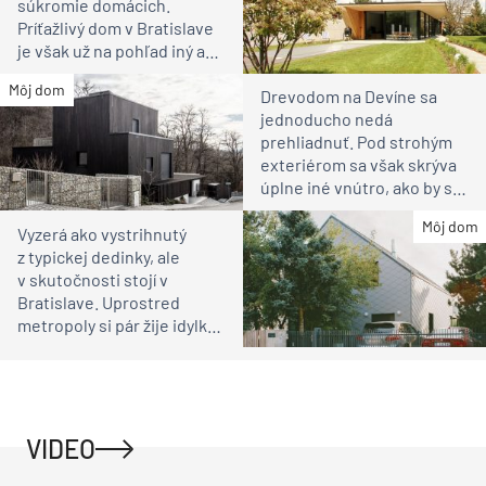
súkromie domácich.
Príťažlivý dom v Bratislave
je však už na pohľad iný ako
susedia
Môj dom
Drevodom na Devíne sa
jednoducho nedá
prehliadnuť. Pod strohým
exteriérom sa však skrýva
úplne iné vnútro, ako by ste
čakali
Môj dom
Vyzerá ako vystrihnutý
z typickej dedinky, ale
v skutočnosti stojí v
Bratislave. Uprostred
metropoly si pár žije idylku
ako na vidieku
VIDEO