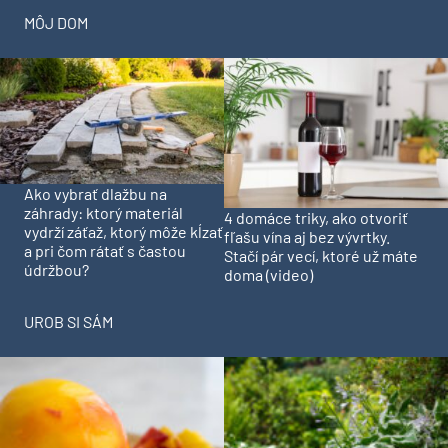
MÔJ DOM
Ako vybrať dlažbu na
záhrady: ktorý materiál
4 domáce triky, ako otvoriť
vydrží záťaž, ktorý môže kĺzať
fľašu vína aj bez vývrtky.
a pri čom rátať s častou
Stačí pár vecí, ktoré už máte
údržbou?
doma (video)
UROB SI SÁM