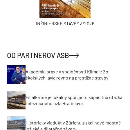
INŽINIERSKE STAVBY 3/2026
OD PARTNEROV ASB
Akadémia praxe v spoločnosti Klimak: Zo
školských lavíc rovno na prestížne stavby
Filiálka nie je lokálny spor, je to kapacitná otázka
železničného uzla Bratislava
Historický viadukt v Zürichu získal nové mostné
ložiská a dilatačné závery