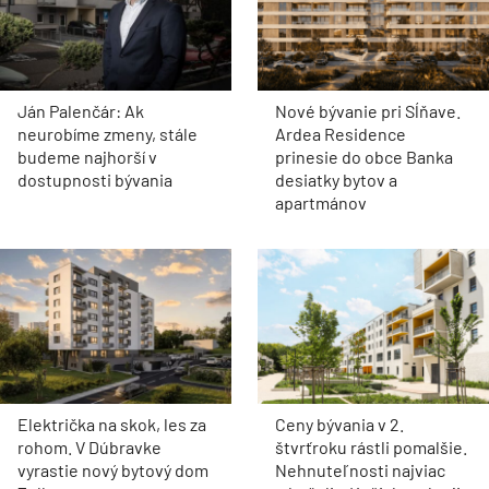
Ján Palenčár: Ak
Nové bývanie pri Sĺňave.
neurobíme zmeny, stále
Ardea Residence
budeme najhorší v
prinesie do obce Banka
dostupnosti bývania
desiatky bytov a
apartmánov
Električka na skok, les za
Ceny bývania v 2.
rohom. V Dúbravke
štvrťroku rástli pomalšie.
vyrastie nový bytový dom
Nehnuteľnosti najviac