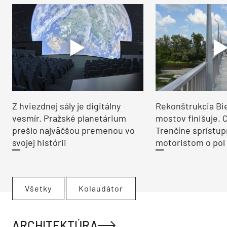
Z hviezdnej sály je digitálny
Rekonštrukcia Bi
vesmír. Pražské planetárium
mostov finišuje. 
prešlo najväčšou premenou vo
Trenčíne sprístup
svojej histórii
motoristom o pol 
Všetky
Kolaudátor
ARCHITEKTÚRA