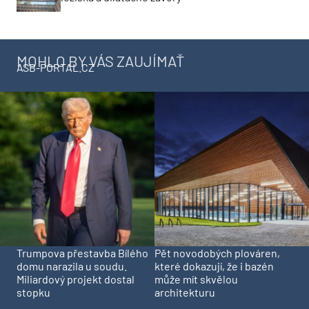
MOHLO BY VÁS ZAUJÍMAŤ
ASB-PORTAL.CZ
Trumpova přestavba Bílého
Pět novodobých plováren,
domu narazila u soudu.
které dokazují, že i bazén
Miliardový projekt dostal
může mít skvělou
stopku
architekturu