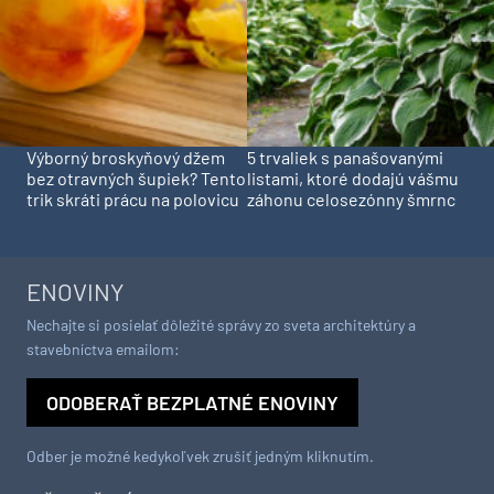
Výborný broskyňový džem
5 trvaliek s panašovanými
bez otravných šupiek? Tento
listami, ktoré dodajú vášmu
trik skráti prácu na polovicu
záhonu celosezónny šmrnc
ENOVINY
Nechajte si posielať dôležité správy zo sveta architektúry a
stavebníctva emailom:
ODOBERAŤ BEZPLATNÉ ENOVINY
Odber je možné kedykoľvek zrušiť jedným kliknutím.