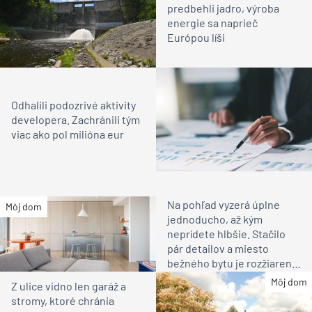
predbehli jadro, výroba
energie sa naprieč
Európou líši
Odhalili podozrivé aktivity
developera. Zachránili tým
viac ako pol milióna eur
Na pohľad vyzerá úplne
Môj dom
jednoducho, až kým
neprídete hlbšie. Stačilo
pár detailov a miesto
bežného bytu je rozžiarené
bývanie pre rodinu
Môj dom
Z ulice vidno len garáž a
stromy, ktoré chránia