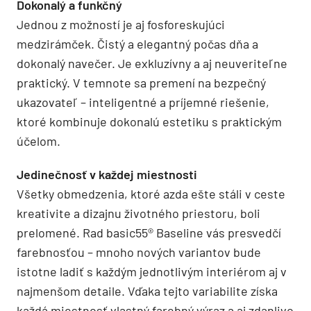
Dokonalý a funkčný
Jednou z možností je aj fosforeskujúci
medzirámček. Čistý a elegantný počas dňa a
dokonalý navečer. Je exkluzívny a aj neuveriteľne
praktický. V temnote sa premení na bezpečný
ukazovateľ – inteligentné a príjemné riešenie,
ktoré kombinuje dokonalú estetiku s praktickým
účelom.
Jedinečnosť v každej miestnosti
Všetky obmedzenia, ktoré azda ešte stáli v ceste
kreativite a dizajnu životného priestoru, boli
prelomené. Rad basic55® Baseline vás presvedčí
farebnosťou – mnoho nových variantov bude
istotne ladiť s každým jednotlivým interiérom aj v
najmenšom detaile. Vďaka tejto variabilite získa
každá miestnosť vlastný farebný výraz a aj zdanlivo