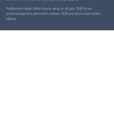
Publikovanie alebo ďalšie šírenie správ zo zdrojov TASR je bez
predchádzajúceho písomného súhlasu TASR porušením autorského
zákona.