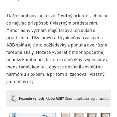
Tí, čo sami navrhujú svoj životný priestor, chcú ho
čo najviac prispôsobiť vlastným predstavám.
Mimoriadny význam majú farby a ich súlad s
prostredím. Dizajnový rad vypínačov a zásuviek
ABB spĺňa aj tieto požiadavky a ponúka dve rôzne
farebné škály. Môžete vyberať z mnohopočetnej
ponuky kombinácií farieb – rámčekov, vypínačov a
medzirámčekov tak, aby ste dosiahli absolútnu
harmóniu s okolím, a pritom si zachovali vlastný
jedinečný štýl.
Poznáte výhody Klubu ASB?
Stačí bezplatná registrácia a zí