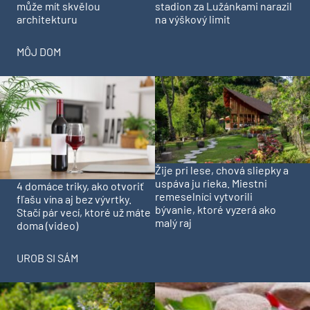
může mít skvělou
stadion za Lužánkami narazil
architekturu
na výškový limit
MÔJ DOM
Žije pri lese, chová sliepky a
uspáva ju rieka. Miestni
4 domáce triky, ako otvoriť
remeselníci vytvorili
fľašu vína aj bez vývrtky.
bývanie, ktoré vyzerá ako
Stačí pár vecí, ktoré už máte
malý raj
doma (video)
UROB SI SÁM