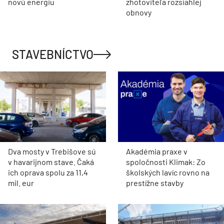
novú energiu
zhotoviteľa rozsiahlej
obnovy
STAVEBNÍCTVO
Dva mosty v Trebišove sú
Akadémia praxe v
v havarijnom stave. Čaká
spoločnosti Klimak: Zo
ich oprava spolu za 11,4
školských lavíc rovno na
mil. eur
prestížne stavby