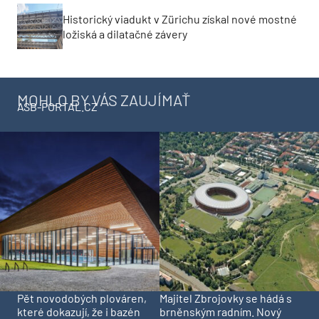
Historický viadukt v Zürichu získal nové mostné
ložiská a dilatačné závery
MOHLO BY VÁS ZAUJÍMAŤ
ASB-PORTAL.CZ
Pět novodobých plováren,
Majitel Zbrojovky se hádá s
které dokazují, že i bazén
brněnským radním. Nový