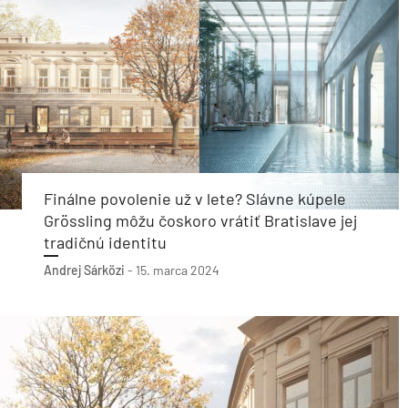
Finálne povolenie už v lete? Slávne kúpele
Grössling môžu čoskoro vrátiť Bratislave jej
tradičnú identitu
Andrej Sárközi
-
15. marca 2024