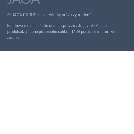
© JAGA GROUP, s.r.o. Všetky práva vyhradené.
Publikovanie alebo ďalšie šírenie správ zo zdrojov TASR je bez
predchádzajúceho písomného súhlasu TASR porušením autorského
zákona.