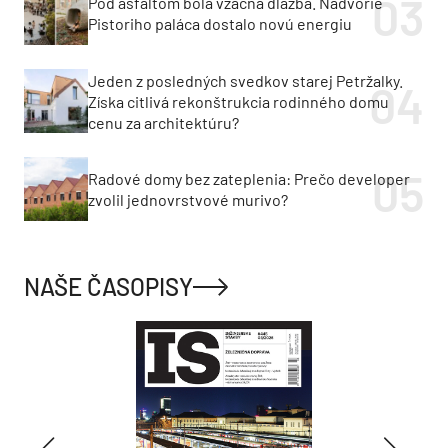
Pod asfaltom bola vzácna dlažba. Nádvorie
Pistoriho paláca dostalo novú energiu
Jeden z posledných svedkov starej Petržalky.
Získa citlivá rekonštrukcia rodinného domu
cenu za architektúru?
Radové domy bez zateplenia: Prečo developer
zvolil jednovrstvové murivo?
NAŠE ČASOPISY