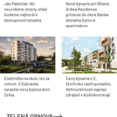
Ján Palenčár: Ak
Nové bývanie pri Sĺňave.
neurobíme zmeny, stále
Ardea Residence
budeme najhorší v
prinesie do obce Banka
dostupnosti bývania
desiatky bytov a
apartmánov
Električka na skok, les za
Ceny bývania v 2.
rohom. V Dúbravke
štvrťroku rástli pomalšie.
vyrastie nový bytový dom
Nehnuteľnosti najviac
Zelka
zdraželi v Košickom kraji
ZELENÁ OBNOVA