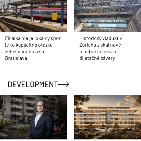
Filiálka nie je lokálny spor,
Historický viadukt v
je to kapacitná otázka
Zürichu získal nové
železničného uzla
mostné ložiská a
Bratislava
dilatačné závery
DEVELOPMENT