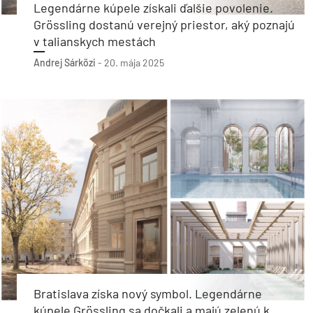
Legendárne kúpele získali ďalšie povolenie.
Grössling dostanú verejný priestor, aký poznajú
v talianskych mestách
Andrej Sárközi
-
20. mája 2025
Bratislava získa nový symbol. Legendárne
kúpele Grössling sa dočkali a majú zelenú k