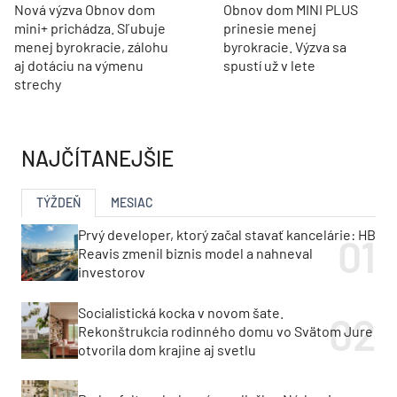
Nová výzva Obnov dom
Obnov dom MINI PLUS
mini+ prichádza. Sľubuje
prinesie menej
menej byrokracie, zálohu
byrokracie. Výzva sa
aj dotáciu na výmenu
spustí už v lete
strechy
NAJČÍTANEJŠIE
TÝŽDEŇ
MESIAC
Prvý developer, ktorý začal stavať kancelárie: HB
Reavis zmenil biznis model a nahneval
investorov
Socialistická kocka v novom šate.
Rekonštrukcia rodinného domu vo Svätom Jure
otvorila dom krajine aj svetlu