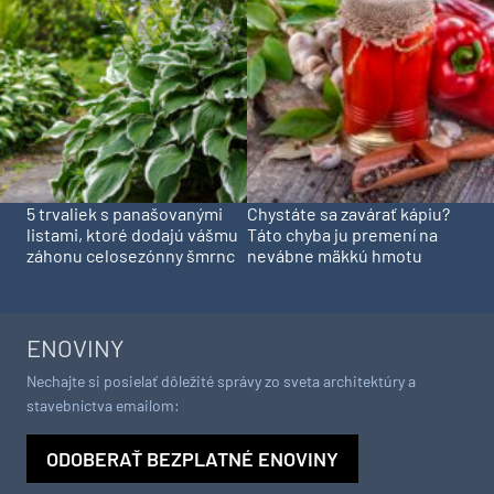
5 trvaliek s panašovanými
Chystáte sa zavárať kápiu?
listami, ktoré dodajú vášmu
Táto chyba ju premení na
záhonu celosezónny šmrnc
nevábne mäkkú hmotu
ENOVINY
Nechajte si posielať dôležité správy zo sveta architektúry a
stavebníctva emailom:
ODOBERAŤ BEZPLATNÉ ENOVINY