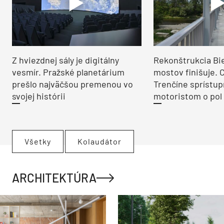
Z hviezdnej sály je digitálny
Rekonštrukcia Bi
vesmír. Pražské planetárium
mostov finišuje. 
prešlo najväčšou premenou vo
Trenčíne sprístup
svojej histórii
motoristom o pol 
Všetky
Kolaudátor
ARCHITEKTÚRA