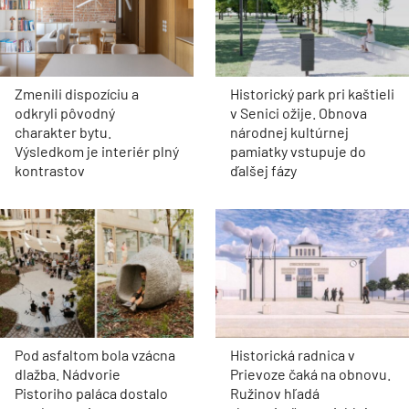
Zmenili dispozíciu a
Historický park pri kaštieli
odkryli pôvodný
v Senici ožije. Obnova
charakter bytu.
národnej kultúrnej
Výsledkom je interiér plný
pamiatky vstupuje do
kontrastov
ďalšej fázy
Pod asfaltom bola vzácna
Historická radnica v
dlažba. Nádvorie
Prievoze čaká na obnovu.
Pistoriho paláca dostalo
Ružinov hľadá