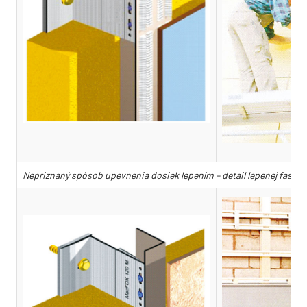
Nepriznaný spôsob upevnenia dosiek lepením – detail lepenej fasády