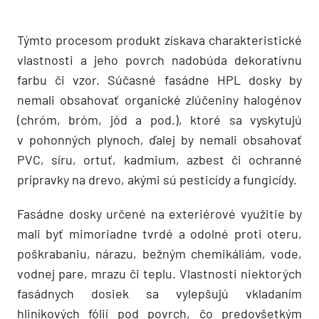
Týmto procesom produkt získava charakteristické
vlastnosti a jeho povrch nadobúda dekoratívnu
farbu či vzor. Súčasné fasádne HPL dosky by
nemali obsahovať organické zlúčeniny halogénov
(chróm, bróm, jód a pod.), ktoré sa vyskytujú
v pohonných plynoch, ďalej by nemali obsahovať
PVC, síru, ortuť, kadmium, azbest či ochranné
prípravky na drevo, akými sú pesticídy a fungicídy.
Fasádne dosky určené na exteriérové využitie by
mali byť mimoriadne tvrdé a odolné proti oteru,
poškrabaniu, nárazu, bežným chemikáliám, vode,
vodnej pare, mrazu či teplu. Vlastnosti niektorých
fasádnych dosiek sa vylepšujú vkladaním
hliníkových fólií pod povrch, čo predovšetkým