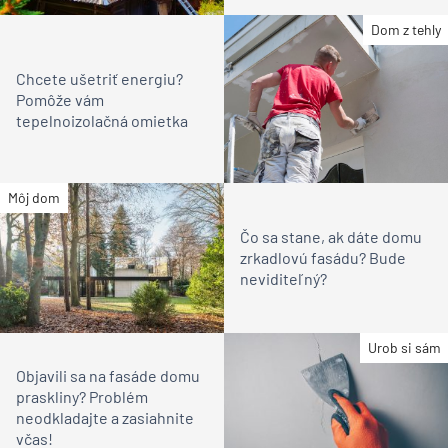
Dom z tehly
Chcete ušetriť energiu?
Pomôže vám
tepelnoizolačná omietka
Môj dom
Čo sa stane, ak dáte domu
zrkadlovú fasádu? Bude
neviditeľný?
Urob si sám
Objavili sa na fasáde domu
praskliny? Problém
neodkladajte a zasiahnite
včas!