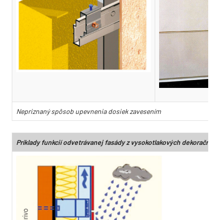
Nepriznaný spôsob upevnenia dosiek zavesením
Príklady funkcií odvetrávanej fasády z vysokotlakových dekoračnýc