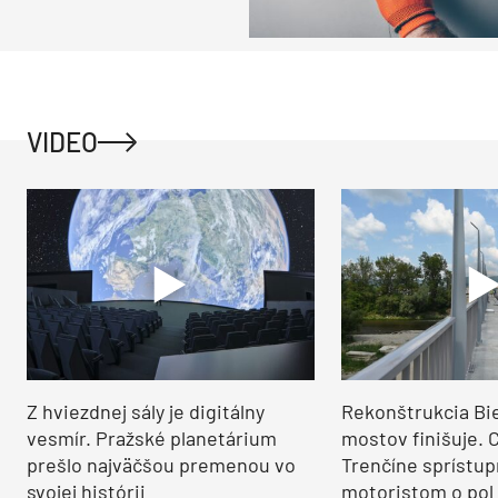
VIDEO
Z hviezdnej sály je digitálny
Rekonštrukcia Bi
vesmír. Pražské planetárium
mostov finišuje. 
prešlo najväčšou premenou vo
Trenčíne sprístup
svojej histórii
motoristom o pol 