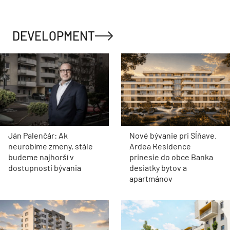
DEVELOPMENT
Ján Palenčár: Ak
Nové bývanie pri Sĺňave.
neurobíme zmeny, stále
Ardea Residence
budeme najhorší v
prinesie do obce Banka
dostupnosti bývania
desiatky bytov a
apartmánov