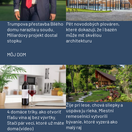
Trumpova přestavba Bílého
Pět novodobých plováren,
domu narazila u soudu.
které dokazují, že i bazén
Miliardový projekt dostal
může mít skvělou
stopku
architekturu
MÔJ DOM
Žije pri lese, chová sliepky a
uspáva ju rieka. Miestni
4 domáce triky, ako otvoriť
remeselníci vytvorili
fľašu vína aj bez vývrtky.
bývanie, ktoré vyzerá ako
Stačí pár vecí, ktoré už máte
malý raj
doma (video)