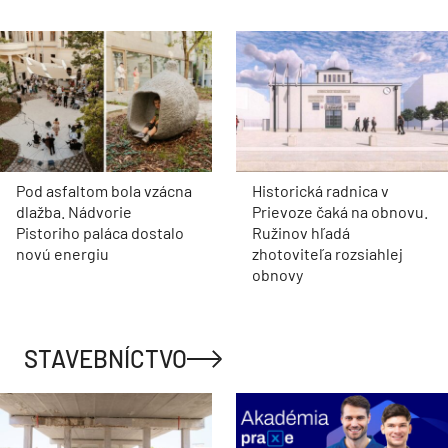
Pod asfaltom bola vzácna
Historická radnica v
dlažba. Nádvorie
Prievoze čaká na obnovu.
Pistoriho paláca dostalo
Ružinov hľadá
novú energiu
zhotoviteľa rozsiahlej
obnovy
STAVEBNÍCTVO