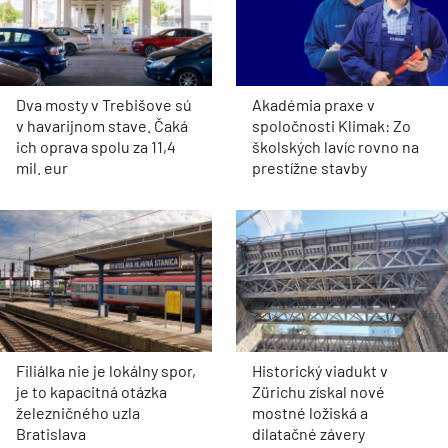
Dva mosty v Trebišove sú
Akadémia praxe v
v havarijnom stave. Čaká
spoločnosti Klimak: Zo
ich oprava spolu za 11,4
školských lavíc rovno na
mil. eur
prestížne stavby
Filiálka nie je lokálny spor,
Historický viadukt v
je to kapacitná otázka
Zürichu získal nové
železničného uzla
mostné ložiská a
Bratislava
dilatačné závery