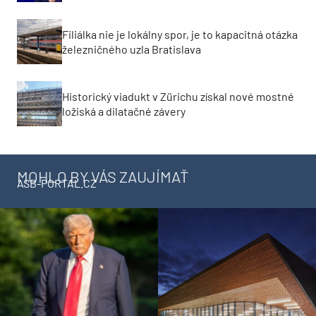
Filiálka nie je lokálny spor, je to kapacitná otázka
železničného uzla Bratislava
Historický viadukt v Zürichu získal nové mostné
ložiská a dilatačné závery
MOHLO BY VÁS ZAUJÍMAŤ
ASB-PORTAL.CZ