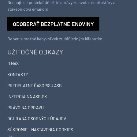
Nechajte si posielať dôležité správy zo sveta architektúry a
stavebníctva emailom:
ODOBERAŤ BEZPLATNÉ ENOVINY
Odber je možné kedykoľvek zrušiť jedným kliknutím.
UŽITOČNÉ ODKAZY
O NÁS
KONTAKTY
PREDPLATNÉ ČASOPISU ASB
INZERCIA NA ASB.SK
PRÁVO NA OPRAVU
OCHRANA OSOBNÝCH ÚDAJOV
SÚKROMIE – NASTAVENIA COOKIES