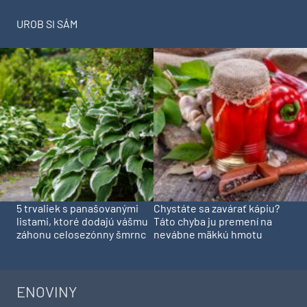
UROB SI SÁM
5 trvaliek s panašovanými
Chystáte sa zavárať kápiu?
listami, ktoré dodajú vášmu
Táto chyba ju premení na
záhonu celosezónny šmrnc
nevábne mäkkú hmotu
ENOVINY