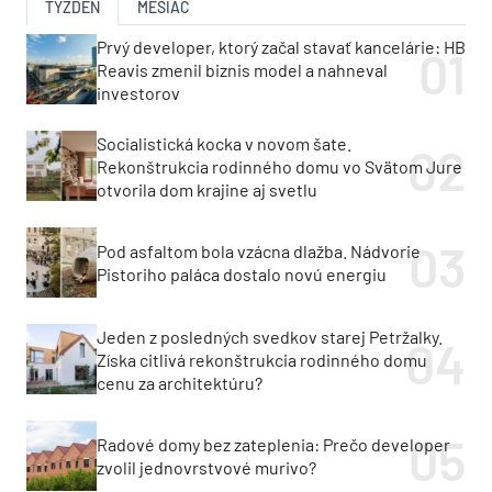
TÝŽDEŇ
MESIAC
Prvý developer, ktorý začal stavať kancelárie: HB
Reavis zmenil biznis model a nahneval
investorov
Socialistická kocka v novom šate.
Rekonštrukcia rodinného domu vo Svätom Jure
otvorila dom krajine aj svetlu
Pod asfaltom bola vzácna dlažba. Nádvorie
Pistoriho paláca dostalo novú energiu
Jeden z posledných svedkov starej Petržalky.
Získa citlivá rekonštrukcia rodinného domu
cenu za architektúru?
Radové domy bez zateplenia: Prečo developer
zvolil jednovrstvové murivo?