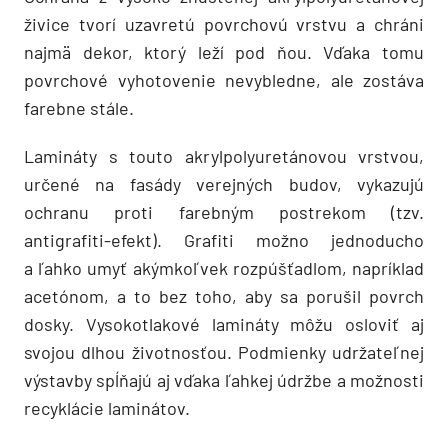
živice tvorí uzavretú povrchovú vrstvu a chráni
najmä dekor, ktorý leží pod ňou. Vďaka tomu
povrchové vyhotovenie nevybledne, ale zostáva
farebne stále.
Lamináty s touto akrylpolyuretánovou vrstvou,
určené na fasády verejných budov, vykazujú
ochranu proti farebným postrekom (tzv.
antigrafiti-efekt). Grafiti možno jednoducho
a ľahko umyť akýmkoľvek rozpúšťadlom, napríklad
acetónom, a to bez toho, aby sa porušil povrch
dosky. Vysokotlakové lamináty môžu osloviť aj
svojou dlhou životnosťou. Podmienky udržateľnej
výstavby spĺňajú aj vďaka ľahkej údržbe a možnosti
recyklácie laminátov.