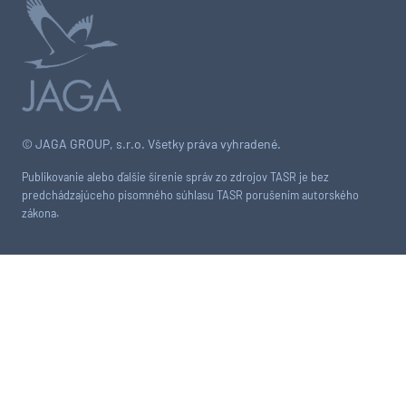
© JAGA GROUP, s.r.o. Všetky práva vyhradené.
Publikovanie alebo ďalšie šírenie správ zo zdrojov TASR je bez
predchádzajúceho písomného súhlasu TASR porušením autorského
zákona.