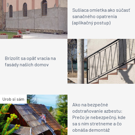
Sušiaca omietka ako súčasť
sanačného opatrenia
(aplikačný postup)
Brizolit sa opäť vracia na
fasády našich domov
Urob si sám
Ako na bezpečné
odstraňovanie azbestu:
Prečo je nebezpečný, kde
sa s ním stretneme a čo
obnáša demontáž