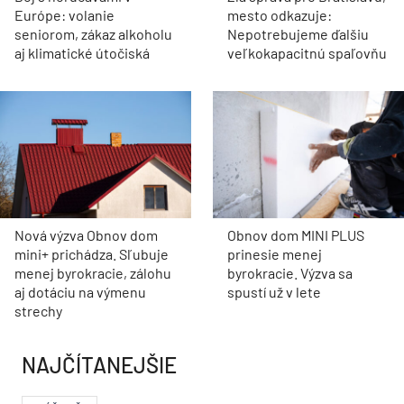
Európe: volanie
mesto odkazuje:
seniorom, zákaz alkoholu
Nepotrebujeme ďalšiu
aj klimatické útočiská
veľkokapacitnú spaľovňu
Nová výzva Obnov dom
Obnov dom MINI PLUS
mini+ prichádza. Sľubuje
prinesie menej
menej byrokracie, zálohu
byrokracie. Výzva sa
aj dotáciu na výmenu
spustí už v lete
strechy
NAJČÍTANEJŠIE