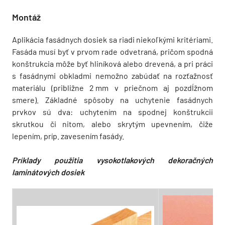
Montáž
Aplikácia fasádnych dosiek sa riadi niekoľkými kritériami.
Fasáda musí byť v prvom rade odvetraná, pričom spodná
konštrukcia môže byť hliníková alebo drevená, a pri práci
s fasádnymi obkladmi nemožno zabúdať na rozťažnosť
materiálu (približne 2 mm v priečnom aj pozdĺžnom
smere). Základné spôsoby na uchytenie fasádnych
prvkov sú dva: uchytením na spodnej konštrukcii
skrutkou či nitom, alebo skrytým upevnením, čiže
lepením, príp. zavesením fasády.
Príklady použitia vysokotlakových dekoračných
laminátových dosiek