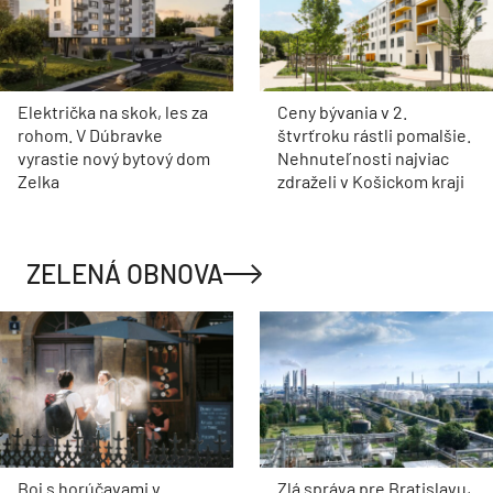
Električka na skok, les za
Ceny bývania v 2.
rohom. V Dúbravke
štvrťroku rástli pomalšie.
vyrastie nový bytový dom
Nehnuteľnosti najviac
Zelka
zdraželi v Košickom kraji
ZELENÁ OBNOVA
Boj s horúčavami v
Zlá správa pre Bratislavu,