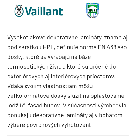
Vysokotlakové dekoratívne lamináty, známe aj
pod skratkou HPL, definuje norma EN 438 ako
dosky, ktoré sa vyrábajú na báze
termosetických živíc a ktoré sú určené do
exteriérových aj interiérových priestorov.
Vďaka svojim vlastnostiam môžu
veľkoformátové dosky slúžiť na oplášťovanie
lodžií či fasád budov. V súčasnosti výrobcovia
ponúkajú dekoratívne lamináty aj v bohatom
výbere povrchových vyhotovení.