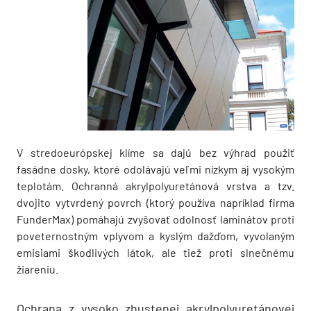
V stredoeurópskej klíme sa dajú bez výhrad použiť
fasádne dosky, ktoré odolávajú veľmi nízkym aj vysokým
teplotám. Ochranná akrylpolyuretánová vrstva a tzv.
dvojito vytvrdený povrch (ktorý používa napríklad firma
FunderMax) pomáhajú zvyšovať odolnosť laminátov proti
poveternostným vplyvom a kyslým dažďom, vyvolaným
emisiami škodlivých látok, ale tiež proti slnečnému
žiareniu.
Ochrana z vysoko zhustenej akrylpolyuretánovej