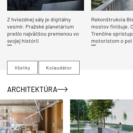
Z hviezdnej sály je digitálny
Rekonštrukcia Bi
vesmír. Pražské planetárium
mostov finišuje. 
prešlo najväčšou premenou vo
Trenčíne sprístup
svojej histórii
motoristom o pol 
Všetky
Kolaudátor
ARCHITEKTÚRA