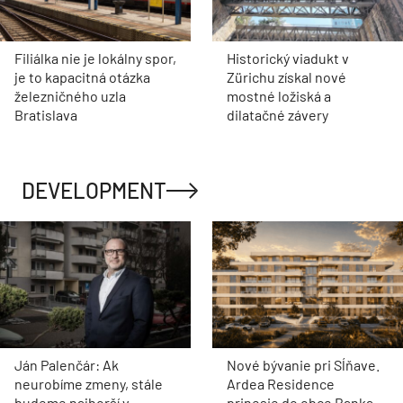
Filiálka nie je lokálny spor,
Historický viadukt v
je to kapacitná otázka
Zürichu získal nové
železničného uzla
mostné ložiská a
Bratislava
dilatačné závery
DEVELOPMENT
Ján Palenčár: Ak
Nové bývanie pri Sĺňave.
neurobíme zmeny, stále
Ardea Residence
budeme najhorší v
prinesie do obce Banka