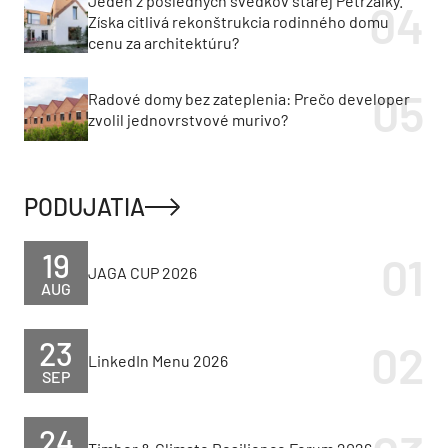
Jeden z posledných svedkov starej Petržalky.
Získa citlivá rekonštrukcia rodinného domu
cenu za architektúru?
Radové domy bez zateplenia: Prečo developer
zvolil jednovrstvové murivo?
PODUJATIA
19
JAGA CUP 2026
AUG
23
LinkedIn Menu 2026
SEP
24