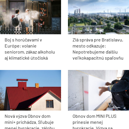
Boj s horúčavami v
Zlá správa pre Bratislavu,
Európe: volanie
mesto odkazuje:
seniorom, zákaz alkoholu
Nepotrebujeme ďalšiu
aj klimatické útočiská
veľkokapacitnú spaľovňu
Nová výzva Obnov dom
Obnov dom MINI PLUS
mini+ prichádza. Sľubuje
prinesie menej
menej byrokracie, zálohu
byrokracie. Výzva sa