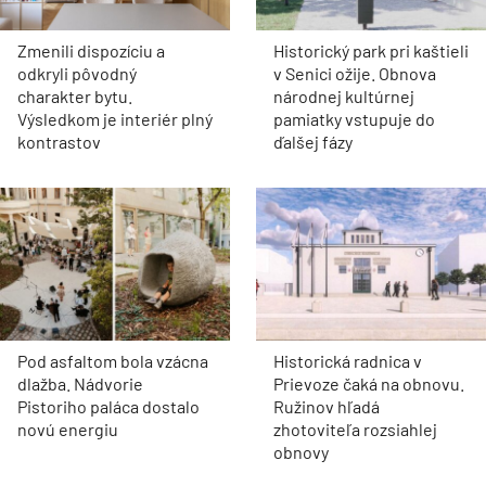
Zmenili dispozíciu a
Historický park pri kaštieli
odkryli pôvodný
v Senici ožije. Obnova
charakter bytu.
národnej kultúrnej
Výsledkom je interiér plný
pamiatky vstupuje do
kontrastov
ďalšej fázy
Pod asfaltom bola vzácna
Historická radnica v
dlažba. Nádvorie
Prievoze čaká na obnovu.
Pistoriho paláca dostalo
Ružinov hľadá
novú energiu
zhotoviteľa rozsiahlej
obnovy