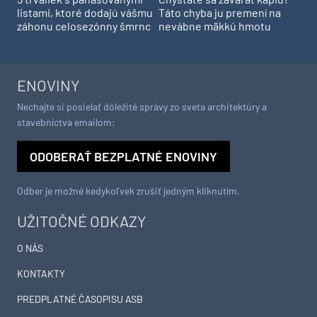
listami, ktoré dodajú vášmu
Táto chyba ju premení na
záhonu celosezónny šmrnc
nevábne mäkkú hmotu
ENOVINY
Nechajte si posielať dôležité správy zo sveta architektúry a
stavebníctva emailom:
ODOBERAŤ BEZPLATNÉ ENOVINY
Odber je možné kedykoľvek zrušiť jedným kliknutím.
UŽITOČNÉ ODKAZY
O NÁS
KONTAKTY
PREDPLATNÉ ČASOPISU ASB