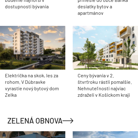
dostupnosti bývania
desiatky bytov a
apartmánov
Električka na skok, les za
Ceny bývania v 2.
rohom. V Dúbravke
štvrťroku rástli pomalšie.
vyrastie nový bytový dom
Nehnuteľnosti najviac
Zelka
zdraželi v Košickom kraji
ZELENÁ OBNOVA