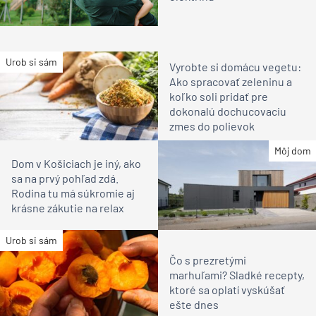
Urob si sám
Vyrobte si domácu vegetu:
Ako spracovať zeleninu a
koľko soli pridať pre
dokonalú dochucovaciu
zmes do polievok
Môj dom
Dom v Košiciach je iný, ako
sa na prvý pohľad zdá.
Rodina tu má súkromie aj
krásne zákutie na relax
Urob si sám
Čo s prezretými
marhuľami? Sladké recepty,
ktoré sa oplatí vyskúšať
ešte dnes