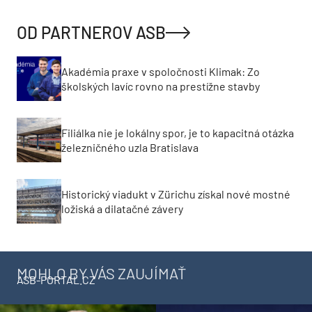
OD PARTNEROV ASB
Akadémia praxe v spoločnosti Klimak: Zo
školských lavíc rovno na prestížne stavby
Filiálka nie je lokálny spor, je to kapacitná otázka
železničného uzla Bratislava
Historický viadukt v Zürichu získal nové mostné
ložiská a dilatačné závery
MOHLO BY VÁS ZAUJÍMAŤ
ASB-PORTAL.CZ