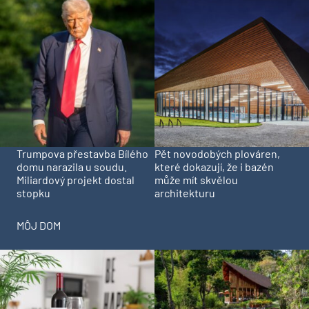
Trumpova přestavba Bílého
Pět novodobých plováren,
domu narazila u soudu.
které dokazují, že i bazén
Miliardový projekt dostal
může mít skvělou
stopku
architekturu
MÔJ DOM