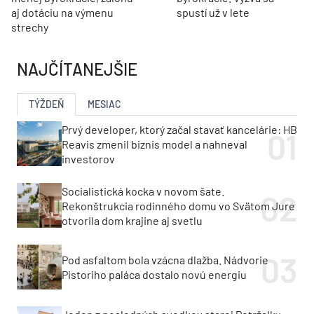
aj dotáciu na výmenu
spustí už v lete
strechy
NAJČÍTANEJŠIE
TÝŽDEŇ
MESIAC
Prvý developer, ktorý začal stavať kancelárie: HB
Reavis zmenil biznis model a nahneval
investorov
Socialistická kocka v novom šate.
Rekonštrukcia rodinného domu vo Svätom Jure
otvorila dom krajine aj svetlu
Pod asfaltom bola vzácna dlažba. Nádvorie
Pistoriho paláca dostalo novú energiu