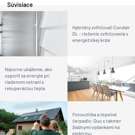
Súvisiace
Hybridný zvlhčovač Condair
DL – riešenie zvlhčovania v
energetickej kríze
Názorne ukážeme, ako
usporiť za energie pri
riadenom vetraní s
rekuperáciou tepla
Fotovoltika a tepelné
čerpadlo: Duo s takmer
žiadnymi výdavkami na
elektrinu