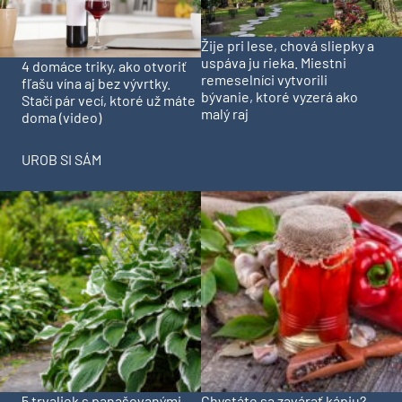
Žije pri lese, chová sliepky a
uspáva ju rieka. Miestni
4 domáce triky, ako otvoriť
remeselníci vytvorili
fľašu vína aj bez vývrtky.
bývanie, ktoré vyzerá ako
Stačí pár vecí, ktoré už máte
malý raj
doma (video)
UROB SI SÁM
5 trvaliek s panašovanými
Chystáte sa zavárať kápiu?