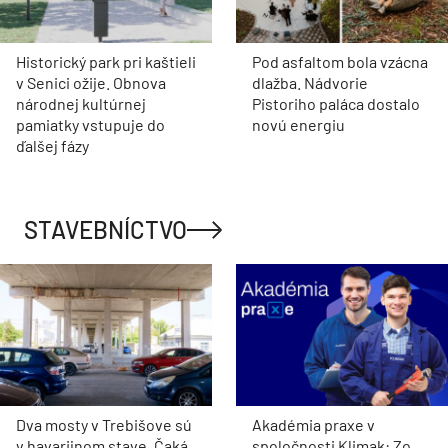
Historický park pri kaštieli
Pod asfaltom bola vzácna
v Senici ožije. Obnova
dlažba. Nádvorie
národnej kultúrnej
Pistoriho paláca dostalo
pamiatky vstupuje do
novú energiu
ďalšej fázy
STAVEBNÍCTVO
Dva mosty v Trebišove sú
Akadémia praxe v
v havarijnom stave. Čaká
spoločnosti Klimak: Zo