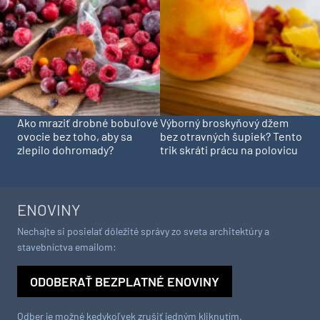
Ako mraziť drobné bobuľové
Výborný broskyňový džem
ovocie bez toho, aby sa
bez otravných šupiek? Tento
zlepilo dohromady?
trik skráti prácu na polovicu
ENOVINY
Nechajte si posielať dôležité správy zo sveta architektúry a
stavebníctva emailom:
ODOBERAŤ BEZPLATNÉ ENOVINY
Odber je možné kedykoľvek zrušiť jedným kliknutím.