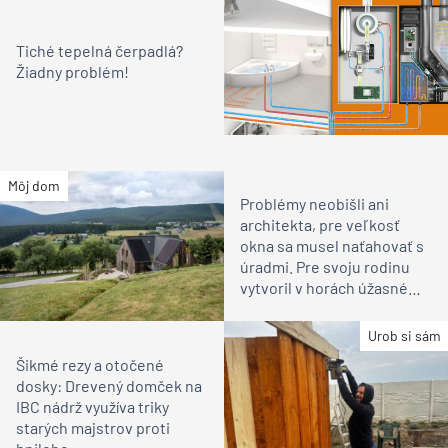
Tiché tepelná čerpadlá?
Žiadny problém!
Môj dom
Problémy neobišli ani
architekta, pre veľkosť
okna sa musel naťahovať s
úradmi. Pre svoju rodinu
vytvoril v horách úžasné
miesto na relax
Urob si sám
Šikmé rezy a otočené
dosky: Drevený domček na
IBC nádrž využíva triky
starých majstrov proti