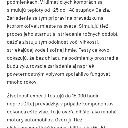
podmienkach. V klimatických komorách sa
simulujú teploty od -25 do +48 stupňov Celzia.
Zariadenie sa tým pripraví na prevádzku na
ktoromkoľvek mieste na svete. Simulujú tiež
proces jeho starnutia, striedanie ročných období,
dážď a zisťujú tým odolnosť voči vlhkosti,
striekajúcej vode i soľnej hmle. Testy celkovo
dokazujú, že bez ohľadu na podmienky prostredia
budú vykurovacie zariadenia aj napriek
poveternostným vplyvom spoľahlivo fungovať
mnoho rokov.
Životnosť experti testujú do 15 000 hodín
nepretržitej prevádzky, v prípade komponentov
dokonca ešte viac. To je oveľa dlhšie, ako mnohé
motory automobilov. Overujú tiež
elektromagnetickú kompatibilitu, aby Wi-Fi,