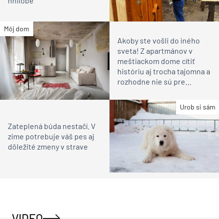
hnilobe
Môj dom
Akoby ste vošli do iného
sveta! Z apartmánov v
meštiackom dome cítiť
históriu aj trocha tajomna a
rozhodne nie sú pre
každého!
Urob si sám
Zateplená búda nestačí. V
zime potrebuje váš pes aj
dôležité zmeny v strave
VIDEO