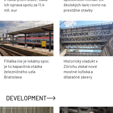
ich oprava spolu za 11,4
školských lavíc rovno na
mil. eur
prestížne stavby
Filiálka nie je lokálny spor,
Historický viadukt v
je to kapacitná otázka
Zürichu získal nové
železničného uzla
mostné ložiská a
Bratislava
dilatačné závery
DEVELOPMENT