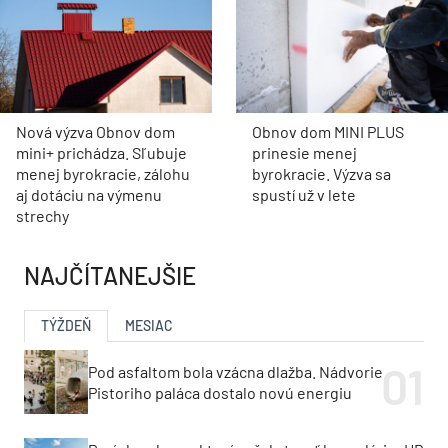
Nová výzva Obnov dom
Obnov dom MINI PLUS
mini+ prichádza. Sľubuje
prinesie menej
menej byrokracie, zálohu
byrokracie. Výzva sa
aj dotáciu na výmenu
spustí už v lete
strechy
NAJČÍTANEJŠIE
TÝŽDEŇ
MESIAC
Pod asfaltom bola vzácna dlažba. Nádvorie
Pistoriho paláca dostalo novú energiu