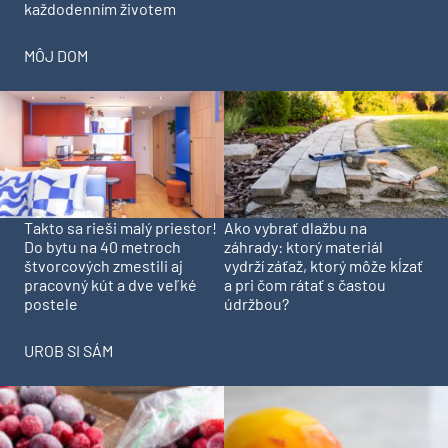
každodenním životem
MÔJ DOM
Takto sa rieši malý priestor!
Ako vybrať dlažbu na
Do bytu na 40 metroch
záhrady: ktorý materiál
štvorcových zmestili aj
vydrží záťaž, ktorý môže kĺzať
pracovný kút a dve veľké
a pri čom rátať s častou
postele
údržbou?
UROB SI SÁM