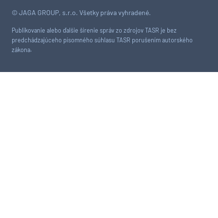
© JAGA GROUP, s.r.o. Všetky práva vyhradené.
Publikovanie alebo ďalšie šírenie správ zo zdrojov TASR je bez
predchádzajúceho písomného súhlasu TASR porušením autorského
zákona.