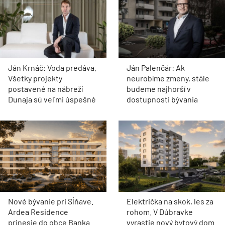
Ján Krnáč: Voda predáva.
Ján Palenčár: Ak
Všetky projekty
neurobíme zmeny, stále
postavené na nábreží
budeme najhorší v
Dunaja sú veľmi úspešné
dostupnosti bývania
Nové bývanie pri Sĺňave.
Električka na skok, les za
Ardea Residence
rohom. V Dúbravke
prinesie do obce Banka
vyrastie nový bytový dom