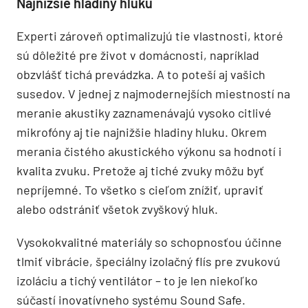
Najnižšie hladiny hluku
Experti zároveň optimalizujú tie vlastnosti, ktoré
sú dôležité pre život v domácnosti, napríklad
obzvlášť tichá prevádzka. A to poteší aj vašich
susedov. V jednej z najmodernejších miestností na
meranie akustiky zaznamenávajú vysoko citlivé
mikrofóny aj tie najnižšie hladiny hluku. Okrem
merania čistého akustického výkonu sa hodnotí i
kvalita zvuku. Pretože aj tiché zvuky môžu byť
nepríjemné. To všetko s cieľom znížiť, upraviť
alebo odstrániť všetok zvyškový hluk.
Vysokokvalitné materiály so schopnosťou účinne
tlmiť vibrácie, špeciálny izolačný flís pre zvukovú
izoláciu a tichý ventilátor – to je len niekoľko
súčastí inovatívneho systému Sound Safe.