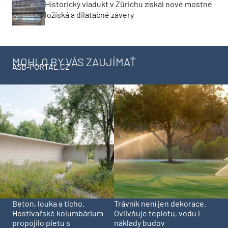
Historický viadukt v Zürichu získal nové mostné
ložiská a dilatačné závery
MOHLO BY VÁS ZAUJÍMAŤ
ASB-PORTAL.CZ
Beton, louka a ticho.
Trávník není jen dekorace.
Hostivařské kolumbárium
Ovlivňuje teplotu, vodu i
propojilo pietu s
náklady budov