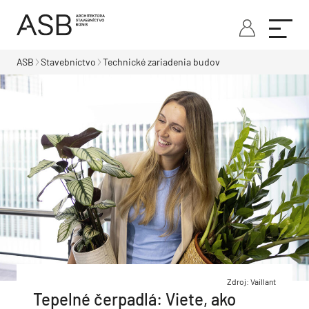
ASB
Stavebníctvo
Technické zariadenia budov
Zdroj: Vaillant
Tepelné čerpadlá: Viete, ako