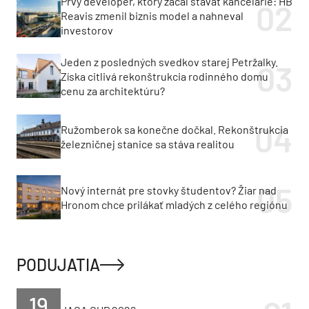
Prvý developer, ktorý začal stavať kancelárie: HB
Reavis zmenil biznis model a nahneval
investorov
Jeden z posledných svedkov starej Petržalky.
Získa citlivá rekonštrukcia rodinného domu
cenu za architektúru?
Ružomberok sa konečne dočkal. Rekonštrukcia
železničnej stanice sa stáva realitou
Nový internát pre stovky študentov? Žiar nad
Hronom chce prilákať mladých z celého regiónu
PODUJATIA
19