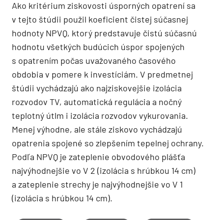
Ako kritérium ziskovosti úsporných opatrení sa
v tejto štúdii použil koeficient čistej súčasnej
hodnoty NPVQ, ktorý predstavuje čistú súčasnú
hodnotu všetkých budúcich úspor spojených
s opatrením počas uvažovaného časového
obdobia v pomere k investíciám. V predmetnej
štúdii vychádzajú ako najziskovejšie izolácia
rozvodov TV, automatická regulácia a nočný
teplotný útlm i izolácia rozvodov vykurovania.
Menej výhodne, ale stále ziskovo vychádzajú
opatrenia spojené so zlepšením tepelnej ochrany.
Podľa NPVQ je zateplenie obvodového plášťa
najvýhodnejšie vo V 2 (izolácia s hrúbkou 14 cm)
a zateplenie strechy je najvýhodnejšie vo V 1
(izolácia s hrúbkou 14 cm).