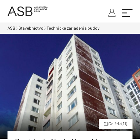
ASB
Stavebníctvo
Technické zariadenia budov
Galéria
(11)