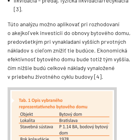
likvidácia – predaj, fyzická likvidácia/recyklácia
[3].
Túto analýzu možno aplikovať pri rozhodovaní
o akejkoľvek investícii do obnovy bytového domu,
predovšetkým pri vynakladaní vyšších prvotných
nákladov s cieľom znížiť tie budúce. Ekonomická
efektívnosť bytového domu bude totiž tým vyššia,
čím nižšie budú celkové náklady vynaložené
v priebehu životného cyklu budovy [4].