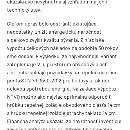
ukázala ako nevyhnutná aj vzhľadom na jeho
technický stav.
Cieľom úprav bolo odstrániť existujúce
nedostatky, znížiť energetickú náročnosť
a celkovo zvýšiť kvalitu bývania. Z hľadiska
výpočtu celkových nákladov na obdobie 30 rokov
sme dospeli k výsledku, že najvýhodnejší variant
zateplenia je V 3, pri ktorom obvodový plášť
a strecha spĺňajú požiadavky na tepelnú ochranu
podľa STN 73 0540:2012 pre budovy s takmer
nulovou spotrebou energie. Na základe výpočtu
NPVQ možno ako najviac optimálnu odporučiť
hrúbku tepelnej izolácie obvodového plášťa 14 cm
a hrúbku tepelnej izolácie strechy takisto 14 cm.
Finančná analýza ukázala, že návratnosť investície
závisí vo veľkej miere od zdrojov financovania,