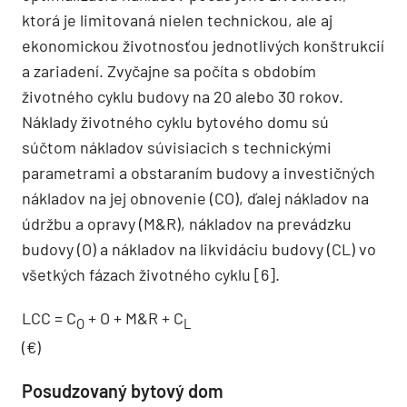
ktorá je limitovaná nielen technickou, ale aj
ekonomickou životnosťou jednotlivých konštrukcií
a zariadení. Zvyčajne sa počíta s obdobím
životného cyklu budovy na 20 alebo 30 rokov.
Náklady životného cyklu bytového domu sú
súčtom nákladov súvisiacich s technickými
parametrami a obstaraním budovy a investičných
nákladov na jej obnovenie (CO), ďalej nákladov na
údržbu a opravy (M&R), nákladov na prevádzku
budovy (O) a nákladov na likvidáciu budovy (CL) vo
všetkých fázach životného cyklu [6].
LCC = C
+ O + M&R + C
O
L
(€)
Posudzovaný bytový dom