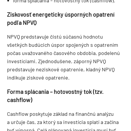
forma splácania – hotovostný tok (cashflow).
Ziskovosť energeticky úsporných opatrení
podľa NPVQ
NPVQ predstavuje čistú súčasnú hodnotu
všetkých budúcich úspor spojených s opatrením
počas uvažovaného časového obdobia, podelenú
investíciami. Zjednodušene, záporný NPVQ
predstavuje neziskové opatrenie, kladný NPVQ
indikuje ziskové opatrenie.
Forma splácania – hotovostný tok (tzv.
cashflow)
Cashflow poskytuje základ na finančnú analýzu
a určuje čas, za ktorý sa investícia splatí a začína
byť výnosná. Celá plánovaná investícia musí byť