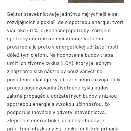
Sektor stavebníctva je jedným z najrýchlejšie sa
rozvíjajúcich a pokiaľ ide o spotrebu energie, tvorí
viac ako 40 % jej konečnej spotreby. Zníženie
spotreby energie a znečistenia životného
prostredia je preto v energetickej udržateľnosti
dôležitým cieľom. Na hodnotenie budov treba
určiť ich životný cyklus (LCA), ktorý je jedným
z najznámejších nástrojov používaných na
posúdenie ekologicky udržateľného rozvoja. Celý
proces posudzovania životného cyklu budov
zahŕňa propagáciu udržateľných budov s nízkou
spotrebou energie a vysokou účinnosťou, čo
podporuje inovácie v odvetví stavebníctva.
Zlepšenie energetickej účinnosti budov je
prioritnou otázkou v Európskej únii, kde pripadá