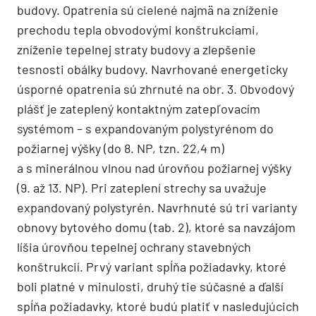
budovy. Opatrenia sú cielené najmä na zníženie
prechodu tepla obvodovými konštrukciami,
zníženie tepelnej straty budovy a zlepšenie
tesnosti obálky budovy. Navrhované energeticky
úsporné opatrenia sú zhrnuté na obr. 3. Obvodový
plášť je zateplený kontaktným zatepľovacím
systémom – s expandovaným polystyrénom do
požiarnej výšky (do 8. NP, tzn. 22,4 m)
a s minerálnou vlnou nad úrovňou požiarnej výšky
(9. až 13. NP). Pri zateplení strechy sa uvažuje
expandovaný polystyrén. Navrhnuté sú tri varianty
obnovy bytového domu (tab. 2), ktoré sa navzájom
líšia úrovňou tepelnej ochrany stavebných
konštrukcií. Prvý variant spĺňa požiadavky, ktoré
boli platné v minulosti, druhý tie súčasné a ďalší
spĺňa požiadavky, ktoré budú platiť v nasledujúcich