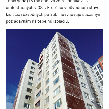
Teplá voda (TV) sa dodáva zo zásobníkov TV
umiestnených v OST, ktoré sú v pôvodnom stave.
Izolácia rozvodných potrubí nevyhovuje súčasným
požiadavkám na tepelnú izoláciu.