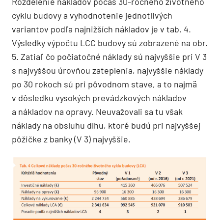
Rozdelenie nákladov počas 30-ročného životného
cyklu budovy a vyhodnotenie jednotlivých
variantov podľa najnižších nákladov je v tab. 4.
Výsledky výpočtu LCC budovy sú zobrazené na obr.
5. Zatiaľ čo počiatočné náklady sú najvyššie pri V 3
s najvyššou úrovňou zateplenia, najvyššie náklady
po 30 rokoch sú pri pôvodnom stave, a to najmä
v dôsledku vysokých prevádzkových nákladov
a nákladov na opravy. Neuvažovali sa tu však
náklady na obsluhu dlhu, ktoré budú pri najvyššej
pôžičke z banky (V 3) najvyššie.