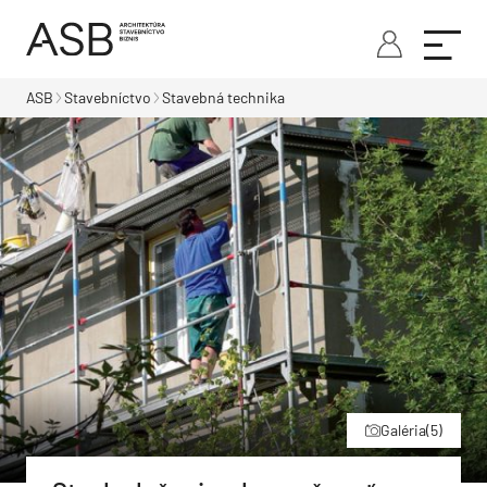
ASB
Stavebníctvo
Stavebná technika
Galéria
(5)