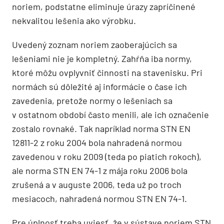
noriem, podstatne eliminuje úrazy zapríčinené
nekvalitou lešenia ako výrobku.
Uvedený zoznam noriem zaoberajúcich sa
lešeniami nie je kompletný. Zahŕňa iba normy,
ktoré môžu ovplyvniť činnosti na stavenisku. Pri
normách sú dôležité aj informácie o čase ich
zavedenia, pretože normy o lešeniach sa
v ostatnom období často menili, ale ich označenie
zostalo rovnaké. Tak napríklad norma STN EN
12811-2 z roku 2004 bola nahradená normou
zavedenou v roku 2009 (teda po piatich rokoch),
ale norma STN EN 74-1 z mája roku 2006 bola
zrušená a v auguste 2006, teda už po troch
mesiacoch, nahradená normou STN EN 74-1.
Pre úplnosť treba uviesť, že v sústave noriem STN