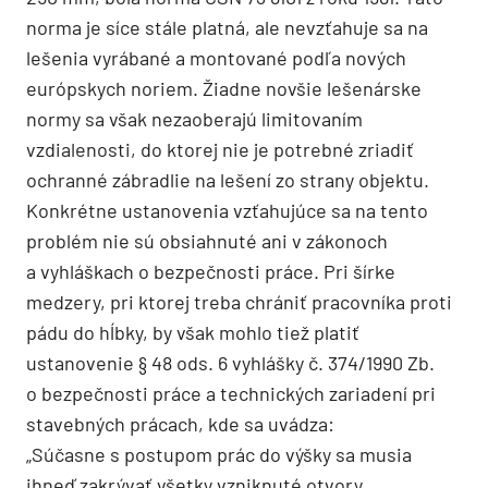
norma je síce stále platná, ale nevzťahuje sa na
lešenia vyrábané a montované podľa nových
európskych noriem. Žiadne novšie lešenárske
normy sa však nezaoberajú limitovaním
vzdialenosti, do ktorej nie je potrebné zriadiť
ochranné zábradlie na lešení zo strany objektu.
Konkrétne ustanovenia vzťahujúce sa na tento
problém nie sú obsiahnuté ani v zákonoch
a vyhláškach o bezpečnosti práce. Pri šírke
medzery, pri ktorej treba chrániť pracovníka proti
pádu do hĺbky, by však mohlo tiež platiť
ustanovenie § 48 ods. 6 vyhlášky č. 374/1990 Zb.
o bezpečnosti práce a technických zariadení pri
stavebných prácach, kde sa uvádza:
„Súčasne s postupom prác do výšky sa musia
ihneď zakrývať všetky vzniknuté otvory