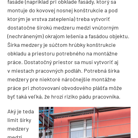
fasáde (napríklad pri obklade fasády, ktorý sa
montuje do kovovej nosnej konštrukcie a pod
ktorým je vrstva zateplenia) treba vytvoriť
dostatočne širokú medzeru medzi vnútorným
(nechráneným) okrajom lešenia a fasádou objektu.
Šírka medzery je súčtom hrúbky konštrukcie
obkladu a priestoru potrebného na montážne
práce. Dostatočný priestor sa musí vytvoriť aj
v miestach pracovných podláh. Potrebná šírka
medzery pre niektoré náročnejšie montážne
práce pri zhotovovaní obvodového plášťa môže
byť taká veľká, že hrozí riziko pádu pracovníka.
Aký je teda
limit šírky
medzery
medzi