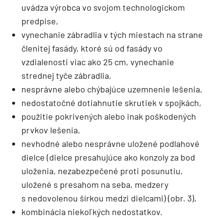
uvádza výrobca vo svojom technologickom
predpise,
vynechanie zábradlia v tých miestach na strane
členitej fasády, ktoré sú od fasády vo
vzdialenosti viac ako 25 cm, vynechanie
strednej tyče zábradlia,
nesprávne alebo chýbajúce uzemnenie lešenia,
nedostatočné dotiahnutie skrutiek v spoj­kách,
použitie pokrivených alebo inak poškodených
prvkov lešenia,
nevhodné alebo nesprávne uložené podlahové
dielce (dielce presahujúce ako konzoly za bod
uloženia, nezabezpečené proti posunutiu,
uložené s presahom na seba, medzery
s nedovolenou šírkou medzi dielcami) (obr. 3),
kombinácia niekoľkých nedostatkov.