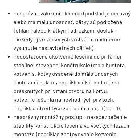
nesprávne založenie lešenia (podklad je nerovný
alebo má malú únosnosť, pätky sú podložené
tehlami alebo krátkymi odrezkami dosiek –
niekedy aj vo viacerých vrstvách, nadmerné
vysunutie nastaviteľných pätiek),
nedostatočné ukotvenie lešenia do priľahlej
stabilnej stavebnej konštrukcie (malá hustota
kotvenia, kotvy osadené do málo únosných
častí konštrukcie, napríklad škár alebo tehál
prasknutých pri vŕtaní otvoru na kotvu,
kotvenie lešenia na nevhodných prvkoch,
napríklad stred tyče zábradlia a pod.) (obr. 1),
nesprávny montážny postup – nezabezpečenie
stability konštrukcie lešenia vo všetkých fázach
montáže (napríklad zhotovovanie kotvenia