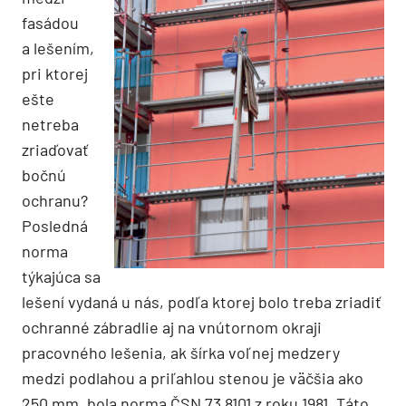
fasádou
a lešením,
pri ktorej
ešte
netreba
zriaďovať
bočnú
ochranu?
Posledná
norma
týkajúca sa
lešení vydaná u nás, podľa ktorej bolo treba zriadiť
ochranné zábradlie aj na vnútornom okraji
pracovného lešenia, ak šírka voľnej medzery
medzi podlahou a priľahlou stenou je väčšia ako
250 mm, bola norma ČSN 73 8101 z roku 1981. Táto