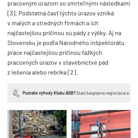
pracovným úrazom so smrteľnými následkami
[3]. Podstatná časť týchto úrazov vzniká
v malých a stredných firmách a ich
najčastejšou príčinou sú pády z výšky. Aj na
Slovensku je podľa Národného inšpektorátu
práce najčastejšou príčinou ťažkých
pracovných úrazov v stavebníctve pád
z lešenia alebo rebríka [2].
Poznáte výhody Klubu ASB?
Stačí bezplatná registrácia a zí