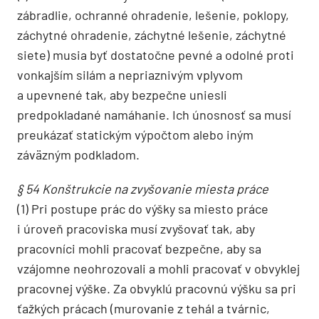
zábradlie, ochranné ohradenie, lešenie, poklopy,
záchytné ohradenie, záchytné lešenie, záchytné
siete) musia byť dostatočne pevné a odolné proti
vonkajším silám a nepriaznivým vplyvom
a upevnené tak, aby bezpečne uniesli
predpokladané namáhanie. Ich únosnosť sa musí
preukázať statickým výpočtom alebo iným
záväzným podkladom.
§ 54 Konštrukcie na zvyšovanie miesta práce
(1) Pri postupe prác do výšky sa miesto práce
i úroveň pracoviska musí zvyšovať tak, aby
pracovníci mohli pracovať bezpečne, aby sa
vzájomne neohrozovali a mohli pracovať v obvyklej
pracovnej výške. Za obvyklú pracovnú výšku sa pri
ťažkých prácach (murovanie z tehál a tvárnic,