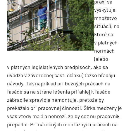
praxi sa
vyskytuje
množstvo
situácií, na
ktoré sa
v platných
normách
(alebo
v platných legislatívnych predpisoch, ako sa
uvádza v záverečnej časti článku) ťažko hľadajú
návody. Tak napríklad pri bežných prácach na
fasáde sa na strane lešenia priľahlej k fasáde
zábradlie spravidla nemontuje, pretože by
prekážalo pri pracovnej činnosti. Šírka medzery je
však vtedy malá a nehrozí, že by cez ňu pracovník
prepadol. Pri náročných montážnych prácach na