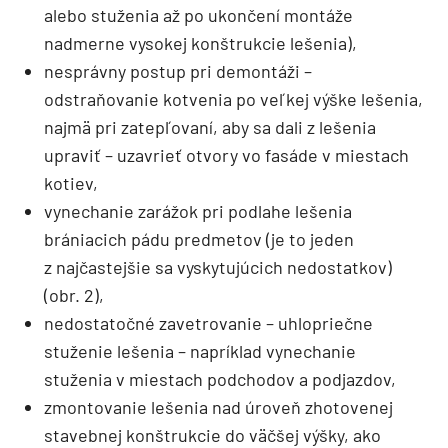
alebo stuženia až po ukončení montáže
nadmerne vysokej konštrukcie lešenia),
nesprávny postup pri demontáži –
odstraňovanie kotvenia po veľkej výške lešenia,
najmä pri zatepľovaní, aby sa dali z lešenia
upraviť – uzavrieť otvory vo fasáde v miestach
kotiev,
vynechanie zarážok pri podlahe lešenia
brániacich pádu predmetov (je to jeden
z najčastejšie sa vyskytujúcich nedostatkov)
(obr. 2),
nedostatočné zavetrovanie – uhlopriečne
stuženie lešenia – napríklad vynechanie
stuženia v miestach podchodov a podjazdov,
zmontovanie lešenia nad úroveň zhotovenej
stavebnej konštrukcie do väčšej výšky, ako