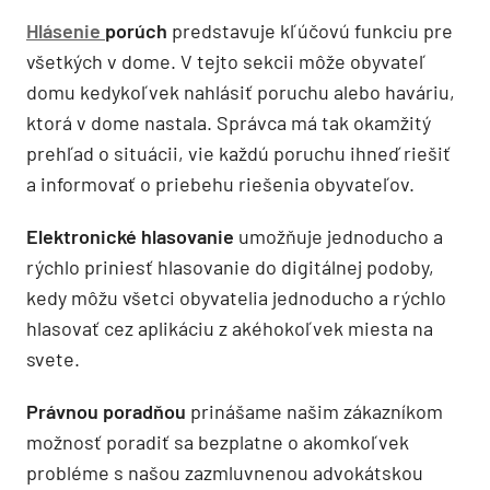
Hlásenie
porúch
predstavuje kľúčovú funkciu pre
všetkých v dome. V tejto sekcii môže obyvateľ
domu kedykoľvek nahlásiť poruchu alebo haváriu,
ktorá v dome nastala. Správca má tak okamžitý
prehľad o situácii, vie každú poruchu ihneď riešiť
a informovať o priebehu riešenia obyvateľov.
Elektronické hlasovanie
umožňuje jednoducho a
rýchlo priniesť hlasovanie do digitálnej podoby,
kedy môžu všetci obyvatelia jednoducho a rýchlo
hlasovať cez aplikáciu z akéhokoľvek miesta na
svete.
Právnou poradňou
prinášame našim zákazníkom
možnosť poradiť sa bezplatne o akomkoľvek
probléme s našou zazmluvnenou advokátskou