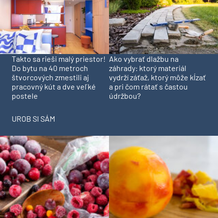
Takto sa rieši malý priestor!
Ako vybrať dlažbu na
Do bytu na 40 metroch
záhrady: ktorý materiál
štvorcových zmestili aj
vydrží záťaž, ktorý môže kĺzať
pracovný kút a dve veľké
a pri čom rátať s častou
postele
údržbou?
UROB SI SÁM