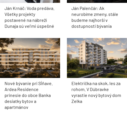
Ján Krnáč: Voda predáva.
Ján Palenčár: Ak
Všetky projekty
neurobíme zmeny, stále
postavené na nábreží
budeme najhorší v
Dunaja sú veľmi úspešné
dostupnosti bývania
Nové bývanie pri Sĺňave.
Električka na skok, les za
Ardea Residence
rohom. V Dúbravke
prinesie do obce Banka
vyrastie nový bytový dom
desiatky bytov a
Zelka
apartmánov