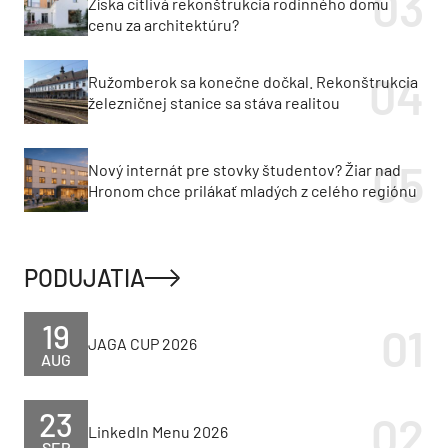
Získa citlivá rekonštrukcia rodinného domu
cenu za architektúru?
Ružomberok sa konečne dočkal. Rekonštrukcia
železničnej stanice sa stáva realitou
Nový internát pre stovky študentov? Žiar nad
Hronom chce prilákať mladých z celého regiónu
PODUJATIA
19
JAGA CUP 2026
AUG
23
LinkedIn Menu 2026
SEP