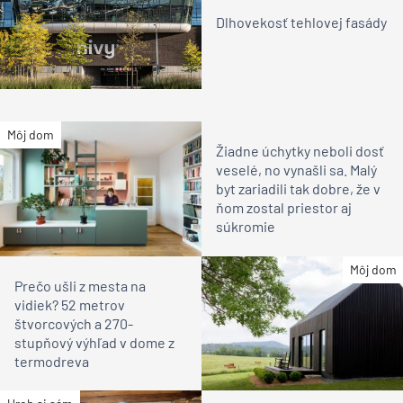
Dlhovekosť tehlovej fasády
Môj dom
Žiadne úchytky neboli dosť
veselé, no vynašli sa. Malý
byt zariadili tak dobre, že v
ňom zostal priestor aj
súkromie
Môj dom
Prečo ušli z mesta na
vidiek? 52 metrov
štvorcových a 270-
stupňový výhľad v dome z
termodreva