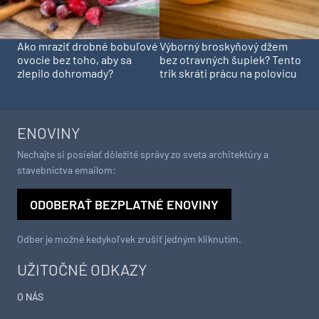
Ako mraziť drobné bobuľové
Výborný broskyňový džem
ovocie bez toho, aby sa
bez otravných šupiek? Tento
zlepilo dohromady?
trik skráti prácu na polovicu
ENOVINY
Nechajte si posielať dôležité správy zo sveta architektúry a
stavebníctva emailom:
ODOBERAŤ BEZPLATNÉ ENOVINY
Odber je možné kedykoľvek zrušiť jedným kliknutím.
UŽITOČNÉ ODKAZY
O NÁS