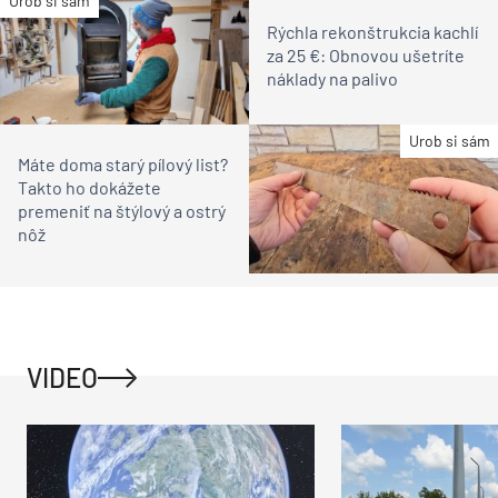
Urob si sám
Rýchla rekonštrukcia kachlí
za 25 €: Obnovou ušetríte
náklady na palivo
Urob si sám
Máte doma starý pílový list?
Takto ho dokážete
premeniť na štýlový a ostrý
nôž
VIDEO