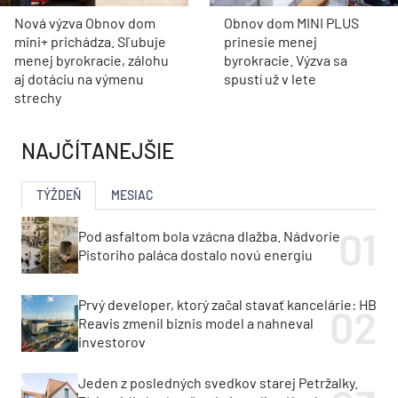
Nová výzva Obnov dom
Obnov dom MINI PLUS
mini+ prichádza. Sľubuje
prinesie menej
menej byrokracie, zálohu
byrokracie. Výzva sa
aj dotáciu na výmenu
spustí už v lete
strechy
NAJČÍTANEJŠIE
TÝŽDEŇ
MESIAC
Pod asfaltom bola vzácna dlažba. Nádvorie
Pistoriho paláca dostalo novú energiu
Prvý developer, ktorý začal stavať kancelárie: HB
Reavis zmenil biznis model a nahneval
investorov
Jeden z posledných svedkov starej Petržalky.