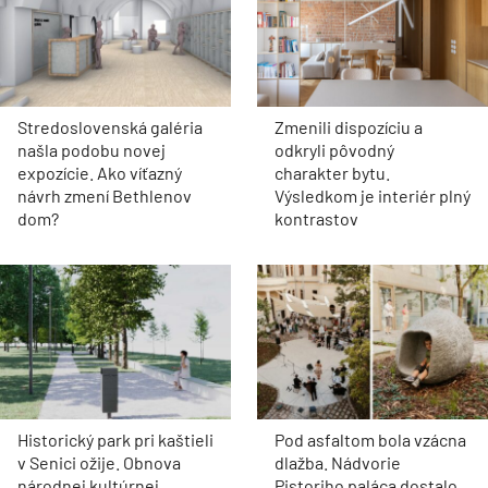
Stredoslovenská galéria
Zmenili dispozíciu a
našla podobu novej
odkryli pôvodný
expozície. Ako víťazný
charakter bytu.
návrh zmení Bethlenov
Výsledkom je interiér plný
dom?
kontrastov
Historický park pri kaštieli
Pod asfaltom bola vzácna
v Senici ožije. Obnova
dlažba. Nádvorie
národnej kultúrnej
Pistoriho paláca dostalo