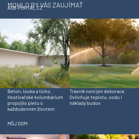
MOHLO BY VÁS ZAUJÍMAŤ
ASB-PORTAL.CZ
Beton, louka a ticho.
Trávník není jen dekorace.
Hostivařské kolumbárium
Ovlivňuje teplotu, vodu i
propojilo pietu s
náklady budov
každodenním životem
MÔJ DOM