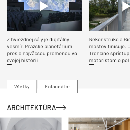
Z hviezdnej sály je digitálny
Rekonštrukcia Bi
vesmír. Pražské planetárium
mostov finišuje. 
prešlo najväčšou premenou vo
Trenčíne sprístup
svojej histórii
motoristom o pol 
Všetky
Kolaudátor
ARCHITEKTÚRA