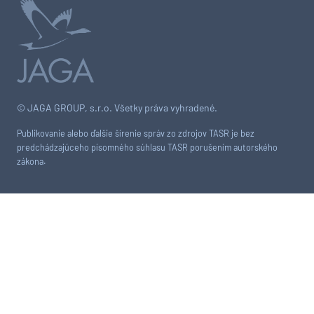
© JAGA GROUP, s.r.o. Všetky práva vyhradené.
Publikovanie alebo ďalšie šírenie správ zo zdrojov TASR je bez
predchádzajúceho písomného súhlasu TASR porušením autorského
zákona.