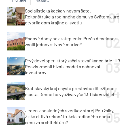
TÝŽDEŇ
MESIAC
Socialistická kocka v novom šate.
Rekonštrukcia rodinného domu vo Svätom Jure
otvorila dom krajine aj svetlu
Radové domy bez zateplenia: Prečo developer
zvolil jednovrstvové murivo?
Prvý developer, ktorý začal stavať kancelárie: HB
Reavis zmenil biznis model a nahneval
investorov
Bratislavský kraj chystá prestavbu dôležitého
mosta. Denne ho využíva vyše 13-tisíc vozidiel
Jeden z posledných svedkov starej Petržalky.
Získa citlivá rekonštrukcia rodinného domu
cenu za architektúru?