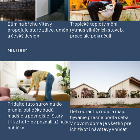
Dům na břehu Vltavy
Tropické teploty mění
propojuje staré zdivo, umění
rytmus silničních staveb,
a český design
práce ale pokračují
MÔJ DOM
Pridajte túto surovinu do
prania, obliečky budú
Deti odrástli, rodičia majú
hladšie a pevnejšie. Starý
bývanie presne podľa seba.
trik z hotelov poznali už naše
V novom dome je všetko pre
babičky
ich život i návštevy vnúčat