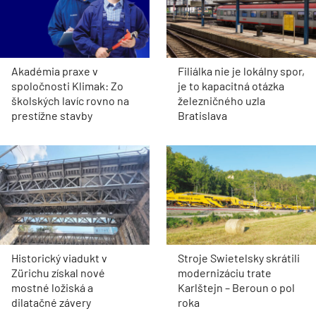
Akadémia praxe v
Filiálka nie je lokálny spor,
spoločnosti Klimak: Zo
je to kapacitná otázka
školských lavíc rovno na
železničného uzla
prestížne stavby
Bratislava
Historický viadukt v
Stroje Swietelsky skrátili
Zürichu získal nové
modernizáciu trate
mostné ložiská a
Karlštejn – Beroun o pol
dilatačné závery
roka