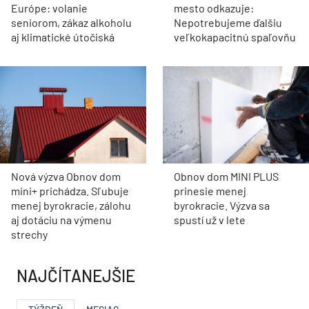
Európe: volanie
mesto odkazuje:
seniorom, zákaz alkoholu
Nepotrebujeme ďalšiu
aj klimatické útočiská
veľkokapacitnú spaľovňu
Nová výzva Obnov dom
Obnov dom MINI PLUS
mini+ prichádza. Sľubuje
prinesie menej
menej byrokracie, zálohu
byrokracie. Výzva sa
aj dotáciu na výmenu
spustí už v lete
strechy
NAJČÍTANEJŠIE