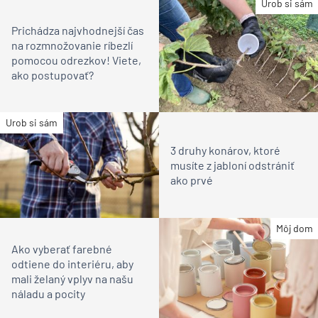
Urob si sám
Prichádza najvhodnejší čas
na rozmnožovanie ríbezlí
pomocou odrezkov! Viete,
ako postupovať?
Urob si sám
3 druhy konárov, ktoré
musíte z jabloní odstrániť
ako prvé
Môj dom
Ako vyberať farebné
odtiene do interiéru, aby
mali želaný vplyv na našu
náladu a pocity