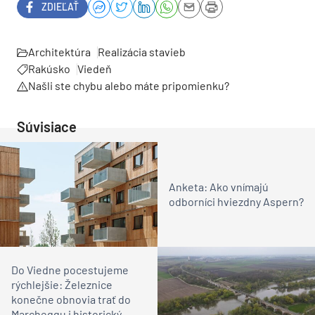
ZDIEĽAŤ
Architektúra
Realizácia stavieb
Rakúsko
Viedeň
Našli ste chybu alebo máte pripomienku?
Súvisiace
Anketa: Ako vnímajú
odborníci hviezdny Aspern?
Do Viedne pocestujeme
rýchlejšie: Železnice
konečne obnovia trať do
Marcheggu i historický