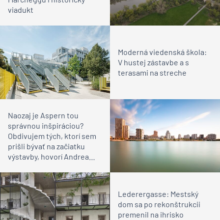
viadukt
Moderná viedenská škola:
V hustej zástavbe a s
terasami na streche
Naozaj je Aspern tou
správnou inšpiráciou?
Obdivujem tých, ktorí sem
prišli bývať na začiatku
výstavby, hovorí Andrea
Boroš Leitmann
Lederergasse: Mestský
dom sa po rekonštrukcii
premenil na ihrisko