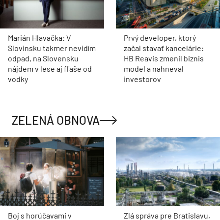
Marián Hlavačka: V
Prvý developer, ktorý
Slovinsku takmer nevidím
začal stavať kancelárie:
odpad, na Slovensku
HB Reavis zmenil biznis
nájdem v lese aj fľaše od
model a nahneval
vodky
investorov
ZELENÁ OBNOVA
Boj s horúčavami v
Zlá správa pre Bratislavu,