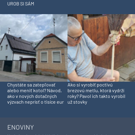
UROB SI SÁM
Chystáte sa zatepľovať
Ako si vyrobiť poctivú
alebo meniť kotol? Návod,
brezovú metlu, ktorá vydrží
ako v nových dotačných
roky? Pavol ich takto vyrobil
výzvach neprísť o tisíce eur
už stovky
ENOVINY