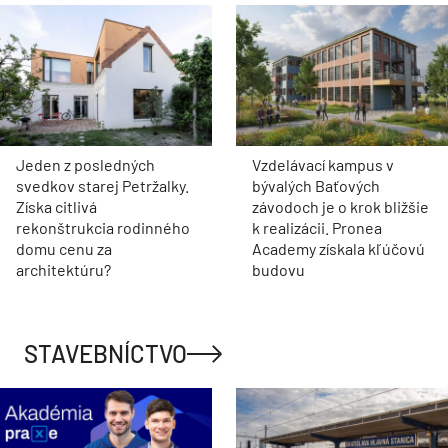
Jeden z posledných
Vzdelávací kampus v
svedkov starej Petržalky.
bývalých Baťových
Získa citlivá
závodoch je o krok bližšie
rekonštrukcia rodinného
k realizácii. Pronea
domu cenu za
Academy získala kľúčovú
architektúru?
budovu
STAVEBNÍCTVO