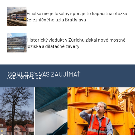
Filiálka nie je lokálny spor, je to kapacitná otázka
železničného uzla Bratislava
Historický viadukt v Zürichu získal nové mostné
ložiská a dilatačné závery
MOHLO BY VÁS ZAUJÍMAŤ
ASB-PORTAL.CZ