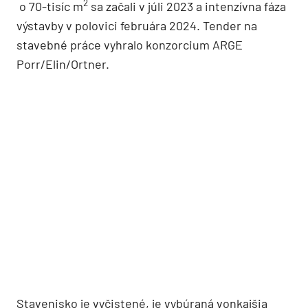
2
o 70-tisíc m
sa začali v júli 2023 a intenzívna fáza
výstavby v polovici februára 2024. Tender na
stavebné práce vyhralo konzorcium ARGE
Porr/Elin/Ortner.
Stavenisko je vyčistené, je vybúraná vonkajšia