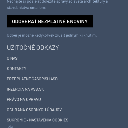
Nechajte si posielať dôležité správy zo sveta architektúry a
stavebníctva emailom:
ODOBERAŤ BEZPLATNÉ ENOVINY
Odber je možné kedykoľvek zrušiť jedným kliknutím.
UŽITOČNÉ ODKAZY
O NÁS
KONTAKTY
PREDPLATNÉ ČASOPISU ASB
INZERCIA NA ASB.SK
PRÁVO NA OPRAVU
OCHRANA OSOBNÝCH ÚDAJOV
SÚKROMIE – NASTAVENIA COOKIES