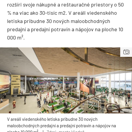
rozšíri svoje nákupné a reštauračné priestory o 50
% na viac ako 30-tisíc m2. V areáli viedenského
letiska pribudne 30 nových maloobchodných
predajní a predajní potravín a nápojov na ploche 10
000 m².
V areáli viedenského letiska pribudne 30 nových
maloobchodných predajní a predajní potravín a nápojov na
ploche 10 000 m².
|
Zdroj: mesto Viedeň