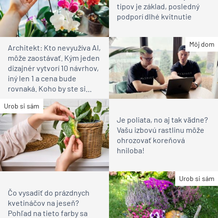
Akustický útlm!
Automatické interiérové
posuvné dvere
Urob si sám
Dostali ste orchideu a
neviete, čo s ňou? Týchto 11
tipov je základ, posledný
podporí dlhé kvitnutie
Môj dom
Architekt: Kto nevyužíva AI,