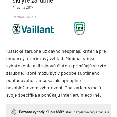
skryté zárubne
4. apríla 2017
Partneri sekcie:
Klasické zárubne už dávno nespĺňajú kritériá pre
moderný interiérový vzhľad. Minimalistické
vyhotovenie a dizajnovú čistotu prinášajú skryté
zárubne, ktoré môžu byť v podobe subtílneho
pohľadového rámčeka, ale aj v úplne
bezobložkovom vyhotovení. Oba varianty majú
svoje špecifiká a ponúkajú interiéru niečo iné.
Poznáte výhody Klubu ASB?
Stačí bezplatná registrácia a zí