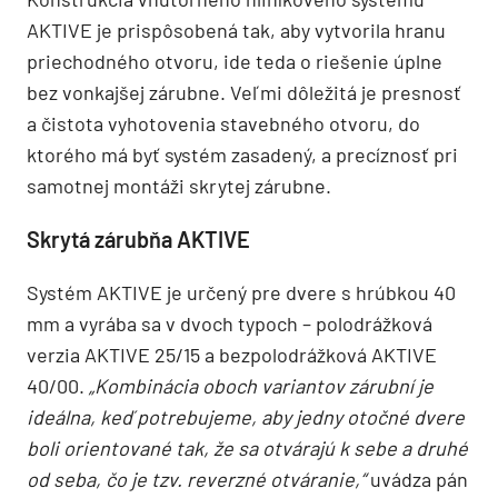
Konštrukcia vnútorného hliníkového systému
AKTIVE je prispôsobená tak, aby vytvorila hranu
priechodného otvoru, ide teda o riešenie úplne
bez vonkajšej zárubne. Veľmi dôležitá je presnosť
a čistota vyhotovenia stavebného otvoru, do
ktorého má byť systém zasadený, a precíznosť pri
samotnej montáži skrytej zárubne.
Skrytá zárubňa AKTIVE
Systém AKTIVE je určený pre dvere s hrúbkou 40
mm a vyrába sa v dvoch typoch – polodrážková