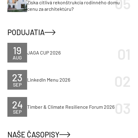
otvorila dom krajine aj svetlu
Radové domy bez zateplenia: Prečo developer
zvolil jednovrstvové murivo?
Prvý developer, ktorý začal stavať kancelárie: HB
Reavis zmenil biznis model a nahneval
investorov
Bratislavský kraj chystá prestavbu dôležitého
mosta. Denne ho využíva vyše 13-tisíc vozidiel
Jeden z posledných svedkov starej Petržalky.
Získa citlivá rekonštrukcia rodinného domu
cenu za architektúru?
PODUJATIA