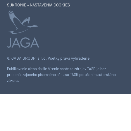
ODOBERAŤ BEZPLATNÉ ENOVINY
Odber je možné kedykoľvek zrušiť jedným kliknutím.
UŽITOČNÉ ODKAZY
O NÁS
KONTAKTY
PREDPLATNÉ ČASOPISU ASB
INZERCIA NA ASB.SK
PRÁVO NA OPRAVU
OCHRANA OSOBNÝCH ÚDAJOV
SÚKROMIE – NASTAVENIA COOKIES