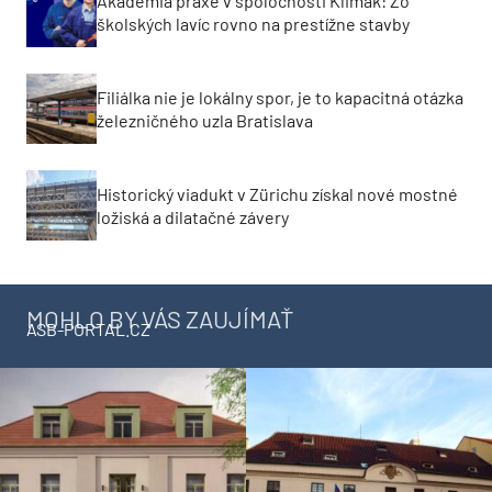
INŽINIERSKE STAVBY 3/2026
OD PARTNEROV ASB
Akadémia praxe v spoločnosti Klimak: Zo
školských lavíc rovno na prestížne stavby
Filiálka nie je lokálny spor, je to kapacitná otázka
železničného uzla Bratislava