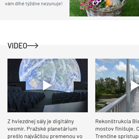
môže zaostávať. Kým jeden
dizajnér vytvorí 10 návrhov,
iný len 1 a cena bude
rovnaká. Koho by ste si
vybrali?
Urob si sám
Je poliata, no aj tak vädne?
Vašu izbovú rastlinu môže
ohrozovať koreňová
hniloba!
Urob si sám
Čo vysadiť do prázdnych
kvetináčov na jeseň?
Pohľad na tieto farby sa
vám dlhé týždne nezunuje!