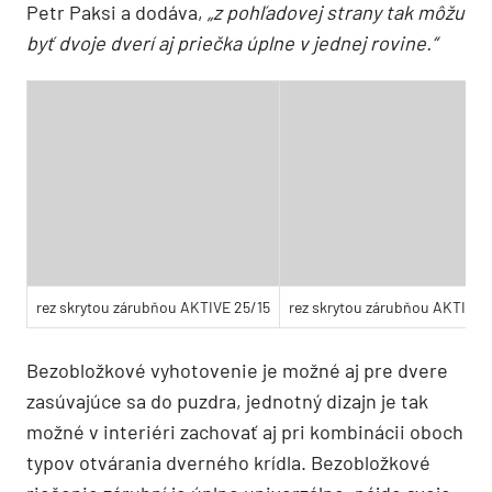
verzia AKTIVE 25/15 a bezpolodrážková AKTIVE
40/00.
„Kombinácia oboch variantov zárubní je
ideálna, keď potrebujeme, aby jedny otočné dvere
boli orientované tak, že sa otvárajú k sebe a druhé
od seba, čo je tzv. reverzné otváranie,“
uvádza pán
Petr Paksi a dodáva,
„z pohľadovej strany tak môžu
byť dvoje dverí aj priečka úplne v jednej rovine.“