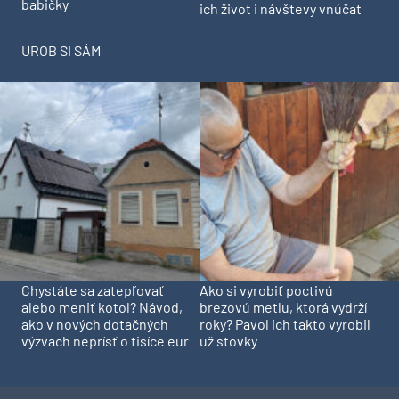
Bydlení mezi dvěma rameny
Babiš chce změnit využití
Labe. V Brandýse vyroste
známého paláce nad Prahou
rezidence na ostrově
MÔJ DOM
Pridajte túto surovinu do
prania, obliečky budú
Deti odrástli, rodičia majú
hladšie a pevnejšie. Starý
bývanie presne podľa seba.
trik z hotelov poznali už naše
V novom dome je všetko pre
babičky
ich život i návštevy vnúčat
UROB SI SÁM