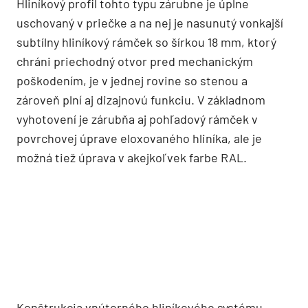
Hliníkový profil tohto typu zárubne je úplne
uschovaný v priečke a na nej je nasunutý vonkajší
subtílny hliníkový rámček so šírkou 18 mm, ktorý
chráni priechodný otvor pred mechanickým
poškodením, je v jednej rovine so stenou a
zároveň plní aj dizajnovú funkciu. V základnom
vyhotovení je zárubňa aj pohľadový rámček v
povrchovej úprave eloxovaného hliníka, ale je
možná tiež úprava v akejkoľvek farbe RAL.