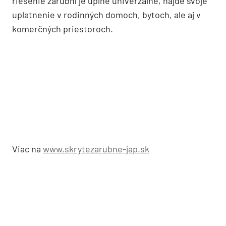
rez skrytou zárubňou AKTIVE 25/15
rez skrytou zárubňou AKTIVE 
Bezobložkové vyhotovenie je možné aj pre dvere
zasúvajúce sa do puzdra, jednotný dizajn je tak
možné v interiéri zachovať aj pri kombinácii oboch
typov otvárania dverného krídla. Bezobložkové
riešenie zárubní je úplne univerzálne, nájde svoje
uplatnenie v rodinných domoch, bytoch, ale aj v
komerčných priestoroch.