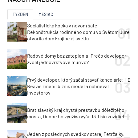
Nová výzva Obnov dom
Obnov dom MINI PLUS
mini+ prichádza. Sľubuje
prinesie menej
menej byrokracie, zálohu
byrokracie. Výzva sa
aj dotáciu na výmenu
spustí už v lete
strechy
NAJČÍTANEJŠIE
TÝŽDEŇ
MESIAC
Socialistická kocka v novom šate.
Rekonštrukcia rodinného domu vo Svätom Jure