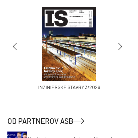
19
JAGA CUP 2026
AUG
23
LinkedIn Menu 2026
SEP
24
Timber & Climate Resilience Forum 2026
SEP
NAŠE ČASOPISY