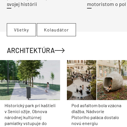
VIDEO
Z hviezdnej sály je digitálny
Rekonštrukcia Bi
vesmír. Pražské planetárium
mostov finišuje. 
prešlo najväčšou premenou vo
Trenčíne sprístup
svojej histórii
motoristom o pol 
Všetky
Kolaudátor