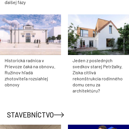
ARCHITEKTÚRA
Historický park pri kaštieli
Pod asfaltom bola vzácna
v Senici ožije. Obnova
dlažba. Nádvorie
národnej kultúrnej
Pistoriho paláca dostalo
pamiatky vstupuje do
novú energiu
ďalšej fázy