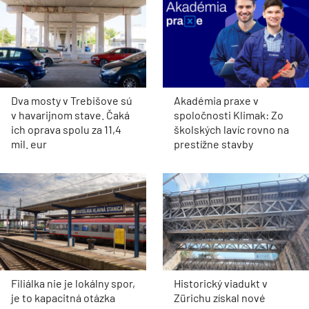
Historická radnica v
Jeden z posledných
Prievoze čaká na obnovu.
svedkov starej Petržalky.
Ružinov hľadá
Získa citlivá
zhotoviteľa rozsiahlej
rekonštrukcia rodinného
obnovy
domu cenu za
architektúru?
STAVEBNÍCTVO