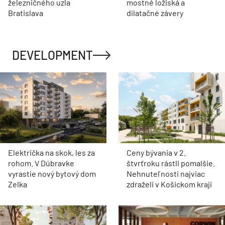
Dva mosty v Trebišove sú
Akadémia praxe v
v havarijnom stave. Čaká
spoločnosti Klimak: Zo
ich oprava spolu za 11,4
školských lavíc rovno na
mil. eur
prestížne stavby
Filiálka nie je lokálny spor,
Historický viadukt v
je to kapacitná otázka
Zürichu získal nové
železničného uzla
mostné ložiská a
Bratislava
dilatačné závery
DEVELOPMENT