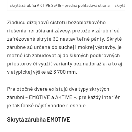
skrytá zárubňa AKTIVE 25/15 – predná pohľadová strana
skrytá zá
Žiaducu dizajnovú čistotu bezobložkového
riešenia nerušia ani závesy, pretože v zárubni sú
zafrézované skryté 3D nastaviteľné pánty. Skryté
zárubne sú určené do suchej i mokrej výstavby, je
možné ich zabudovať aj do šikmých podkrovných
priestorov či využiť varianty bez nadpražia, a to aj
v atypickej výške až 3 700 mm.
Pre otočné dvere existujú dva typy skrytých
zárubní – EMOTIVE a AKTIVE –, pre každý interiér
je tak ľahké nájsť vhodné riešenie.
Skrytá zárubňa EMOTIVE