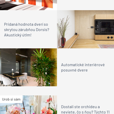
ZDIEĽAŤ
Realizácia stavieb
Konštrukcie a prvky
okná a dvere
zárubne
Našli ste chybu alebo máte pripomienku?
Súvisiace
Exkluzívne dverné systémy
Dorsis v novom
showroome v Bratislave
Pridaná hodnota dverí so
skrytou zárubňou Dorsis?