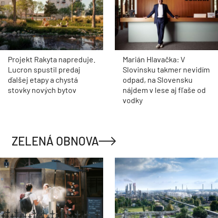
Električka na skok, les za
Ceny bývania v 2.
rohom. V Dúbravke
štvrťroku rástli pomalšie.
vyrastie nový bytový dom
Nehnuteľnosti najviac
Zelka
zdraželi v Košickom kraji