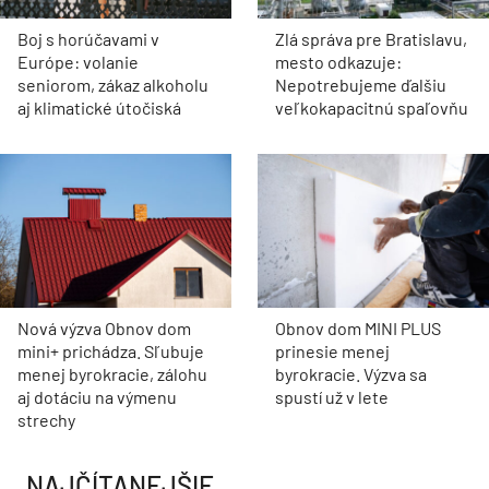
Projekt Rakyta napreduje.
Marián Hlavačka: V
Lucron spustil predaj
Slovinsku takmer nevidím
ďalšej etapy a chystá
odpad, na Slovensku
stovky nových bytov
nájdem v lese aj fľaše od
vodky
ZELENÁ OBNOVA
Boj s horúčavami v
Zlá správa pre Bratislavu,
Európe: volanie
mesto odkazuje:
seniorom, zákaz alkoholu
Nepotrebujeme ďalšiu
aj klimatické útočiská
veľkokapacitnú spaľovňu