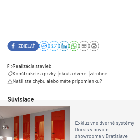
Viac na
www.skrytezarubne-jap.sk