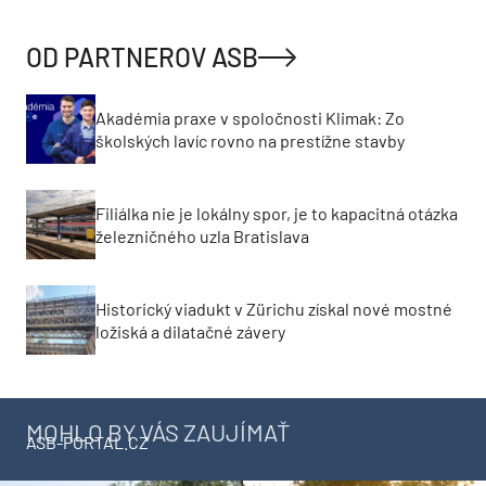
OD PARTNEROV ASB
Akadémia praxe v spoločnosti Klimak: Zo
školských lavíc rovno na prestížne stavby
Filiálka nie je lokálny spor, je to kapacitná otázka
železničného uzla Bratislava
Historický viadukt v Zürichu získal nové mostné
ložiská a dilatačné závery
MOHLO BY VÁS ZAUJÍMAŤ
ASB-PORTAL.CZ