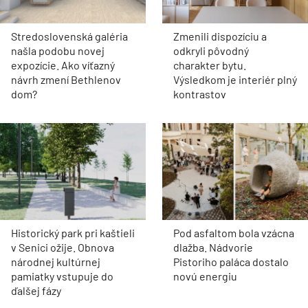
Stredoslovenská galéria
Zmenili dispozíciu a
našla podobu novej
odkryli pôvodný
expozície. Ako víťazný
charakter bytu.
návrh zmení Bethlenov
Výsledkom je interiér plný
dom?
kontrastov
Historický park pri kaštieli
Pod asfaltom bola vzácna
v Senici ožije. Obnova
dlažba. Nádvorie
národnej kultúrnej
Pistoriho paláca dostalo
pamiatky vstupuje do
novú energiu
ďalšej fázy