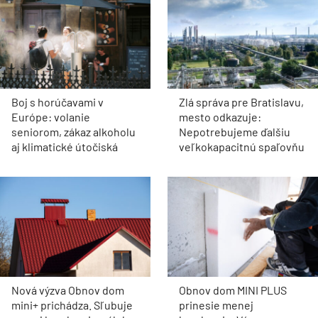
Boj s horúčavami v
Zlá správa pre Bratislavu,
Európe: volanie
mesto odkazuje:
seniorom, zákaz alkoholu
Nepotrebujeme ďalšiu
aj klimatické útočiská
veľkokapacitnú spaľovňu
Nová výzva Obnov dom
Obnov dom MINI PLUS
mini+ prichádza. Sľubuje
prinesie menej