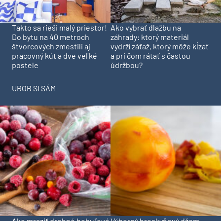
Takto sa rieši malý priestor!
Ako vybrať dlažbu na
Do bytu na 40 metroch
záhrady: ktorý materiál
štvorcových zmestili aj
vydrží záťaž, ktorý môže kĺzať
pracovný kút a dve veľké
a pri čom rátať s častou
postele
údržbou?
UROB SI SÁM
Ako mraziť drobné bobuľové
Výborný broskyňový džem