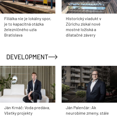
Filiálka nie je lokálny spor,
Historický viadukt v
je to kapacitná otázka
Zürichu získal nové
železničného uzla
mostné ložiská a
Bratislava
dilatačné závery
DEVELOPMENT
Ján Krnáč: Voda predáva.
Ján Palenčár: Ak
Všetky projekty
neurobíme zmeny, stále