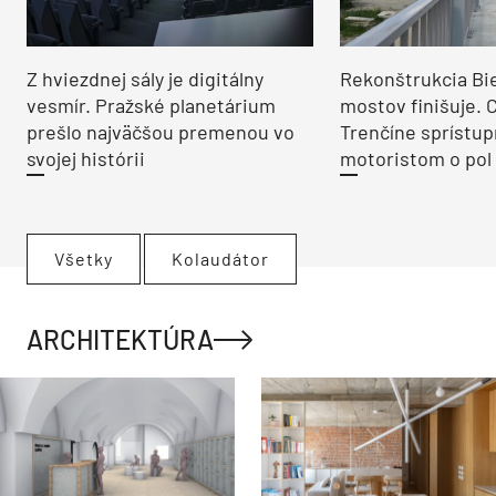
Z hviezdnej sály je digitálny
Rekonštrukcia Bi
vesmír. Pražské planetárium
mostov finišuje. 
prešlo najväčšou premenou vo
Trenčíne sprístup
svojej histórii
motoristom o pol 
Všetky
Kolaudátor
ARCHITEKTÚRA