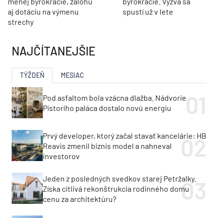
menej byrokracie, zálohu
byrokracie. Výzva sa
aj dotáciu na výmenu
spustí už v lete
strechy
NAJČÍTANEJŠIE
TÝŽDEŇ
MESIAC
Pod asfaltom bola vzácna dlažba. Nádvorie
Pistoriho paláca dostalo novú energiu
Prvý developer, ktorý začal stavať kancelárie: HB
Reavis zmenil biznis model a nahneval
investorov
Jeden z posledných svedkov starej Petržalky.
Získa citlivá rekonštrukcia rodinného domu
cenu za architektúru?