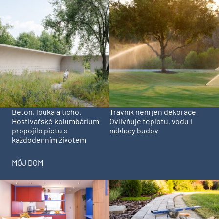
Beton, louka a ticho.
Trávník není jen dekorace.
Hostivařské kolumbárium
Ovlivňuje teplotu, vodu i
propojilo pietu s
náklady budov
každodenním životem
MÔJ DOM