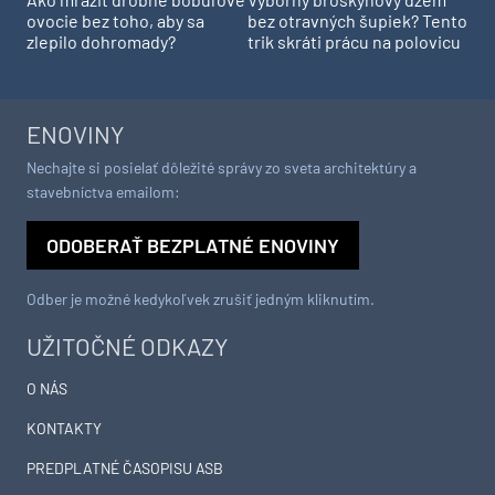
ovocie bez toho, aby sa
bez otravných šupiek? Tento
zlepilo dohromady?
trik skráti prácu na polovicu
ENOVINY
Nechajte si posielať dôležité správy zo sveta architektúry a
stavebníctva emailom:
ODOBERAŤ BEZPLATNÉ ENOVINY
Odber je možné kedykoľvek zrušiť jedným kliknutím.
UŽITOČNÉ ODKAZY
O NÁS
KONTAKTY
PREDPLATNÉ ČASOPISU ASB