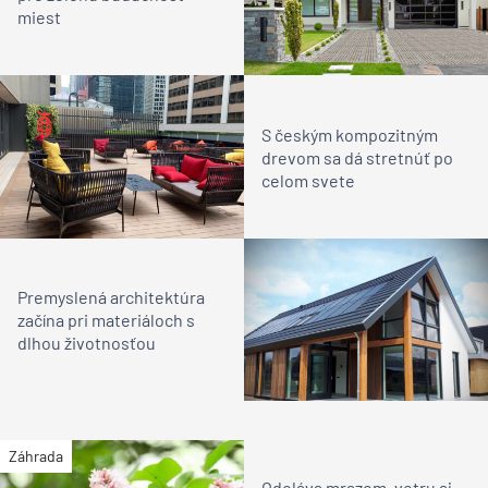
miest
S českým kompozitným
drevom sa dá stretnúť po
celom svete
Premyslená architektúra
začína pri materiáloch s
dlhou životnosťou
Záhrada
Odoláva mrazom, vetru aj