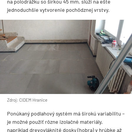
na polodrážku so šírkou 45 mm, slúži na ešte
jednoduchšie vytvorenie pochôdznej vrstvy.
Zdroj: CIDEM Hranice
Ponúkaný podlahový systém má širokú variabilitu –
je možné použiť rôzne izolačné materiály,
napríklad drevovláknité dosky (hobra) v hrúbke až