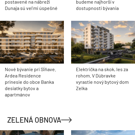
postavené na nábreží
budeme najhorší v
Dunaja sú veľmi úspešné
dostupnosti bývania
Nové bývanie pri Sĺňave.
Električka na skok, les za
Ardea Residence
rohom. V Dúbravke
prinesie do obce Banka
vyrastie nový bytový dom
desiatky bytov a
Zelka
apartmánov
ZELENÁ OBNOVA