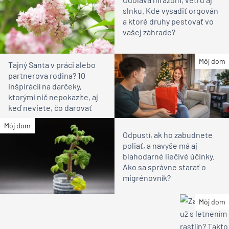
slnku. Kde vysadiť orgován
a ktoré druhy pestovať vo
vašej záhrade?
Môj dom
Tajný Santa v práci alebo
partnerova rodina? 10
inšpirácií na darčeky,
ktorými nič nepokazíte, aj
keď neviete, čo darovať
Môj dom
Odpustí, ak ho zabudnete
poliať, a navyše má aj
blahodarné liečivé účinky.
Ako sa správne starať o
migrénovník?
Môj dom