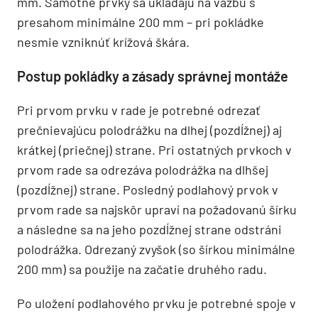
mm. Samotné prvky sa ukladajú na väzbu s
presahom minimálne 200 mm – pri pokládke
nesmie vzniknúť krížová škára.
Postup pokládky a zásady správnej montáže
Pri prvom prvku v rade je potrebné odrezať
prečnievajúcu polodrážku na dlhej (pozdĺžnej) aj
krátkej (priečnej) strane. Pri ostatných prvkoch v
prvom rade sa odrezáva polodrážka na dlhšej
(pozdĺžnej) strane. Posledný podlahový prvok v
prvom rade sa najskôr upraví na požadovanú šírku
a následne sa na jeho pozdĺžnej strane odstráni
polodrážka. Odrezaný zvyšok (so šírkou minimálne
200 mm) sa použije na začatie druhého radu.
Po uložení podlahového prvku je potrebné spoje v