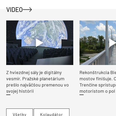
VIDEO
Z hviezdnej sály je digitálny
Rekonštrukcia Bi
vesmír. Pražské planetárium
mostov finišuje. 
prešlo najväčšou premenou vo
Trenčíne sprístup
svojej histórii
motoristom o pol 
Všetky
Kolaudátor