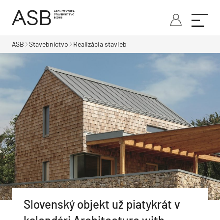
ASB
Stavebníctvo
Realizácia stavieb
Slovenský objekt už piatykrát v