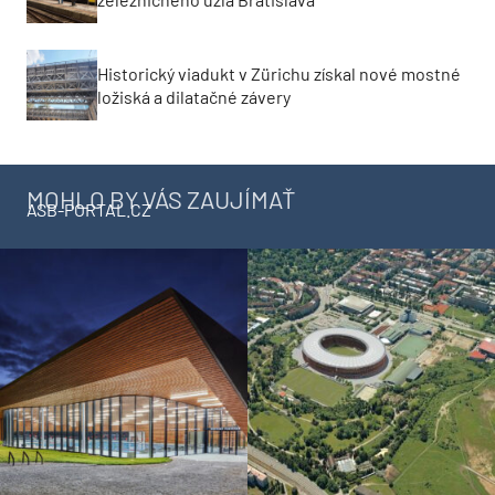
Historický viadukt v Zürichu získal nové mostné
ložiská a dilatačné závery
MOHLO BY VÁS ZAUJÍMAŤ
ASB-PORTAL.CZ