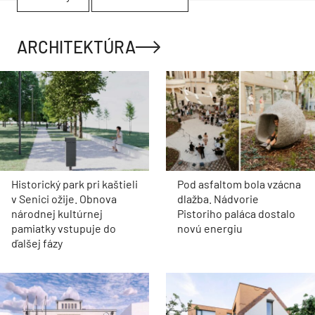
ARCHITEKTÚRA
Historický park pri kaštieli
Pod asfaltom bola vzácna
v Senici ožije. Obnova
dlažba. Nádvorie
národnej kultúrnej
Pistoriho paláca dostalo
pamiatky vstupuje do
novú energiu
ďalšej fázy