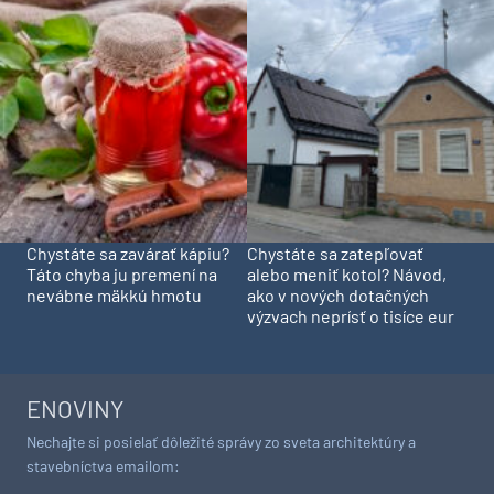
Chystáte sa zavárať kápiu?
Chystáte sa zatepľovať
Táto chyba ju premení na
alebo meniť kotol? Návod,
nevábne mäkkú hmotu
ako v nových dotačných
výzvach neprísť o tisíce eur
ENOVINY
Nechajte si posielať dôležité správy zo sveta architektúry a
stavebníctva emailom: