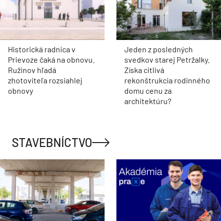
Historická radnica v
Jeden z posledných
Prievoze čaká na obnovu.
svedkov starej Petržalky.
Ružinov hľadá
Získa citlivá
zhotoviteľa rozsiahlej
rekonštrukcia rodinného
obnovy
domu cenu za
architektúru?
STAVEBNÍCTVO