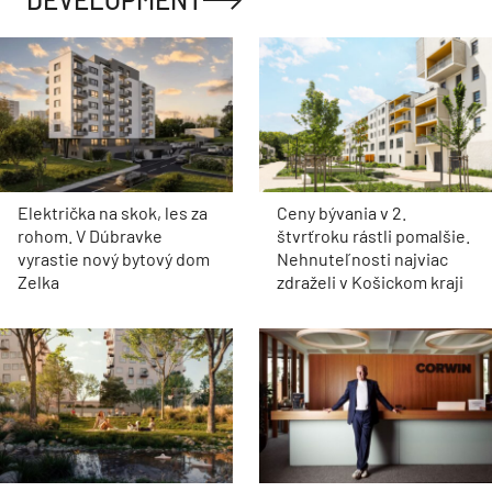
Električka na skok, les za
Ceny bývania v 2.
rohom. V Dúbravke
štvrťroku rástli pomalšie.
vyrastie nový bytový dom
Nehnuteľnosti najviac
Zelka
zdraželi v Košickom kraji