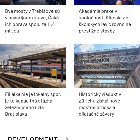
Dva mosty v Trebišove sú
Akadémia praxe v
v havarijnom stave. Čaká
spoločnosti Klimak: Zo
ich oprava spolu za 11,4
školských lavíc rovno na
mil. eur
prestížne stavby
Filiálka nie je lokálny spor,
Historický viadukt v
je to kapacitná otázka
Zürichu získal nové
železničného uzla
mostné ložiská a
Bratislava
dilatačné závery
DEVELOPMENT