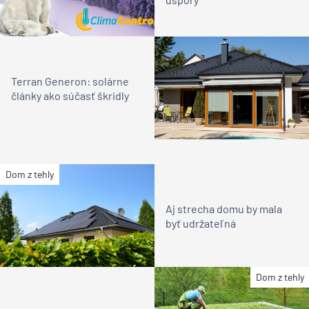
Terran Generon: solárne
články ako súčasť škridly
Dom z tehly
Aj strecha domu by mala
byť udržateľná
Dom z tehly