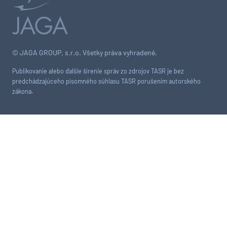
© JAGA GROUP, s.r.o. Všetky práva vyhradené.
Publikovanie alebo ďalšie šírenie správ zo zdrojov TASR je bez
predchádzajúceho písomného súhlasu TASR porušením autorského
zákona.