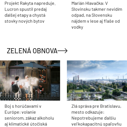
Projekt Rakyta napreduje.
Marián Hlavačka: V
Lucron spustil predaj
Slovinsku takmer nevidím
ďalšej etapy a chystá
odpad, na Slovensku
stovky nových bytov
nájdem v lese aj fľaše od
vodky
ZELENÁ OBNOVA
Boj s horúčavami v
Zlá správa pre Bratislavu,
Európe: volanie
mesto odkazuje:
seniorom, zákaz alkoholu
Nepotrebujeme ďalšiu
aj klimatické útočiská
veľkokapacitnú spaľovňu