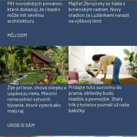
Pět novodobých plováren,
Majitel Zbrojovky se hádá s
které dokazují, že i bazén
brněnským radním. Nový
může mít skvělou
stadion za Lužánkami narazil
architekturu
na výškový limit
MÔJ DOM
Pridajte túto surovinu do
Žije pri lese, chová sliepky a
prania, obliečky budú
uspáva ju rieka. Miestni
hladšie a pevnejšie. Starý
remeselníci vytvorili
trik z hotelov poznali už naše
bývanie, ktoré vyzerá ako
babičky
malý raj
UROB SI SÁM