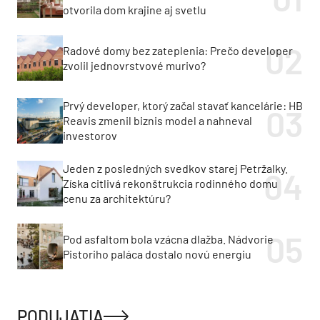
otvorila dom krajine aj svetlu
Radové domy bez zateplenia: Prečo developer
zvolil jednovrstvové murivo?
Prvý developer, ktorý začal stavať kancelárie: HB
Reavis zmenil biznis model a nahneval
investorov
Jeden z posledných svedkov starej Petržalky.
Získa citlivá rekonštrukcia rodinného domu
cenu za architektúru?
Pod asfaltom bola vzácna dlažba. Nádvorie
Pistoriho paláca dostalo novú energiu
PODUJATIA