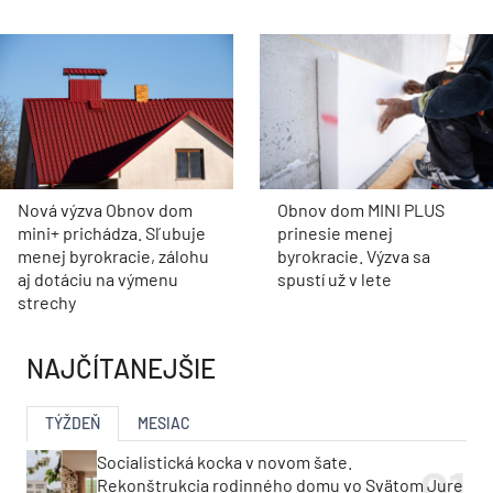
Nová výzva Obnov dom
Obnov dom MINI PLUS
mini+ prichádza. Sľubuje
prinesie menej
menej byrokracie, zálohu
byrokracie. Výzva sa
aj dotáciu na výmenu
spustí už v lete
strechy
NAJČÍTANEJŠIE
TÝŽDEŇ
MESIAC
Socialistická kocka v novom šate.
Rekonštrukcia rodinného domu vo Svätom Jure