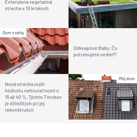
Extenzívna vegetačná
strecha v 10 krokoch
Dom z tehly
Odkvapové žľaby: Čo
potrebujete vedieť?
Môj dom
Nová strecha zvýši
hodnotu nehnuteľnosti o
15 až 40 %. Týchto 7 krokov
je dôležitých pri jej
rekonštrukcii