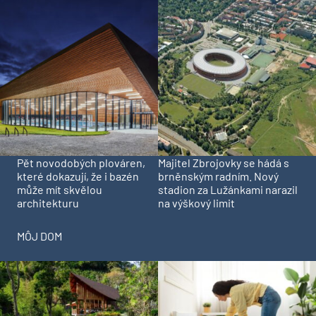
Pět novodobých plováren,
Majitel Zbrojovky se hádá s
které dokazují, že i bazén
brněnským radním. Nový
může mít skvělou
stadion za Lužánkami narazil
architekturu
na výškový limit
MÔJ DOM