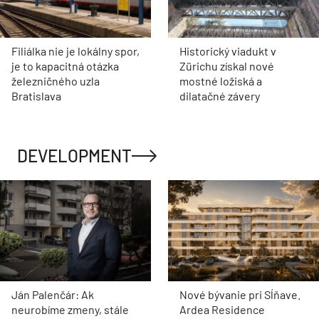
Filiálka nie je lokálny spor,
Historický viadukt v
je to kapacitná otázka
Zürichu získal nové
železničného uzla
mostné ložiská a
Bratislava
dilatačné závery
DEVELOPMENT
Ján Palenčár: Ak
Nové bývanie pri Sĺňave.
neurobíme zmeny, stále
Ardea Residence