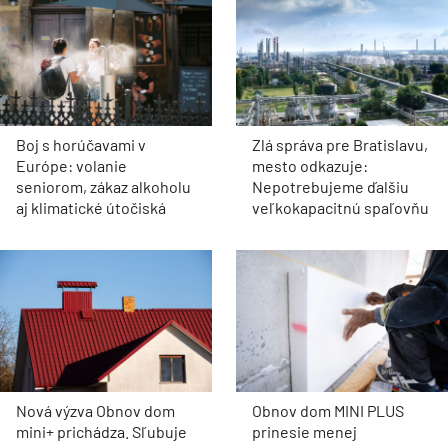
Boj s horúčavami v
Zlá správa pre Bratislavu,
Európe: volanie
mesto odkazuje:
seniorom, zákaz alkoholu
Nepotrebujeme ďalšiu
aj klimatické útočiská
veľkokapacitnú spaľovňu
Nová výzva Obnov dom
Obnov dom MINI PLUS
mini+ prichádza. Sľubuje
prinesie menej