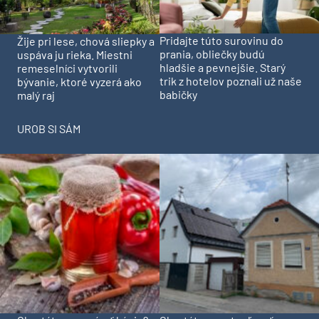
Pridajte túto surovinu do
Žije pri lese, chová sliepky a
prania, obliečky budú
uspáva ju rieka. Miestni
hladšie a pevnejšie. Starý
remeselníci vytvorili
trik z hotelov poznali už naše
bývanie, ktoré vyzerá ako
babičky
malý raj
UROB SI SÁM