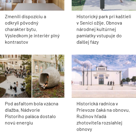
Zmenili dispozíciu a
Historický park pri kaštieli
odkryli pôvodný
v Senici ožije. Obnova
charakter bytu.
národnej kultúrnej
Výsledkom je interiér plný
pamiatky vstupuje do
kontrastov
ďalšej fázy
Pod asfaltom bola vzácna
Historická radnica v
dlažba. Nádvorie
Prievoze čaká na obnovu.
Pistoriho paláca dostalo
Ružinov hľadá
novú energiu
zhotoviteľa rozsiahlej
obnovy