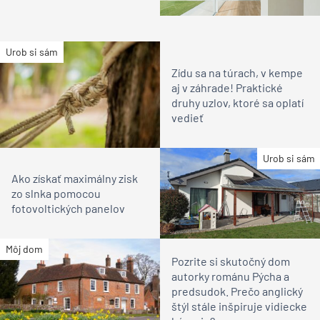
Urob si sám
Zídu sa na túrach, v kempe
aj v záhrade! Praktické
druhy uzlov, ktoré sa oplatí
vedieť
Urob si sám
Ako získať maximálny zisk
zo slnka pomocou
fotovoltických panelov
Môj dom
Pozrite si skutočný dom
autorky románu Pýcha a
predsudok. Prečo anglický
štýl stále inšpiruje vidiecke