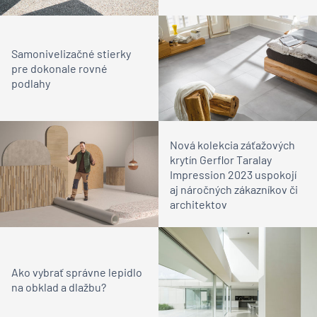
Samonivelizačné stierky
pre dokonale rovné
podlahy
Nová kolekcia záťažových
krytín Gerflor Taralay
Impression 2023 uspokojí
aj náročných zákazníkov či
architektov
Ako vybrať správne lepidlo
na obklad a dlažbu?