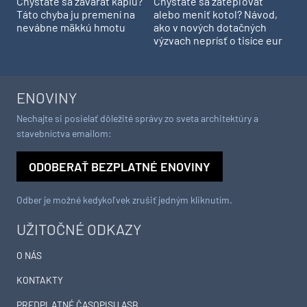
Chystáte sa zavárať kápiu?
Chystáte sa zatepľovať
Táto chyba ju premení na
alebo meniť kotol? Návod,
nevábne mäkkú hmotu
ako v nových dotačných
výzvach neprísť o tisíce eur
ENOVINY
Nechajte si posielať dôležité správy zo sveta architektúry a
stavebníctva emailom:
ODOBERAŤ BEZPLATNÉ ENOVINY
Odber je možné kedykoľvek zrušiť jedným kliknutím.
UŽITOČNÉ ODKAZY
O NÁS
KONTAKTY
PREDPLATNÉ ČASOPISU ASB