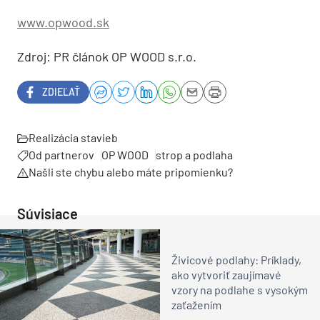
www.opwood.sk
Zdroj: PR článok OP WOOD s.r.o.
ZDIEĽAŤ
Realizácia stavieb
Od partnerov
OP WOOD
strop a podlaha
Našli ste chybu alebo máte pripomienku?
Súvisiace
Živicové podlahy: Príklady,
ako vytvoriť zaujímavé
vzory na podlahe s vysokým
zaťažením