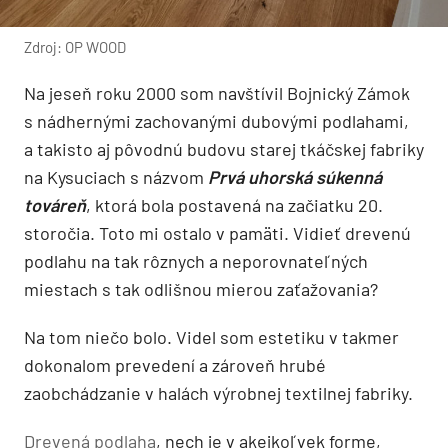
Zdroj: OP WOOD
Na jeseň roku 2000 som navštívil Bojnický Zámok
s nádhernými zachovanými dubovými podlahami,
a takisto aj pôvodnú budovu starej tkáčskej fabriky
na Kysuciach s názvom
Prvá uhorská súkenná
továreň
, ktorá bola postavená na začiatku 20.
storočia. Toto mi ostalo v pamäti. Vidieť drevenú
podlahu na tak rôznych a neporovnateľných
miestach s tak odlišnou mierou zaťažovania?
Na tom niečo bolo. Videl som estetiku v takmer
dokonalom prevedení a zároveň hrubé
zaobchádzanie v halách výrobnej textilnej fabriky.
Drevená podlaha
, nech je v akejkoľvek forme,