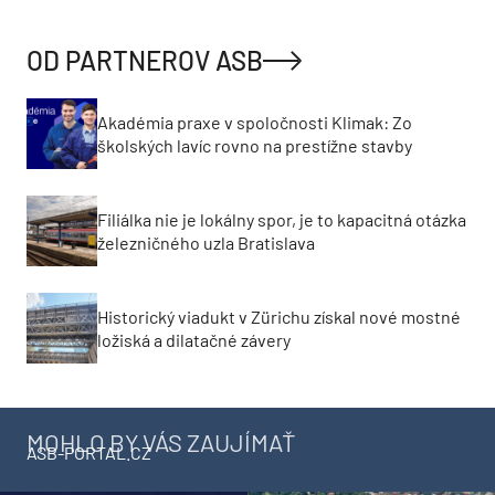
OD PARTNEROV ASB
Akadémia praxe v spoločnosti Klimak: Zo
školských lavíc rovno na prestížne stavby
Filiálka nie je lokálny spor, je to kapacitná otázka
železničného uzla Bratislava
Historický viadukt v Zürichu získal nové mostné
ložiská a dilatačné závery
MOHLO BY VÁS ZAUJÍMAŤ
ASB-PORTAL.CZ