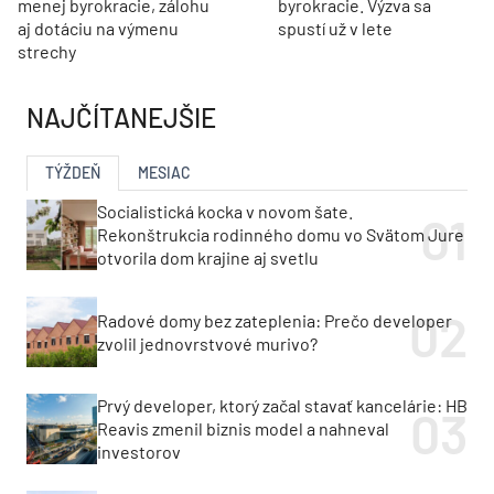
menej byrokracie, zálohu
byrokracie. Výzva sa
aj dotáciu na výmenu
spustí už v lete
strechy
NAJČÍTANEJŠIE
TÝŽDEŇ
MESIAC
Socialistická kocka v novom šate.
Rekonštrukcia rodinného domu vo Svätom Jure
otvorila dom krajine aj svetlu
Radové domy bez zateplenia: Prečo developer
zvolil jednovrstvové murivo?
Prvý developer, ktorý začal stavať kancelárie: HB
Reavis zmenil biznis model a nahneval
investorov