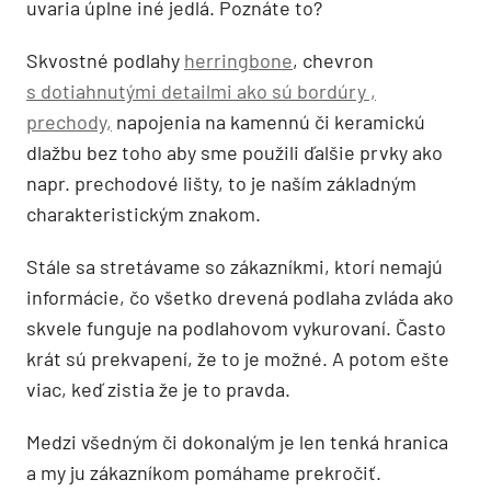
uvaria úplne iné jedlá. Poznáte to?
Skvostné podlahy
herringbone
, chevron
s dotiahnutými detailmi ako sú bordúry ,
prechody,
napojenia na kamennú či keramickú
dlažbu bez toho aby sme použili ďalšie prvky ako
napr. prechodové lišty, to je naším základným
charakteristickým znakom.
Stále sa stretávame so zákazníkmi, ktorí nemajú
informácie, čo všetko drevená podlaha zvláda ako
skvele funguje na podlahovom vykurovaní. Často
krát sú prekvapení, že to je možné. A potom ešte
viac, keď zistia že je to pravda.
Medzi všedným či dokonalým je len tenká hranica
a my ju zákazníkom pomáhame prekročiť.