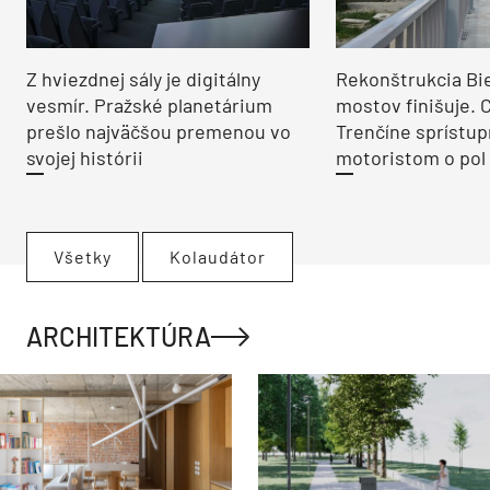
Z hviezdnej sály je digitálny
Rekonštrukcia Bi
vesmír. Pražské planetárium
mostov finišuje. 
prešlo najväčšou premenou vo
Trenčíne sprístup
svojej histórii
motoristom o pol 
Všetky
Kolaudátor
ARCHITEKTÚRA