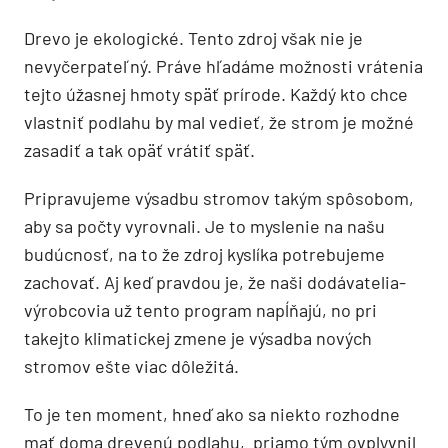
Drevo je ekologické. Tento zdroj však nie je
nevyčerpateľný. Práve hľadáme možnosti vrátenia
tejto úžasnej hmoty späť prírode. Každý kto chce
vlastniť podlahu by mal vedieť, že strom je možné
zasadiť a tak opäť vrátiť späť.
Pripravujeme výsadbu stromov takým spôsobom,
aby sa počty vyrovnali. Je to myslenie na našu
budúcnosť, na to že zdroj kyslíka potrebujeme
zachovať. Aj keď pravdou je, že naši dodávatelia-
výrobcovia už tento program napĺňajú, no pri
takejto klimatickej zmene je výsadba nových
stromov ešte viac dôležitá.
To je ten moment, hneď ako sa niekto rozhodne
mať doma drevenú podlahu, priamo tým ovplyvnil