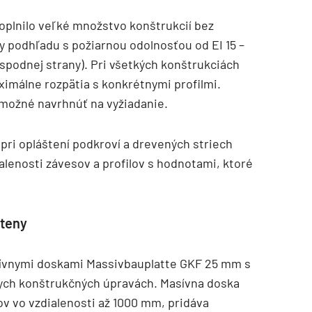
plnilo veľké množstvo konštrukcií bez
ny podhľadu s požiarnou odolnosťou od EI 15 –
spodnej strany). Pri všetkých konštrukciách
ximálne rozpätia s konkrétnymi profilmi.
e možné navrhnúť na vyžiadanie.
pri opláštení podkroví a drevených striech
lenosti závesov a profilov s hodnotami, ktoré
steny
sívnymi doskami Massivbauplatte GKF 25 mm s
nych konštrukčných úpravách. Masívna doska
v vo vzdialenosti až 1000 mm, pridáva