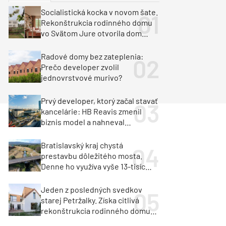
y
Klimatizácia a vetranie
Socialistická kocka v novom šate.
urz Milan Murcka
Rekonštrukcia rodinného domu
vo Svätom Jure otvorila dom
krajine aj svetlu
Radové domy bez zateplenia:
Prečo developer zvolil
jednovrstvové murivo?
Prvý developer, ktorý začal stavať
kancelárie: HB Reavis zmenil
biznis model a nahneval
investorov
Bratislavský kraj chystá
prestavbu dôležitého mosta.
Denne ho využíva vyše 13-tisíc
vozidiel
Jeden z posledných svedkov
starej Petržalky. Získa citlivá
rekonštrukcia rodinného domu
cenu za architektúru?