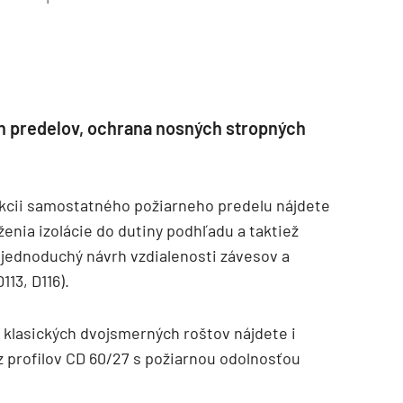
h predelov, ochrana nosných stropných
kcii samostatného požiarneho predelu nájdete
enia izolácie do dutiny podhľadu a taktiež
jednoduchý návrh vzdialenosti závesov a
113, D116).
 klasických dvojsmerných roštov nájdete i
z profilov CD 60/27 s požiarnou odolnosťou