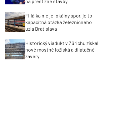
na prestížne stavby
Filiálka nie je lokálny spor, je to
kapacitná otázka železničného
uzla Bratislava
Historický viadukt v Zürichu získal
nové mostné ložiská a dilatačné
závery