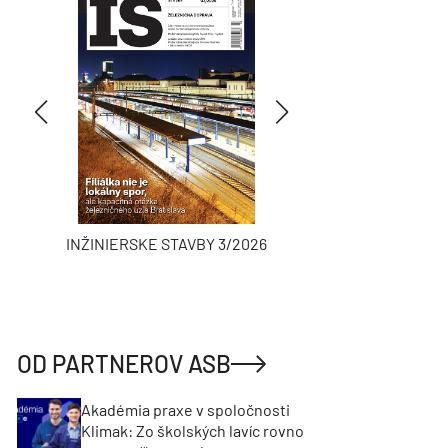
INŽINIERSKE STAVBY 3/2026
ASB
OD PARTNEROV ASB
Akadémia praxe v spoločnosti
Klimak: Zo školských lavíc rovno