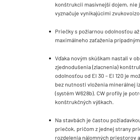
konštrukcii masívnejší dojem, nie
vyznačuje vynikajúcimi zvukovoiz
Priečky s požiarnou odolnosťou až
maximálneho zaťaženia prípadným
Vďaka novým skúškam nastali v ob
zjednodušenia (zlacnenia) konštr
odolnosťou od EI 30 – EI 120 je m
bez nutnosti vloženia minerálnej i
(systém W628b). CW profily je pot
konštrukčných výškach.
Na stavbách je častou požiadavkou
priečok, pričom z jednej strany p
rozdelenia nájomných priestorov 