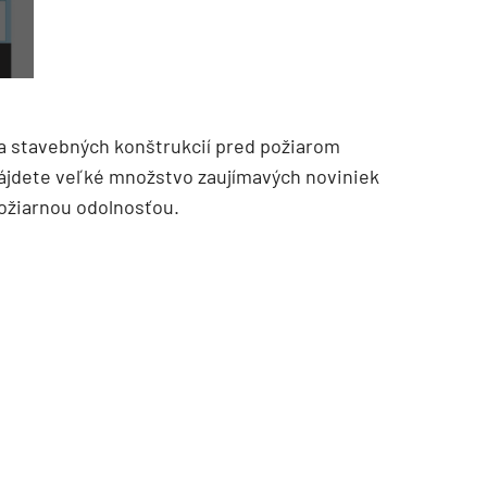
 stavebných konštrukcií pred požiarom
ájdete veľké množstvo zaujímavých noviniek
ožiarnou odolnosťou.
TZB HAUSTECHNIK 3/2026