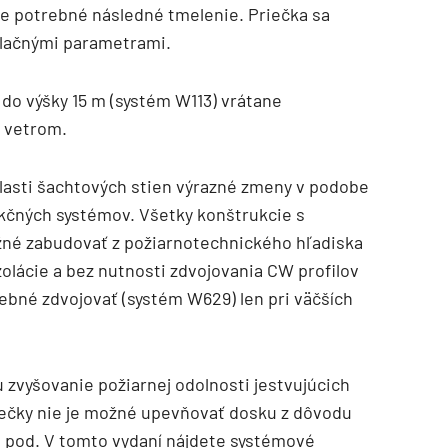
 je potrebné následné tmelenie. Priečka sa
olačnými parametrami.
 do výšky 15 m (systém W113) vrátane
 vetrom.
lasti šachtových stien výrazné zmeny v podobe
ukčných systémov. Všetky konštrukcie s
ožné zabudovať z požiarnotechnického hľadiska
zolácie a bez nutnosti zdvojovania CW profilov
rebné zdvojovať (systém W629) len pri väčších
 zvyšovanie požiarnej odolnosti jestvujúcich
riečky nie je možné upevňovať dosku z dôvodu
a pod. V tomto vydaní nájdete systémové