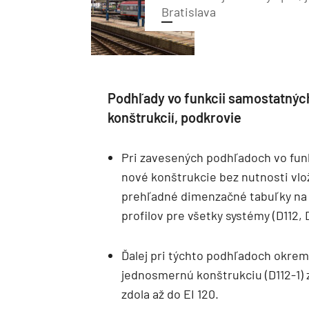
Bratislava
Podhľady vo funkcii samostatnýc
konštrukcií, podkrovie
Pri zavesených podhľadoch vo fun
nové konštrukcie bez nutnosti vlož
prehľadné dimenzačné tabuľky na 
profilov pre všetky systémy (D112, D
Ďalej pri týchto podhľadoch okrem
jednosmernú konštrukciu (D112-1) 
zdola až do EI 120.