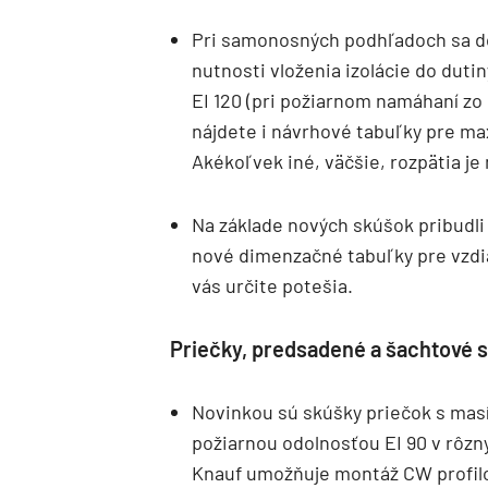
Pri samonosných podhľadoch sa do
nutnosti vloženia izolácie do duti
EI 120 (pri požiarnom namáhaní zo 
nájdete i návrhové tabuľky pre ma
Akékoľvek iné, väčšie, rozpätia j
Na základe nových skúšok pribudli 
nové dimenzačné tabuľky pre vzdia
vás určite potešia.
Priečky, predsadené a šachtové 
Novinkou sú skúšky priečok s ma
požiarnou odolnosťou EI 90 v rôz
Knauf umožňuje montáž CW profilo