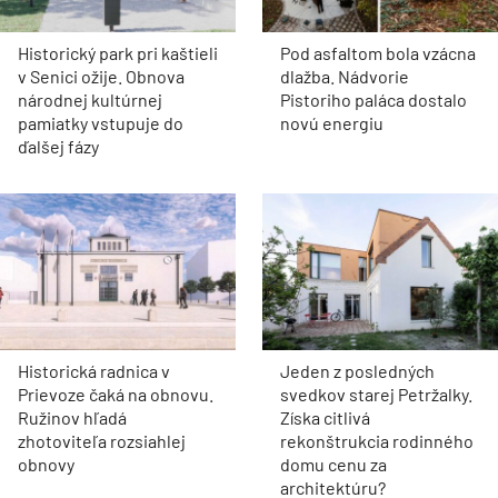
Historický park pri kaštieli
Pod asfaltom bola vzácna
v Senici ožije. Obnova
dlažba. Nádvorie
národnej kultúrnej
Pistoriho paláca dostalo
pamiatky vstupuje do
novú energiu
ďalšej fázy
Historická radnica v
Jeden z posledných
Prievoze čaká na obnovu.
svedkov starej Petržalky.
Ružinov hľadá
Získa citlivá
zhotoviteľa rozsiahlej
rekonštrukcia rodinného
obnovy
domu cenu za
architektúru?