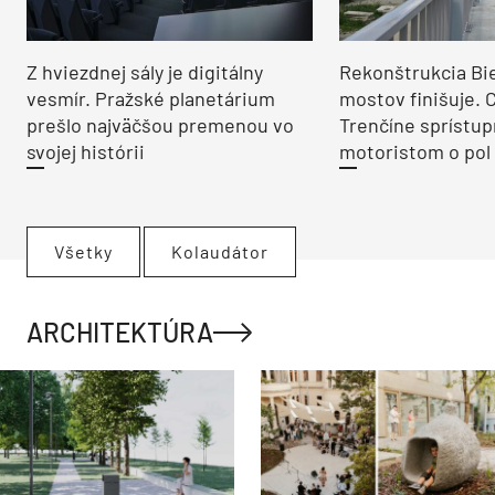
Z hviezdnej sály je digitálny
Rekonštrukcia Bi
vesmír. Pražské planetárium
mostov finišuje. 
prešlo najväčšou premenou vo
Trenčíne sprístup
svojej histórii
motoristom o pol 
Všetky
Kolaudátor
ARCHITEKTÚRA