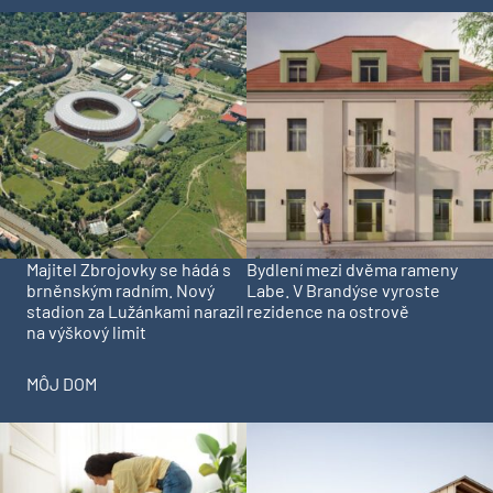
Majitel Zbrojovky se hádá s
Bydlení mezi dvěma rameny
brněnským radním. Nový
Labe. V Brandýse vyroste
stadion za Lužánkami narazil
rezidence na ostrově
na výškový limit
MÔJ DOM