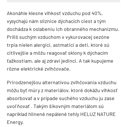
Akonáhle klesne vlhkosť vzduchu pod 40%,
vysychajú nám sliznice dýchacích ciest a tým
dochádza k oslabeniu ich obranného mechanizmu.
Príliš suchým vzduchom v vykurovacej sezóne
trpia nielen alergici, astmatici a deti, ktoré sú
citlivejšie a môžu reagovať sklony k dýchacím
ťažkostiam, ale aj zdraví jedinci. A tak kupujeme
rôzne elektrické zvlhčovače.
Prirodzenejšou alternatívou zvlhčovania vzduchu
môžu byť múry z materiálov, ktoré dokážu vlhkosť
absorbovať a v prípade suchého vzduchu ju zase
uvoľňovať . Takým šikovným materiálom sú
napríklad hlinené nepálené tehly HELUZ NATURE
Energy.