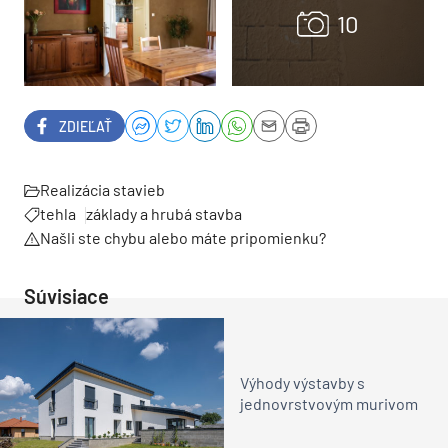
ZDIEĽAŤ
Realizácia stavieb
tehla
základy a hrubá stavba
Našli ste chybu alebo máte pripomienku?
Súvisiace
Výhody výstavby s
jednovrstvovým murivom