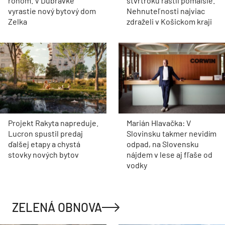
rohom. V Dúbravke
štvrťroku rástli pomalšie.
vyrastie nový bytový dom
Nehnuteľnosti najviac
Zelka
zdraželi v Košickom kraji
Projekt Rakyta napreduje.
Marián Hlavačka: V
Lucron spustil predaj
Slovinsku takmer nevidím
ďalšej etapy a chystá
odpad, na Slovensku
stovky nových bytov
nájdem v lese aj fľaše od
vodky
ZELENÁ OBNOVA