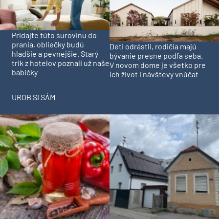
Pridajte túto surovinu do
prania, obliečky budú
Deti odrástli, rodičia majú
hladšie a pevnejšie. Starý
bývanie presne podľa seba.
trik z hotelov poznali už naše
V novom dome je všetko pre
babičky
ich život i návštevy vnúčat
UROB SI SÁM