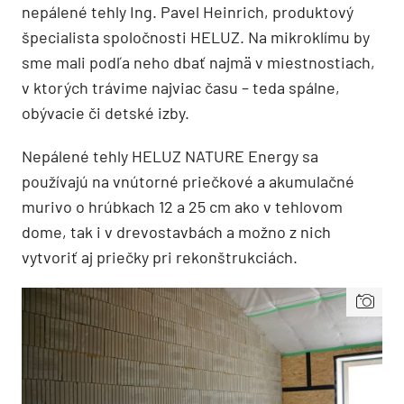
nepálené tehly Ing. Pavel Heinrich, produktový
špecialista spoločnosti HELUZ. Na mikroklímu by
sme mali podľa neho dbať najmä v miestnostiach,
v ktorých trávime najviac času – teda spálne,
obývacie či detské izby.
Nepálené tehly HELUZ NATURE Energy sa
používajú na vnútorné priečkové a akumulačné
murivo o hrúbkach 12 a 25 cm ako v tehlovom
dome, tak i v drevostavbách a možno z nich
vytvoriť aj priečky pri rekonštrukciách.