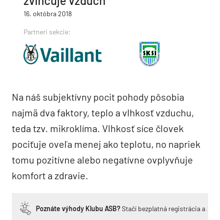
zvlhčuje vzduch
16. októbra 2018
Partneri sekcie:
Na náš subjektívny pocit pohody pôsobia
najmä dva faktory, teplo a vlhkosť vzduchu,
teda tzv. mikroklíma. Vlhkosť síce človek
pociťuje oveľa menej ako teplotu, no napriek
tomu pozitívne alebo negatívne ovplyvňuje
komfort a zdravie.
Poznáte výhody Klubu ASB?
Stačí bezplatná registrácia a zí