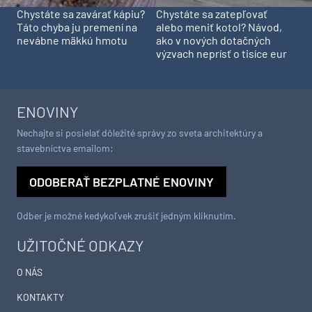
Chystáte sa zavárať kápiu?
Chystáte sa zatepľovať
Táto chyba ju premení na
alebo meniť kotol? Návod,
nevábne mäkkú hmotu
ako v nových dotačných
výzvach neprísť o tisíce eur
ENOVINY
Nechajte si posielať dôležité správy zo sveta architektúry a
stavebníctva emailom:
ODOBERAŤ BEZPLATNÉ ENOVINY
Odber je možné kedykoľvek zrušiť jedným kliknutím.
UŽITOČNÉ ODKAZY
O NÁS
KONTAKTY