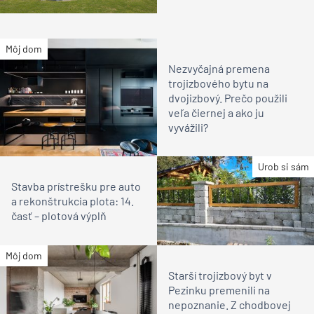
Môj dom
Nezvyčajná premena
trojizbového bytu na
dvojizbový. Prečo použili
veľa čiernej a ako ju
vyvážili?
Urob si sám
Stavba prístrešku pre auto
a rekonštrukcia plota: 14.
časť – plotová výplň
Môj dom
Starší trojizbový byt v
Pezinku premenili na
nepoznanie. Z chodbovej