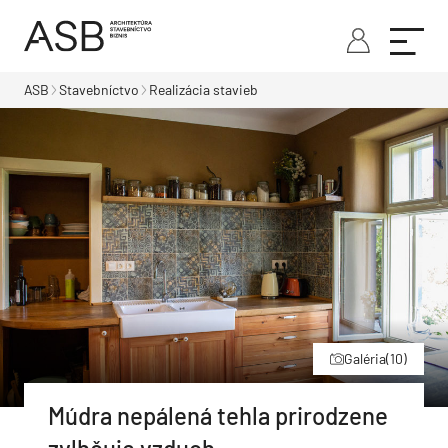
ASB
Stavebníctvo
Realizácia stavieb
Galéria
(10)
Múdra nepálená tehla prirodzene