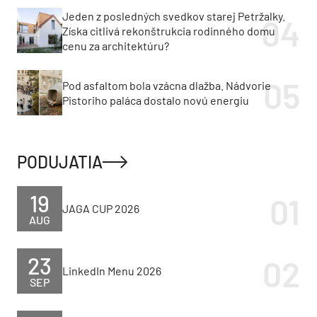
Jeden z posledných svedkov starej Petržalky.
Získa citlivá rekonštrukcia rodinného domu
cenu za architektúru?
Pod asfaltom bola vzácna dlažba. Nádvorie
Pistoriho paláca dostalo novú energiu
PODUJATIA
19
JAGA CUP 2026
AUG
23
LinkedIn Menu 2026
SEP