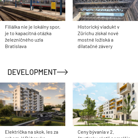
Filiálka nie je lokálny spor,
Historický viadukt v
je to kapacitná otázka
Zürichu získal nové
železničného uzla
mostné ložiská a
Bratislava
dilatačné závery
DEVELOPMENT
Električka na skok, les za
Ceny bývania v 2.