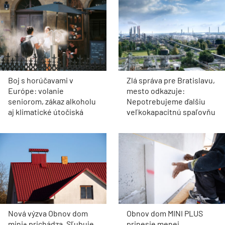
Boj s horúčavami v
Zlá správa pre Bratislavu,
Európe: volanie
mesto odkazuje:
seniorom, zákaz alkoholu
Nepotrebujeme ďalšiu
aj klimatické útočiská
veľkokapacitnú spaľovňu
Nová výzva Obnov dom
Obnov dom MINI PLUS
mini+ prichádza. Sľubuje
prinesie menej