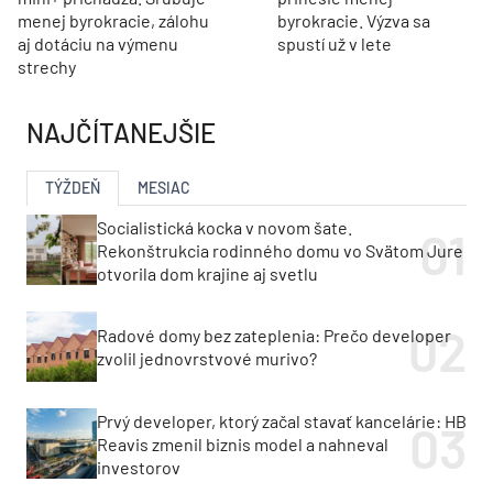
menej byrokracie, zálohu
byrokracie. Výzva sa
aj dotáciu na výmenu
spustí už v lete
strechy
NAJČÍTANEJŠIE
TÝŽDEŇ
MESIAC
Socialistická kocka v novom šate.
Rekonštrukcia rodinného domu vo Svätom Jure
otvorila dom krajine aj svetlu
Radové domy bez zateplenia: Prečo developer
zvolil jednovrstvové murivo?
Prvý developer, ktorý začal stavať kancelárie: HB
Reavis zmenil biznis model a nahneval
investorov