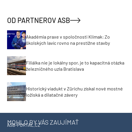
OD PARTNEROV ASB
Akadémia praxe v spoločnosti Klimak: Zo
školských lavíc rovno na prestížne stavby
Filiálka nie je lokálny spor, je to kapacitná otázka
železničného uzla Bratislava
Historický viadukt v Zürichu získal nové mostné
ložiská a dilatačné závery
MOHLO BY VÁS ZAUJÍMAŤ
ASB-PORTAL.CZ